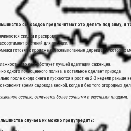
льшинство садоводов предпочитают это делать под зиму, и т
ачинаются скидки и распродажи.
ассортимент растений для посадки.
мники готовят к продаже свежевыкопанные деревца, по которых мо
лажность, что способствует лучшей адаптации саженцев.
 одного полноценного полива, а остальное сделает природа.
но после схода снега и пускаются в рост на 2-3 недели раньше ве
экономит время садовода весной, когда и без того огородных дел
саженное осенью, отличается более сочными и вкусными плодами.
ольшинстве случаев их можно предупредить: