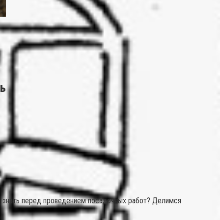
ть
но знать перед проведением посадочных работ? Делимся