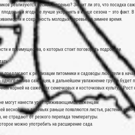
ков реализуются весной и осенью? Значит ли это, что посадка саж
ые плодовые и ягодные лучше укоренять в конце сезона – это факт. 
иживаемости и сохранность молодых деревьев в зимнее время.
сти и преимущества, о которых стоит поговорить подробнее.
ать:
е предлагают к реализации питомники и садоводы любители в начал
 одного полива саженцев, в дальнейшем увлажнение грунта будет
чных корней на саженцах семечковых и косточковых культур. Рост
и не могут нанести урон приживающимся саженцам.
 весной – на деревьях раньше появляются листья, растения крепче
 не страдают от резкого перепада температуры.
которое можно употребить на расширение сада.