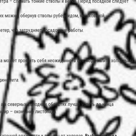
тра – сломать тонкие стволы и ветки. Перед посадкой следует
них можно, обернув стволы рубероидом, мешковиной,
етер, что затрудняет посадочные работы.
да может проявить себя неожиданно: в сентябре залить холодными
ине лета.
 а в северных холодных областях лучше успеть до конца
нтир – окончание листопада.
статочной влажности и защиты от холодов.
Выбор метода