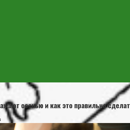
сажают осенью и как это правильно сдела
u