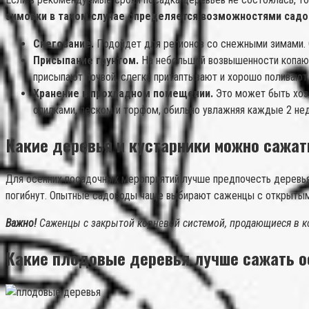
зимовки в таком случае определяется возможностями садо
Снегование.
Подойдет для регионов со снежными зимами. С
Присыпание грунтом.
На небольшой возвышенности копают 
присыпают почвой, слегка притаптывают и хорошо поливают
Хранение в прохладном помещении.
Это может быть хозб
опилками, песком и торфом, обильно увлажняя каждые 2 не
Какие деревья и кустарники можно сажат
Для осенних посадочных мероприятий лучше предпочесть деревья 
погибнут. Опытные садоводы чаще выбирают саженцы с открытыми
Важно!
Саженцы с закрытой корневой системой, продающиеся в к
Какие плодовые деревья лучше сажать 