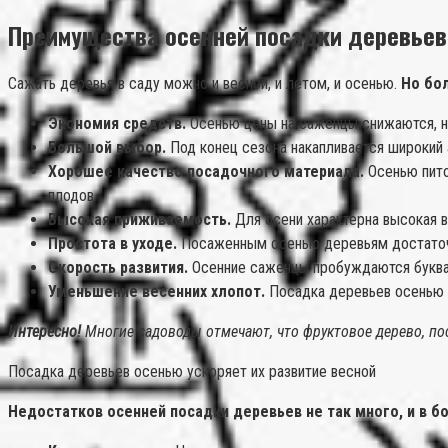
Преимущества осенней посадки деревьев
Сажать деревья в саду можно и весной, и летом, и осенью.
Но бо
Экономия средств.
Осенью цены на саженцы снижаются, н
Большой выбор.
Под конец сезона накапливается широкий 
Хорошее качество посадочного материала.
Осенью пито
плодов.
Высокая приживаемость.
Для осени характерна высокая в
Простота в уходе.
Посаженным осенью деревьям достаточно
Скорость развития.
Осенние саженцы пробуждаются букваль
Уменьшение весенних хлопот.
Посадка деревьев осенью с
Интересно!
Многие садоводы отмечают, что фруктовое дерево, по
Посадка деревьев осенью ускоряет их развитие весной
Недостатков осенней посадки деревьев не так много, и в б