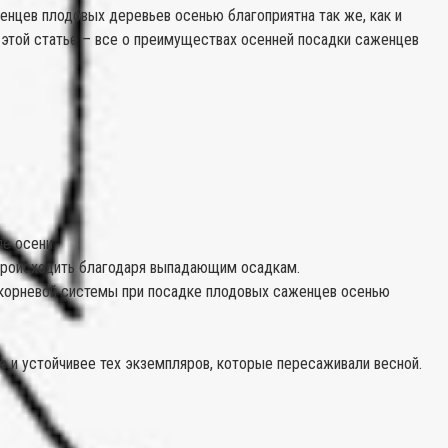
енцев плодовых деревьев осенью благоприятна так же, как и
В этой статье – все о преимуществах осенней посадки саженцев
е осени.
 происходить благодаря выпадающим осадкам.
 корневой системы при посадке плодовых саженцев осенью
 и устойчивее тех экземпляров, которые пересаживали весной.