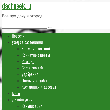
dachneek.ru
Перейти
к
Все про дачу и огород
контенту
Поиск:
Новости
Уход за растениями
Болезни растений
Комнатные цветы
Рассада
Сорта овощей
Удобрения
Цветы и клумбы
Кустарники и деревья
Газон
Дизайн дачи
Канализация