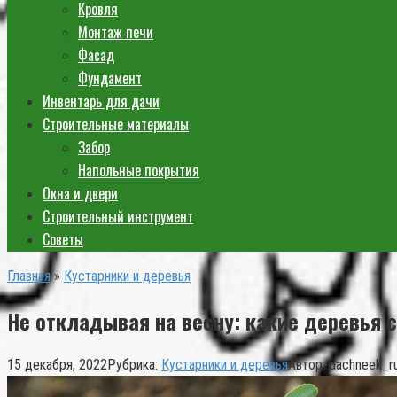
Кровля
Монтаж печи
Фасад
Фундамент
Инвентарь для дачи
Строительные материалы
Забор
Напольные покрытия
Окна и двери
Строительный инструмент
Советы
Главная
»
Кустарники и деревья
Не откладывая на весну: какие деревья 
15 декабря, 2022
Рубрика:
Кустарники и деревья
Автор:
dachneek_r