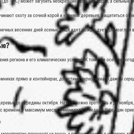
до -4°С) может загубить неокрепшие молодые корни, а сильные ве
чинают охоту за сочной корой и корнями деревьев. Защититься от 
нечных весенних дней осенью чаще идет дождь, дует промозглый в
ью?
ния региона и его климатических условий. К тому же осенняя пого
мниках прямо в контейнерах, допустимо пересаживать даже в серед
ревья до середины октября. На юге можно протянуть и до ноября,
с времени – максимум месяц и минимум 2-3 недели. Еще один орие
е
мероприятие переносят на весну, а растение хранят в условиях до