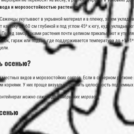
вода и морозостойкостью растения:
аженцы укутывают в укрывной материал и в пленку, затем укладыва
канавку 30-60 см глубиной и под углом 45º к югу, куда укладываю
. Перед заморозками растения почти целиком прикапывают и утепля
лок, гараж или подвал, где поддерживается температура до +1/-1
дели.
ь осенью?
местных видов и морозостойких сортов. Если в северном регионе 
 корнями. У них проще визуально оценить целостность подземных 
онтейнерах можно сажать до ноябрьских морозов.
осенью