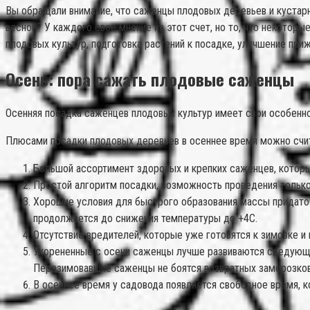
Вы обращали внимание, что саженцы плодовых деревьев и кустарни
весной? У каждого свое мнение на этот счет, но то, что некотор
плодовых культур, подготовка растений к посадке, улучшение пр
Осень: пора сажать плодовые саженцы
Осенняя посадка саженцев плодовых культур имеет свои особенно
Плюсами посадки плодовых деревьев в осеннее время можно счит
Большой ассортимент здоровых и крепких саженцев, которы
Простой алгоритм посадки, возможность проведения только
Хорошие условия для быстрого образования массы придато
продолжается до снижения температуры до +4С.
Отсутствие вредителей, которые уже готовятся к зимовке 
Укорененные с осени саженцы лучше развиваются следующей
Перезимовавшие саженцы не боятся возвратных заморозков,
В осеннее время у садовода появляется свободное время, 