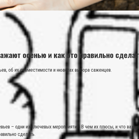
сажают осенью и как это правильно сдела
ев, об их совместимости и нюансах выбора саженцев.
вьев – одни из ключевых мероприятий. В чем их плюсы, и что важ
равильно сделать.