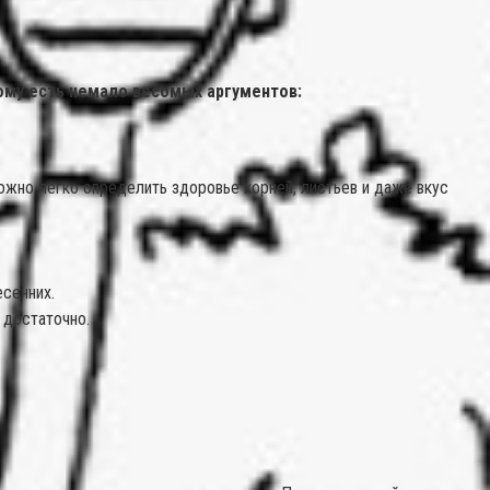
ому есть немало весомых аргументов:
жно легко определить здоровье корней, листьев и даже вкус
сенних.
 достаточно.