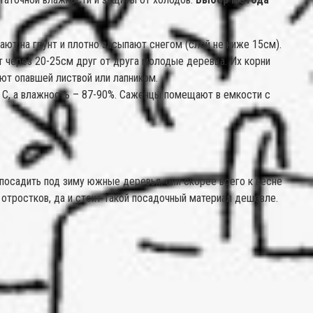
ют на грунт и плотно засыпают снегом (слой не ниже 15см).
т через 20-25см друг от друга молодые деревца. Их корни
ют опавшей листвой или лапником.
º С, а влажность – 87-90%. Саженцы помещают в емкости с
посадить под зиму южные деревья, они скорее всего к весне
отростков, да и стоит такой посадочный материал дешевле.