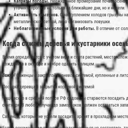
Капризы погоды.
Неожиданное промерзание почвы осенью (
уточнять прогноз не только на ближайшие дни, но и недели.
Активность грызунов.
С наступлением холодов грызуны на
металлической сеткой, либо организовать ловушки.
Неблагоприятные условия для работы.
В отличие от сол
Когда сажать деревья и кустарники осен
Время определяется с учетом вида и сорта растений, местоположе
дождями, а в октябре и ноябре одарить солнцем.
Важно!
Саженцы с закрытой корневой системой, купленные в пито
Посадка деревца с закрытой корневой системой
Чаще всего в средней полосе РФ садоводы стараются посадить де
сентября. В любом случае до заморозков должен оставаться запа
Саженцы, которые не успели посадить, хранят в прохладном мест
Если в рекомендуемые сроки посадка деревьев не состоялась, то 