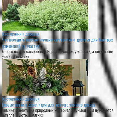
Кустарники и деревья
Что посадить первым: лучшие кустарники и деревья для быстрых
изменений на участке
С чего начать озеленение Иногда участок уже есть, а ощущение
уюта на нем так
Кустарники и деревья
Еловые ветки в доме: идеи для уютного зимнего декора
Зимние акценты из природных материалов Зимой дом нуждается
в тепле и уюте, в мягких