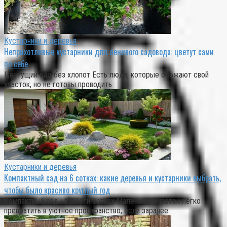
Кустарники и деревья
Неприхотливые кустарники для ленивого садовода: цветут сами
по себе
Цветущий сад без хлопот Есть люди, которые обожают свой
участок, но не готовы проводить
Кустарники и деревья
Компактный сад на 6 сотках: какие деревья и кустарники выбрать,
чтобы было красиво круглый год
Компактный сад на шести сотках Маленький участок легко
превратить в уютное пространство, если заранее