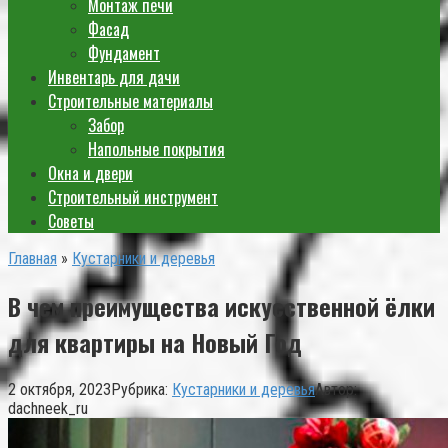
Монтаж печи
Фасад
Фундамент
Инвентарь для дачи
Строительные материалы
Забор
Напольные покрытия
Окна и двери
Строительный инструмент
Советы
Главная
»
Кустарники и деревья
В чем преимущества искусственной ёлки
для квартиры на Новый Год
2 октября, 2023
Рубрика:
Кустарники и деревья
Автор:
dachneek_ru