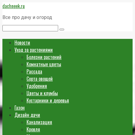
Перейти
dachneek.ru
к
контенту
Все про дачу и огород
Поиск:
Новости
Уход за растениями
Болезни растений
Комнатные цветы
Рассада
Сорта овощей
Удобрения
Цветы и клумбы
Кустарники и деревья
Газон
Дизайн дачи
Канализация
Кровля