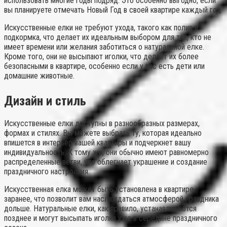
использовать многие годы подряд. Это особенно выгодно, если
вы планируете отмечать Новый Год в своей квартире каждый год.
Искусственные елки не требуют ухода, такого как полив и
подкормка, что делает их идеальным выбором для тех, кто не
имеет времени или желания заботиться о натуральной елке.
Кроме того, они не высыпают иголки, что делает их более
безопасными в квартире, особенно если у вас есть дети или
домашние животные.
Дизайн и стиль
Искусственные елки доступны в разнообразных размерах,
формах и стилях. Вы можете выбрать ту, которая идеально
впишется в интерьер вашей квартиры и подчеркнет вашу
индивидуальность. К тому же, они обычно имеют равномерно
распределенные ветви, что облегчает украшение и создание
праздничного настроения.
Искусственная елка может быть установлена в квартире
заранее, что позволит вам наслаждаться атмосферой праздника
дольше. Натуральные елки, как правило, устанавливаются
позднее и могут высыпать иголки уже в середине праздничного