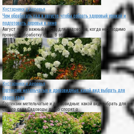
Кустарники и деревья
Чем обработать сад в августе, чтобы собрать здоровый урожай и
подготовить деревья к зиме
Август — это важный месяц для садоводов, когда необходимо
провести обработку сада. В этот
Кустарники и деревья
Гортензии метельчатые и древовидные: какой вид выбрать для
своего сада
Гортензии метельчатые и древовидные: какой вид выбрать для
своего сада Садоводы давно спорят о