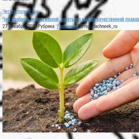
Читать полностью
Чем удобрять огород весной: советы по выбору качественной подко
27 декабря, 2022
Рубрика:
Удобрения
Автор:
dachneek_ru