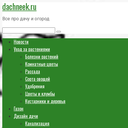
dachneek.ru
Перейти
к
Все про дачу и огород
контенту
Поиск:
Новости
Уход за растениями
Болезни растений
Комнатные цветы
Рассада
Сорта овощей
Удобрения
Цветы и клумбы
Кустарники и деревья
Газон
Дизайн дачи
Канализация