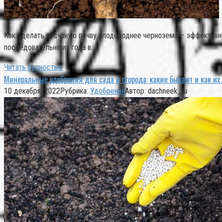
Как сделать песчаную почву плодороднее чернозема – эффективны
последовательно из года в…
Читать полностью
Минеральные удобрения для сада и огорода: какие бывают и как их
10 декабря, 2022
Рубрика:
Удобрения
Автор:
dachneek_ru