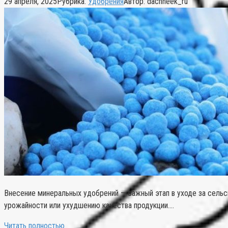
29 апреля, 2025
Рубрика:
Удобрения
Автор:
dachneek_ru
Внесение минеральных удобрений — важный этап в уходе за сель
урожайности или ухудшению качества продукции….
Читать полностью