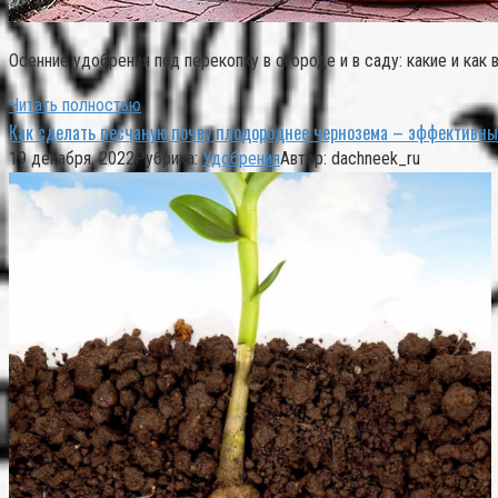
Осенние удобрения под перекопку в огороде и в саду: какие и как 
Читать полностью
Как сделать песчаную почву плодороднее чернозема – эффективны
19 декабря, 2022
Рубрика:
Удобрения
Автор:
dachneek_ru