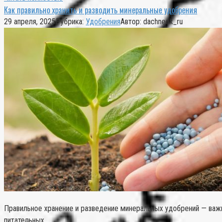
Как правильно хранить и разводить минеральные удобрения
29 апреля, 2025
Рубрика:
Удобрения
Автор:
dachneek_ru
Правильное хранение и разведение минеральных удобрений — важне
питательных…