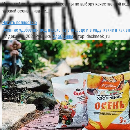
Чем удобрять огород весной: советы по выбору качественной под
урожай осенью, надо с…
Читать полностью
Осенние удобрения под перекопку в огороде и в саду: какие и как в
27 декабря, 2022
Рубрика:
Удобрения
Автор:
dachneek_ru