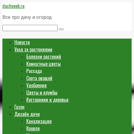
Перейти
dachneek.ru
к
контенту
Все про дачу и огород
Поиск:
Новости
Уход за растениями
Болезни растений
Комнатные цветы
Рассада
Сорта овощей
Удобрения
Цветы и клумбы
Кустарники и деревья
Газон
Дизайн дачи
Канализация
Кровля