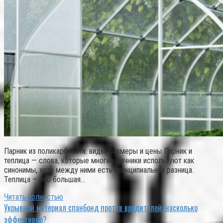
Парник из поликарбоната: виды, размеры и цены Парник и
теплица — слова, которые многие дачники используют как
синонимы, хотя между ними есть принципиальная разница.
Теплица — это большая…
Читать полностью
Укрывной материал спанбонд против вредителей: насколько
эффективно?