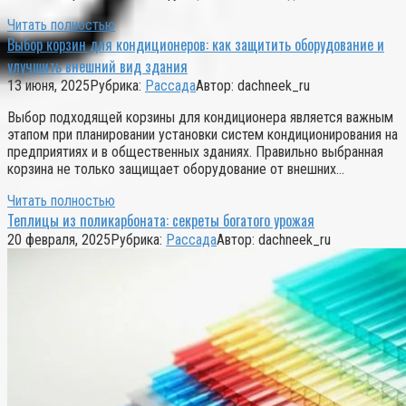
Читать полностью
Выбор корзин для кондиционеров: как защитить оборудование и
улучшить внешний вид здания
13 июня, 2025
Рубрика:
Рассада
Автор:
dachneek_ru
Выбор подходящей корзины для кондиционера является важным
этапом при планировании установки систем кондиционирования на
предприятиях и в общественных зданиях. Правильно выбранная
корзина не только защищает оборудование от внешних…
Читать полностью
Теплицы из поликарбоната: секреты богатого урожая
20 февраля, 2025
Рубрика:
Рассада
Автор:
dachneek_ru