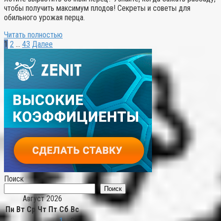
чтобы получить максимум плодов! Секреты и советы для
обильного урожая перца.
Читать полностью
Пагинация
1
2
…
43
Далее
записей
Поиск
Поиск
Август 2026
Пн
Вт
Ср
Чт
Пт
Сб
Вс
1
2