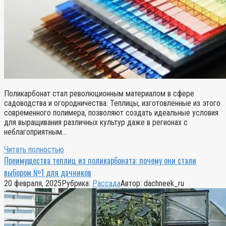
Поликарбонат стал революционным материалом в сфере
садоводства и огородничества. Теплицы, изготовленные из этого
современного полимера, позволяют создать идеальные условия
для выращивания различных культур даже в регионах с
неблагоприятным…
Читать полностью
Преимущества теплиц из поликарбоната: почему они стали
выбором №1 для дачников
20 февраля, 2025
Рубрика:
Рассада
Автор:
dachneek_ru