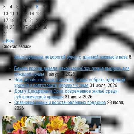
3
4
5
6
7
8
9
10
11
12
13
14
15
16
17
18
19
20
21
22
23
24
25
26
27
28
29
30
31
« Июл
Свежие записи
Альстромерии: недорогой букет с длинной жизнью в вазе
8
августа, 2026
Бензин против дизеля: какой мотоблок лучше выбрать для
тяжелой почвы
1 августа, 2026
Чем обработать сад в августе, чтобы собрать здоровый
урожай и подготовить деревья к зиме
31 июля, 2026
Дом у Дендрария в Сочи: современное жильё среди
субтропической природы
31 июля, 2026
Сравнение новых и восстановленных поддонов
28 июля,
2026