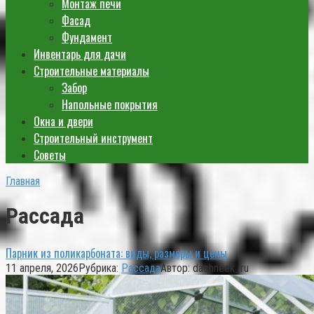
Монтаж печи
Фасад
Фундамент
Инвентарь для дачи
Строительные материалы
Забор
Напольные покрытия
Окна и двери
Строительный инструмент
Советы
Главная
Рассада
Парник из поликарбоната: виды, размеры и цены
11 апреля, 2026
Рубрика:
Рассада
Автор:
dachneek_ru