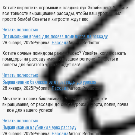
Хотите вырастить огромный и сладкий лук Эксибишен? Узнайте
все тонкости выращивания рассады, чтобы ваш урожай был
просто бомба! Советы и хитрости ждут вас.
Читать полностью
Оптимальное время для посева помидоров на рассаду
28 января, 2025
Рубрика:
Рассада
Автор:
Redactor
Хотите сочные помидоры раньше всех? Узнайте, когда сажать
помидоры на рассаду именно в вашем регионе! Секреты и
советы для богатого урожая ждут вас!
Читать полностью
Выращивание баклажанов от рассады до урожая
28 января, 2025
Рубрика:
Рассада
Автор:
Redactor
Мечтаете о своих баклажанах? Узнайте все тонкости
выращивания, от рассады до сбора урожая! Сорта, полив, почва
— все для вашего успеха!
Читать полностью
Выращивание клубники через рассаду
28 января, 2025
Рубрика:
Рассада
Автор:
Redactor