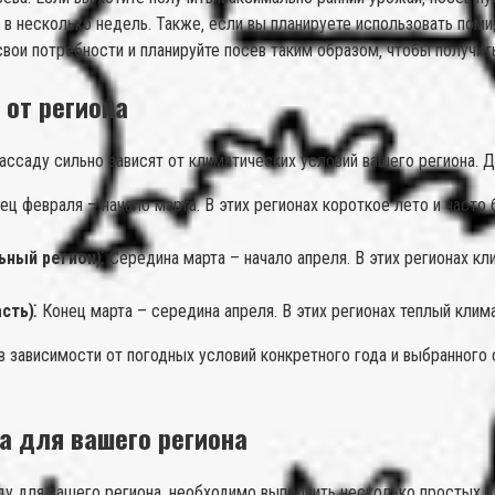
 в несколько недель. Также‚ если вы планируете использовать пом
 свои потребности и планируйте посев таким образом‚ чтобы получи
 от региона
ассаду сильно зависят от климатических условий вашего региона. 
ец февраля – начало марта. В этих регионах короткое лето и часто
ьный регион)⁚
Середина марта – начало апреля. В этих регионах к
сть)⁚
Конец марта – середина апреля. В этих регионах теплый клим
 зависимости от погодных условий конкретного года и выбранного 
а для вашего региона
у для вашего региона‚ необходимо выполнить несколько простых ш