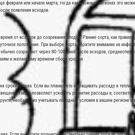
нце февраля или начале марта‚ тогда как в южных регионах это можн
после появления всходов.
время от всходов до созревания плодов. Ранние сорта‚ как правил
точное положение. При выборе сорта обратите внимание на информ
обычно созревают через 80-100 дней после всходов‚ среднеспелые 
виям и желаемому времени сбора урожая.
 на сроки посева. Если вы планируете выращивать рассаду в теплиц
вещения также позволяет ускорить развитие рассады и‚ соответств
рунте‚ необходимо учитывать погодные условия в вашем регионе и 
ва. Если вы хотите получить максимально ранний урожай‚ посев ну