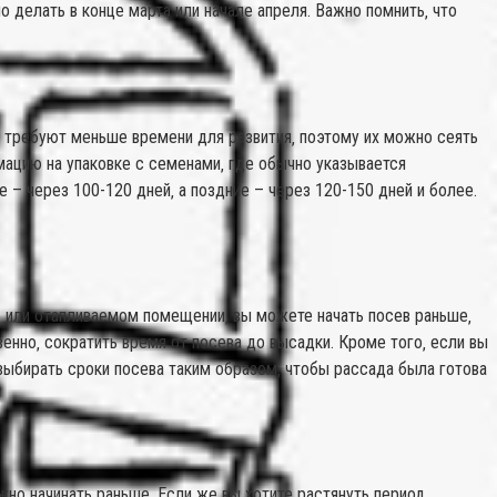
о делать в конце марта или начале апреля. Важно помнить‚ что
о‚ требуют меньше времени для развития‚ поэтому их можно сеять
ацию на упаковке с семенами‚ где обычно указывается
– через 100-120 дней‚ а поздние – через 120-150 дней и более.
е или отапливаемом помещении‚ вы можете начать посев раньше‚
енно‚ сократить время от посева до высадки. Кроме того‚ если вы
выбирать сроки посева таким образом‚ чтобы рассада была готова
жно начинать раньше. Если же вы хотите растянуть период