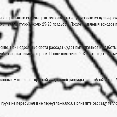
легка присыпьте семена грунтом и аккуратно увлажните из пульвери
о с температурой около 25-28 градусов. После появления всходов п
ние. При недостатке света рассада будет вытягиваться и слабеть
 избежать загнивания корней. После появления 2-3 настоящих листь
ловиях – это залог крепкой и здоровой рассады‚ способной дать о
 грунт не пересыхал и не переувлажнялся. Поливайте рассаду тепло