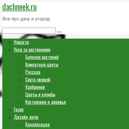
dachneek.ru
Перейти
к
Все про дачу и огород
контенту
Поиск:
Новости
Уход за растениями
Болезни растений
Комнатные цветы
Рассада
Сорта овощей
Удобрения
Цветы и клумбы
Кустарники и деревья
Газон
Дизайн дачи
Канализация