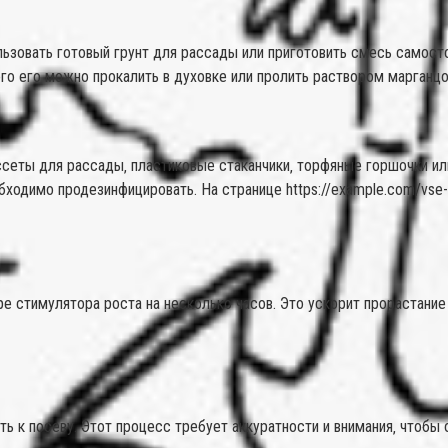
ьзовать готовый грунт для рассады или приготовить смесь самосто
го его можно прокалить в духовке или пролить раствором марганцо
ассеты для рассады‚ пластиковые стаканчики‚ торфяные горшочки 
ходимо продезинфицировать. На странице https://example.com/vse-
е стимулятора роста на несколько часов. Это ускорит прорастани
ть к посеву. Этот процесс требует аккуратности и внимания‚ чтобы