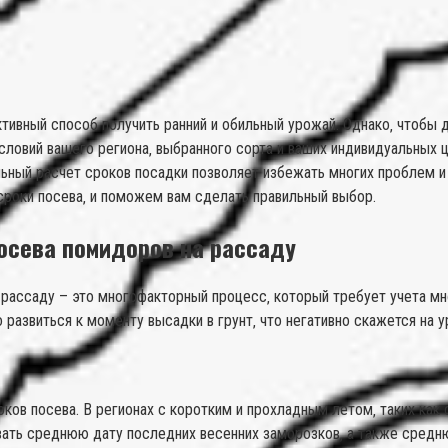
ивный способ получить ранний и обильный урожай. Однако‚ чтобы 
ловий вашего региона‚ выбранного сорта и ваших индивидуальных цел
ный расчет сроков посадки позволяет избежать многих проблем и о
сроки посева‚ и поможем вам сделать правильный выбор.
осева помидоров на рассаду
 рассаду – это многофакторный процесс‚ который требует учета м
о развиться к моменту высадки в грунт‚ что негативно скажется на 
ков посева. В регионах с коротким и прохладным летом‚ таких как
ать среднюю дату последних весенних заморозков‚ а также средню