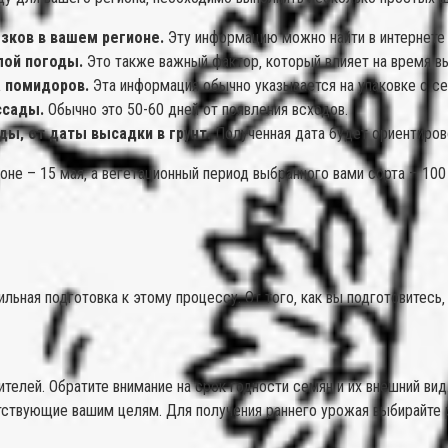
зков в вашем регионе.
Эту информацию можно найти в интернете 
лой погоды.
Это также важный фактор‚ который влияет на время в
а помидоров.
Эта информация обычно указывается на упаковке с с
ссады.
Обычно это 50-60 дней от появления всходов.
ы‚ от даты высадки в грунт.
Полученная дата будет ориентиро
не – 15 мая‚ а вегетационный период выбранного вами сорта – 100 
льная подготовка к этому процессу. От того‚ как вы подготовитесь
телей. Обратите внимание на срок годности семян и их внешний ви
тствующие вашим целям. Для получения раннего урожая выбирайте р