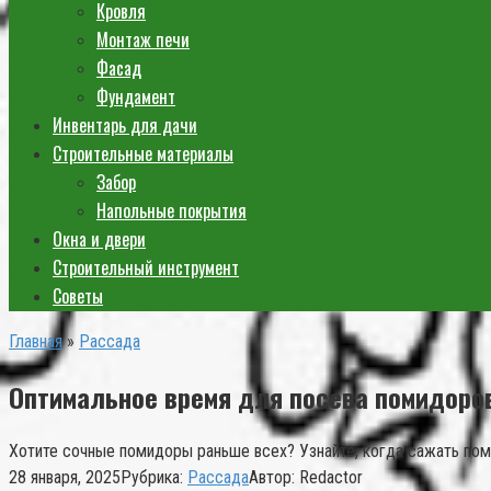
Кровля
Монтаж печи
Фасад
Фундамент
Инвентарь для дачи
Строительные материалы
Забор
Напольные покрытия
Окна и двери
Строительный инструмент
Советы
Главная
»
Рассада
Оптимальное время для посева помидоро
Хотите сочные помидоры раньше всех? Узнайте, когда сажать пом
28 января, 2025
Рубрика:
Рассада
Автор:
Redactor