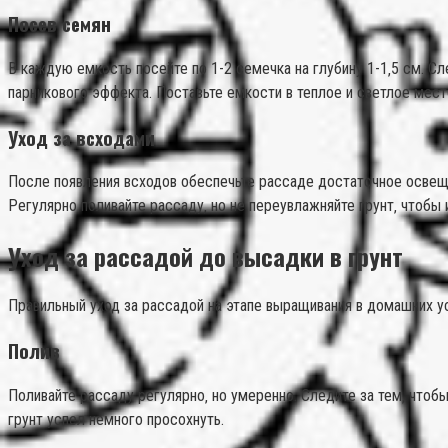
Посев семян
В каждую емкость посейте по 1-2 семечка на глубину 1-1‚5 см. С
парникового эффекта. Поставьте емкости в теплое и светлое мест
Уход за всходами
После появления всходов обеспечьте рассаде достаточное освеще
Регулярно поливайте рассаду‚ но не переувлажняйте грунт‚ чтобы
Уход за рассадой до высадки в грунт
Правильный уход за рассадой на этапе выращивания в домашних ус
Полив
Поливайте рассаду регулярно‚ но умеренно. Следите за тем‚ чтобы
грунт успел немного просохнуть.