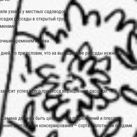
или узнать у местных садоводов.
ысадки рассады в открытый грунт.
еменами.
вочным временем посева.
дней‚ то при условии‚ что на выращивание рассады нужно 60 дней‚
‚ зависит успех всего процесса выращивания рассады.
д. Семена должны быть целыми‚ без повреждений и плесени.
анние сорта‚ а для консервирования – сорта с плотными плодами.