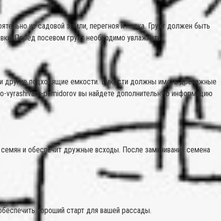
ятельно из садовой земли‚ перегноя и песка. Грунт должен быть
вки. Перед посевом грунт необходимо увлажнить.
или другие подходящие емкости. Емкости должны иметь дренажные
o-vyrashivanii-pomidorov вы найдете дополнительную информацию
е семян и обеспечит дружные всходы. После замачивания семена
 обеспечить хороший старт для вашей рассады.