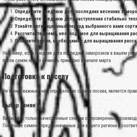
Определите среднюю дату последних весенних заморо
Определите среднюю дату наступления стабильно теп
Узнайте вегетационный период выбранного вами сорт
Рассчитайте время‚ необходимое для выращивания ра
Отнимите время‚ необходимое для выращивания рассад
Например‚ если средняя дата последних заморозков в вашем регио
посев семян нужно начинать примерно в начале марта.
Подготовка к посеву
Не менее важным‚ чем определение сроков посева‚ является прави
Выбор семян
Выбирайте только качественные семена от проверенных производи
Покупайте семена‚ предназначенные для вашего региона и соотве