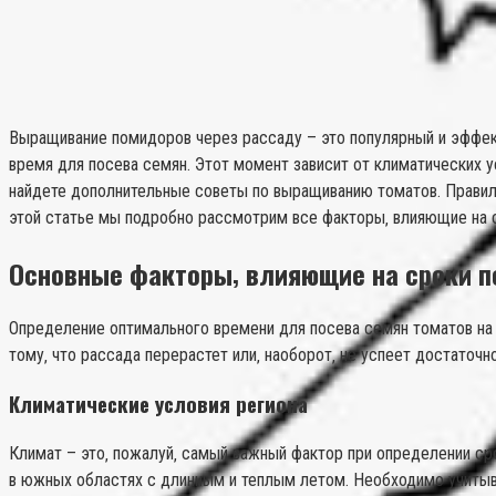
Выращивание помидоров через рассаду – это популярный и эффект
время для посева семян. Этот момент зависит от климатических ус
найдете дополнительные советы по выращиванию томатов. Правиль
этой статье мы подробно рассмотрим все факторы‚ влияющие на 
Основные факторы‚ влияющие на сроки п
Определение оптимального времени для посева семян томатов на
тому‚ что рассада перерастет или‚ наоборот‚ не успеет достаточн
Климатические условия региона
Климат – это‚ пожалуй‚ самый важный фактор при определении сро
в южных областях с длинным и теплым летом. Необходимо учитыв