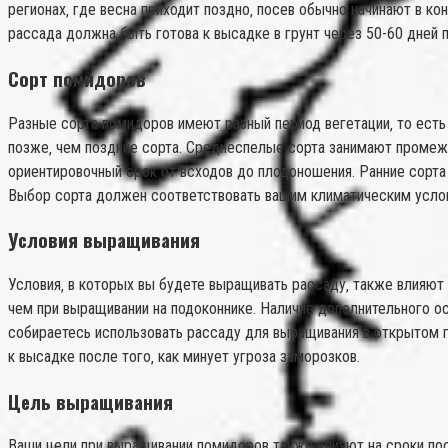
регионах‚ где весна приходит поздно‚ посев обычно начинают в ко
рассада должна быть готова к высадке в грунт через 50-60 дней 
Сорт помидоров
Разные сорта помидоров имеют разный период вегетации‚ то есть 
позже‚ чем поздние сорта. Среднеспелые сорта занимают промежу
ориентировочный срок от всходов до плодоношения. Ранние сорта 
Выбор сорта должен соответствовать вашим климатическим усло
Условия выращивания
Условия‚ в которых вы будете выращивать рассаду‚ также влияют
чем при выращивании на подоконнике. Наличие дополнительного ос
собираетесь использовать рассаду для выращивания в открытом г
к высадке после того‚ как минует угроза заморозков.
Цель выращивания
Ваши цели при выращивании помидоров также влияют на сроки посе