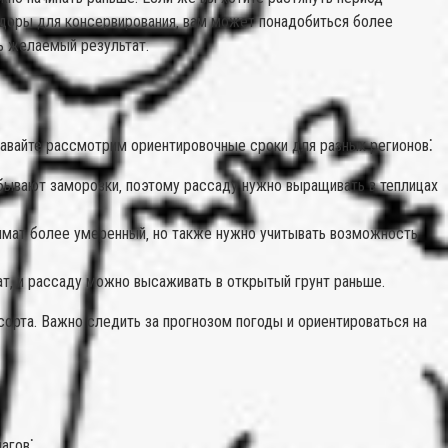
идоры для консервирования‚ вам может понадобиться более
ть желаемый результат.
Давайте рассмотрим ориентировочные сроки для разных регионов⁚
 бывают заморозки‚ поэтому рассаду нужно выращивать в теплицах
лимат более умеренный‚ но также нужно учитывать возможность
ат‚ и рассаду можно высаживать в открытый грунт раньше.
сорта. Важно следить за прогнозом погоды и ориентироваться на
агов⁚