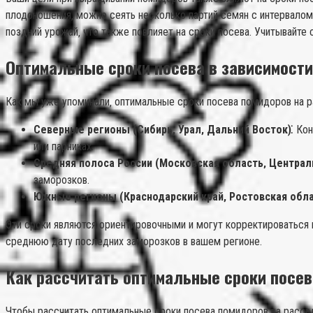
плодоношения‚ можно сеять несколько партий семян с интервалом
поздний урожай‚ что также повлияет на сроки посева. Учитывайте
Оптимальные сроки посева в зависимости
Как мы уже упоминали‚ оптимальные сроки посева помидоров на р
Северные регионы (Сибирь‚ Урал‚ Дальний Восток)⁚
Кон
или парниках.
Средняя полоса России (Московская область‚ Централ
заморозков.
Южные регионы (Краснодарский край‚ Ростовская обла
Эти сроки являются ориентировочными и могут корректироваться в
среднюю дату последних заморозков в вашем регионе.
Как рассчитать оптимальные сроки посев
Чтобы рассчитать оптимальные сроки посева помидоров на рассад