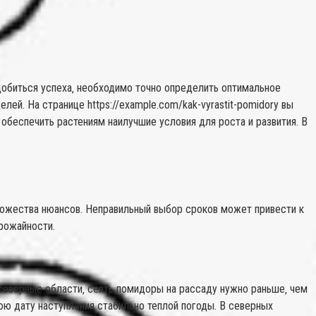
добиться успеха‚ необходимо точно определить оптимальное
ей. На странице https://example.com/kak-vyrastit-pomidory вы
беспечить растениям наилучшие условия для роста и развития. В
ножества нюансов. Неправильный выбор сроков может привести к
урожайности.
 северные области‚ сеять помидоры на рассаду нужно раньше‚ чем
ю дату наступления стабильно теплой погоды. В северных