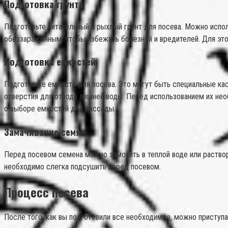
Подготовка грунта
Подготовьте питательный и рыхлый грунт для посева. Можно испол
обеззараженным‚ чтобы избежать болезней и вредителей. Для это
Подготовка емкостей
Подготовьте емкости для посева. Это могут быть специальные к
отверстия для отвода лишней воды. Перед использованием их необ
о выборе емкостей для рассады.
Замачивание семян
Перед посевом семена можно замочить в теплой воде или раствор
необходимо слегка подсушить перед посевом.
Процесс посева
После того‚ как вы подготовили все необходимое‚ можно приступа