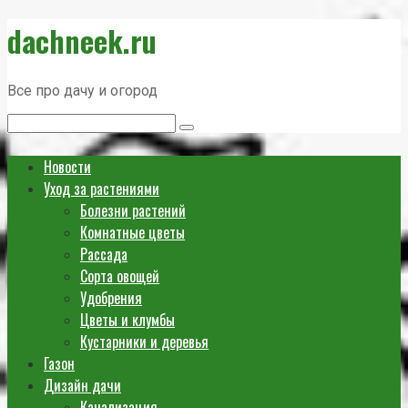
Перейти
dachneek.ru
к
контенту
Все про дачу и огород
Поиск:
Новости
Уход за растениями
Болезни растений
Комнатные цветы
Рассада
Сорта овощей
Удобрения
Цветы и клумбы
Кустарники и деревья
Газон
Дизайн дачи
Канализация