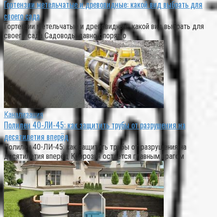
Гортензии метельчатые и древовидные: какой вид выбрать для
своего сада
Гортензии метельчатые и древовидные: какой вид выбрать для
своего сада Садоводы давно спорят о
Канализация
Полилен 40-ЛИ-45: как защитить трубы от разрушения на
десятилетия вперёд
Полилен 40-ЛИ-45: как защитить трубы от разрушения на
десятилетия вперёд Коррозия остаётся главным врагом