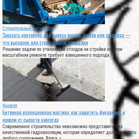
Строительные материалы
Заказать контейнер для вывоза мусора: бункер или самосвал —
что выгоднее для строительной площадки
Решение задачи по утилизации отходов на стройке или при
масштабном ремонте требует взвешенного подхода.
Кровля
Битумная изоляционная мастика: как защитить фундамент и
кровлю от сырости навсегда
Современное строительство невозможно представить без
качественной гидроизоляции, которая определяет долговечность
любого сооружения. Влага —