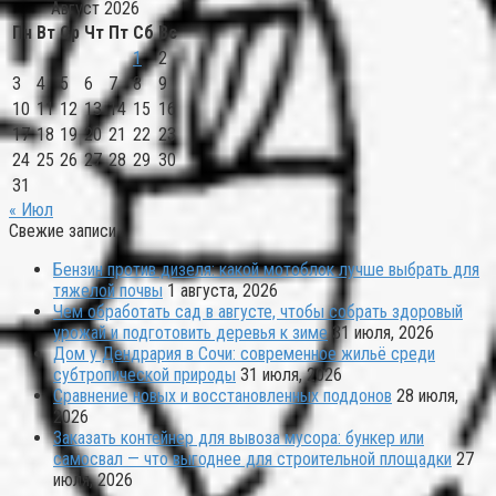
Август 2026
Пн
Вт
Ср
Чт
Пт
Сб
Вс
1
2
3
4
5
6
7
8
9
10
11
12
13
14
15
16
17
18
19
20
21
22
23
24
25
26
27
28
29
30
31
« Июл
Свежие записи
Бензин против дизеля: какой мотоблок лучше выбрать для
тяжелой почвы
1 августа, 2026
Чем обработать сад в августе, чтобы собрать здоровый
урожай и подготовить деревья к зиме
31 июля, 2026
Дом у Дендрария в Сочи: современное жильё среди
субтропической природы
31 июля, 2026
Сравнение новых и восстановленных поддонов
28 июля,
2026
Заказать контейнер для вывоза мусора: бункер или
самосвал — что выгоднее для строительной площадки
27
июля, 2026