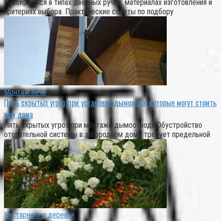
Разбираемся в типах дверных ручек, материалах изготовления и
критериях выбора. Практические советы по подбору
Монтаж печи
Пять скрытых угроз при установке дымохода, которые могут стоить
вам дома
Пять скрытых угроз при монтаже дымоотвода Обустройство
отопительной системы в загородном доме требует предельной
Кустарники и деревья