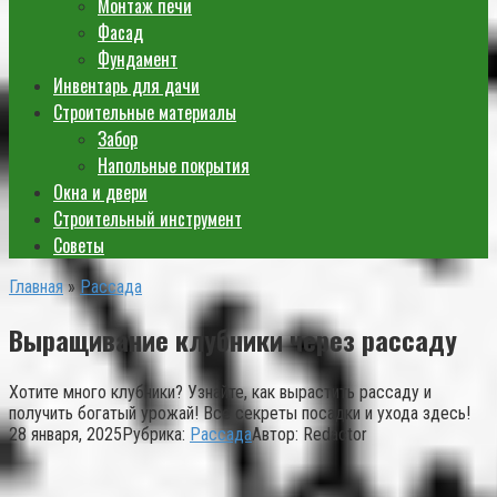
Монтаж печи
Фасад
Фундамент
Инвентарь для дачи
Строительные материалы
Забор
Напольные покрытия
Окна и двери
Строительный инструмент
Советы
Главная
»
Рассада
Выращивание клубники через рассаду
Хотите много клубники? Узнайте, как вырастить рассаду и
получить богатый урожай! Все секреты посадки и ухода здесь!
28 января, 2025
Рубрика:
Рассада
Автор:
Redactor