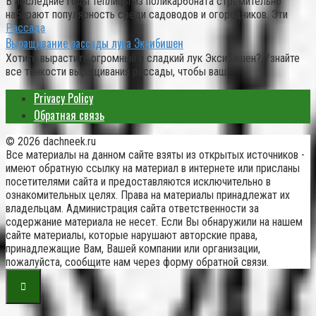
В последние годы теплицы из поликарбоната стремительно
набирают популярность среди садоводов и огородников. Эти
Рассада
Выращивание рассады лука Эксибишен
Хотите вырастить огромный и сладкий лук Эксибишен? Узнайте
все тонкости выращивания рассады, чтобы ваш
Privacy Policy
Обратная связь
© 2026 dachneek.ru
Все материалы на данном сайте взяты из открытых источников -
имеют обратную ссылку на материал в интернете или присланы
посетителями сайта и предоставляются исключительно в
ознакомительных целях. Права на материалы принадлежат их
владельцам. Администрация сайта ответственности за
содержание материала не несет. Если Вы обнаружили на нашем
сайте материалы, которые нарушают авторские права,
принадлежащие Вам, Вашей компании или организации,
пожалуйста, сообщите нам через форму обратной связи.