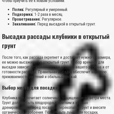
чтобы приучить ее к новым условиям.
Полив⁚
Регулярный и умеренный.
Подкормка⁚
1-2 раза в месяц.
Проветривание⁚
Регулярное.
Закаливание⁚
Перед высадкой в открытый грунт.
Высадка рассады клубники в открытый
грунт
После того, как рассада окрепнет и достигнет нужного размера,
ее можно высаживать в открытый грунт. Выбор времени для
высадки зависит от климатических условий вашего региона и от
готовности рассады. Правильная высадка обеспечит хорошую
приживаемость растений и обильный урожай.
Выбор места для посадки
Клубника предпочитает солнечные, защищенные от ветра места.
Грунт должен быть плодородным, легким и хорошо
дренированным. Перед посадкой перекопайте грунт и внесите
органические удобрения. Подготовьте лунки для посадки,