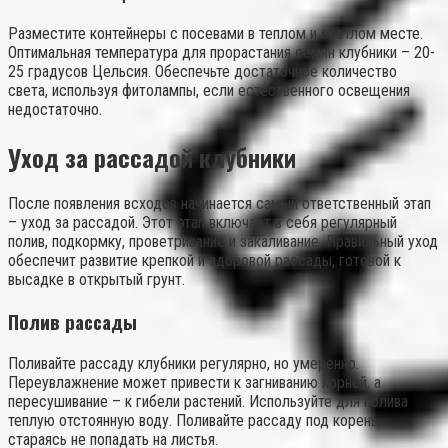
Разместите контейнеры с посевами в теплом и светлом месте.
Оптимальная температура для прорастания семян клубники – 20-
25 градусов Цельсия. Обеспечьте достаточное количество
света, используя фитолампы, если естественного освещения
недостаточно.
Уход за рассадой клубники
После появления всходов начинается самый ответственный этап
– уход за рассадой. Этот этап включает в себя регулярный
полив, подкормку, проветривание и закаливание. Правильный уход
обеспечит развитие крепкой и здоровой рассады, готовой к
высадке в открытый грунт.
Полив рассады
Поливайте рассаду клубники регулярно, но умеренно.
Переувлажнение может привести к загниванию корней, а
пересушивание – к гибели растений. Используйте для полива
теплую отстоянную воду. Поливайте рассаду под корень,
стараясь не попадать на листья.