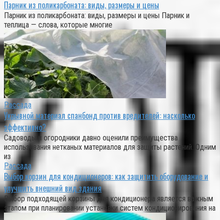
Парник из поликарбоната: виды, размеры и цены
Парник из поликарбоната: виды, размеры и цены Парник и
теплица — слова, которые многие
Рассада
Укрывной материал спанбонд против вредителей: насколько
эффективно?
Садоводы и огородники давно оценили преимущества
использования нетканых материалов для защиты растений. Одним
из
Рассада
Выбор корзин для кондиционеров: как защитить оборудование и
улучшить внешний вид здания
Выбор подходящей корзины для кондиционера является важным
этапом при планировании установки систем кондиционирования на