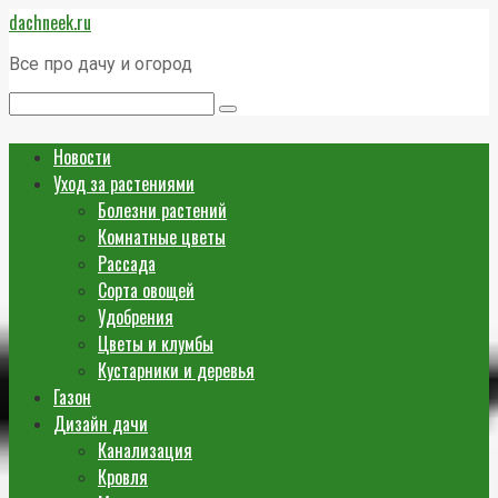
Перейти
dachneek.ru
к
контенту
Все про дачу и огород
Поиск:
Новости
Уход за растениями
Болезни растений
Комнатные цветы
Рассада
Сорта овощей
Удобрения
Цветы и клумбы
Кустарники и деревья
Газон
Дизайн дачи
Канализация
Кровля