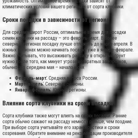
урожайность. Оптимальное время посадки зависит от
климатических условий вашего региона и от сорта клубники.
Сроки посадки в зависимости от региона
Для средних широт России, оптимальное время для посадки
семян клубники на рассаду – это февраль-март. В более
северных регионах посадку лучше отложить до марта-апреля. В
южных регионах можно начинать посадку уже в январе-феврале.
Важно учитывать, что высаживать рассаду в открытый грунт
нужно после того, как минует угроза возвратных заморозков,
обычно это середина мая – начало июня.
Февраль-март⁚
Средняя полоса России.
Март-апрель⁚
Северные регионы.
Январь-февраль⁚
Южные регионы.
Влияние сорта клубники на сроки посадки
Сорта клубники также могут влиять на сроки посадки. Ранние
сорта обычно сажают на рассаду немного раньше, чем поздние.
При выборе сорта учитывайте его характеристики и сроки
созревания. Обратите внимание на рекомендации производителя