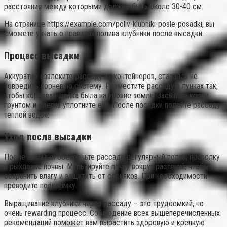
расстояние между которыми должно быть около 30-40 см.
На странице https://example.com/poliv-klubniki-posle-posadki, вы
сможете узнать о правилах полива клубники после высадки.
Процесс высадки
Аккуратно извлеките рассаду из контейнеров, стараясь не
повредить корневую систему. Разместите рассаду в лунках так,
чтобы корневая шейка была на уровне земли. Засыпьте корни
грунтом и слегка уплотните его. После посадки полейте рассаду
теплой водой.
Уход после высадки
После высадки обеспечьте рассаде регулярный полив, прополку
и рыхление почвы. Мульчируйте почву вокруг растений, чтобы
сохранить влагу и защитить от сорняков. При необходимости
проводите подкормку.
Выращивание клубники через рассаду – это трудоемкий, но
очень rewarding процесс. Соблюдение всех вышеперечисленных
рекомендаций поможет вам вырастить здоровую и крепкую