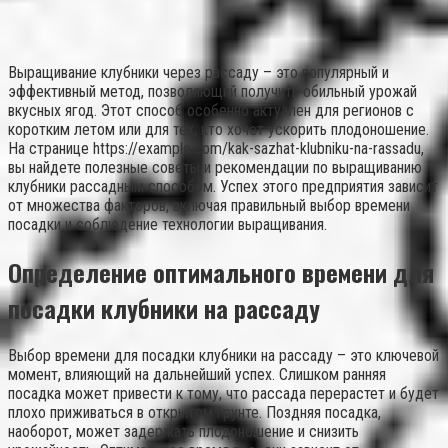
Выращивание клубники через рассаду – это популярный и
эффективный метод, позволяющий получить обильный урожай
вкусных ягод. Этот способ особенно актуален для регионов с
коротким летом или для тех, кто хочет ускорить плодоношение.
На странице https://example.com/kak-sazhat-klubniku-na-rassadu,
вы найдете полезные советы и рекомендации по выращиванию
клубники рассадным способом. Успех этого предприятия зависит
от множества факторов, включая правильный выбор времени
посадки и соблюдение технологии выращивания.
Определение оптимального времени для
посадки клубники на рассаду
Выбор времени для посадки клубники на рассаду – это ключевой
момент, влияющий на дальнейший успех. Слишком ранняя
посадка может привести к тому, что рассада перерастет и будет
плохо приживаться в открытом грунте. Поздняя посадка,
наоборот, может задержать плодоношение и снизить