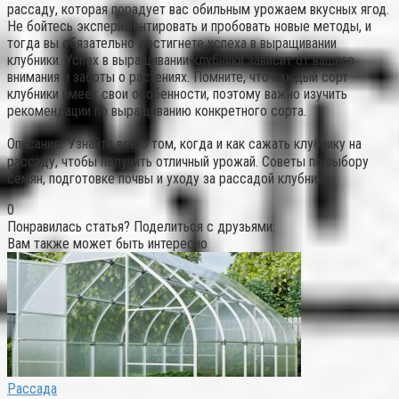
рассаду, которая порадует вас обильным урожаем вкусных ягод.
Не бойтесь экспериментировать и пробовать новые методы, и
тогда вы обязательно достигнете успеха в выращивании
клубники. Успех в выращивании клубники зависит от вашего
внимания и заботы о растениях. Помните, что каждый сорт
клубники имеет свои особенности, поэтому важно изучить
рекомендации по выращиванию конкретного сорта.
Описание⁚ Узнайте все о том, когда и как сажать клубнику на
рассаду, чтобы получить отличный урожай. Советы по выбору
семян, подготовке почвы и уходу за рассадой клубники.
0
Понравилась статья? Поделиться с друзьями:
Вам также может быть интересно
Рассада