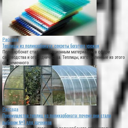
Рассада
Теплицы из поликарбоната: секреты богатого урожая
Поликарбонат стал революционным материалом в сфере
садоводства и огородничества. Теплицы, изготовленные из этого
современного
Рассада
Преимущества теплиц из поликарбоната: почему они стали
выбором №1 для дачников