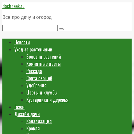
Перейти
dachneek.ru
к
контенту
Все про дачу и огород
Поиск:
Новости
Уход за растениями
Болезни растений
Комнатные цветы
Рассада
Сорта овощей
Удобрения
Цветы и клумбы
Кустарники и деревья
Газон
Дизайн дачи
Канализация
Кровля