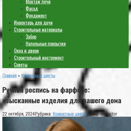
Монтаж печи
Фасад
Фундамент
Инвентарь для дачи
Строительные материалы
Забор
Напольные покрытия
Окна и двери
Строительный инструмент
Советы
Главная
»
Комнатные цветы
Ручная роспись на фарфоре:
изысканные изделия для вашего дома
22 октября, 2024
Рубрика:
Комнатные цветы
Автор:
Redactor