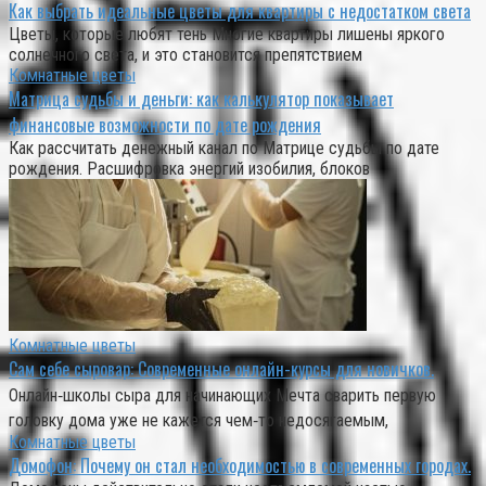
Как выбрать идеальные цветы для квартиры с недостатком света
Цветы, которые любят тень Многие квартиры лишены яркого
солнечного света, и это становится препятствием
Комнатные цветы
Матрица судьбы и деньги: как калькулятор показывает
финансовые возможности по дате рождения
Как рассчитать денежный канал по Матрице судьбы по дате
рождения. Расшифровка энергий изобилия, блоков
Комнатные цветы
Сам себе сыровар: Современные онлайн-курсы для новичков.
Онлайн‑школы сыра для начинающих Мечта сварить первую
головку дома уже не кажется чем‑то недосягаемым,
Комнатные цветы
Домофон: Почему он стал необходимостью в современных городах.