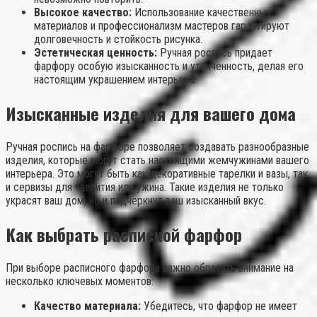
Высокое качество:
Использование качественных
материалов и профессионализм мастеров гарантируют
долговечность и стойкость рисунка.
Эстетическая ценность:
Ручная роспись придает
фарфору особую изысканность и утонченность, делая его
настоящим украшением интерьера.
Изысканные изделия для вашего дома
Ручная роспись на фарфоре позволяет создавать разнообразные
изделия, которые могут стать настоящими жемчужинами вашего
интерьера. Это могут быть как декоративные тарелки и вазы, так
и сервизы для чаепития или ужина. Такие изделия не только
украсят ваш дом, но и подчеркнут ваш изысканный вкус.
Как выбрать расписной фарфор
При выборе расписного фарфора важно обратить внимание на
несколько ключевых моментов:
Качество материала:
Убедитесь, что фарфор не имеет