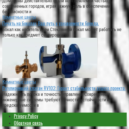
Домофоны действительно стали неотъемлемой частью
современных городов, играя важную роль в обеспечении
безопасности и
Комнатные цветы
Печать на бокалах: Ваш путь к узнаваемости бренда.
Бокал как носитель идеи Стеклянный бокал может работать не
только как предмет сервировки, но
Комнатные цветы
Регулирующий клапан RV102: Гарант стабильности вашего проекта.
Надежность потока и точность управления Современные
инженерные системы требуют точности, устойчивости и
предсказуемости в
Privacy Policy
Обратная связь