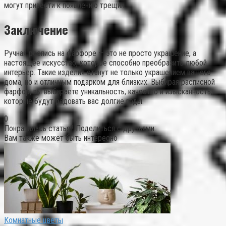
могут привести к появлению трещин.
Заключение
Ручная роспись на фарфоре — это не просто украшение, а
настоящее искусство, которое способно преобразить любой
интерьер. Такие изделия станут не только украшением вашего
дома, но и отличным подарком для близких. Выбирая расписной
фарфор, вы выбираете уникальность, качество и изысканность,
которые будут радовать вас долгие годы.
0
Понравилась статья? Поделиться с друзьями:
Вам также может быть интересно
Комнатные цветы