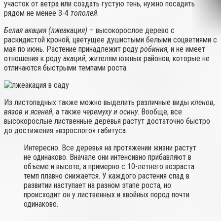
участок от ветра или создать густую тень, нужно посадить
рядом не менее 3-4
тополей
.
Белая акация (лжеакация)
– высокорослое дерево с
раскидистой кроной, цветущее душистыми белыми соцветиями с
мая по июнь. Растение принадлежит роду
робиния
, и не имеет
отношения к роду
акаций
, жителям южных районов, которые не
отличаются быстрыми темпами роста.
Из листопадных также можно выделить различные виды
кленов,
вязов и ясеней
, а также
черемуху и осину
. Вообще, все
высокорослые лиственные деревья растут достаточно быстро
до достижения «взрослого» габитуса.
Интересно. Все деревья на протяжении жизни растут
не одинаково. Вначале они интенсивно прибавляют в
объеме и высоте, а примерно с 10-летнего возраста
темп плавно снижается. У каждого растения спад в
развитии наступает на разном этапе роста, но
происходит он у лиственных и хвойных пород почти
одинаково.