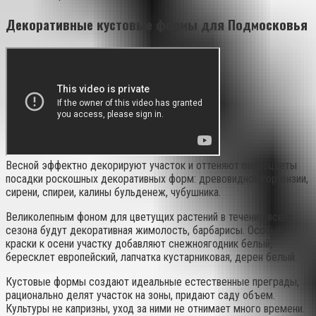
Декоративные кустовые формы для Подмосковья
Весной эффектно декорируют участок и оттеняют первоцветы
посадки роскошных декоративных форм: древовидной гортензии,
сирени, спиреи, калины бульденеж, чубушника.
Великолепным фоном для цветущих растений в течение всего
сезона будут декоративная жимолость, барбарисы. Особые
краски к осени участку добавляют снежноягодник белый,
бересклет европейский, лапчатка кустарниковая, дерен белый.
Кустовые формы создают идеальные естественные преграды,
рационально делят участок на зоны, придают саду объем.
Культуры не капризны, уход за ними не отнимает много времени.