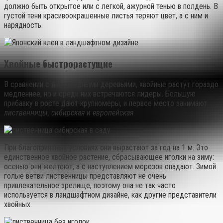
должно быть открытое или с легкой, ажурной тенью в полдень. В
густой тени красивоокрашенные листья теряют цвет, а с ним и
нарядность.
Хвойные быстрорастущие
В сравнении с листопадными деревьями, хвойные растут гораздо
медленнее, но и среди них встречаются лидеры. Большую
прибавку в росте дают крупномеры, и первое место занимают
лиственницы, сибирская и европейская
.
При благоприятных условиях они вырастают за год на 1 м. Это
единственное хвойное растение, сбрасывающее иголки на зиму:
осенью они желтеют, а с наступлением морозов опадают. Зимой
голые ветви лиственницы представляют не очень
привлекательное зрелище, поэтому она не так часто
используется в ландшафтном дизайне, как другие представители
хвойных.