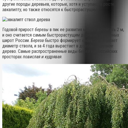
другие породы деревьев, которые, хотя и уступают в росте
эвкалипту,
но также относятся к быстрорастущим.
Годовой прирост
березы
в пик ее развития может достигать 2 м,
и оно считается самым быстрорастущим деревом умеренных
широт России.
Береза
быстро формирует крону, увеличивает
диаметр ствола, и за 4 года вырастает в довольно крупное
дерево. Самые распространенные виды берез на российских
просторах
повислая и кудрявая
.