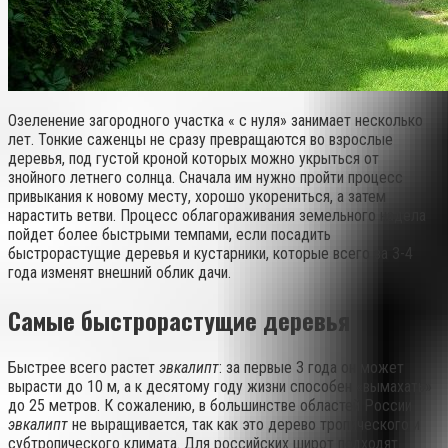
Озеленение загородного участка « с нуля» занимает несколько
лет. Тонкие саженцы не сразу превращаются во взрослые
деревья, под густой кроной которых можно укрыться от
знойного летнего солнца. Сначала им нужно пройти процесс
привыкания к новому месту, хорошо укорениться, а затем
нарастить ветви. Процесс облагораживания земельного надела
пойдет более быстрыми темпами, если посадить
быстрорастущие деревья и кустарники, которые всего за 3-4
года изменят внешний облик дачи.
Самые быстрорастущие деревья
Быстрее всего растет
эвкалипт
: за первые 3 года он может
вырасти до 10 м, а к десятому году жизни способен «вымахать»
до 25 метров. К сожалению, в большинстве областей России
эвкалипт
не выращивается, так как это дерево тропического и
субтропического климата. Для российских широт подходят