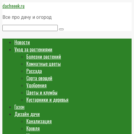
Перейти
dachneek.ru
к
контенту
Все про дачу и огород
Поиск:
Новости
Уход за растениями
Болезни растений
Комнатные цветы
Рассада
Сорта овощей
Удобрения
Цветы и клумбы
Кустарники и деревья
Газон
Дизайн дачи
Канализация
Кровля