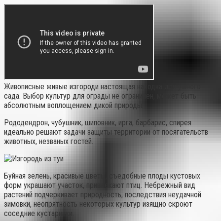
Живописные живые изгороди настоящая находка для умного
сада. Выбор культур для ограды не ограничен, может быть
абсолютным воплощением дикой природы.
Рододендрон, чубушник, шиповник, ирга, барбарис, спирея
идеально решают задачи защиты территории от посягательств
животных, незваных гостей.
Буйная зелень, красивые цветы, съедобные плоды кустовых
форм украшают участок, привлекают птиц. Небрежный вид
растений подчеркивает природность, последствия неудачной
зимовки, неопрятность некоторых культур изящно скроют
соседние кустарники.