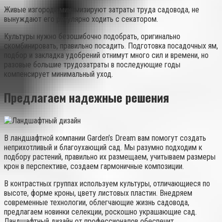
Живые изгороди минимизируют затраты труда садовода, не
вынуждают его регулярно ходить с секатором.
Культуры нужно безошибочно подобрать, оригинально
скомбинировать, правильно посадить. Подготовка посадочных ям,
подбор и закладка удобрений отнимут много сил и времени, но
разовые большие трудозатраты в последующие годы
компенсирует минимальный уход.
Предлагаем надежные решения
В ландшафтной компании Garden’s Dream вам помогут создать
неприхотливый и благоухающий сад. Мы разумно подходим к
подбору растений, правильно их размещаем, учитываем размеры
крон в перспективе, создаем гармоничные композиции.
В контрастных группах используем культуры, отличающиеся по
высоте, форме кроны, цвету листовых пластин. Внедряем
современные технологии, облегчающие жизнь садовода,
предлагаем новинки селекции, роскошно украшающие сад.
Ландшафтный дизайн от профессионалов обеспечит