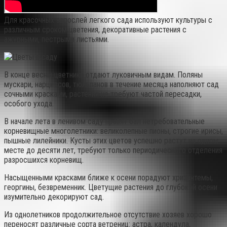
Для красочных зарослей легкого сада используют культуры с
различным сроком цветения, декоративные растения с
ажурными, пестрыми листьями.
В конце весны цветники отдают луковичным видам. Поляны
мускари, нарциссов, тюльпанов в течение месяца наполняют сад
сочными красками, растения не требуют частой пересадки,
особого ухода.
В начале лета в ленивом саду правят бал нетребовательные
корневищные многолетники: великолепные пионы, строгие ирисы,
пышные лилейники. Кусты этих цветов успешно растут на одном
месте до десяти лет, требуют только периодического отделения
разросшихся корневищ.
Насыщенными красками ближе к осени порадуют хризантемы,
георгины, безвременник. Цветущие растения до глубокой осени
изумительно декорируют сад.
Из однолетников продолжительное отсутствие хозяев хорошо
переносят различные сорта ветрениц: астра, календула,