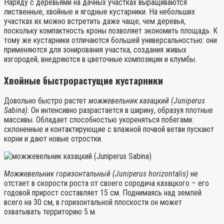
Наряду с деревьями на дачных участках выращиваются
лиственные, хвойные и ягодные кустарники. На небольших
участках их можно встретить даже чаще, чем деревья,
поскольку компактность кроны позволяет экономить площадь. К
тому же кустарники отличаются большей универсальностью: они
применяются для зонирования участка, создания живых
изгородей, внедряются в цветочные композиции и клумбы.
Хвойные быстрорастущие кустарники
Довольно быстро растет
можжевельник казацкий (Juniperus
Sabina)
. Он интенсивно разрастается в ширину, образуя плотные
массивы. Обладает способностью укореняться побегами:
склоненные и контактирующие с влажной почвой ветви пускают
корни и дают новые отростки.
Можжевельник горизонтальный (Juniperus horizontalis)
не
отстает в скорости роста от своего сородича казацкого – его
годовой прирост составляет 15 см. Поднимаясь над землей
всего на 30 см, в горизонтальной плоскости он может
охватывать территорию 5 м.