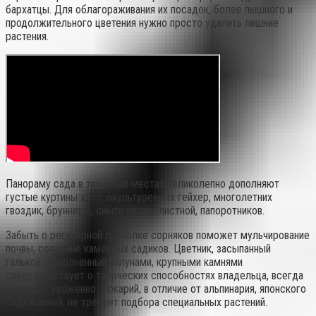
бархатцы. Для облагораживания их посадок, более пышного и
продолжительного цветения нужно просто удалить лишние
растения.
Панораму сада в тенистых местах великолепно дополняют
густые куртины хост, окультуренных гейхер, многолетних
гвоздик, бруннеры, сныти пестролистной, папоротников.
Забыть о регулярной прополке сорняков поможет мульчирование
почвы, создание каменных садиков. Цветник, засыпанный
галькой, дополненный валунами, крупными камнями
свидетельствует о творческих способностях владельца, всегда
выглядит ухоженно. Рокарий, в отличие от альпинария, японского
сада камней, не требует подбора специальных растений.