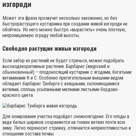
изгороди
Может эта фраза прозвучит несколько заезженно, но без
быстрорастущего кустарника при создании живой изгороди не
обойтись. Из него можно быстро «вырастить» очень плотную,
непроницаемую ограду любой высоты.
Свободно растущие живые изгороди
Если забор из растений не будет стричься, можно подобрать
высокодекоративные растения.
Барбарис (амурский и
обыкновенный
) – плодоносящий кустарник с ягодами, богатыми
витаминами K и C. Особенно притягательным внешним видом
обладает
барбарис Тунберга
с изящными, склоняющимися
ветвями, сплошь усыпанными мелкими листьями бордово-
красного цвета.
Для зонирования участка подойдет
снежноягодник
. Его плоды в
виде белых шариков сохраняются на тонких ветвях почти всю
зиму. Легко переносит стрижку, отличается неприхотливостью в
отношении состава почвы.