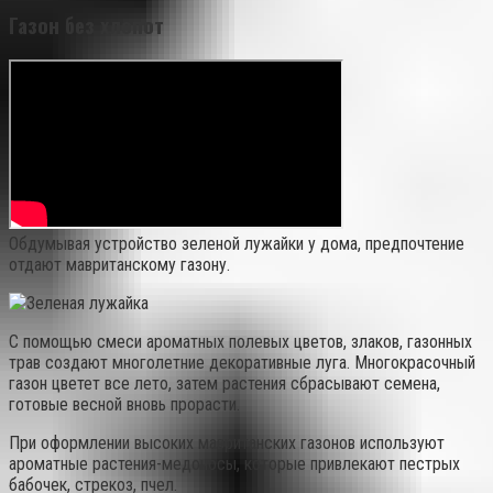
Газон без хлопот
Обдумывая устройство зеленой лужайки у дома, предпочтение
отдают мавританскому газону.
С помощью смеси ароматных полевых цветов, злаков, газонных
трав создают многолетние декоративные луга. Многокрасочный
газон цветет все лето, затем растения сбрасывают семена,
готовые весной вновь прорасти.
При оформлении высоких мавританских газонов используют
ароматные растения-медоносы, которые привлекают пестрых
бабочек, стрекоз, пчел.