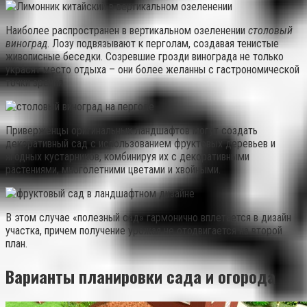
Наиболее распространен в вертикальном озеленении
столовый
виноград
. Лозу подвязывают к перголам, создавая тенистые
живописные беседки. Созревшие грозди винограда не только
украсят место отдыха – они более желанны с гастрономической
точки зрения.
Приверженцы оригинальных ландшафтов могут создать
декоративный сад с использованием фруктовых деревьев и
ягодных кустарников, комбинируя их с декоративными
растениями, многолетними цветами и хвойными.
В этом случае «полезный сад» гармонично вплетается в дизайн
участка, причем получение урожая не отодвигается на второй
план.
Варианты планировки сада и огорода