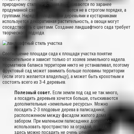
природному стилю. Растения высаживаются по заранее
продуманной схеме, но располагаются не в строгом порядке, а
группами. Наряду с плодовыми деревьями и кустарниками
используется декоративная растительность, а овощи могут
соседствовать с цветами. Создание ландшафтного сада требует
творческого подхода.
Соотношение площади сада к площади участка понятие
относительное и зависит только от хозяев земельного надела.
Нормативов баланса территории никто не устанавливал, поэтому
фруктовый сад может занимать больше половины территории
(если этого желается владельцу), а может быть крохотным и
состоять всего из 3-4 деревьев.
Полезный совет.
Если земли под сад не так много,
а посадить деревьев хочется больше, отыскиваются
дополнительные «земельные ресурсы». Можно
посадить 2-3 плодовые дерева в палисаднике,
расположенном между фасадом жилого дома и
забором. При маленьком палисаднике допустимо
использовать пространство за оградой, правда,
здесь можно посадить не очень ценные виды