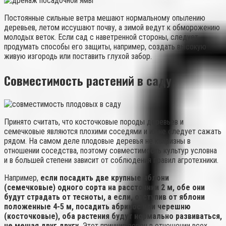
Постоянные сильные ветра мешают нормальному опылению
деревьев, летом иссушают почву, а зимой ведут к обморожению
молодых веток. Если сад с наветренной стороны, следует
продумать способы его защиты, например, создать высокую
живую изгородь или поставить глухой забор.
Совместимость растений в саду
Принято считать, что косточковые породы деревьев и
семечковые являются плохими соседями и их не следует сажать
рядом. На самом деле плодовые деревья не капризны в
отношении соседства, поэтому совместимость культур условна
и в большей степени зависит от соблюдения правил агротехники.
Например,
если посадить две крупные яблони
(семечковые) одного сорта на расстоянии 2 м, обе они
будут страдать от тесноты, а если, отступив от яблони
положенные 4-5 м, посадить абрикос или черешню
(косточковые), оба растения будут нормально развиваться,
не мешая друг другу.
Этот принцип верен в отношении всех