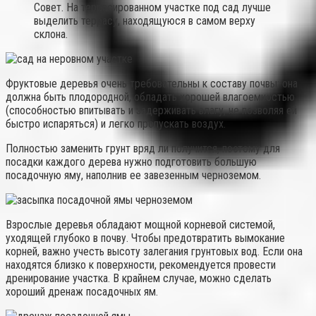
Совет. На террасированном участке под сад лучше
выделить террасу, находящуюся в самом верху
склона.
Фруктовые деревья очень требовательны к составу почвы: она
должна быть плодородной, обладать хорошей влагоемкостью
(способностью впитывать и задерживать влагу, не позволяя ей
быстро испаряться) и легко пропускать воздух.
Полностью заменить грунт вряд ли получится, поэтому для
посадки каждого дерева нужно подготовить большую
посадочную яму, наполнив ее завезенным черноземом.
Взрослые деревья обладают мощной корневой системой,
уходящей глубоко в почву. Чтобы предотвратить вымокание
корней, важно учесть высоту залегания грунтовых вод. Если она
находятся близко к поверхности, рекомендуется провести
дренирование участка. В крайнем случае, можно сделать
хороший дренаж посадочных ям.