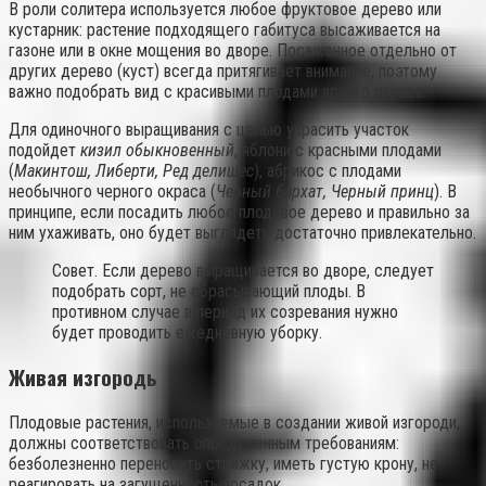
В роли солитера используется любое фруктовое дерево или
кустарник: растение подходящего габитуса высаживается на
газоне или в окне мощения во дворе. Посаженное отдельно от
других дерево (куст) всегда притягивает внимание, поэтому
важно подобрать вид с красивыми плодами яркого окраса.
Для одиночного выращивания с целью украсить участок
подойдет
кизил обыкновенный
, яблони с красными плодами
(
Макинтош, Либерти, Ред делишес
), абрикос с плодами
необычного черного окраса (
Черный бархат, Черный принц
). В
принципе, если посадить любое плодовое дерево и правильно за
ним ухаживать, оно будет выглядеть достаточно привлекательно.
Совет. Если дерево выращивается во дворе, следует
подобрать сорт, не сбрасывающий плоды. В
противном случае в период их созревания нужно
будет проводить ежедневную уборку.
Живая изгородь
Плодовые растения, используемые в создании живой изгороди,
должны соответствовать определенным требованиям:
безболезненно переносить стрижку, иметь густую крону, не
реагировать на загущенность посадок.