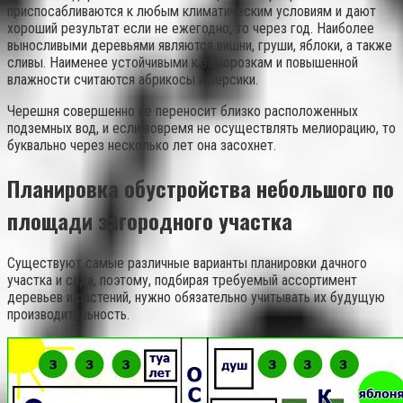
приспосабливаются к любым климатическим условиям и дают
хороший результат если не ежегодно, то через год. Наиболее
выносливыми деревьями являются вишни, груши, яблоки, а также
сливы. Наименее устойчивыми к заморозкам и повышенной
влажности считаются абрикосы и персики.
Черешня совершенно не переносит близко расположенных
подземных вод, и если вовремя не осуществлять мелиорацию, то
буквально через несколько лет она засохнет.
Планировка обустройства небольшого по
площади загородного участка
Существуют самые различные варианты планировки дачного
участка и сада, поэтому, подбирая требуемый ассортимент
деревьев и растений, нужно обязательно учитывать их будущую
производительность.