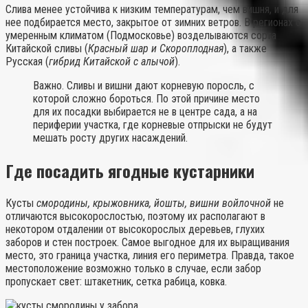
Слива менее устойчива к низким температурам, чем вишня, и для
нее подбирается место, закрытое от зимних ветров. В регионах с
умеренным климатом (Подмосковье) возделываются сорта
Китайской сливы (
Красный шар и Скороплодная
), а также
Русская (
гибрид Китайской с алычой
).
Важно. Сливы и вишни дают корневую поросль, с
которой сложно бороться. По этой причине место
для их посадки выбирается не в центре сада, а на
периферии участка, где корневые отпрыски не будут
мешать росту других насаждений.
Где посадить ягодные кустарники
Кусты
смородины, крыжовника, йошты, вишни войлочной
не
отличаются высокорослостью, поэтому их располагают в
некотором отдалении от высокорослых деревьев, глухих
заборов и стен построек. Самое выгодное для их выращивания
место, это граница участка, линия его периметра. Правда, такое
местоположение возможно только в случае, если забор
пропускает свет: штакетник, сетка рабица, ковка.