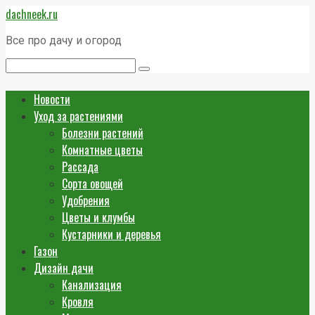
Перейти
dachneek.ru
к
контенту
Все про дачу и огород
Поиск:
Новости
Уход за растениями
Болезни растений
Комнатные цветы
Рассада
Сорта овощей
Удобрения
Цветы и клумбы
Кустарники и деревья
Газон
Дизайн дачи
Канализация
Кровля