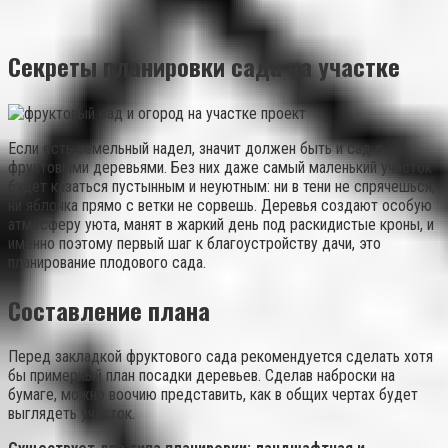
Секреты планировки сада на участке
Если есть земельный надел, значит должен быть и сад с
фруктовыми деревьями. Без них даже самый маленький участок
будет казаться пустынным и неуютным: ни в тени не спрячешься,
ни яблочка прямо с ветки не сорвешь. Деревья создают особую
атмосферу уюта, манят в жаркий день под раскидистые кроны, и
именно поэтому первый шаг к благоустройству дачи, это
планирование плодового сада.
Составление плана
Перед закладкой фруктового сада рекомендуется сделать хотя
бы примерный план посадки деревьев. Сделав наброски на
бумаге, можно воочию представить, как в общих чертах будет
выглядеть участок.