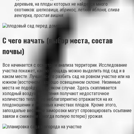
деревьев, на плоды которых не найдется много
охотников:
шелковица, абрикос, летняя яблоня, слива
венгерка, простая вишня
.
С чего начать (выбор места, состав
почвы)
Все начинается с осмотра и анализа территории. Исследование
участка покажет, какую площадь можно выделить под сад и в
каком месте. Лучше всего разбить сад на ровном участке или на
южном (восточном), хорошо освещенном склоне. Низинные
места не подойдут во всяком случае. Здесь скапливается
холодный воздух, и растения получают недостаточное
количество тепла, что неблагоприятно отражается на их
плодоношении и вкусовых качествах плодов. Кроме этого,
запоздалые весенние заморозки могут спровоцировать осыпание
завязи и снижение (иногда полную потерю) урожая.