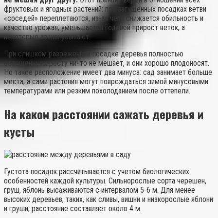
фруктовых и ягодных растений: при загущенных посадках ветви
«соседей» переплетаются, из-за чего снижается обильность и
качество урожая, уменьшается годовой прирост веток, а
некоторые из них усыхают.
При слишком разреженной посадке деревья полностью
освещены, их росту ничто не мешает, и они хорошо плодоносят.
Но такое расположение имеет два минуса: сад занимает больше
места, а сами растения могут повреждаться зимой минусовыми
температурами или резким похолоданием после оттепели.
На каком расстоянии сажать деревья и
кусты
Густота посадок рассчитывается с учетом биологических
особенностей каждой культуры. Сильнорослые сорта черешен,
груш, яблонь высаживаются с интервалом 5-6 м. Для менее
высоких деревьев, таких, как сливы, вишни и низкорослые яблони
и груши, расстояние составляет около 4 м.