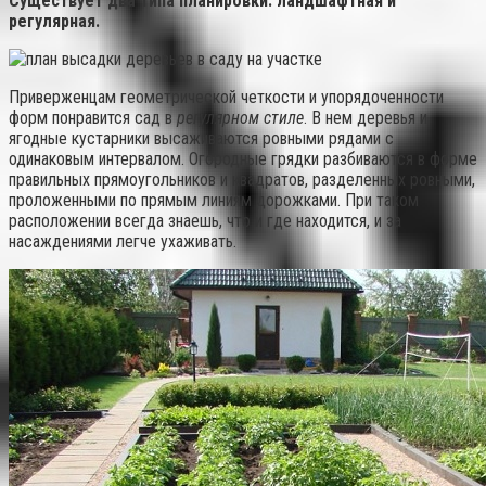
Существует два типа планировки: ландшафтная и
регулярная.
Приверженцам геометрической четкости и упорядоченности
форм понравится сад в
регулярном стиле
. В нем деревья и
ягодные кустарники высаживаются ровными рядами с
одинаковым интервалом. Огородные грядки разбиваются в форме
правильных прямоугольников и квадратов, разделенных ровными,
проложенными по прямым линиям дорожками. При таком
расположении всегда знаешь, что и где находится, и за
насаждениями легче ухаживать.