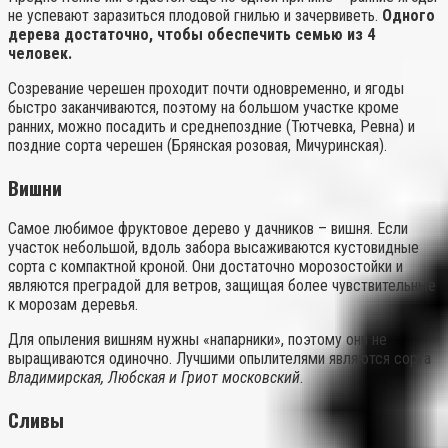
не успевают заразиться плодовой гнилью и зачервиветь.
Одного
дерева достаточно, чтобы обеспечить семью из 4
человек.
Созревание черешен проходит почти одновременно, и ягоды
быстро заканчиваются, поэтому на большом участке кроме
ранних, можно посадить и среднепоздние (Тютчевка, Ревна) и
поздние сорта черешен (Брянская розовая, Мичуринская).
Вишни
Самое любимое фруктовое дерево у дачников – вишня. Если
участок небольшой, вдоль забора высаживаются кустовидные
сорта с компактной кроной. Они достаточно морозостойки и
являются преградой для ветров, защищая более чувствительные
к морозам деревья.
Для опыления вишням нужны «напарники», поэтому они не
выращиваются одиночно. Лучшими опылителями являются сорта
Владимирская, Любская и Гриот московский
.
Сливы