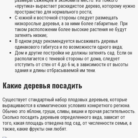
размеры саженцев и экономить место. Из тонкого
«прутика» вырастает раскидистое дерево, которому нужно
пространство для нормального роста;
С южной и восточной стороны следует размещать
низкорослые деревья, а за ними более габаритные. При
таком расположении более высокие растения не будут
затенять низкие;
В одном ряду рекомендуется высаживать деревья
одинакового габитуса и по возможности одного вида;
Дом и другие постройки не должны затенять сад. Если он
располагается с теневой стороны от дома, следует
отступить от стен от 4 до 6 м, в зависимости от высоты
здания и длины отбрасываемой им тени.
Какие деревья посадить
Существует стандартный набор плодовых деревьев, которые
выращиваются в климатических условиях конкретного региона.
Обычно это яблони, груши, сливы, вишни и прочая растительность.
Сколько посадить деревьев определенного вида, зависит от
того, какая площадь отведена под сад, от численности семьи, а
также, какие фрукты они любят.