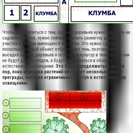
Чтобы определиться с тем, сколько деревьев нужно посадить на
садовом участке, нужно сначала сделать разметку дачного
участка с учетом имеющихся построек. Это нужно сделать,
поскольку каждый объект отбрасывает тень, поэтому при
высадке кустов, деревьев и остальных культур в тени зданий они
не будут давать плодов, а будут вытягиваться в область
естественного освещения.
Это будет продолжаться до тех
пор, пока верхушка растений не станет несколько выше
преграды, которая ограничивает доступ к естественному
освещению.