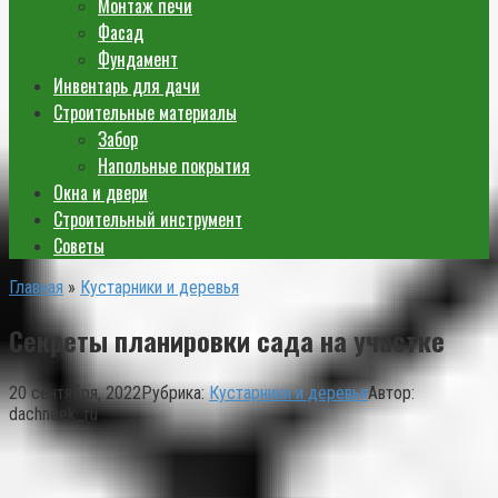
Монтаж печи
Фасад
Фундамент
Инвентарь для дачи
Строительные материалы
Забор
Напольные покрытия
Окна и двери
Строительный инструмент
Советы
Главная
»
Кустарники и деревья
Секреты планировки сада на участке
20 сентября, 2022
Рубрика:
Кустарники и деревья
Автор:
dachneek_ru