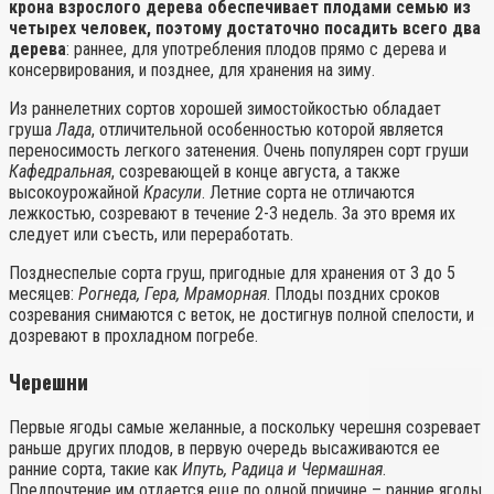
крона взрослого дерева обеспечивает плодами семью из
четырех человек, поэтому достаточно посадить всего два
дерева
: раннее, для употребления плодов прямо с дерева и
консервирования, и позднее, для хранения на зиму.
Из раннелетних сортов хорошей зимостойкостью обладает
груша
Лада
, отличительной особенностью которой является
переносимость легкого затенения. Очень популярен сорт груши
Кафедральная
, созревающей в конце августа, а также
высокоурожайной
Красули
. Летние сорта не отличаются
лежкостью, созревают в течение 2-3 недель. За это время их
следует или съесть, или переработать.
Позднеспелые сорта груш, пригодные для хранения от 3 до 5
месяцев:
Рогнеда, Гера, Мраморная
. Плоды поздних сроков
созревания снимаются с веток, не достигнув полной спелости, и
дозревают в прохладном погребе.
Черешни
Первые ягоды самые желанные, а поскольку черешня созревает
раньше других плодов, в первую очередь высаживаются ее
ранние сорта, такие как
Ипуть, Радица и Чермашная
.
Предпочтение им отдается еще по одной причине – ранние ягоды