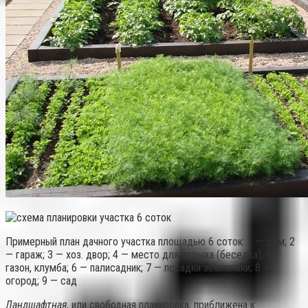
Примерный план дачного участка площадью 6 соток: 1 — дом; 2
— гараж; 3 — хоз. двор; 4 — место для отдыха (беседка); 5 —
газон, клумба; 6 — палисадник; 7 — посадки земляники; 8 —
огород; 9 — сад
Ландшафтная
, или свободная планировка, приближена к