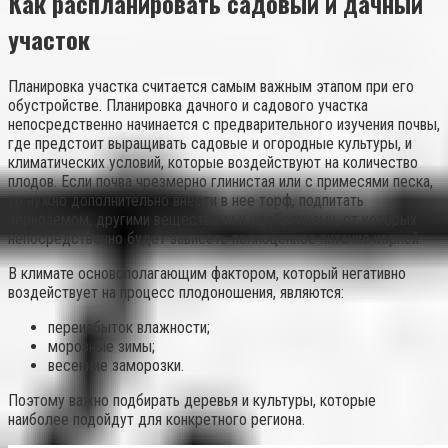
Как распланировать садовый и дачный
участок
Планировка участка считается самым важным этапом при его
обустройстве. Планировка дачного и садового участка
непосредственно начинается с предварительного изучения почвы,
где предстоит выращивать садовые и огородные культуры, и
климатических условий, которые воздействуют на количество
плодов. Если почва чрезмерно глинистая или с примесями песка,
то нужно дополнительно внести в нее торф, подпитать
черноземом, другими веществами и удобрениями, от которых
непосредственно будет зависеть полноценное питание корней.
В климате основополагающим фактором, который негативно
воздействует на процесс плодоношения, являются:
переизбыток влажности;
морозные зимы;
весенние заморозки.
Поэтому важно подбирать деревья и культуры, которые
наиболее подойдут для конкретного региона.