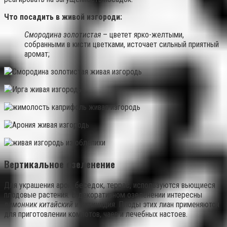
Что посадить в живой изгороди:
Смородина золотистая
– цветет ярко-желтыми,
собранными в кисти цветками, источает сильный приятный
аромат;
Вертикальное озеленение
Для украшения арок, беседок, террас, используются вьющиеся
плодовые растения. В декоративном озеленении интересны
лимонник китайский
и
актинидия
. Плоды этих лиан применяются
для приготовлении компотов, чаев и лечебных настоев.