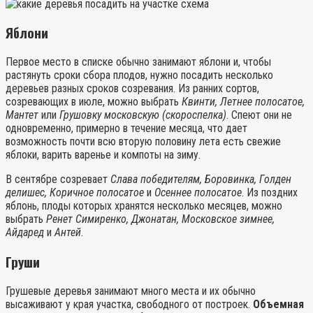
Яблони
Первое место в списке обычно занимают яблони и, чтобы
растянуть сроки сбора плодов, нужно посадить несколько
деревьев разных сроков созревания. Из ранних сортов,
созревающих в июле, можно выбрать
Квинти, Летнее полосатое,
Мантет
или
Грушовку московскую (скороспелка)
. Спеют они не
одновременно, примерно в течение месяца, что дает
возможность почти всю вторую половину лета есть свежие
яблоки, варить варенье и компоты на зиму.
В сентябре созревает
Слава победителям, Боровинка, Голден
делишес, Коричное полосатое
и
Осеннее полосатое
. Из поздних
яблонь, плоды которых хранятся несколько месяцев, можно
выбрать
Ренет Симиренко, Джонатан, Московское зимнее,
Айдаред
и
Антей
.
Груши
Грушевые деревья занимают много места и их обычно
высаживают у края участка, свободного от построек.
Объемная