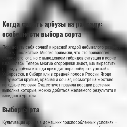
Когда сажать арбузы на рассаду:
особенности выбора сорта
Порадовать себя сочной и красной ягодой небывалого размера –
одно удовольствие. Многие привыкли, что это привилегия
солнечного юга, но с выведением гибридов ситуация в корне
изменилась. Теперь многие огородники знают, как вырастить
рассаду арбуза и когда приходит пора собирать урожай в
Хабаровске, в Сибири или в средней полосе России. Ягода
получается крупная, красная и сочная, несмотря на жесткие
погодные условия. Существует правила посадки растения,
выполнив которые, можно добиться желаемого результата и
завидного урожая.
Выбор сорта
Культивация арбуза в домашних приспособленных условиях –