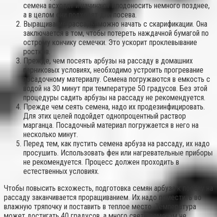
семена всходят и начинают плодоносить немного позднее,
а в целом они подходят для посева.
Выращивание рассады можно начать с скарификации. Она
заключается в том, чтобы потереть наждачной бумагой по
острому кончику семечки. Это ускорит проклевывание
ростков.
Прежде, чем посеять арбузы на рассаду в домашних
парниковых условиях, необходимо устроить прогревание
посадочному материалу. Семена погружаются в емкость с
водой на 30 минут при температуре 50 градусов. Без этой
процедуры садить арбузы на рассаду не рекомендуется.
Прежде чем сеять семена, надо их продезинфицировать.
Для этих целей подойдет однопроцентный раствор
марганца. Посадочный материал погружается в него на
несколько минут.
Перед тем, как пустить семена арбуза на рассаду, их надо
просушить. Использовать фен или нагревательные приборы
не рекомендуется. Процесс должен проходить в
естественных условиях.
Чтобы повысить всхожесть, подготовка семян арбуза к посеву на
рассаду заканчивается проращиванием. Их надо поместить во
влажную тряпочку и поставить в теплое место. Температура
может достигать 40 градусов, а много света семенам не