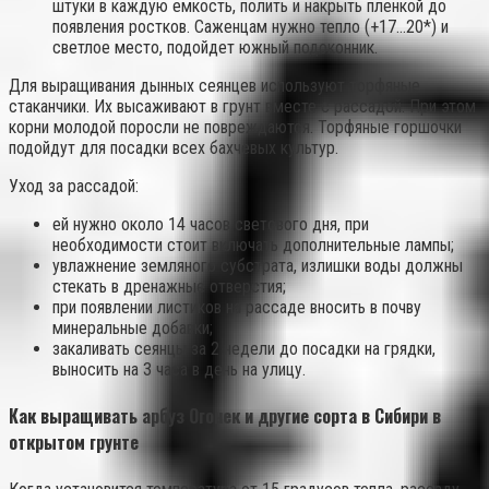
штуки в каждую емкость, полить и накрыть пленкой до
появления ростков. Саженцам нужно тепло (+17…20*) и
светлое место, подойдет южный подоконник.
Для выращивания дынных сеянцев используют торфяные
стаканчики. Их высаживают в грунт вместе с рассадой. При этом
корни молодой поросли не повреждаются. Торфяные горшочки
подойдут для посадки всех бахчевых культур.
Уход за рассадой:
ей нужно около 14 часов светового дня, при
необходимости стоит включать дополнительные лампы;
увлажнение земляного субстрата, излишки воды должны
стекать в дренажные отверстия;
при появлении листиков на рассаде вносить в почву
минеральные добавки;
закаливать сеянцы за 2 недели до посадки на грядки,
выносить на 3 часа в день на улицу.
Как выращивать арбуз Огонек и другие сорта в Сибири в
открытом грунте