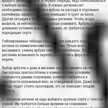
процесс увлекательный. В первую очередь, надо побеспокоиться
о выборе правильного сорта. В южных регионах нет
необходимости сеять дыни и арбузы на рассаду в отдельные
контейнеры заранее. Их сразу помещают в грунт на бахче.
Другая ситуация в более холодных регионах. Чтобы ягода
вызрела, за ней необходимо хорошо ухаживать. Арбузы и дыни в
домашних условиях вырастить можно, но требуется подобрать
подходящие сорта.
Районированные гибриды подходят для каждого отдельного
региона по климатическим показателям. Лучше всего
высаживать семена арбуза сначала в контейнеры. Это даст
растению возможность окрепнуть и получить фору в несколько
недель.
Выбор арбузов и дынь в магазине надо остановить на гибридах.
Они хорошо приспособлены к климатическим условиям,
отличаются ранним созревание, успевают набраться и
приобрести положенный вкус за отведенный срок. Даже если
погода будет стоять прохладная, это не помешает плодам
поспеть.
В северном регионе на надо выбирать крупные сорта с толстой
коркой. Им требуется больше времени на созревание.