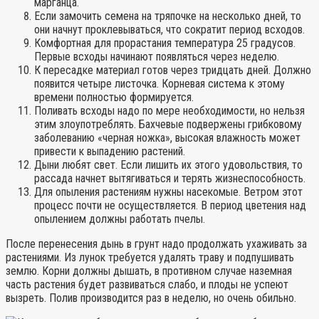
марганца.
Если замочить семена на тряпочке на несколько дней, то
они начнут проклевываться, что сократит период всходов.
Комфортная для прорастания температура 25 градусов.
Первые всходы начинают появляться через неделю.
К пересадке материал готов через тридцать дней. Должно
появится четыре листочка. Корневая система к этому
времени полностью формируется.
Поливать всходы надо по мере необходимости, но нельзя
этим злоупотреблять. Бахчевые подвержены грибковому
заболеванию «черная ножка», высокая влажность может
привести к выпадению растений.
Дыни любят свет. Если лишить их этого удовольствия, то
рассада начнет вытягиваться и терять жизнеспособность.
Для опыления растениям нужны насекомые. Ветром этот
процесс почти не осуществляется. В период цветения над
опылением должны работать пчелы.
После перенесения дынь в грунт надо продолжать ухаживать за
растениями. Из лунок требуется удалять траву и подпушивать
землю. Корни должны дышать, в противном случае наземная
часть растения будет развиваться слабо, и плоды не успеют
вызреть. Полив производится раз в неделю, но очень обильно.