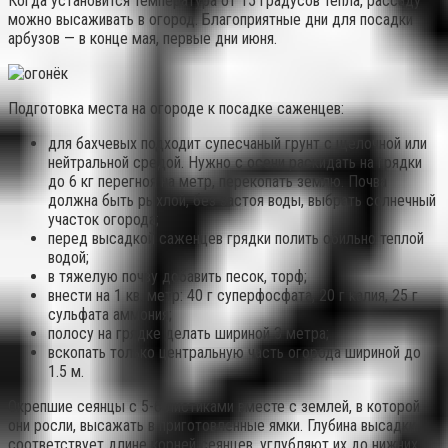
Когда установится температура от 15 градусов тепла, рассаду
можно высаживать в огород. Благоприятные дни для посадки
арбузов — в конце мая, первые дни июня.
Подготовка места на огороде к посадке саженцев:
для бахчевых подходит супесчаный грунт с щелочной или
нейтральной средой. Нужно с осени раскидать на грядки
до 6 кг перегноя на метр, перекопать землю. Почва
должна быть рыхлой, без застоя воды, выбрать солнечный
участок огорода;
перед высадкой саженцев грядки полить обильно теплой
водой;
в тяжелую почву добавить песок, торф;
внести на 1 кв. метр: 40 г суперфосфата, 20 г калия, 25 г
сульфата аммония;
полосу на грядке делать шириной 3 метра;
вскопать только центральную часть огорода шириной до
1.5 м.
Окрепшие сеянцы с 5-6 листиками вместе с землей, в которой
они росли, высажать в приготовленные ямки. Глубина высадки
соответствует длине корней сеянцев, углубляют их до нижних