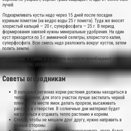
лучей.
Подкармливать кусты надо через 15 дней после посадки
куриным пометом (на ведро воды 25 г помета). Туда же вносят
хлористый кальций — 20 г, суперфосфата — 25 г. В период
формирования завязей нужны минеральные удобрения. На один
куст приходится по 5 г аммиачной селитры, хлористого калия,
суперфосфата. Всю смесь надо разложить вокруг кустов, затем
полить землю.
Интересно!
У семян 3-5 летнего возраста преобладают
женские цветки, урожай гарантирован.
Советы огородникам
В холодных регионах корни растения должны находиться в
теплой земле, для этого участок лучше застилать черной
пленкой. На месте ямок делать прорези, высаживать
рассаду в отверстия. В солнечные дни материал будет
нагреваться и отдавать тепло растению и корням.
Стебли, чтобы не мешали друг другу, нужно направить в
разные стороны.
В период созревания ягоды переворачивать, зреть будут