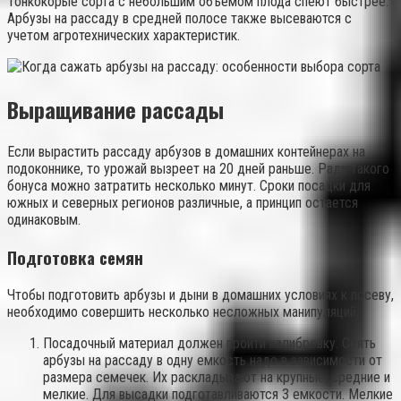
Тонкокорые сорта с небольшим объемом плода спеют быстрее.
Арбузы на рассаду в средней полосе также высеваются с
учетом агротехнических характеристик.
Выращивание рассады
Если вырастить рассаду арбузов в домашних контейнерах на
подоконнике, то урожай вызреет на 20 дней раньше. Ради такого
бонуса можно затратить несколько минут. Сроки посадки для
южных и северных регионов различные, а принцип остается
одинаковым.
Подготовка семян
Чтобы подготовить арбузы и дыни в домашних условиях к посеву,
необходимо совершить несколько несложных манипуляций.
Посадочный материал должен пройти калибровку. Сеять
арбузы на рассаду в одну емкость надо в зависимости от
размера семечек. Их раскладывают на крупные, средние и
мелкие. Для высадки подготавливаются 3 емкости. Мелкие