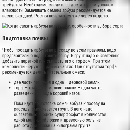
требуется. Необходимо следить за достаточным уровнем
влажности. Замачивать семена арбуза рекомендуется на
несколько дней. Ростки появляются уже через неделю.
Подготовка почвы
Чтобы посадить арбузы на рассаду по всем правилам, надо
предварительно подготовить почву. В грунт надо обязательно
добавить перегной или смешать его с торфом. При этом
компоненты берутся в равных частях. При отсутствии торфа
рекомендуется делать питательные смеси:
две части перегноя и одна – дерновой земли;
торф – три части, мелкие опилки – одна часть,
разведенный в воде коровий навоз.
Пока идет подготовка семян арбуза к посеву на
рассаду, смешивается грунт. В него надо
обязательно вводить суперфосфат в количестве
одной маленькой ложки и древесную золу, из
расчета две ложки на килограмм грунта.