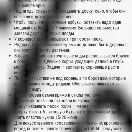
они равномерно.
Под ягоды следует подкладывать доску, сено, чтобы они
не гнили в дождливую погоду.
Чтобы получились крупные арбузы, оставить надо один
мощный стебель с 2-3 завязями. Большее количество
завязей даст некрупные плоды.
У корневой шейки насыпают три горсти песка.
Рядом с бахчевыми культурами не должно быть деревьев,
они могут затенять растения.
В северных районах грунтовые воды располагаются близко
к поверхности. Длинные корни, уходящие далеко в глубь,
могут загнивать. Задача — заставить корневище расти
вширь.
Поливают кустики не под корень, а по бороздам, которые
проделывают между рядами. Обильные поливы нужны
только в жару.
После посева семян прямо в открытую почву лунки
накрыть обрезанной литровой пластиковой бутылкой.
Вокруг насыпать песок, полив — через горлышко бутылки.
Сверху ставят 5 литровую бутылку с обрезанным дном.
Снять пластик нужно 15-20 июня.
Для искусственного «состаривания» семян их прогревают
перед посевом: залить горячей водой (50-60 градусов),