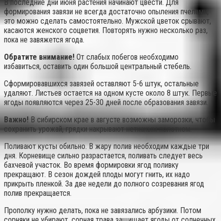
В последние дни июня растения начинают цвести. Для
формирования завязи не всегда достаточно опыления пчелами,
это можно сделать самостоятельно. Мужской цветок срывают,
касаются женского соцветия. Повторять нужно несколько раз,
пока не завяжется ягода.
Обратите внимание!
От слабых побегов необходимо
избавиться, оставить один большой центральный стебель.
Сформировавшихся завязей оставляют 5-6 штук, остальные
удаляют. Листьев остается на одном кусте около 8 штук. Первые
ягоды появляются через 25-30 дней после образования завязи.
Важно!
В сибирском крае в августе возможны заморозки, чтобы
сохранить урожай, грядки накрывают нетканым полотном.
Поливают кусты обильно. В жару полив необходим каждые три
дня. Корневище сильно разрастается, поливать следует весь
бахчевой участок. Во время формировки ягод поливку
прекращают. В сезон дождей плоды могут гнить, их надо
прикрыть пленкой. За две недели до полного созревания ягод
полив прекращается.
Прополку нужно делать, пока не завязались арбузики. Потом
сорняки не убирают, сорная трава защищает ягоды от солнечных