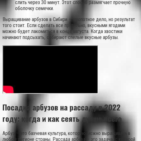
слить через 30 минут. Этот способ размягчает прочную
оболочку семечки.
Выращивание арбузов в Сибири — хлопотное дело, но результат
того стоит. Если сделать все правильно, вкусными ягодами
можно будет лакомиться в конце августа. Когда хвостики
начинают подсыхать, собирают спелые вкусные арбузы.
Посадка арбузов на рассаду в 2022
году: когда и как сеять лучше всего
Арбуз – это бахчевая культура, которую можно выращивать в
любом регионе страны. Рассада арбуза – это задача, с которой