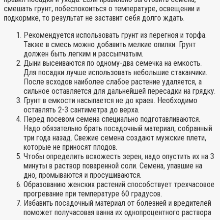
смешать грунт, побеспокоиться о температуре, освещении и
подкормке, то результат не заставит себя долго ждать.
Рекомендуется использовать грунт из перегноя и торфа.
Также в смесь можно добавить мелкие опилки. Грунт
должен быть легким и рассыпчатым.
Дыни высеиваются по одному-два семечка на емкость.
Для посадки лучше использовать небольшие стаканчики.
После всходов наиболее слабое растение удаляется, а
сильное оставляется для дальнейшей пересадки на грядку.
Грунт в емкости насыпается не до краев. Необходимо
оставлять 2-3 сантиметра до верха.
Перед посевом семена специально подготавливаются.
Надо обязательно брать посадочный материал, собранный
три года назад. Свежие семена создают мужские плети,
которые не приносят плодов.
Чтобы определить всхожесть зерен, надо опустить их на 3
минуты в раствор поваренной соли. Семена, упавшие на
дно, промываются и просушиваются.
Образованию женских растений способствует трехчасовое
прогревание при температуре 60 градусов.
Избавить посадочный материал от болезней и вредителей
поможет получасовая ванна их однопроцентного раствора