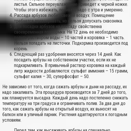
листья. Сильное переувлажнение приведет к черной ножке.
Чтобы этого избежать, поливать надо с утра и умеренно.
Рассада арбузов любит свежий воздух. Помещение
требуется проветривать, но нельзя допускать сквозняка.
Для посадки арбузов на рассаду свойственна
своевременная подкормка. На 12 день ее необходимо
полить раствором воды – 10 частей и коровяка – 1 часть.
Нельзя попадать на листочки. Подкормка производится под
корень.
Следующий раз удобрения вносятся через 14 дней. Как
посадить арбузы на собственном участке, если их не
подкармливать. В привычный раствор коровяка на каждый
литр жидкости добавляются: сульфат аммония – 15 грамм,
сульфат калия – 30, суперфосфат – 50.
Не зависимо от того, когда сажать арбузы и дыни на рассаду, их
надо закаливать. Эта процедура производится за 7 дней до того,
как планируется высадка. Каждый день надо постепенно снижать
температуру на три градуса и ограничивать полив. За два дня до
того, как сажать арбузы на открытый воздух, их выносят на
балкон или в уличный парник. Растения адаптируются к погодным
условиям.
Перед тем, как высаживать арбузы на специально