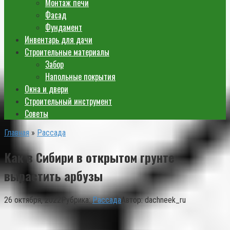
Монтаж печи
Фасад
Фундамент
Инвентарь для дачи
Строительные материалы
Забор
Напольные покрытия
Окна и двери
Строительный инструмент
Советы
Главная
»
Рассада
Как в Сибири в открытом грунте
вырастить арбузы
26 октября, 2022
Рубрика:
Рассада
Автор:
dachneek_ru