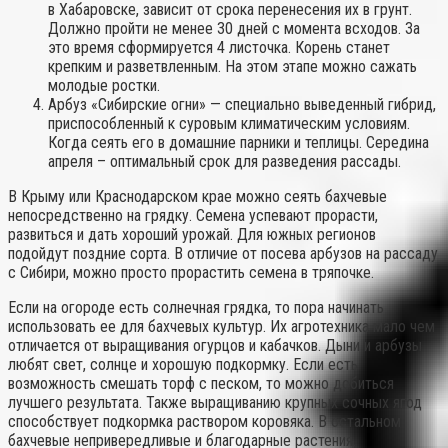
в Хабаровске, зависит от срока перенесения их в грунт.
Должно пройти не менее 30 дней с момента всходов. За
это время сформируется 4 листочка. Корень станет
крепким и разветвленным. На этом этапе можно сажать
молодые ростки.
Арбуз «Сибирские огни» — специально выведенный гибрид,
приспособленный к суровым климатическим условиям.
Когда сеять его в домашние парники и теплицы. Середина
апреля – оптимальный срок для разведения рассады.
В Крыму или Краснодарском крае можно сеять бахчевые
непосредственно на грядку. Семена успевают прорасти,
развиться и дать хороший урожай. Для южных регионов
подойдут поздние сорта. В отличие от посева арбузов на рассаду
с Сибири, можно просто прорастить семена в тряпочке.
Если на огороде есть солнечная грядка, то пора начинать
использовать ее для бахчевых культур. Их агротехника мало чем
отличается от выращивания огурцов и кабачков. Дыни и арбузы
любят свет, солнце и хорошую подкормку. Если есть
возможность смешать торф с песком, то можно добиться
лучшего результата. Также выращиванию крупных сочных ягод
способствует подкормка раствором коровяка. В остальном
бахчевые непривередливые и благодарные растения.