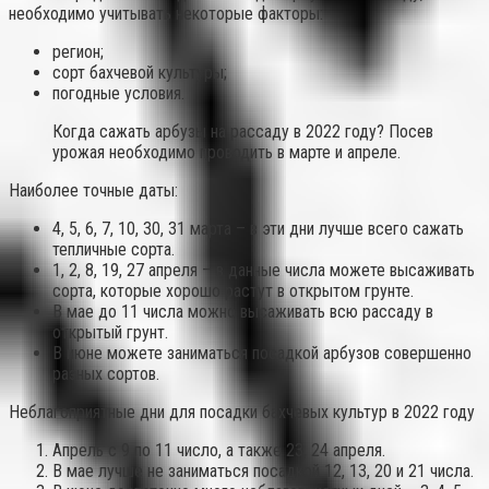
необходимо учитывать некоторые факторы:
регион;
сорт бахчевой культуры;
погодные условия.
Когда сажать арбузы на рассаду в 2022 году? Посев
урожая необходимо проводить в марте и апреле.
Наиболее точные даты:
4, 5, 6, 7, 10, 30, 31 марта – в эти дни лучше всего сажать
тепличные сорта.
1, 2, 8, 19, 27 апреля – в данные числа можете высаживать
сорта, которые хорошо растут в открытом грунте.
В мае до 11 числа можно высаживать всю рассаду в
открытый грунт.
В июне можете заниматься посадкой арбузов совершенно
разных сортов.
Неблагоприятные дни для посадки бахчевых культур в 2022 году
Апрель с 9 по 11 число, а также 23, 24 апреля.
В мае лучше не заниматься посадкой 12, 13, 20 и 21 числа.