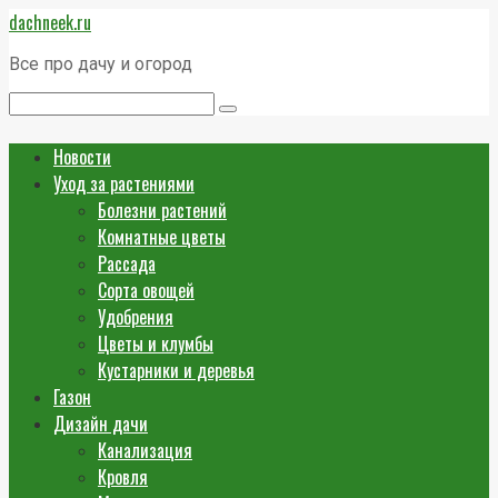
Перейти
dachneek.ru
к
контенту
Все про дачу и огород
Поиск:
Новости
Уход за растениями
Болезни растений
Комнатные цветы
Рассада
Сорта овощей
Удобрения
Цветы и клумбы
Кустарники и деревья
Газон
Дизайн дачи
Канализация
Кровля