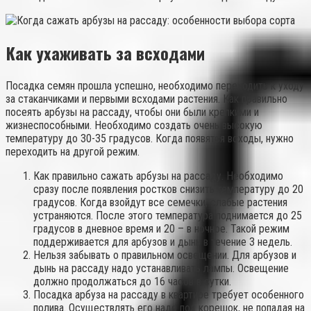
Как ухаживать за всходами
Посадка семян прошла успешно, необходимо переходить к уходу
за стаканчиками и первыми всходами растения. Как правильно
посеять арбузы на рассаду, чтобы они были крепкими и
жизнеспособными. Необходимо создать очень высокую
температуру до 30-35 градусов. Когда появятся всходы, нужно
переходить на другой режим.
Как правильно сажать арбузы на рассаду. Необходимо
сразу после появления ростков снизить температуру до 20
градусов. Когда взойдут все семечки, слабые растения
устраняются. После этого температура поднимается до 25
градусов в дневное время и 20 – в ночное. Такой режим
поддерживается для арбузов и дынь в течение 3 недель.
Нельзя забывать о правильном освещении. Для арбузов и
дынь на рассаду надо устанавливать лампы. Освещение
должно продолжаться до 16 часов в сутки.
Посадка арбуза на рассаду в квартире требует особенного
полива. Осуществлять его надо под корешок, не попадая на