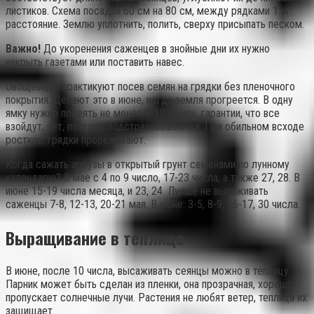
листиков. Схема посадки 60 см на 80 см, между рядками 1 м
расстояние. Землю уплотнить, полить, сверху присыпать песком.
Важно!
До укоренения саженцев в знойные дни их нужно
накрыть газетами или поставить навес.
Овощеводы практикуют посев семян на грядки без пленочного
покрытия. Делают это в июне, когда земля прогреется. В одну
ямку нужно посеять не менее 8-10 семян, гарантии, что все
взойдут, нет, поэтому подстраховываются. При обильном всходе
ростков, грядки прореживают.
Когда сажать арбузы в открытый грунт семенами по лунному
календарю? В мае с 4 по 9 число, 17-23 числа, а также 27, 28. В
июне 15-19 числа месяца, и 23, 24. Лучше не высаживать
саженцы 7-8, 12-13, 20-21 мая. В июне: 3-5, 8-9, 16-17, 30 числа.
Выращивание в теплице
В июне, после 10 числа, высаживать сеянцы можно в теплицу.
Парник может быть сделан из пленки, она прозрачная, хорошо
пропускает солнечные лучи. Растения не любят ветер, теплица их
защищает.