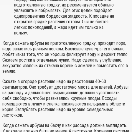
подготовленную грядку, их рекомендуется обильно
увлажнить и побрызгать. Для этих целей подойдет
однопроцентная бордоская жидкость. К посадке на
открытой грядке растения готовы. Они не боятся
легких похолоданий, а жара идет им только на
пользу.
Когда сажать арбузы на приготовленную грядку, приходит пора,
надо запастись речным песком. Бахчевые культуры его сильно
любят из-за того, что он хорошо фильтрует воду и держит тепло.
Сажаем ростки в отдельные лунки. Надо сделать углубление,
аккуратно извлечь из стакана корень с землей и поместить его в
землю.
Сажать в огороде растение надо на расстоянии 40-60
сантиметров. Оно требует достаточно места для плетей. Арбузы
на рассаду и дальнейшее выращивание должны чувствовать
себя свободно, чтобы развивались крупные плоды. Всходы
помещаются в лунку и слегка приживаются пальцами в области
корня. Заглублять растение надо на уровне семядольных
листочков.
Когда сажать арбузы на бахчу и как рассада должна выглядеть.
У всходов должно быть не менее 4 листочков. Корневая система