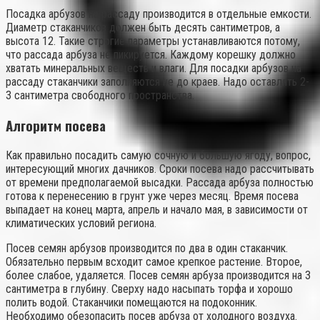
Посадка арбузов на рассаду производится в отдельные емкости.
Диаметр стаканчиков должен быть десять сантиметров, а
высота 12. Такие строгие параметры устанавливаются потому,
что рассада арбуза не пикируется. Каждому корешку должно
хватать минеральных веществ и влаги. Для посадки арбузов на
рассаду стаканчики заполняются не до краев. Надо оставлять 2-
3 сантиметра свободного пространства.
Алгоритм посева
Как правильно посадить самую сочную и большую ягоду, вопрос,
интересующий многих дачников. Сроки посева надо рассчитывать
от времени предполагаемой высадки. Рассада арбуза полностью
готова к перенесению в грунт уже через месяц. Время посева
выпадает на конец марта, апрель и начало мая, в зависимости от
климатических условий региона.
Посев семян арбузов производится по два в один стаканчик.
Обязательно первым всходит самое крепкое растение. Второе,
более слабое, удаляется. Посев семян арбуза производится на 3
сантиметра в глубину. Сверху надо насыпать торфа и хорошо
полить водой. Стаканчики помещаются на подоконник.
Необходимо обезопасить посев арбуза от холодного воздуха.