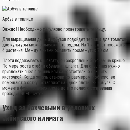
Арбуз в теплице
Важно!
Необходимо регулярно проветривать теплицу.
Для выращивания дынь и арбузов подойдет теплица для томатов,
две культуры можно высаживать рядом. На 1 квадрат посажать
4 растения. Между ямками оставить промежуток 70 см.
Плети подвязывать к шпагату, он закреплен к брускам на крыше.
По мере роста стебли обвивают шпагат. Для опыления нужно
привлекать пчел в парник или самостоятельно опылить
кисточкой. Когда завязь становится размером с яблоко, ее
помещают в сетку, оставляют на одной плети 2-3 арбуза. С
момента формирования плода до его полного созревания
проходит 40-45 суток.
Уход за бахчевыми в условиях
сибирского климата