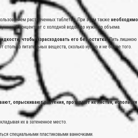
пользованием растолченных таблеток. При этом также
необходимо 
лученный концентрат с холодной водой до нужного объема.
дкости, чтобы израсходовать его без остатка.
Лить лишнюю ж
ют столько питательных веществ, сколько нужно и не более того.
вают, опрыскивают растения, протирают их листья, используя
кладывая их в затененное место.
ться специальными пластиковыми ванночками.