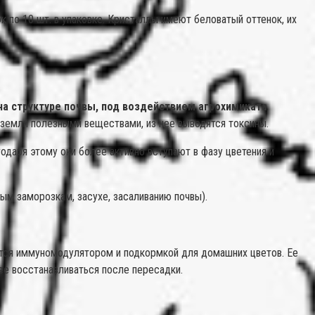
к по 10 шт. в упаковке. Кристаллы имеют беловатый оттенок, их
на структуре почвы, под воздействием агрохимиката
земли полезными веществами, из нее выводятся токсины.
одаря этому они более активно вступают в фазу цветения и
ым заморозкам, засухе, засаливанию почвы).
яется иммуномодулятором и подкормкой для домашних цветов. Ее
ее восстанавливаться после пересадки.