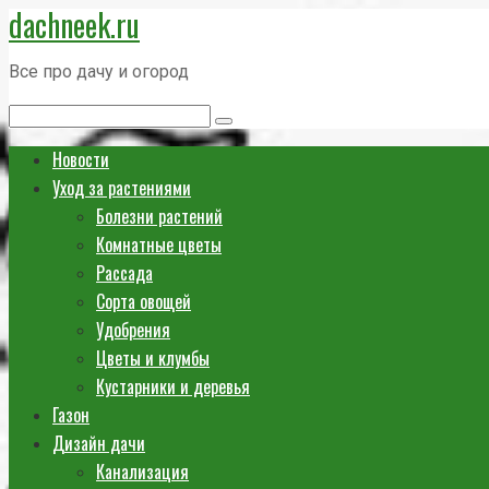
dachneek.ru
Перейти
к
Все про дачу и огород
контенту
Поиск:
Новости
Уход за растениями
Болезни растений
Комнатные цветы
Рассада
Сорта овощей
Удобрения
Цветы и клумбы
Кустарники и деревья
Газон
Дизайн дачи
Канализация