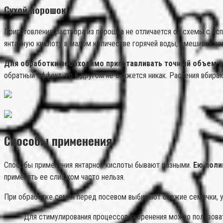
Сухой порошок
Приготовление раствора из порошка не отличается от схемы с ис
янтарную кислоту в малом количестве горячей воды, смешивая по
Для обработки необходимо приготавливать точный объем жи
обратный эффект, то в другом не скажется никак. Растения вбира
Способы применения
Способы применения янтарной кислоты бывают разными.
Ею поли
применять ее слишком часто нельзя.
При обработке семян перед посевом выбирают свежие семечки, у
Для стимулирования процессов укоренения можно пользова