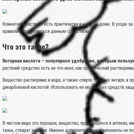
Комнатные растения есть практически в каждом доме. В уходе за 
правильно пользоваться данным средством.
Что это такое?
Янтарная кислота – популярное удобрение, которым польз
растений средство есть не что иное, как органический растворим
Вещество растворимо в воде, а также спирте. Помимо янтаря, в п
дикарбоновой кислотой. Использовать ее можно без средств защ
В чистом виде это порошок, вещество, продающееся в аптеках, им
тальк, стеарат кальция. Именно дополнительные компоненты не п