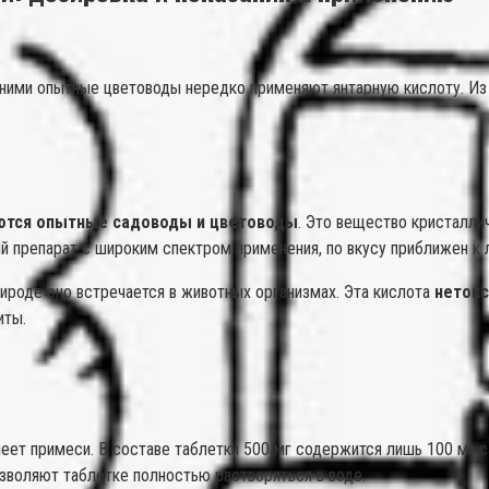
ними опытные цветоводы нередко применяют янтарную кислоту. Из ма
уются опытные садоводы и цветоводы
. Это вещество кристалли
ый препарат с широким спектром применения, по вкусу приближен к 
рироде оно встречается в животных организмах. Эта кислота
нетокс
иты.
еет примеси. В составе таблетки 500 мг содержится лишь 100 мг с
озволяют таблетке полностью растворяться в воде.