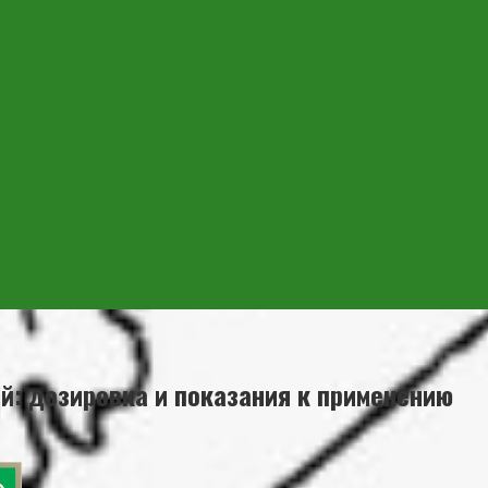
й: дозировка и показания к применению