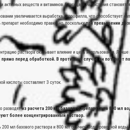
и активных веществ и витаминов. Благодаря ей растения становятс
овании увеличивается выработка хлорофилла, что способствует нап
ь препарат необходимо правильно, поскольку
при превышении доз
нтрацию раствора оказывает влияние и цель использования. Лучше 
 прямо перед обработкой. В противном случае он потеряет п
ой кислоты составляет 3 суток.
го разводят
из расчета 200 мл базового препарата на 800 мл во
зуют более концентрированный раствор.
 200 мл базового раствора и 800 мл обычной водопроводной воды.