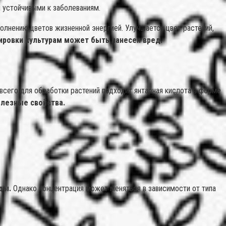
я устойчивыми к заболеваниям.
олнению цветов жизненной энергией. Улучшается цвет растений,
ировки культурам может быть нанесен вред.
всего для обработки растений подходит янтарная кислота в форме
олезные свойства.
ды.
Однако концентрация может меняться в зависимости от типа