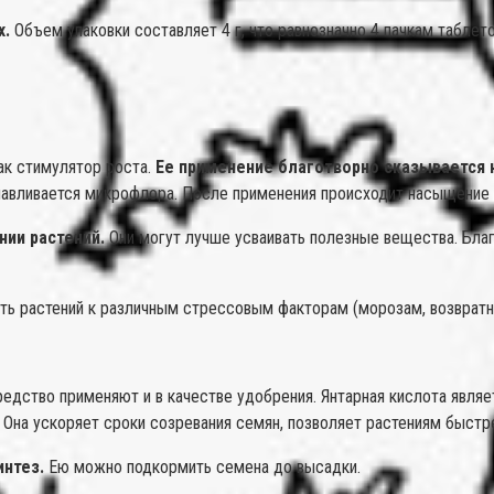
х.
Объем упаковки составляет 4 г, что равнозначно 4 пачкам таблето
ак стимулятор роста.
Ее применение благотворно сказывается 
навливается микрофлора. После применения происходит насыщение 
нии растений.
Они могут лучше усваивать полезные вещества. Благ
сть растений к различным стрессовым факторам (морозам, возвратн
редство применяют и в качестве удобрения. Янтарная кислота явл
 Она ускоряет сроки созревания семян, позволяет растениям быстр
нтез.
Ею можно подкормить семена до высадки.