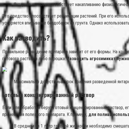
Янтарная кислота способствует накапливанию физиологическ
Это средство способствует реанимации растений. При его использ
ускоряется впитывание биодобавок из грунта. Однако использоват
Как разводить?
Правильное разведение препарата зависит от его формы. На конце
готового раствора либо порошка.
Разводить агрохимикат нужно
Максимально допустимый срок хранения разведенной янтарн
Готовый концентрированный раствор
Если для обработки берут готовый концентрированный раствор, е
применения полезного препарата. К примеру,
для полива исполь
В среднем на 1 литр готовой жидкости необходимо смешать