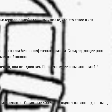
териала данной статьи вы узнаете, что это такое и как
ческого типа без специфического запаха. Стимулирующее рост
лимонной кислоте.
ичная, она неядовитая.
По-научному ее называют этан 1,2-
амой кислоты. Остальные 400 мг приходятся на глюкозу, крахмал,