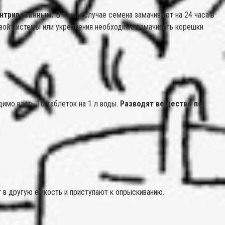
ентрированным.
В таком случае семена замачивают на 24 часа в
невой системы или укрепления необходимо замачивать корешки
имо взять 10 таблеток на 1 л воды.
Разводят вещество по
 в другую емкость и приступают к опрыскиванию.