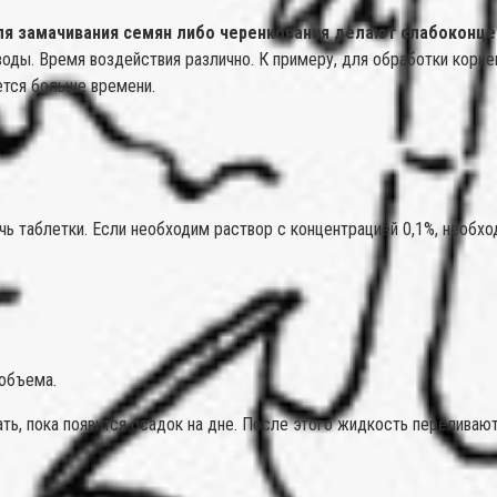
ля замачивания семян либо черенкования делают слабоконц
 воды. Время воздействия различно. К примеру, для обработки кор
уется больше времени.
 таблетки. Если необходим раствор с концентрацией 0,1%, необход
объема.
, пока появится осадок на дне. После этого жидкость переливают