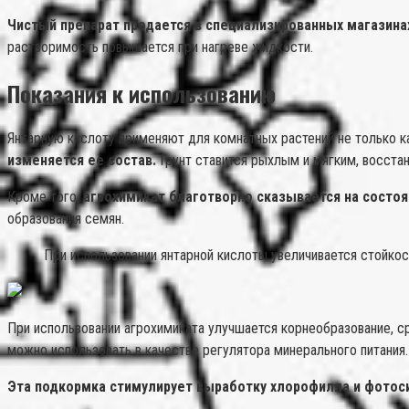
Чистый препарат продается в специализированных магазина
растворимость повышается при нагреве жидкости.
Показания к использованию
Янтарную кислоту применяют для комнатных растений не только к
изменяется ее состав.
Грунт ставится рыхлым и мягким, восста
Кроме того,
агрохимикат благотворно сказывается на состоя
образования семян.
При использовании янтарной кислоты увеличивается стойко
При использовании агрохимиката улучшается корнеобразование, с
можно использовать в качестве регулятора минерального питания.
Эта подкормка стимулирует выработку хлорофилла и фотоси