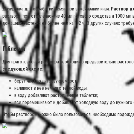
Дозировка для обработки семян при замачивании иная.
Раствор д
растворе, приготовленном из 40 мл готового средства и 1000 мл
домашних растений не более чем на 1-2 ч. В других случаях треб
Таблетки
Для приготовления раствора необходимо предварительно растолочь
следующей схеме:
берут чистую литровую емкость;
наливают в нее немного теплой воды;
в воду добавляют растолченные таблетки;
все перемешивают и добавляют холодную воду до нужного 
Чтобы раствором можно было пользоваться, необходимо подождать