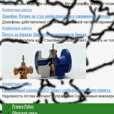
Онлайн‑школы сыра для начинающих Мечта сварить первую головк
Комнатные цветы
Домофон: Почему он стал необходимостью в современных городах.
Домофоны действительно стали неотъемлемой частью современных
Комнатные цветы
Печать на бокалах: Ваш путь к узнаваемости бренда.
Бокал как носитель идеи Стеклянный бокал может работать не тол
Комнатные цветы
Регулирующий клапан RV102: Гарант стабильности вашего проекта.
Надежность потока и точность управления Современные инженерн
Privacy Policy
Обратная связь