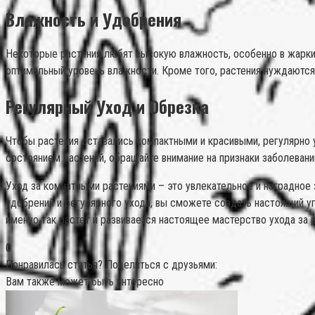
Влажность и Удобрения
Некоторые растения любят высокую влажность, особенно в жаркие
оптимальный уровень влажности. Кроме того, растения нуждаются
Регулярный Уход и Обрезка
Чтобы растения оставались компактными и красивыми, регулярно 
состоянием растений, обращайте внимание на признаки заболевани
Уход за комнатными растениями – это увлекательное и наградное 
удобрений и регулярного ухода, вы сможете создать настоящий уг
именно так растет и развивается настоящее мастерство ухода за 
0
Понравилась статья? Поделиться с друзьями:
Вам также может быть интересно