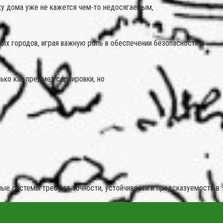
у дома уже не кажется чем‑то недосягаемым,
 городов, играя важную роль в обеспечении безопасности и
ько как предмет сервировки, но
ые системы требуют точности, устойчивости и предсказуемости в