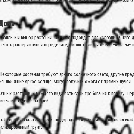
 за комнатными растениями – это настоящее умение, которое можно
 Дома
равильный выбор растений, которые подойдут для условий вашего 
е его характеристики и определите, сможете ли вы обеспечить ему 
Некоторые растения требуют яркого солнечного света, другие предп
ия, любящие яркое солнце, могут получить ожоги от прямых лучей.
ных растений. У каждого вида есть свои требования к поливу. Пер
ивести к гниению корней.
ь ей хорошую вентиляцию и плодородие. Периодически пересаживай
ализированный грунт.