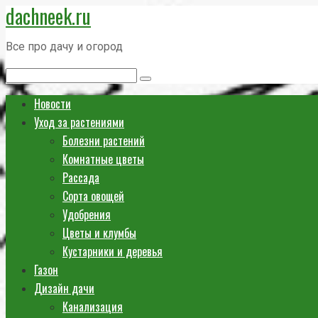
dachneek.ru
Перейти
к
Все про дачу и огород
контенту
Поиск:
Новости
Уход за растениями
Болезни растений
Комнатные цветы
Рассада
Сорта овощей
Удобрения
Цветы и клумбы
Кустарники и деревья
Газон
Дизайн дачи
Канализация