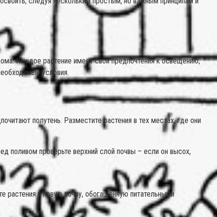
 освоить, следуя нескольким простым, но важным принципам и
дома. Каждое растение имеет свои предпочтения к освещению,
необходимые условия.
очитают полутень. Разместите растения в тех местах, где они
ед поливом проверьте верхний слой почвы – если он высох,
те растения в новую почву, обогащенную питательными