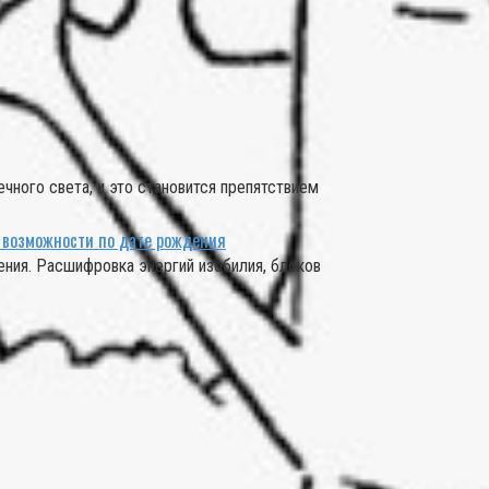
чного света, и это становится препятствием
е возможности по дате рождения
ния. Расшифровка энергий изобилия, блоков