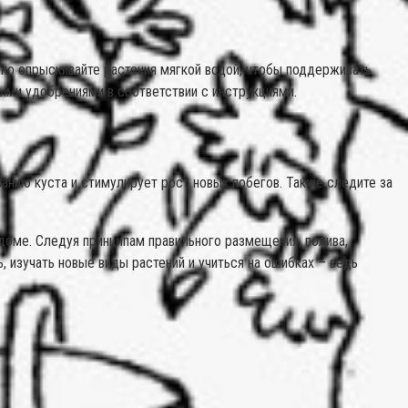
но опрыскивайте растения мягкой водой, чтобы поддерживать
ыми удобрениями в соответствии с инструкциями.
анию куста и стимулирует рост новых побегов. Также следите за
доме. Следуя принципам правильного размещения, полива,
 изучать новые виды растений и учиться на ошибках – ведь