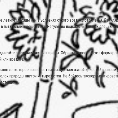
 летние месяцы или в условиях сухого воздуха отопления. Регуляр
 в питательных веществах. Регулярно подкармливайте их специальн
удаляйте завявшие листья и цветы. Обрезка способствует формиров
й или вредителей.
занятие, которое позволяет наслаждаться живой красотой в своем 
олок природы внутри четырех стен. Не бойтесь экспериментировать,
растениями.