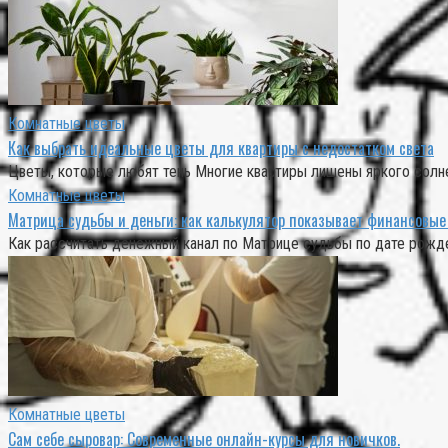
Комнатные цветы
Как выбрать идеальные цветы для квартиры с недостатком света
Цветы, которые любят тень Многие квартиры лишены яркого солне
Комнатные цветы
Матрица судьбы и деньги: как калькулятор показывает финансовы
Как рассчитать денежный канал по Матрице судьбы по дате рожде
Комнатные цветы
Сам себе сыровар: Современные онлайн-курсы для новичков.