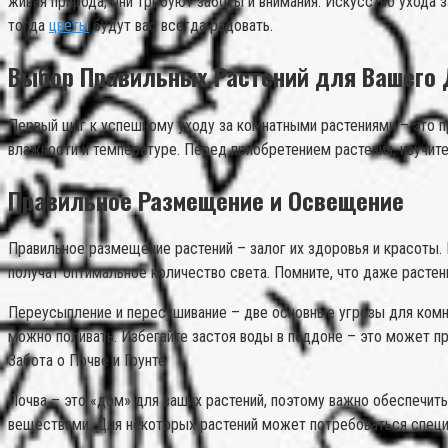
живая природа, они требуют заботы и внимания. Искусство ухода
тогда
цветы
будут вас всегда радовать.
Выбор Правильных Растений для Вашего
Первый шаг к успешному уходу за комнатными растениями – это п
влажности и температуре. Перед приобретением растения, изучит
Правильное Размещение и Освещение
Правильное размещение растений – залог их здоровья и красоты. 
получат оптимальное количество света. Помните, что даже растен
Переусыпление и пересушивание – две основные угрозы для комнат
можно поливать. Избегайте застоя воды в поддоне – это может пр
Забота о Почве и Грунте
Почва – это «дом» для ваших растений, поэтому важно обеспечит
веществами. Для некоторых растений может потребоваться специ