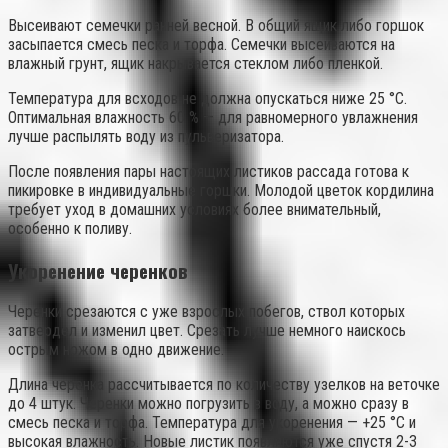
Высеивают семечки ранней весной. В общий ящик либо горшок
засыпается смесь песка и торфа. Семечки высеиваются на
влажный грунт, ящик накрывается стеклом либо пленкой.
Температура для всходов не должна опускаться ниже 25 °С.
Оптимальная влажность 60 % — для равномерного увлажнения
лучше распылять воду из пульверизатора.
После появления пары настоящих листиков рассада готова к
пикировке в индивидуальные горшки. Молодой цветок кордилина
требует уход в домашних условиях более внимательный,
особенно к поливу.
Укоренение черенков
Черенки срезаются с уже взрослых побегов, ствол которых
затвердел и изменил цвет. Срезать лучше немного наискось
острым ножом в одно движение.
Длина черенка рассчитывается по количеству узелков на веточке
до 4 штук. Черенки можно погрузить в воду, а можно сразу в
смесь песка и торфа. Температура для укоренения — +25 °С и
высокая влажность. Новые листик появляются уже спустя 2-3