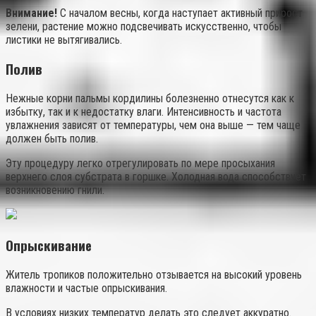
Внимание!
С началом весны, когда наступает активный прирост
зелени, растение можно подсвечивать искусственно, чтобы
листики не вытягивались.
Полив
Нежные корни пальмы кордилины болезненно отнесутся как к
избытку, так и к недостатку влаги. Интенсивность и частота
увлажнения зависят от температуры, чем она выше — тем чаще
должен быть полив.
Эту процедуру легко отрегулировать по мере просыхания
верхнего слоя субстрата в горшке. Холодная вода способствует
возникновению гнили.
Опрыскивание
Житель тропиков положительно отзывается на высокий уровень
влажности и частые опрыскивания.
В условиях низких температур делать это следует аккуратно.