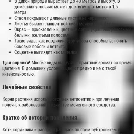
В дикой природе вырастает до 40 метров в высоту. В
домашних условиях может достигнуть отметки в 1,5
метра.
Ствол покрывают длинные листья на черешках.
Листья бывают ланцентной либо мечевидной формы.
Окрас — ярко-зеленый, цветные сорта украшены розовыми,
белыми, желтыми полосами.
Такие виды, как кордилина фрутикоза способны выгонять
боковые побеги и ветвится.
Соцветие выглядит как метелка.
Для справки!
Многие виды выделяют приятный аромат во время
цветения. В домашних условиях цветет редко и не с такой
интенсивностью.
Лечебные свойства
Корни растения используются как антисептик и при лечении
почечных заболеваний, в качестве мочегонного средства.
Кратко об истории появления
Хоть кордилина и распространилась по всем субтропикам и