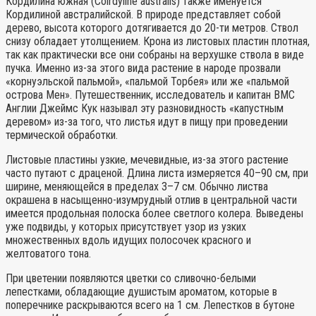
Кордилина южная (Colrdyline australis) также именуется
Кордилиной австралийской. В природе представляет собой
дерево, высота которого дотягивается до 20-ти метров. Ствол
снизу обладает утолщением. Крона из листовых пластин плотная,
так как практически все они собраны на верхушке ствола в виде
пучка. Именно из-за этого вида растение в народе прозвали
«корнуэльской пальмой», «пальмой Торбея» или же «пальмой
острова Мен». Путешественник, исследователь и капитан ВМС
Англии Джеймс Кук называл эту разновидность «капустным
деревом» из-за того, что листья идут в пищу при проведении
термической обработки.
Листовые пластины узкие, мечевидные, из-за этого растение
часто путают с драценой. Длина листа измеряется 40–90 см, при
ширине, меняющейся в пределах 3–7 см. Обычно листва
окрашена в насыщенно-изумрудный отлив в центральной части
имеется продольная полоска более светлого колера. Выведены
уже подвиды, у которых присутствует узор из узких
множественных вдоль идущих полосочек красного и
желтоватого тона.
При цветении появляются цветки со сливочно-белыми
лепестками, обладающие душистым ароматом, которые в
поперечнике раскрываются всего на 1 см. Лепестков в бутоне