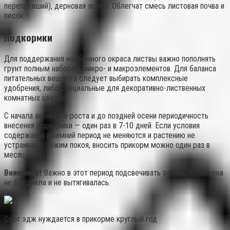
перепревший), дерновая земля. Облегчат смесь листовая почва и
песок.
Подкормки
Для поддержания необычного окраса листвы важно пополнять
грунт полным набором микро- и макроэлементов. Для баланса
питательных веществ следует выбирать комплексные
удобрения, либо специальные для декоративно-лиственных
комнатных цветов.
С начала активного роста и до поздней осени периодичность
внесения подкормки — один раз в 7-10 дней. Если условия
содержания в зимний период не меняются и растению не
устраивают режим покоя, вносить прикорм можно один раз в
месяц.
Внимание!
Важно в этот период подсвечивать зелень, чтобы она
не бледнела и не вытягивалась.
Сорт эдж нуждается в прикорме круглый год