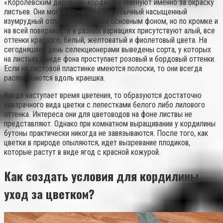
«Королевским деревом» кордилину именуют именно за окраску
листьев. Они могут принимать как обычный насыщенный
изумрудный отлив, являющимся основным фоном, но по кромке и
на всей поверхности в разных вариациях присутствуют алый, все
оттенки красного, белый, желтоватый и фиолетовый цвета. На
сегодняшний день селекционерами выведены сорта, у которых
на листьях в виде фона проступает розовый и бордовый оттенки.
Если на листовой пластинке имеются полоски, то они всегда
располагаются вдоль краешка.
Когда наступает время цветения, то образуются достаточно
невзрачного вида цветки с лепестками белого либо лилового
оттенка. Интереса они для цветоводов на фоне листвы не
представляют. Однако при комнатном выращивании у кордилины
бутоны практически никогда не завязываются. После того, как
цветки в природе опыляются, идет вызревание плодиков,
которые растут в виде ягод с красной кожурой.
Как создать условия для кордилины,
уход за цветком?