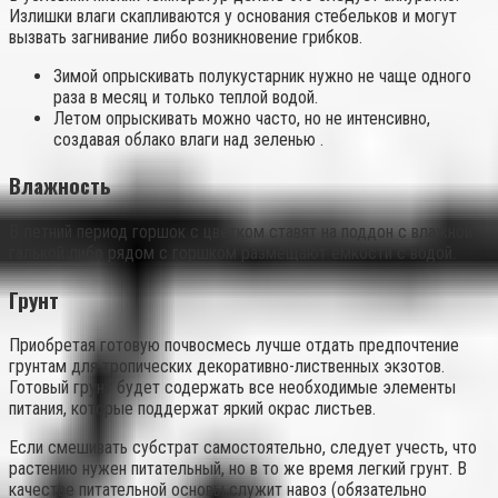
Излишки влаги скапливаются у основания стебельков и могут
вызвать загнивание либо возникновение грибков.
Зимой опрыскивать полукустарник нужно не чаще одного
раза в месяц и только теплой водой.
Летом опрыскивать можно часто, но не интенсивно,
создавая облако влаги над зеленью .
Влажность
В летний период горшок с цветком ставят на поддон с влажной
галькой либо рядом с горшком размещают емкости с водой.
Грунт
Приобретая готовую почвосмесь лучше отдать предпочтение
грунтам для тропических декоративно-лиственных экзотов.
Готовый грунт будет содержать все необходимые элементы
питания, которые поддержат яркий окрас листьев.
Если смешивать субстрат самостоятельно, следует учесть, что
растению нужен питательный, но в то же время легкий грунт. В
качестве питательной основы служит навоз (обязательно