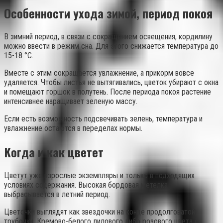
Особенности ухода зимой, период покоя
В зимний период, в связи с сокращением освещения, кордилину
можно ввести в режим сна. Для этого снижается температура до
15-18 °С.
Вместе с этим сокращается увлажнение, а прикорм вовсе
удаляется. Чтобы листья не вытягивались, цветок убирают с окна
и помещают горшок в полутень. После периода покоя растение
интенсивнее наращивает зеленую массу.
Если есть возможность подсвечивать зелень, температура и
увлажнение остаются в переделах нормы.
Когда и как цветет
Цветут уже взрослые экземпляры и только в подходящих
условиях содержания. Высокая бордовая метелка
выбрасывается в летний период.
Цветочки выглядят как звездочки на конце продолговатой
трубочки. Кремово-белого лилового либо розового цвета с