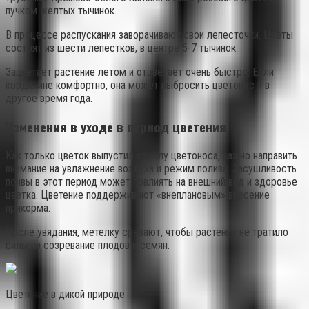
пучком желтых тычинок.
В процессе распускания заворачивают свои лепесточки. Цветы
состоят из шести лепестков, в центре 5-7 тычинок.
Зацветает растение летом и отцветает очень быстро. Если
кордилине комфортно, она может выбросить цветонос и в
другое время года.
Изменения в уходе в период цветения
Как только цветок выпустил стрелу цветоноса, важно направить
внимание на увлажнение воздуха и режим полива. Засушливость
почвы в этот период может повлиять на внешний вид и здоровье
цветка. Цветение поддерживают «внеплановым» внесение
прикорма.
После увядания, метелку срезают, чтобы растение не тратило
силы на созревание плодов и семян.
Цветение в дикой природе