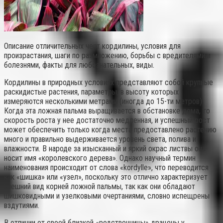
Описание отличительных черт кордилины, условия для
произрастания, шаги по размножению, борьбы с вредителями и
болезнями, факты для любознательных, виды.
Кордилины в природных условиях представляют собой крупные
раскидистые растения, параметры, в высоту которых
измеряются несколькими метрами (иногда до 15-ти метров).
Когда эта ложная пальма выращивается в обстановке дома, то
скорость роста у нее достаточно медленная, и успешный рост
может обеспечить только когда места предоставлено растению
много и правильно выдерживается уровень света, полива и
влажности. В народе за изысканный и яркий окрас листвы она
носит имя «королевского дерева». Однако научный термин
наименования происходит от слова «kordylle», что переводится
как «шишка» или «узел», поскольку это отлично характеризует
внешний вид корней ложной пальмы, так как они обладают
шишковидными и узелковыми очертаниями, словно испещрены
вздутиями.
В отличии от своей близкой «родственницы» драцены у