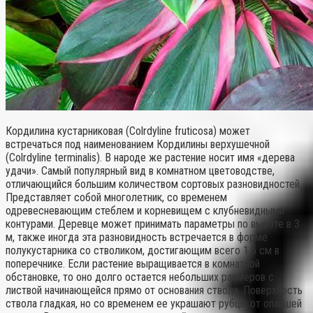
Кордилина кустарниковая (Colrdyline fruticosa) может
встречаться под наименованием Кордилины верхушечной
(Colrdyline terminalis). В народе же растение носит имя «дерева
удачи». Самый популярный вид в комнатном цветоводстве,
отличающийся большим количеством сортовых разновидностей.
Представляет собой многолетник, со временем
одревесневающим стеблем и корневищем с клубневидными
контурами. Деревце может принимать параметры по высоте в 3
м, также иногда эта разновидность встречается в форме
полукустарника со стволиком, достигающим всего 1,5 см в
поперечнике. Если растение выращивается в комнатной
обстановке, то оно долго остается небольших размеров с
листвой начинающейся прямо от основания ствола. Поверхность
ствола гладкая, но со временем ее украшают рубцы от опавшей