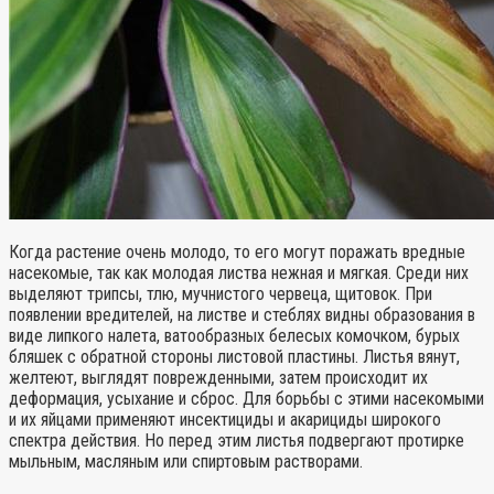
Когда растение очень молодо, то его могут поражать вредные
насекомые, так как молодая листва нежная и мягкая. Среди них
выделяют трипсы, тлю, мучнистого червеца, щитовок. При
появлении вредителей, на листве и стеблях видны образования в
виде липкого налета, ватообразных белесых комочком, бурых
бляшек с обратной стороны листовой пластины. Листья вянут,
желтеют, выглядят поврежденными, затем происходит их
деформация, усыхание и сброс. Для борьбы с этими насекомыми
и их яйцами применяют инсектициды и акарициды широкого
спектра действия. Но перед этим листья подвергают протирке
мыльным, масляным или спиртовым растворами.