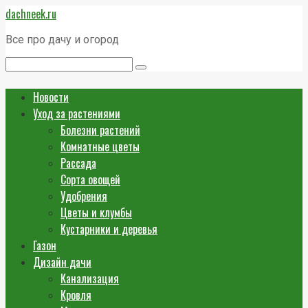
Перейти
dachneek.ru
к
контенту
Все про дачу и огород
Поиск:
Новости
Уход за растениями
Болезни растений
Комнатные цветы
Рассада
Сорта овощей
Удобрения
Цветы и клумбы
Кустарники и деревья
Газон
Дизайн дачи
Канализация
Кровля