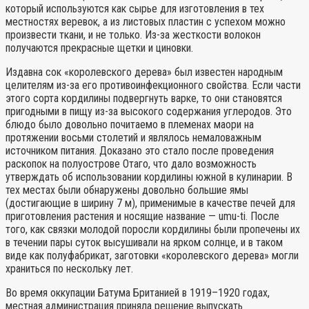
который используются как сырье для изготовления в тех
местностях веревок, а из листовых пластин с успехом можно
произвести ткани, и не только. Из-за жесткости волокон
получаются прекрасные щетки и циновки.
Издавна сок «королевского дерева» был известен народным
целителям из-за его противоинфекционного свойства. Если части
этого сорта кордилины подвергнуть варке, то они становятся
пригодными в пищу из-за высокого содержания углеродов. Это
блюдо было довольно почитаемо в племенах маори на
протяжении восьми столетий и являлось немаловажным
источником питания. Доказано это стало после проведения
раскопок на полуострове Отаго, что дало возможность
утверждать об использовании кордилины южной в кулинарии. В
тех местах были обнаружены довольно большие ямы
(достигающие в ширину 7 м), применимые в качестве печей для
приготовления растения и носящие название — umu-ti. После
того, как связки молодой поросли кордилины были пропечены их
в течении пары суток высушивали на ярком солнце, и в таком
виде как полуфабрикат, заготовки «королевского дерева» могли
храниться по нескольку лет.
Во время оккупации Батума Британией в 1919–1920 годах,
местная администрация приняла решение выпускать