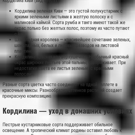
Кордилина киви (вид сверху).
Кордилина зеленая Киви — это густой полукустарник с
яркими зелеными листьями в желтую полоску и с
малиновой каймой. Сорта румба и танго имеют такой же
окрас только без желтых полос, поэтому их часто путают
с kiwi.
Шоколадная королева — красивейшее сочетание зеленых,
шоколадных, белых и лиловых разводов на листовой
пластине.
Кордилина красная или верхушечная. Необычный красный
окрас широких листьев этой пальмы, завораживает. При
недостатке света ее листья зеленые, с красными
полосами.
Разные сорта цветка часто соединяют на одной паллете в
красочные миксы. Разнообразие оттенков растений создает
прекрасную композицию.
Кордилина — уход в домашних условиях
Пестрые кустарниковые сорта поддерживает обильное
освещение. А тропический климат родины оставил любовь к