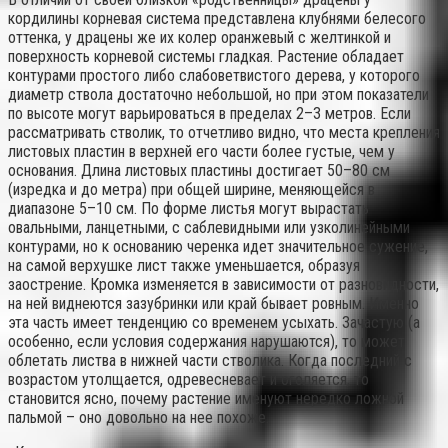
кордилины корневая система представлена клубнями белесого
оттенка, у драцены же их колер оранжевый с желтинкой и
поверхность корневой системы гладкая. Растение обладает
контурами простого либо слабоветвистого дерева, у которого
диаметр ствола достаточно небольшой, но при этом показатели
по высоте могут варьироваться в пределах 2–3 метров. Если
рассматривать стволик, то отчетливо видно, что места крепления
листовых пластин в верхней его части более густые, чем у
основания. Длина листовых пластины достигает 50–80 см
(изредка и до метра) при общей ширине, меняющейся в
диапазоне 5–10 см. По форме листья могут вырастать
овальными, ланцетными, с саблевидными или узколинейными
контурами, но к основанию черенка идет значительное сужение,
на самой верхушке лист также уменьшается, образуя
заострение. Кромка изменяется в зависимости от разновидности,
на ней виднеются зазубринки или край бывает ровным. Именно
эта часть имеет тенденцию со временем усыхать. Зачастую (а
особенно, если условия содержания нарушаются), то может
облетать листва в нижней части стволика. Когда последний с
возрастом утолщается, одревесневает и оголяется, то
становится ясно, почему растение именуют нередко ложной
пальмой – оно довольно на нее похоже.