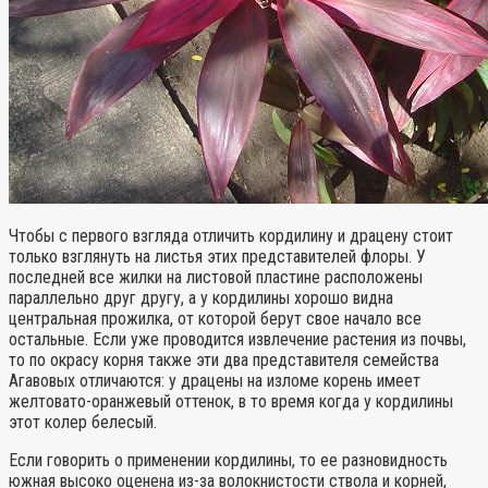
Чтобы с первого взгляда отличить кордилину и драцену стоит
только взглянуть на листья этих представителей флоры. У
последней все жилки на листовой пластине расположены
параллельно друг другу, а у кордилины хорошо видна
центральная прожилка, от которой берут свое начало все
остальные. Если уже проводится извлечение растения из почвы,
то по окрасу корня также эти два представителя семейства
Агавовых отличаются: у драцены на изломе корень имеет
желтовато-оранжевый оттенок, в то время когда у кордилины
этот колер белесый.
Если говорить о применении кордилины, то ее разновидность
южная высоко оценена из-за волокнистости ствола и корней,