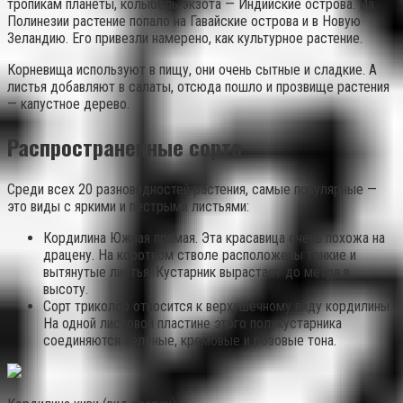
тропикам планеты, колыбель экзота — Индийские острова. Из
Полинезии растение попало на Гавайские острова и в Новую
Зеландию. Его привезли намерено, как культурное растение.
Корневища используют в пищу, они очень сытные и сладкие. А
листья добавляют в салаты, отсюда пошло и прозвище растения
— капустное дерево.
Распространенные сорта
Среди всех 20 разновидностей растения, самые популярные —
это виды с яркими и пестрыми листьями:
Кордилина Южная прямая. Эта красавица очень похожа на
драцену. На коротком стволе расположены тонкие и
вытянутые листья. Кустарник вырастает до метра в
высоту.
Сорт триколор относится к верхушечному виду кордилины.
На одной листовой пластине этого полукустарника
соединяются зеленые, кремовые и розовые тона.