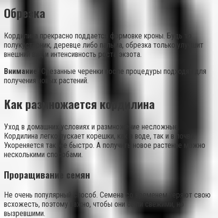
Обрезка
Кордилина прекрасно поддается формовке кроны. Будь то
полукустарник, деревце либо пальма, обрезка только улучшит
внешний вид и интенсивность роста экзота.
Внимание!
Срезанные черенки после процедуры подходят для
получения новых растений.
Как размножается кордилина
Уход в домашних условиях и размножение несложные.
Кордилина легко пускает корешки, как в воде, так и в почве.
Укореняется так же быстро. А получить новое растение можно
несколькими способами.
Проращивание семян
Не очень популярный способ. Семена со временем теряют свою
всхожесть, поэтому важно, чтобы они были свежими, но
вызревшими.