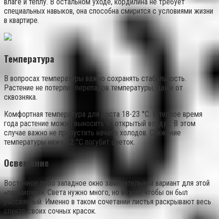
влаге и теплу. В остальном уходе, кордилина не требует
специальных навыков, она способна смирится с условиями жизни
в квартире.
Температура
В вопросах температуры важно сохранять стабильность.
Растение не потерпит перепадов температуры, даже от
сквозняка.
Комфортная температура для роста 18-23 °С. В теплое время
года растение можно выносить на открытый воздух. В этом
случае важно не пропустить начало холодов. Снижение
температуры ниже 12 °С погубит цветок.
Освещение
Восточное либо западное окно замечательный вариант для этой
«пальмочки». Света нужно много, но важно, чтобы он был
рассеянный. Именно в таком сочетании листья раскрывают весь
спектр своих сочных красок.