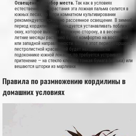
Освещение и выбор места.
Так как в условиях
естественно произрастания эта ложная пальма селится в
южных лесах, то и при комнатном культивировании
рекомендуется яркое, но рассеянное освещение. В зимний
период кордилину рекомендуется устанавливать поближе к
окну, которое выходит на южную сторону, а в весенне-
летние месяцы растению будет комфортно на восточной
или западной направленности. Если в этот период горшок с
пестролистной красавицей будет находиться на
подоконнике южной локации, то требуется устраивать
притенение — на стекло клеится тонкая бумага (калька) или
вешаются шторки из марлевки.
Правила по размножению кордилины в
домашних условиях