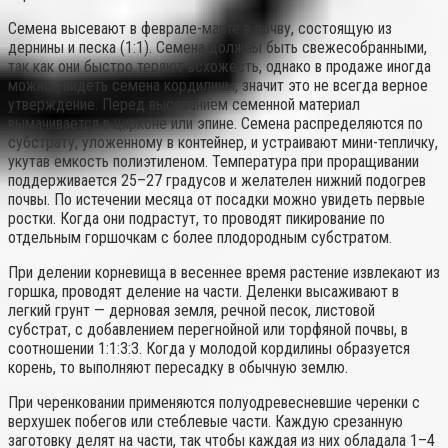
Семена высевают в феврале-марте в почву, состоящую из
дернины и песка (1:1). Семена должны быть свежесобранными,
так как они быстро теряют всхожесть, однако в продаже иногда
можно увидеть семена кордилины, значит это не всегда верное
утверждение. Перед высеванием семенной материал
вымачивается в цирконе или эпине. Семена распределяются по
субстрату, уложенному в контейнер, и устраивают мини-тепличку,
укутав емкость полиэтиленом. Температура при проращивании
поддерживается 25–27 градусов и желателен нижний подогрев
почвы. По истечении месяца от посадки можно увидеть первые
ростки. Когда они подрастут, то проводят пикирование по
отдельным горшочкам с более плодородным субстратом.
При делении корневища в весеннее время растение извлекают из
горшка, проводят деление на части. Деленки высаживают в
легкий грунт — дерновая земля, речной песок, листовой
субстрат, с добавлением перегнойной или торфяной почвы, в
соотношении 1:1:3:3. Когда у молодой кордилины образуется
корень, то выполняют пересадку в обычную землю.
При черенковании применяются полуодревесневшие черенки с
верхушек побегов или стеблевые части. Каждую срезанную
заготовку делят на части, так чтобы каждая из них обладала 1–4