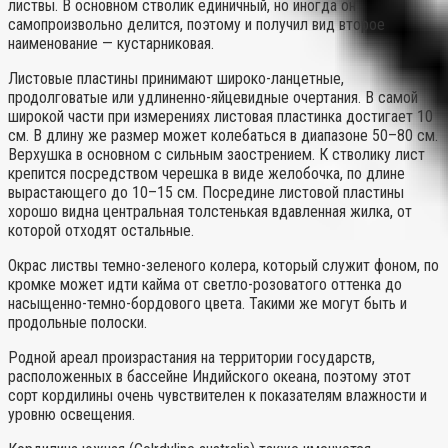
листвы. В основном стволик единичный, но иногда он
самопроизвольно делится, поэтому и получил вид второе
наименование — кустарниковая.
Листовые пластины принимают широко-ланцетные,
продолговатые или удлиненно-яйцевидные очертания. В самой
широкой части при измерениях листовая пластинка достигает 10
см. В длину же размер может колебаться в диапазоне 50–80 см.
Верхушка в основном с сильным заострением. К стволику лист
крепится посредством черешка в виде желобочка, по длине
вырастающего до 10–15 см. Посредине листовой пластины
хорошо видна центральная толстенькая вдавленная жилка, от
которой отходят остальные.
Окрас листвы темно-зеленого колера, который служит фоном, по
кромке может идти кайма от светло-розоватого оттенка до
насыщенно-темно-бордового цвета. Такими же могут быть и
продольные полоски.
Родной ареал произрастания на территории государств,
расположенных в бассейне Индийского океана, поэтому этот
сорт кордилины очень чувствителен к показателям влажности и
уровню освещения.