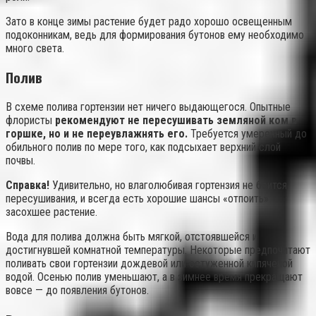
Зато в конце зимы растение будет радо хорошо освещенным
подоконникам, ведь для формирования бутонов ему необходимо
много света.
Полив
В схеме полива гортензии нет ничего выдающегося. Опытные
флористы
рекомендуют не пересушивать земляной ком в
горшке, но и не переувлажнять его.
Требуется умеренный до
обильного полив по мере того, как подсыхает верхний слой
почвы.
Справка!
Удивительно, но влаголюбивая гортензия не боится
пересушивания, и всегда есть хорошие шансы «отпоить»
засохшее растение.
Вода для полива должна быть мягкой, отстоявшейся и
достигнувшей комнатной температуры. Некоторые предпочитают
поливать свои гортензии дождевой или остуженной кипяченой
водой. Осенью полив уменьшают, а в зимнее время прекращают
вовсе — до появления бутонов.