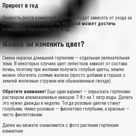
Прирост в год
Скорость роста комнатной гортензии будет зависеть от ухода за
ней.
Максимальная высота, которой может достичь
комнатная гортензия — 1 метр.
Можно ли изменить цвет?
Смена окраски домашней гортензии — отдельная увлекательная
тема. В некоторых случаях цвет лепестков зависит от состава
почвы, поэтому при желании получить голубые цветы, землю
можно обогатить солями железа (просто добавив в горшок с
землей железные стружки или обыкновенные гвозди).
Обратите внимание!
Еще один вариант — опрыскать гортензию
раствором алюмокалиевых квасцов: 7-8 г на 1 литр воды. Делать
это нужно дважды в неделю. Тогда розовые цветки станут
голубыми, темно-розовые — фиолетово-голубыми, а красные —
чисто фиолетовыми.
Далее вы можете ознакомится с фото растения гортензия
комнатная: