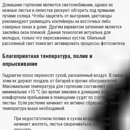
Домашние гортензии являются светолюбивыми, однако их
нежные листья и лепестки рискуют обгореть под прямыми
лучами солнца. Чтобы защитить от выгорания, цветоводы
рекомендуют размещать контейнеры на восточных либо
северных окнах в доме. Другим вариантом затенения является
заклейка окон пленкой. Данная технология актуальна для
молодых, только что пересаженных кустов. Обильный
рассеянный свет помогает активировать процессы фотосинтеза.
Благоприятная температура, полив и
опрыскивание
Гидрангеи плохо переносят сухой, раскаленный воздух. В связи с
этим их держат поодаль от батарей и прочих обогревателей.
Максимальная температура для гортензии составляет +20 °C,
минимальная +10 °C (во время зимовки в домашних условиях). О
комфортном пребывании в помещении судят по состоянию
листвы. Если растение начинает ее активно сбрасывать, значит
температура выше необходимой.
При недостаточном поливе и сухом воздухе крона
начинает желтеть, листья сворачиваться, а бутоны
засыхать.