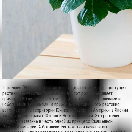
Гортензия (Hydrangea) является представителем рода цветущих
растений семейства Гортензиевые. Этот род объединяет
примерно 80 видов, при этом представлен он кустарниками и
небольшими деревьями. В природных условиях это растение
встречается на территории Южной и Северной Америки, в Японии,
Китае и иных странах Южной и Восточной Азии. Это растение
получило название в честь одной из принцесс Священной
Римской империи. А ботаники-систематики назвали его