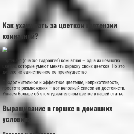
Как ухаживать за цветком гортензии
комнатной?
Гортензия (она же гидрангея) комнатная — одна из немногих
цветов, которые умеют менять окраску своих цветков. Но это —
далеко не единственное ее преимущество.
Продолжительное и эффектное цветение, неприхотливость,
простота размножения — вот неполный список ее достоинств.
Узнаем больше об этом удивительном цветке в нашей статье.
Выращивание в горшке в домашних
условиях
Посадка и пересадка