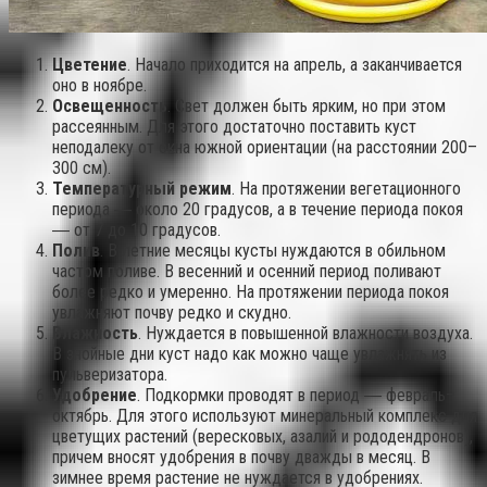
Цветение
. Начало приходится на апрель, а заканчивается
оно в ноябре.
Освещенность
. Свет должен быть ярким, но при этом
рассеянным. Для этого достаточно поставить куст
неподалеку от окна южной ориентации (на расстоянии 200–
300 см).
Температурный режим
. На протяжении вегетационного
периода ― около 20 градусов, а в течение периода покоя
― от 7 до 10 градусов.
Полив
. В летние месяцы кусты нуждаются в обильном
частом поливе. В весенний и осенний период поливают
более редко и умеренно. На протяжении периода покоя
увлажняют почву редко и скудно.
Влажность
. Нуждается в повышенной влажности воздуха.
В знойные дни куст надо как можно чаще увлажнять из
пульверизатора.
Удобрение
. Подкормки проводят в период ― февраль–
октябрь. Для этого используют минеральный комплекс для
цветущих растений (вересковых, азалий и рододендронов),
причем вносят удобрения в почву дважды в месяц. В
зимнее время растение не нуждается в удобрениях.