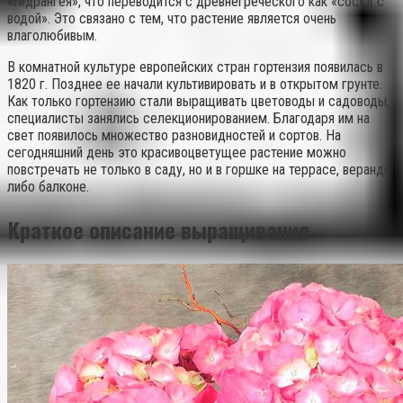
«гидрангея», что переводится с древнегреческого как «сосуд с
водой». Это связано с тем, что растение является очень
влаголюбивым.
В комнатной культуре европейских стран гортензия появилась в
1820 г. Позднее ее начали культивировать и в открытом грунте.
Как только гортензию стали выращивать цветоводы и садоводы,
специалисты занялись селекционированием. Благодаря им на
свет появилось множество разновидностей и сортов. На
сегодняшний день это красивоцветущее растение можно
повстречать не только в саду, но и в горшке на террасе, веранде
либо балконе.
Краткое описание выращивания