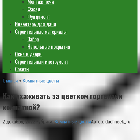
Монтаж печи
Фасад
Фундамент
Инвентарь для дачи
Строительные материалы
Забор
Напольные покрытия
Окна и двери
Строительный инструмент
Советы
Главная
»
Комнатные цветы
Как ухаживать за цветком гортензии
комнатной?
2 декабря, 2022
Рубрика:
Комнатные цветы
Автор:
dachneek_ru