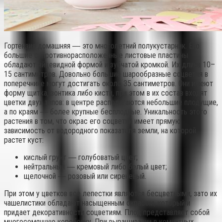
Гортензия домашняя ― это многолетний полукустарник. Его
большие супротивнорасположенные листовые пластины
обладают яйцевидной формой и зубчатой кромкой. Их длина 10–
15 сантиметров. Довольно большие шарообразные соцветия в
поперечнике могут достигать около 35 сантиметров. Они имеют
форму щитка, зонтика либо кисти, при этом в их состав входят
цветки двух типов: в центре располагаются небольшие плодущие,
а по краям ― более крупные бесплодные. Уникальность этого
растения в том, что окрас его соцветий имеет прямую
зависимость от водородного показателя земли, на которой
растет куст:
кислый грунт ― голубоватый цвет;
нейтральный ― кремовый либо белый цвет;
щелочной ― розовый или сиреневый.
При этом у цветков все лепестки являются бесцветными, зато их
чашелистики обладают насыщенным окрасом, который и
придает декоративности соцветиям. Плод представляет собой
многосемянную коробочку. При выращивании в комнатных