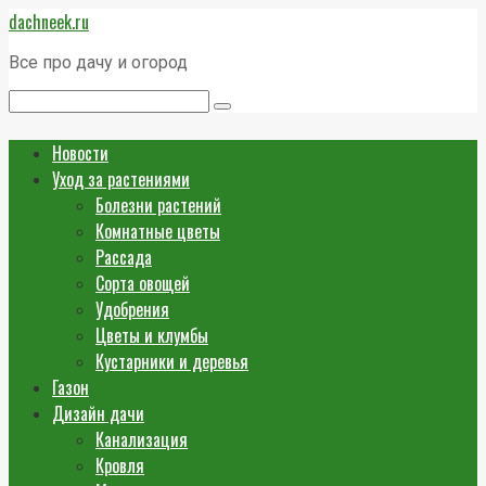
Перейти
dachneek.ru
к
контенту
Все про дачу и огород
Поиск:
Новости
Уход за растениями
Болезни растений
Комнатные цветы
Рассада
Сорта овощей
Удобрения
Цветы и клумбы
Кустарники и деревья
Газон
Дизайн дачи
Канализация
Кровля