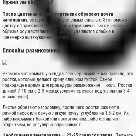
Нужно ли обрезать?
После цветения побеги гортензии обрезают почти
наполовину
, оставляя несколько самых сильных. Это поможет
цветку сформироваться красиво и гармонично. Также частичная
обрезка осуществляется весной — удаляются слабые и
чрезмерно вытянувшиеся побеги.
Способы размножения
Размножают комнатную гидрангею черенками — как правило, это
ростки, которые делают крону слишком густой. Самое
подходящее время для процедуры размножения — июль. Ростки
длиной 7-10 см с 2-3 междоузлиями срезают под углом (на 3-4
м ниже узла).
Листья обрезают наполовину, после чего ростки сажают в
речной песок или самую легкую почву, углубляя на 1,5-2 см. Их
либо накрывают банкой или полиэтиленом, либо оставляют
открытыми, но регулярно опрыскивают.
Необходимая температура — 22-25 градусов тепла.
Держать