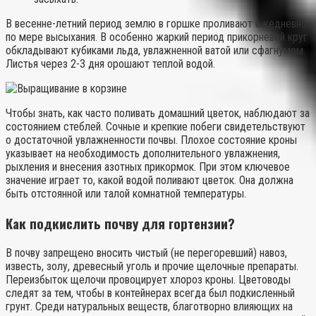
В весенне-летний период землю в горшке проливают ежедневно
по мере высыхания. В особенно жаркий период прикорневой круг
обкладывают кубиками льда, увлажненной ватой или сфагнумом.
Листья через 2-3 дня орошают теплой водой.
Чтобы знать, как часто поливать домашний цветок, наблюдают за
состоянием стеблей. Сочные и крепкие побеги свидетельствуют
о достаточной увлажненности почвы. Плохое состояние кроны
указывает на необходимость дополнительного увлажнения,
рыхления и внесения азотных прикормок. При этом ключевое
значение играет то, какой водой поливают цветок. Она должна
быть отстоянной или талой комнатной температуры.
Как подкислить почву для гортензии?
В почву запрещено вносить чистый (не перегоревший) навоз,
известь, золу, древесный уголь и прочие щелочные препараты.
Переизбыток щелочи провоцирует хлороз кроны. Цветоводы
следят за тем, чтобы в контейнерах всегда был подкисленный
грунт. Среди натуральных веществ, благотворно влияющих на