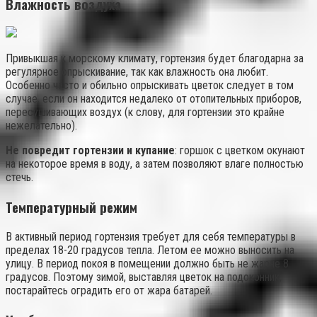
Влажность воздуха
Привыкшая к морскому климату, гортензия будет благодарна за
регулярное опрыскивание, так как влажность она любит.
Особенно часто и обильно опрыскивать цветок следует в том
случае, если он находится недалеко от отопительных приборов,
пересушивающих воздух (к слову, для гортензии это крайне
нежелательно).
Не повредит гортензии и купание
: горшок с цветком окунают
на некоторое время в воду, а затем позволяют влаге полностью
стечь.
Температурный режим
В активный период гортензия требует для себя температуры в
пределах 18-20 градусов тепла. Летом ее можно выносить на
улицу. В период покоя в помещении должно быть не жарче 8
градусов. Поэтому зимой, выставляя цветок на подоконник,
постарайтесь оградить его от жара батарей.