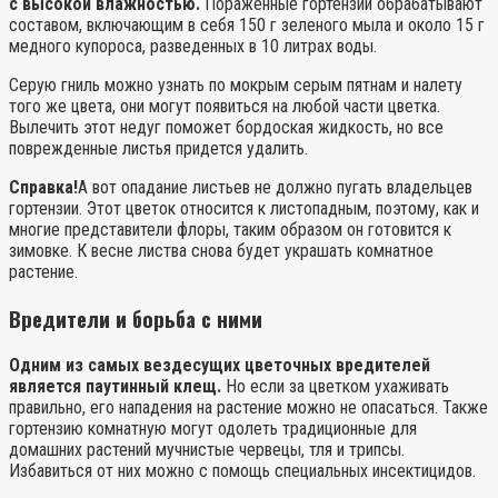
с высокой влажностью.
Пораженные гортензии обрабатывают
составом, включающим в себя 150 г зеленого мыла и около 15 г
медного купороса, разведенных в 10 литрах воды.
Серую гниль можно узнать по мокрым серым пятнам и налету
того же цвета, они могут появиться на любой части цветка.
Вылечить этот недуг поможет бордоская жидкость, но все
поврежденные листья придется удалить.
Справка!
А вот опадание листьев не должно пугать владельцев
гортензии. Этот цветок относится к листопадным, поэтому, как и
многие представители флоры, таким образом он готовится к
зимовке. К весне листва снова будет украшать комнатное
растение.
Вредители и борьба с ними
Одним из самых вездесущих цветочных вредителей
является паутинный клещ.
Но если за цветком ухаживать
правильно, его нападения на растение можно не опасаться. Также
гортензию комнатную могут одолеть традиционные для
домашних растений мучнистые червецы, тля и трипсы.
Избавиться от них можно с помощь специальных инсектицидов.