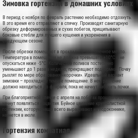
Зимовка гортензии в домашних условиях
В период с ноября по февраль растению необходимо отдохнуть.
В это время его отправляют в спячку. Производят санитарную
обрезку деформированных и сухих побегов, прищипывают
боковые стебли для лучшего кущения и укоренения в
следующем сезоне.
После обрезки помещают в прохладное затемненное место.
Температура в помещении не должна превышать +10°C и не
опускаться ниже -5°C. Количество поливов постепенно
уменьшают до 1 раза в неделю, прекращают подкормки. Почву
рыхлят по мере образования «корочки». Идеальный вариант
зимовки – прохладное темное помещение. В нем растение
должно находиться до февраля, пока не начнут набухать почки.
При благоприятной спячке с апреля на побегах прошлого сезона
начнут появляться соцветия. Буйное цветение крупнолистной
гортензии, которую чаще всего выращивают на подоконнике,
начнется в июле.
Гортензия комнатная