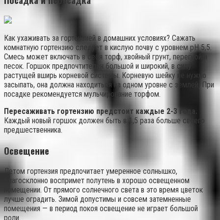
Как ухаживать за гортензией в домашних условиях? Сажать
комнатную гортензию следует в кислую почву с уровнем pH 5,5.
Смесь может включать в себя торф, хвойный грунт, перегной и
песок. Горшок предпочтителен большой и широкий, в силу
растущей вширь корневой системы. Корневую шейку не нужно
засыпать, она должна находиться на одном уровне с землей. При
посадке рекомендуется мульчирование торфом.
Пересаживать гортензию предстоит каждые 2-3 года.
Каждый новый горшок должен быть в 1,5 раза больше своего
предшественника.
Освещение
Летом гортензия предпочитает умеренное солнышко,
благосклонно воспримет полутень в хорошо освещенном
помещении. От прямого солнечного света в это время цветок
лучше оградить. Зимой допустимы и совсем затемненные
помещения — в период покоя освещение не играет большой
роли.