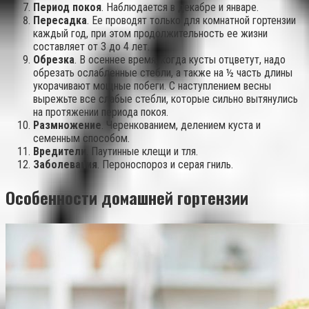
Период покоя
. Наблюдается в декабре и январе.
Пересадка
. Ее проводят только для комнатной гортензии
каждый год, при этом продолжительность ее жизни
составляет от 3 до 4 лет.
Обрезка
. В осеннее время, когда кусты отцветут, надо
обрезать ослабленные стебли, а также на ½ часть длины
укорачивают мощные побеги. С наступлением весны
вырежьте все слабые стебли, которые сильно вытянулись
на протяжении периода покоя.
Размножение
. Черенкованием, делением куста и
семенным способом.
Вредители
. Паутинные клещи и тля.
Заболевания
. Пероноспороз и серая гниль.
Особенности домашней гортензии