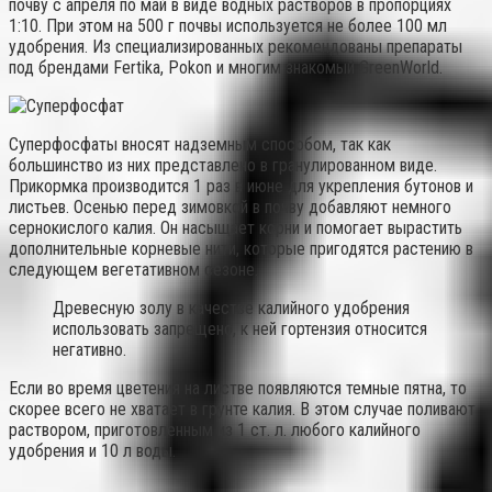
почву с апреля по май в виде водных растворов в пропорциях
1:10. При этом на 500 г почвы используется не более 100 мл
удобрения. Из специализированных рекомендованы препараты
под брендами Fertika, Pokon и многим знакомый GreenWorld.
Суперфосфаты вносят надземным способом, так как
большинство из них представлено в гранулированном виде.
Прикормка производится 1 раз в июне для укрепления бутонов и
листьев. Осенью перед зимовкой в почву добавляют немного
сернокислого калия. Он насыщает корни и помогает вырастить
дополнительные корневые нити, которые пригодятся растению в
следующем вегетативном сезоне.
Древесную золу в качестве калийного удобрения
использовать запрещено, к ней гортензия относится
негативно.
Если во время цветения на листве появляются темные пятна, то
скорее всего не хватает в грунте калия. В этом случае поливают
раствором, приготовленным из 1 ст. л. любого калийного
удобрения и 10 л воды.