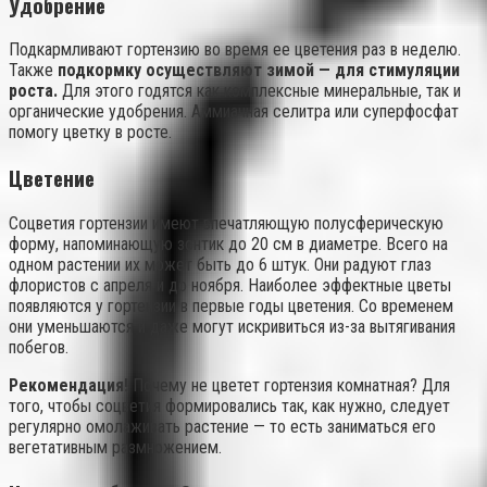
Удобрение
Подкармливают гортензию во время ее цветения раз в неделю.
Также
подкормку осуществляют зимой — для стимуляции
роста.
Для этого годятся как комплексные минеральные, так и
органические удобрения. Аммиачная селитра или суперфосфат
помогу цветку в росте.
Цветение
Соцветия гортензии имеют впечатляющую полусферическую
форму, напоминающую зонтик до 20 см в диаметре. Всего на
одном растении их может быть до 6 штук. Они радуют глаз
флористов с апреля и до ноября. Наиболее эффектные цветы
появляются у гортензии в первые годы цветения. Со временем
они уменьшаются и даже могут искривиться из-за вытягивания
побегов.
Рекомендация!
Почему не цветет гортензия комнатная? Для
того, чтобы соцветия формировались так, как нужно, следует
регулярно омолаживать растение — то есть заниматься его
вегетативным размножением.