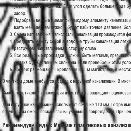
устанавливается крепеж. Если угол сделать больше, вода бу
засор.
Подобрать верные диаметры каждому элементу канализации: 
взять меньше, чем нужно – будет избыточное давление, бол
Смена направления магистрали канализации производится фи
Соединить между собой заводские трубы канализации легко
раструбом, направленным в сторону слива.
Все резиновые прокладки должны быть мягкими, правильной
смазка с добавлением силикона. Если пренебречь этим усло
Крепеж размещают 1 крепление на 1 м магистрали, в места
В частном доме требуется подвод к наружной канализации. В мно
Вывод пластиковой канализации из коттеджа защищают оцинкованн
Для наружной канализации используют сечение 110 мм. Гофра име
подушкой из смеси песка и глины, уменьшая повреждения. При не
Рекомендуем видео: Монтаж пластиковых канализа