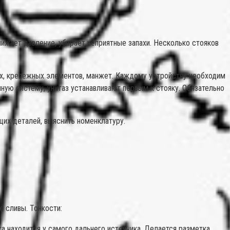
нижает давление, убирает неприятные запахи. Несколько стояков
ых, крепежных элементов, манжет. Каждому устройству необходим
нную систему, унитаз устанавливают первым к стояку. Обязательно
щих деталей, выяснить номенклатуру.
е сливы. Тонкости:
ка находится у самого дальнего источника. Делается разметка,