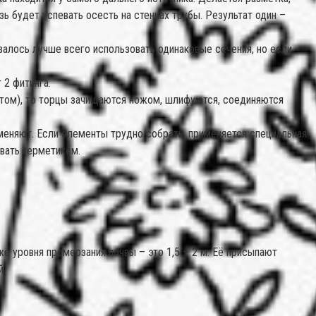
зь будет успевать осесть на стенках трубы. Результат один –
залось лучше всего использовать одинаковые сечения, но если
 2 фитинга.
нтом), то торцы зачищаются ножом, шлифуются, соединяются
меняют. Если элементы трудно собрать, применяется специальная
вать герметиком.
е уровня промерзания почвы – это 1,5 – 2 м. Её присыпают
й.