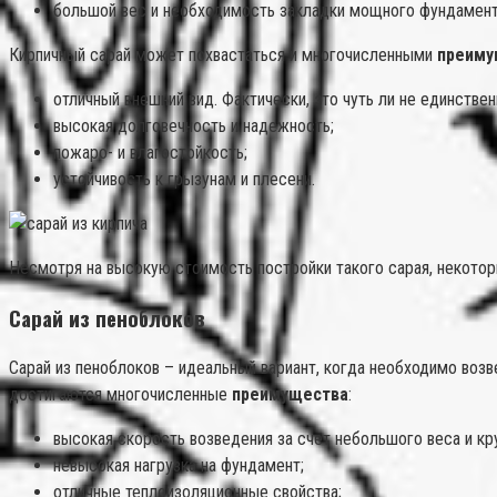
большой вес и необходимость закладки мощного фундамент
Кирпичный сарай может похвастаться и многочисленными
преиму
отличный внешний вид. Фактически, это чуть ли не единстве
высокая долговечность и надежность;
пожаро- и влагостойкость;
устойчивость к грызунам и плесени.
Несмотря на высокую стоимость постройки такого сарая, некотор
Сарай из пеноблоков
Сарай из пеноблоков – идеальный вариант, когда необходимо воз
достигаются многочисленные
преимущества
:
высокая скорость возведения за счет небольшого веса и кр
невысокая нагрузка на фундамент;
отличные теплоизоляционные свойства;