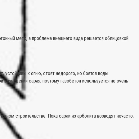
огонный метр, а проблема внешнего вида решается облицовкой
, устойчивы к огню, стоят недорого, но боятся воды.
 возведении сарая, поэтому газобетон используется не очень
тажном строительстве. Пока сараи из арболита возводят нечасто,