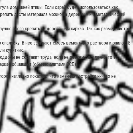
гула домашней птицы. Если сарай будет использоваться как
 Крепить листы материала можно на деревянный и металлический
учше всего крепить на деревянный каркас. Так как размер листов
 опалубку. В нее заливают смесь цементного раствора и опилок. В
ли курятник;
оддоны не составит труда: если не совсем бесплатно, то за
каркас обшивают (обычно плитами ОСБ).
орой наглядно показано, что каменная постройка ничего не