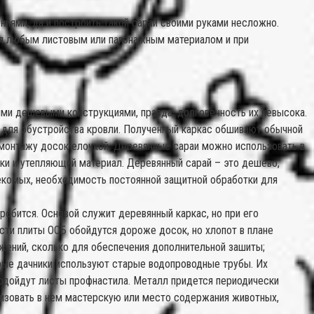
ниями, да и построить такой сарай своими руками несложно.
ся любым листовым или пагонажным материалом и при
ми дешевыми конструкциями, правда, долговечность их невысока.
а для обустройства кровли. Полученный каркас обшивают обычной
 монтажу досок елочкой. Деревянные сараи можно использовать в
ки и утепляющий материал. Деревянный сарай – это дешево,
секомых, необходимость постоянной защитной обработки для
оробится. Основой служит деревянный каркас, но при его
сти плиты ОСБ обойдутся дороже досок, но хлопот в плане
ажений, сколько для обеспечения дополнительной зашиты;
рые дачники используют старые водопроводные трубы. Их
подойдут листы профнастила. Металл придется периодически
низовать в нем мастерскую или место содержания животных,