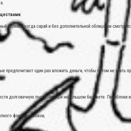
а.
ществами
:
нный вариант, когда сарай и без дополнительной облицовки смотритс
ые предпочитают один раз вложить деньги, чтобы потом не знать 
вести долговечную постройку при небольшом бюджете. Пеноблоки и
упного формата блоков;