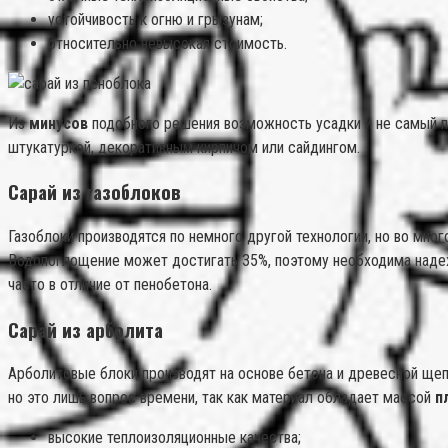
устойчивость к огню и грызунам;
относительно невысокая стоимость.
Из
минусов
подобного решения возможность усадки и не самый пр
штукатуркой, декоративным кирпичом или сайдингом.
Сарай из газоблоков
Газоблоки производятся по немного другой технологии, но во мног
Водопоглощение может достигать 35%, поэтому необходима надежн
часто в отличие от пенобетона.
Сарай из арболита
Арболитовые блоки производят на основе бетона и древесной щепы
но это лишь вопрос времени, так как материал обладает массой
п
высокие теплоизоляционные качества;