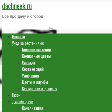
dachneek.ru
Перейти
к
Все про дачу и огород
контенту
Поиск:
Новости
Уход за растениями
Болезни растений
Комнатные цветы
Рассада
Сорта овощей
Удобрения
Цветы и клумбы
Кустарники и деревья
Газон
Дизайн дачи
Канализация