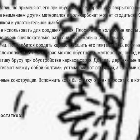
плиц, но применяют его при обустройстве сараев для закрытого вы
 за неимением других материалов и поликарбонат может сгодиться.
пкой и уплотнительной шайбой;
е использовать для создания сарая. Плоские или волнистые листы л
не очень привлекательно, зато они максимально экономичны;
ии. Понадобится создать каркас и обшить его плитами ОСБ, получив
плоизоляции. В таком сарае можно обустроить мастерскую, склад и
ативу брусу при обустройстве каркаса сарая. Достать деревянные п
гивают между собой болтами, устанавливают стропила, а готовый 
ые конструкции. Вспомнить хотя бы сказку о трех поросятах, в кот
остатков
: