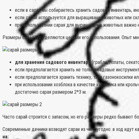
если в сарае вы собираетесь хранить садовый инвентарь, и
если сарай используется для выращивания животных или скл
при использовании сарая для выращивания животных важно н
Размеры сарая определяются целями его использования. Опыт мн
для хранения садового инвентаря
(грабли, лопаты, секат
если предполагается хранить не только садовые инструмент
если предполагается хранить технику, типа газонокосилки и
при использовании хозблока в качестве курятника или кроль
достаточно сарая размером 2*3 м.
Часто сарай строится с запасом, но его размеры редко бывают б
Современные дачники возводят сараи из чего угодно: в ход идут 
на: