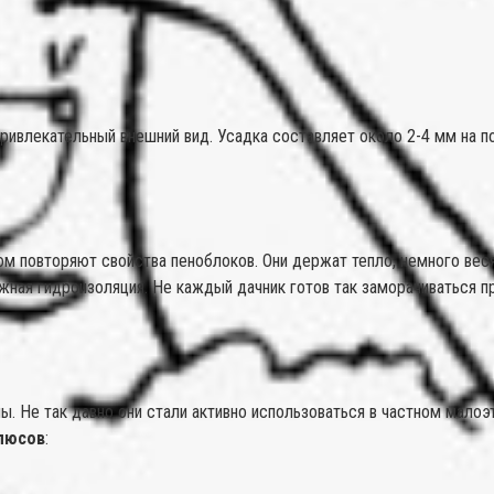
ивлекательный внешний вид. Усадка составляет около 2-4 мм на п
ом повторяют свойства пеноблоков. Они держат тепло, немного весят
ая гидроизоляция. Не каждый дачник готов так заморачиваться при
. Не так давно они стали активно использоваться в частном малоэ
люсов
: