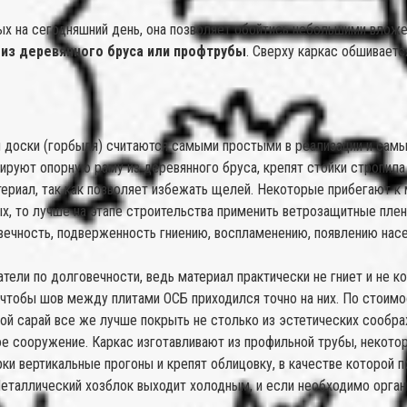
ых на сегодняшний день, она позволяет обойтись небольшими вложе
 из деревянного бруса или профтрубы
. Сверху каркас обшивает
 доски (горбыля) считаются самыми простыми в реализации и самы
тируют опорную раму из деревянного бруса, крепят стойки стропил
ериал, так как позволяет избежать щелей. Некоторые прибегают к
х, то лучше на этапе строительства применить ветрозащитные плен
овечность, подверженность гниению, воспламенению, появлению на
атели по долговечности, ведь материал практически не гниет и не к
 чтобы шов между плитами ОСБ приходился точно на них. По стоимо
ой сарай все же лучше покрыть не столько из эстетических сообр
е сооружение. Каркас изготавливают из профильной трубы, некото
ки вертикальные прогоны и крепят облицовку, в качестве которой 
 Металлический хозблок выходит холодным, и если необходимо орга