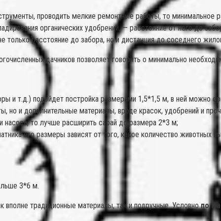
нструменты, проводить мелкие ремонтные работы, то минимальное ра
адирования органических удобрений, — расстояние от него до заб
е только расстояние до забора, но и дистанция до соседнего жило
огочисленных дачников позволяет говорить о минимально необходи
оры и т.д.) подойдет постройка размерами 1,5*1,5 м, в ней можно о
ы, но и дополнительные материалы, вроде красок, удобрений и проч
ли насоса, то лучше расширить сарай до размера 2*3 м;
чатника его размеры зависят от того, какое количество животных в
ольше 3*6 м.
как вполне традиционные материалы, так и подручные. Условно
по ма