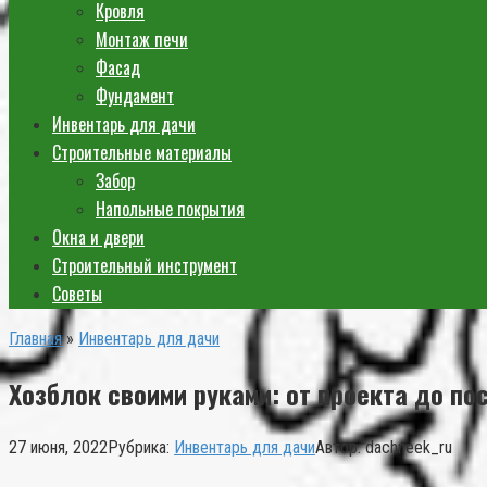
Кровля
Монтаж печи
Фасад
Фундамент
Инвентарь для дачи
Строительные материалы
Забор
Напольные покрытия
Окна и двери
Строительный инструмент
Советы
Главная
»
Инвентарь для дачи
Хозблок своими руками: от проекта до по
27 июня, 2022
Рубрика:
Инвентарь для дачи
Автор:
dachneek_ru