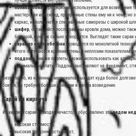
лучше провести внутреннее утепление;
поликарбонат
традиционно используется для возведения те
мастерская или склад, прозрачные стены ему ни к чему, но
каркас, используются специальные саморезы с широкой шля
шифер
, оставшийся после замены кровли дома, можно такж
большой, монтаж сильно ускоряется. Выглядят такие сараи 
сарай из опилкобетона
возводится по монолитной технолог
итоге получаются крепкие стены с неплохим показателем те
поддоны
, они же паллеты, можно использовать как альтерн
минимальную плату. Поддоны выставляют на фундамент, стя
Безусловно, из каменных материалов выходят куда более долговечн
боится, но требует больше времени и сил на возведение.
Сарай из кирпича
Из кирпича сараи возводят нечасто, и обусловлено это
рядом нед
высокая стоимость;
высокая трудоемкость работ;