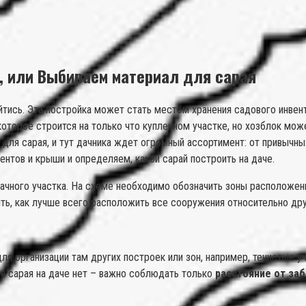
е, или Выбираем материал для сарая
йтись. Эта постройка может стать местом хранения садового инвен
оторое строится на только что купленном участке, но хозблок мож
для сарая, и тут дачника ждет огромный ассортимент: от привычны
нтов и крыши и определяем, какой сарай построить на даче.
ачного участка. На схеме необходимо обозначить зоны расположени
ять, как лучше всего расположить все сооружения относительно дру
я организации там других построек или зон, например, тенистые уч
ия сарая на даче нет – важно соблюдать только
расстояние от за