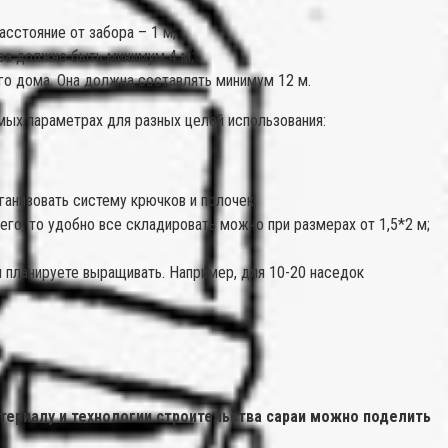
сстояние от забора – 1 м;
ора должно быть минимум 4 м;
го дома. Она должна составлять минимум 12 м.
мых параметрах для разных целей использования:
рганизовать систему крючков и полочек;
его, то удобно все складировать можно при размерах от 1,5*2 м;
ы планируете выращивать. Например, для 10-20 наседок
териалу и технологии строительства сараи можно поделить