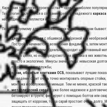
Каркасная технология строительства – одна из наиболее популярн
Технология заключается в создании крепкого, надежного
каркаса
необходимости утепляется изнутри.
По используемому для внешней обшивки материалу сараи бывают:
деревянные сараи
с обшивкой из обрезной или необрезной
Постройка начинается с возведения фундамента, затем мон
доской или горбылем. Идеально подходит шпунтованный мат
любых целях, но если предусмотрена зимовка в них животны
просто и экологично. Минусы значительны: невысокая долг
продления срока службы;
сараи, обшитые плитками ОСБ
, показывают лучшие показ
возведении стоит очень точно монтировать опорные стойки,
монтажа и обслуживания меньше. Тем не менее, краской так
металлический сарай
– уже более надежное и долговечно
бетонируют в грунте, фиксируют с помощью болтов или свар
защищать от коррозии, тогда сарай простоит очень долго.