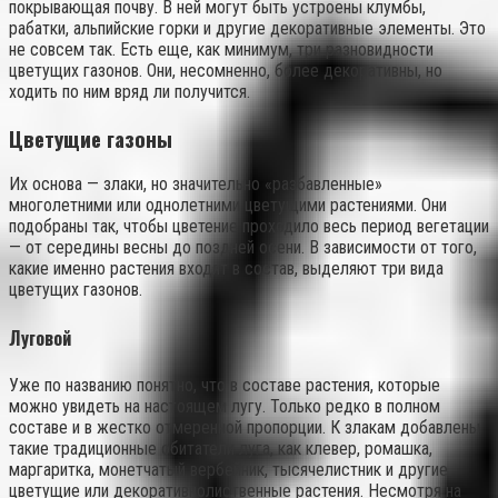
покрывающая почву. В ней могут быть устроены клумбы,
рабатки, альпийские горки и другие декоративные элементы. Это
не совсем так. Есть еще, как минимум, три разновидности
цветущих газонов. Они, несомненно, более декоративны, но
ходить по ним вряд ли получится.
Цветущие газоны
Их основа — злаки, но значительно «разбавленные»
многолетними или однолетними цветущими растениями. Они
подобраны так, чтобы цветение проходило весь период вегетации
— от середины весны до поздней осени. В зависимости от того,
какие именно растения входят в состав, выделяют три вида
цветущих газонов.
Луговой
Уже по названию понятно, что в составе растения, которые
можно увидеть на настоящем лугу. Только редко в полном
составе и в жестко отмеренной пропорции. К злакам добавлены
такие традиционные обитатели луга, как клевер, ромашка,
маргаритка, монетчатый вербейник, тысячелистник и другие
цветущие или декоративнолиственные растения. Несмотря на