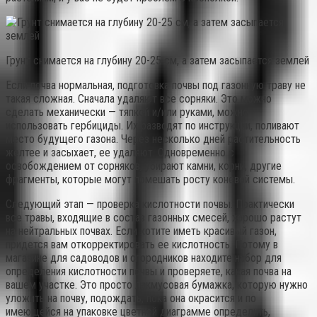
Грунт снимается на глубину 20-25 см, а затем засыпается землей
Если почва нормальная, подготовка почвы под газонную траву не
такая сложная. Сначала удаляют все сорняки. Это можно
сделать механически — тяпкой и/или руками, можно
использовать гербициды. Их разводят по инструкции, поливают
место будущего газона. Через несколько дней растительность
желтее и засыхает, ее удаляют. Одновременно с
освобождением от сорняков, убирают камни, корни, другие
фрагменты, которые могут помешать росту коневой системы.
Следующий этап — проверка кислотности почвы. Практически
все травы, входящие в состав газонных смесей, хорошо растут
на нейтральных почвах. Если хотите иметь красивый газон,
придется вам откорректировать ее кислотность. Потому в
магазине для садоводов и огородников находите набор для
определения кислотности почвы и проверяете, какая почва на
вашем участке. Это просто лакмусовая бумажка, которую нужно
уложить на почву, подождать, пока она окрасится и по
имеющейся на упаковке цветной диаграмме определить,