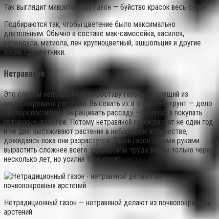
Так выглядит мавританский газон — буйство красок весь сезон
Подбираются так, чтобы цветение было максимально
длительным. Обычно в составе мак-самосейка, василек,
календула, матиола, лен крупноцветный, эшшольция и другие
яркие однолетники.
Нетравяной
Это совсем непривычный по составу газон, состоящий из
почвопокровных растений. Высевать их в открытый грунт — дело
бесперспективное, выращивать рассаду — долгое, а покупать
готовую — дорогое. Потому нетравяной газон растят не один год
и не два: высаживают растения в небольшом количестве,
дожидаясь пока они разрастутся. Такой газон своими руками
вырастить сложнее всего: результаты труда видны только через
несколько лет, но усилия того стоят.
Нетрадиционный газон — нетравяной делают из почвопокровных
арстений