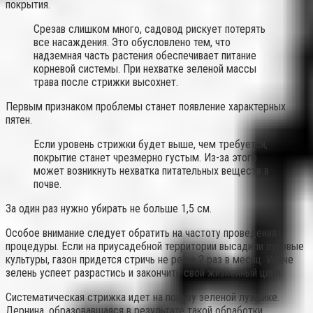
покрытия.
Срезав слишком много, садовод рискует потерять
все насаждения. Это обусловлено тем, что
надземная часть растения обеспечивает питание
корневой системы. При нехватке зеленой массы
трава после стрижки высохнет.
Первым признаком проблемы станет появление характерных
пятен.
Если уровень стрижки будет выше, чем требуется,
покрытие станет чрезмерно густым. Из-за этого
может возникнуть нехватка питательных веществ в
почве.
За один раз нужно убирать не больше 1,5 см.
Особое внимание следует обратить на частоту проведения
процедуры. Если на приусадебной территории высадили луговые
культуры, газон придется стричь не реже 2 раз в месяц. Иначе
зелень успеет разрастись и закончить свой жизненный цикл.
Систематическая стрижка идет на пользу зеленой лужайке.
Дернина, образовавшаяся в результате такой обработки,