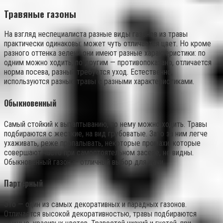
Травяные газоны
На взгляд неспециалиста разные виды газонов из травы
практически одинаковы: может чуть отличается цвет. Но кроме
разного оттенка зелени они имеют разные характеристики: по
одним можно ходить, по другим — противопоказано, отличается
норма посева, разный требуется уход. Естественно,
используются разные травы с разными характеристиками.
Обыкновенный
Самый стойкий к вытаптыванию, по нему можно ходить. Травы
подбираются с жесткие, на вид грубоватые. Зато за ним легче
ухаживать, реже пропалывать, некоторые промахи, которые
совершают часто при самостоятельном засеве, не видны.
Обыкновенный газон — отличный выбор для дачи.
Партерный
Это — один из самых декоративных и парадных газонов.
Отличается высокой декоративностью, травы подбираются