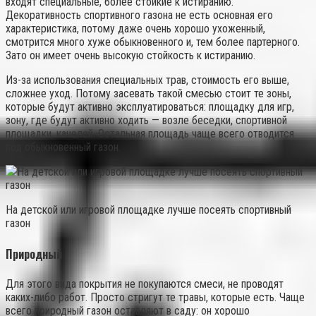
входят специальные, более стойкие к истиранию.
Декоративность спортивного газона не есть основная его
характеристика, потому даже очень хорошо ухоженный,
смотрится много хуже обыкновенного и, тем более партерного.
Зато он имеет очень высокую стойкость к истиранию.
Из-за использования специальных трав, стоимость его выше,
сложнее уход. Потому засевать такой смесью стоит те зоны,
которые будут активно эксплуатироваться: площадку для игр,
зону, где будут активно ходить — возле беседки, спортивной
площадки, качелей. Остальная площадь чаще всего отводится
под обыкновенный газон.
На детской или игровой площадке лучше посеять спортивный
газон
Природный
Для этого вида покрытия не покупаются смеси, не проводят
каких-либо работ. Просто стригут те травы, которые есть. Чаще
всего природный газон оставляют в саду: он хорошо