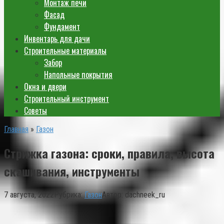
Монтаж печи
Фасад
Фундамент
Инвентарь для дачи
Строительные материалы
Забор
Напольные покрытия
Окна и двери
Строительный инструмент
Советы
Главная
»
Газон
Стрижка газона: сроки, правила, высота
скашивания, инструменты
7 августа, 2022
Рубрика:
Газон
Автор:
dachneek_ru