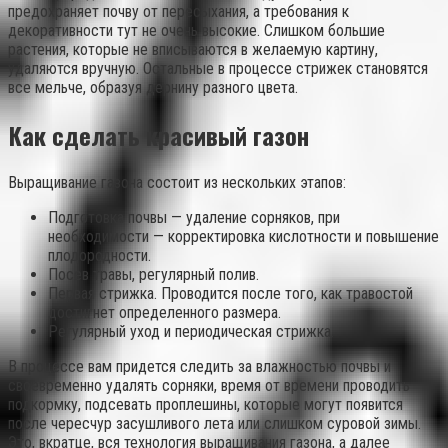
предохраняет почву от пересыхания, а требования к
декоративности тут не очень высокие. Слишком большие
растения, которые не вписываются в желаемую картину,
удаляются вручную. Остальные в процессе стрижек становятся
все мельче, образуя дернину разного цвета.
Как сделать красивый газон
Выращивание газона состоит из нескольких этапов:
Подготовка почвы — удаление сорняков, при
необходимости — корректировка кислотности и повышение
плодородности.
Посев травы, регулярный полив.
Первая стрижка. Проводится после того, как травостой
достигнет определенного размера.
Регулярный уход и периодическая стрижка.
В процессе вам придется следить за влажностью почвы и
своевременно удалять сорняки, время от времени проводить
подкормку, подсевать проплешины, которые могут появится
после чересчур засушливого лета или слишком суровой зимы.
Это, вкратце, вся технология выращивания газона, а далее