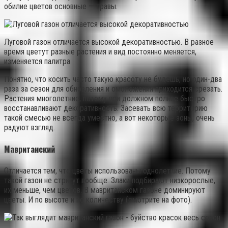
обилие цветов основные — травы.
Луговой газон отличается высокой декоративностью. В разное
время цветут разные растения и вид постоянно меняется,
изменяется палитра
Понятно, что косить часто такую красоту не будешь, но один-два
раза за сезон для обновления и омоложения приходится срезать.
Растения многолетние, потому при должном поливе быстро
восстанавливают декоративность. Засевать всю территорию
такой смесью не всегда уместно, а вот некоторые зоны, очень
радуют взгляд.
Мавританский
Отличается тем, что цветы использованы однолетние. Потому
такой газон не стригут вообще. Злаки подбирают низкорослые,
их меньше, чем цветов. В мавританском газоне доминируют
цветы. И по высоте и по количеству (смотрите на фото).