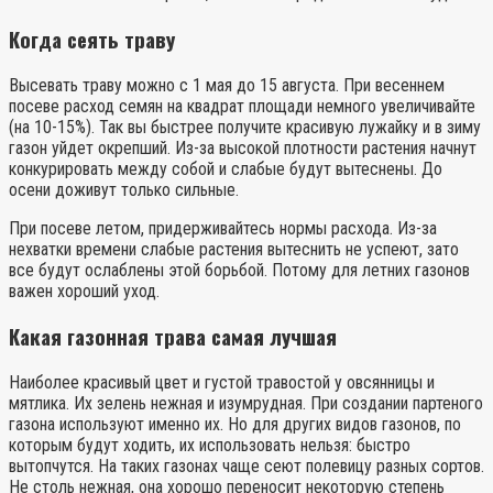
Когда сеять траву
Высевать траву можно с 1 мая до 15 августа. При весеннем
посеве расход семян на квадрат площади немного увеличивайте
(на 10-15%). Так вы быстрее получите красивую лужайку и в зиму
газон уйдет окрепший. Из-за высокой плотности растения начнут
конкурировать между собой и слабые будут вытеснены. До
осени доживут только сильные.
При посеве летом, придерживайтесь нормы расхода. Из-за
нехватки времени слабые растения вытеснить не успеют, зато
все будут ослаблены этой борьбой. Потому для летних газонов
важен хороший уход.
Какая газонная трава самая лучшая
Наиболее красивый цвет и густой травостой у овсянницы и
мятлика. Их зелень нежная и изумрудная. При создании партеного
газона используют именно их. Но для других видов газонов, по
которым будут ходить, их использовать нельзя: быстро
вытопчутся. На таких газонах чаще сеют полевицу разных сортов.
Не столь нежная, она хорошо переносит некоторую степень