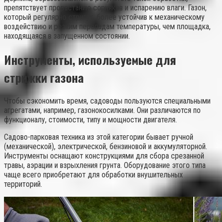
препятствует прорастанию сорняков и испарению влаги. Газон,
который регулярно стригут, более устойчив к механическому
воздействию и резким перепадам температуры, чем площадка,
находящаяся в запущенном состоянии.
Инструменты, используемые для
стрижки газона
Чтобы сэкономить время, садоводы пользуются специальными
агрегатами, например, газонокосилками. Они различаются по
функционалу, стоимости, типу и мощности двигателя.
Садово-парковая техника из этой категории бывает ручной
(механической), электрической, бензиновой и аккумуляторной.
Инструменты оснащают конструкциями для сбора срезанной
травы, аэрации и взрыхления грунта. Оборудование этого типа
чаще всего приобретают для обработки внушительных
территорий.