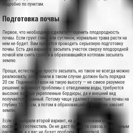
подробно по пунктам.
Подготовка почвы
Первое, что необходимо сделать — оценить плодородность
почвы. Если грунт глина или суглинок, нормально трава расти на
нем не будет. Вам придется проводить серьезную подготовку
почвы. Есть два варианта: засыпать участок сверху плодородной
почвой или снять грунт и в образовавшийся котлован засыпать
землю.
Проще, естественно просто засыпать, но такое не всегда можно
реализовать: слой земли в таком случае должен быть порядка
20 см. Поднимать газон на такую высоту — не самое разумное
решение: возникнут проблемы с отведением воды, требуются
высокие хорошо укрепленные бордюры, да и внешний вид
получается странный. Потому чаще удаляют глинистые почвы на
глубину 15-20 см, а потом в образовавшийся котлован завозят
землю.
Если вы выбрали второй вариант, на дно котлована можно
постелить геотекстиль. Он не даст прорасти сквозь него сорным
растениям, и у вас не будет проблем с прополкой.