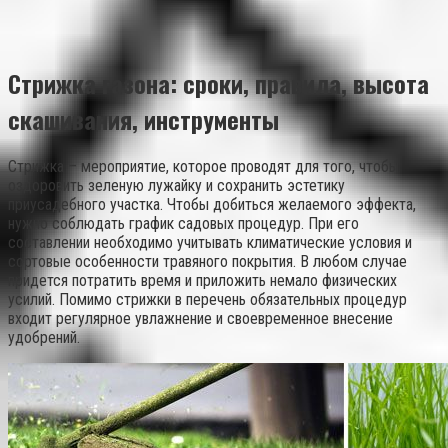
Стрижка газона: сроки, правила, высота
скашивания, инструменты
Стрижка – мероприятие, которое проводят для того, чтобы
оздоровить зеленую лужайку и сохранить эстетику
приусадебного участка. Чтобы добиться желаемого эффекта,
нужно соблюдать график садовых процедур. При его
составлении необходимо учитывать климатические условия и
сортовые особенности травяного покрытия. В любом случае
придется потратить время и приложить немало физических
усилий. Помимо стрижки в перечень обязательных процедур
входит регулярное увлажнение и своевременное внесение
удобрений.