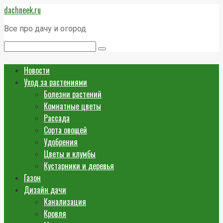
Перейти
dachneek.ru
к
контенту
Все про дачу и огород
Поиск:
Новости
Уход за растениями
Болезни растений
Комнатные цветы
Рассада
Сорта овощей
Удобрения
Цветы и клумбы
Кустарники и деревья
Газон
Дизайн дачи
Канализация
Кровля