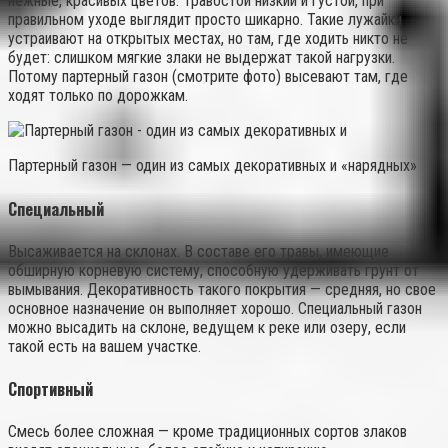
нежные, красивых цветов. Травостой низкий и густой, при
правильном уходе выглядит просто шикарно. Такие лужайки
устраивают на открытых местах, но там, где ходить никто не
будет: слишком мягкие злаки не выдержат такой нагрузки.
Потому партерный газон (смотрите фото) высевают там, где
ходят только по дорожкам.
Партерный газон — один из самых декоративных и «нарядных»
Специальный
Высаживается на склонах. В составе его травы, имеющие
обширную корневую систему, способную удерживать грунт от
вымывания. Декоративность такого покрытия — средняя, но свое
основное назначение он выполняет хорошо. Специальный газон
можно высадить на склоне, ведущем к реке или озеру, если
такой есть на вашем участке.
Спортивный
Смесь более сложная — кроме традиционных сортов злаков