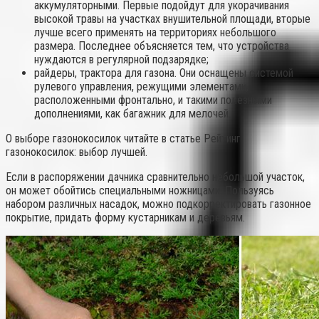
аккумуляторными. Первые подойдут для укорачивания
высокой травы на участках внушительной площади, вторые
лучше всего применять на территориях небольшого
размера. Последнее объясняется тем, что устройства
нуждаются в регулярной подзарядке;
райдеры, трактора для газона. Они оснащены системой
рулевого управления, режущими элементами,
расположенными фронтально, и такими полезными
дополнениями, как багажник для мелочей.
О выборе газонокосилок читайте в статье Рейтинг
газонокосилок: выбор лучшей.
Если в распоряжении дачника сравнительно небольшой участок,
он может обойтись специальными ножницами. Пользуясь
набором различных насадок, можно подкорректировать газонное
покрытие, придать форму кустарникам и деревьям.