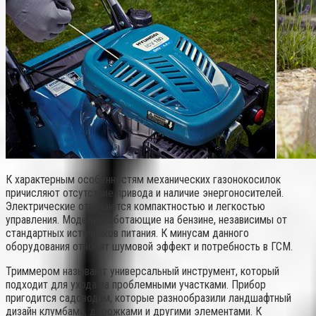
К характерным особенностям механических газонокосилок
причисляют отсутствие привода и наличие энергоносителей.
Электрические отличаются компактностью и легкостью
управления. Модели, работающие на бензине, независимы от
стандартных источников питания. К минусам данного
оборудования относят шумовой эффект и потребность в ГСМ.
Триммером называют универсальный инструмент, который
подходит для ухода за проблемными участками. Прибор
пригодится садоводам, которые разнообразили ландшафтный
дизайн клумбами, дорожками и другими элементами. К