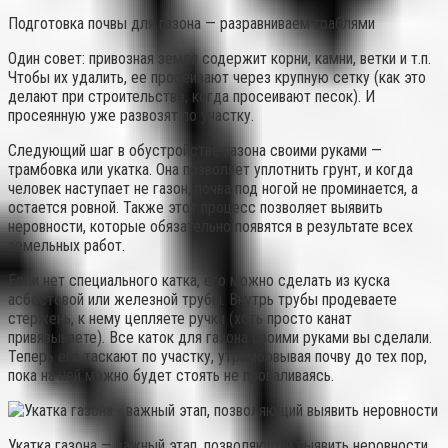
Подготовка почвы для газона — разравниваем граблями
Один совет: привозная земля содержит корни, камни, ветки и т.п.
Чтобы их удалить, ее просеивают через крупную сетку (как это
делают при строительстве, когда просеивают песок). И
просеянную уже развозят по участку.
Следующий шаг в обустройстве газона своими руками —
трамбовка или укатка. Она позволяет уплотнить грунт, и когда
человек наступает не газон, почва под ногой не проминается, а
остается ровной. Также этот процесс позволяет выявить
неровности, которые обязательно появятся в результате всех
земельных работ.
Если нет специального катка, его можно сделать из куска
асбестовой или железной трубы. Внутрь трубы продеваете
стержень, к нему цепляете ручки (хоть просто канат
привязываете). Все каток для газона своими руками вы сделали.
Теперь его таскают по участку, утрамбовывая почву до тех пор,
пока на ней можно будет стоять не проваливаясь.
Укатка газона — важный этап, позволяющий выявить неровности.