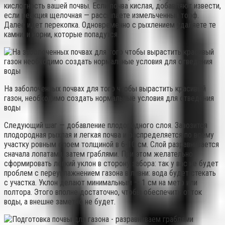
кислотность вашей почвы. Если почва кислая, добавляют извести,
если реакция щелочная — рассыпаете измельченный торф.
Далее идет перекопка. Одновременно с рыхлением удаляете те
камни, и корни, которые попадутся.
На заболоченных почвах для того чтобы вырастить красивый
газон, необходимо создать нормальные условия для отведения
воды
Следующий шаг — добавление плодородного слоя. Завозится
плодородная рыхлая и легкая почва и распределяется по всему
участку ровным слоем толщиной в 6-10 см. Слой разравнивается
сначала лопатами, затем граблями. При этом желательно
сформировать легкий уклон в сторону забора: так у вас не будет
проблем с переувлажнением газона в ливни: вода будет стекать
с участка. Уклон делают минимальным — 1 см на метр или
полтора. Этого вполне достаточно, чтобы обеспечить отток
воды, а внешне заметно не будет.