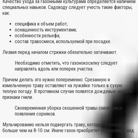
Качество ухода за газонными культурами определяется наличием
специальных навыков. Садоводу следует учесть такие факторы,
как:
специфика и объем работ;
оснащенность инструментами;
особенности рельефа;
состав травосмеси, используемой при посадке.
Лезвия перед началом стрижки обязательно затачивают.
Необходимо отметить, что газонокосилку следует
направлять вдоль или поперек участка.
Причем делать это нужно попеременно. Срезанную и
измельченную траву оставляют на лужайке только в сухую
теплую погоду. В противном случае появятся дождевые черви и
признаки гнили.
Своевременная уборка скошенной травы снизит риск
появления сорняков.
Мульчированию нельзя подвергать траву, которая отросла
больше чем на 8-10 см. Иначе газон приобретет неряшливый вид.