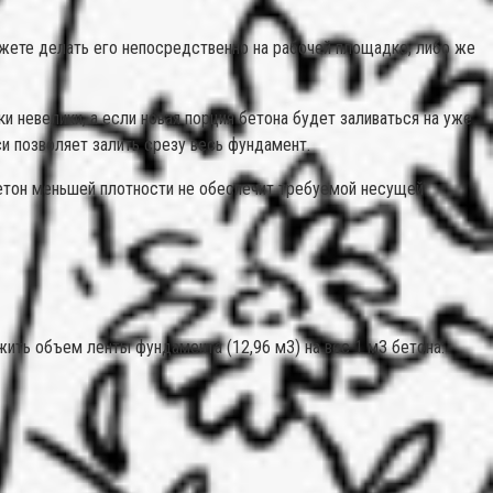
жете делать его непосредственно на рабочей площадке, либо же
 невелики, а если новая порция бетона будет заливаться на уже
и позволяет залить срезу весь фундамент.
бетон меньшей плотности не обеспечит требуемой несущей
ть объем ленты фундамента (12,96 м3) на вес 1 м3 бетона: