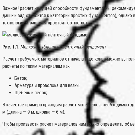
Важное! расчет несущей способности фундамента мы рекомендуем
данный вид относится к категории простых фундаментов), однако 
технологии — ваш дом простоит сотню лет.
Рис. 1.1
:
Мелкозаглубленный ленточный фундамент
Расчет требуемых материалов от начала и до конца можно выполн
расчеты по таким материалам как:
Бетон;
Арматура и проволока для вязки;
Щебень и песок;
В качестве примера приводим расчет материалов, необходимых дл
м (длинна — 9 м, ширина — 6 м).
Чтобы произвести расчет материалов нам нужно определить объе