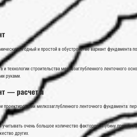
нт
ически выгодный и простой в обустройстве вариант фундамента под
а и технологии строительства мелкозаглубленного ленточного осно
ми руками.
нт — расчеты
и проектировании мелкозаглубленного ленточного фундамента: пер
 учитывать очень большое количество факторов: глубину промерза
жество других.