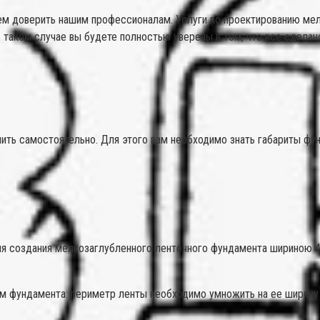
 доверить нашим профессионалам. Услуги по проектированию мелко
в таком случае вы будете полностью уверены в том, что все сделан
ить самостоятельно. Для этого вам необходимо знать габариты фун
я создания мелкозаглубленного ленточного фундамента шириною 40
м фундамента: периметр ленты необходимо умножить на ее ширину