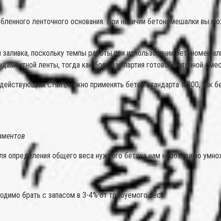
бленного ленточного основания. При наличии бетономешалки вы мо
заливка, поскольку темпы работы при использовании бетономешалки
даментной ленты, тогда как большая партия готовой бетонной смес
о действующим СНиП, нужно применять бетон стандарта М300, так 
аментов
ля определения общего веса нужного бетона нам необходимо умножи
одимо брать с запасом в 3-4% от требуемого веса: