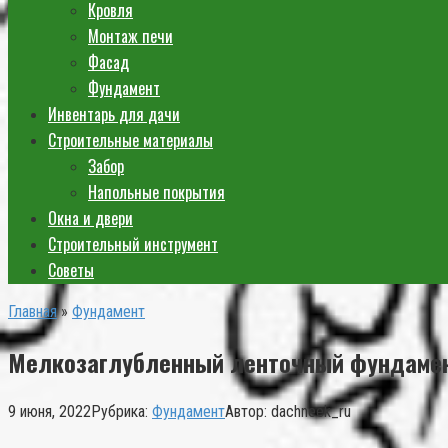
Кровля
Монтаж печи
Фасад
Фундамент
Инвентарь для дачи
Строительные материалы
Забор
Напольные покрытия
Окна и двери
Строительный инструмент
Советы
Главная
»
Фундамент
Мелкозаглубленный ленточный фундамен
9 июня, 2022
Рубрика:
Фундамент
Автор:
dachneek_ru