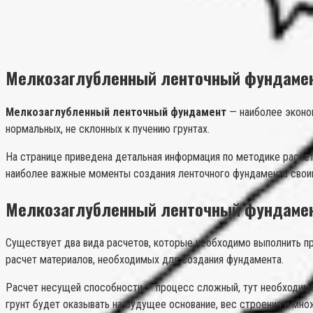
Мелкозаглубленный ленточный фундаме
Мелкозаглубленный ленточный фундамент
— наиболее эконом
нормальных, не склонных к пучению грунтах.
На странице приведена детальная информация по методике расчет
наиболее важные моменты создания ленточного фундамента свои
Мелкозаглубленный ленточный фундаме
Существует два вида расчетов, которые необходимо выполнить пр
расчет материалов, необходимых для создания фундамента.
Расчет несущей способности — процесс сложный, тут необходимо
грунт будет оказывать на будущее основание, вес строения и мно