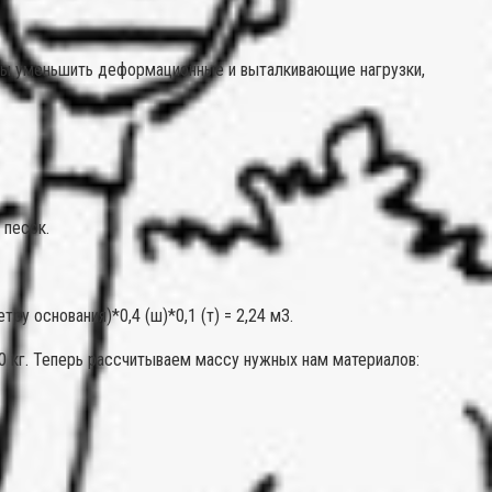
обы уменьшить деформационные и выталкивающие нагрузки,
 песок.
у основания)*0,4 (ш)*0,1 (т) = 2,24 м3.
0 кг. Теперь рассчитываем массу нужных нам материалов: