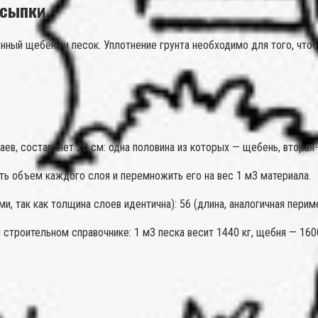
дсыпки
ный щебень и песок. Уплотнение грунта необходимо для того, чт
ев, составляет 20 см: одна половина из которых — щебень, вторая-
ть объем каждого слоя и перемножить его на вес 1 м3 материала.
так как толщина слоев идентична): 56 (длина, аналогичная периметр
строительном справочнике: 1 м3 песка весит 1440 кг, щебня — 160