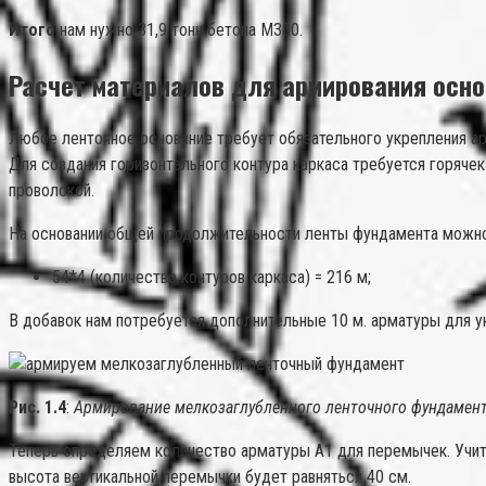
Итого
нам нужно 31,9 тонн бетона М300.
Расчет материалов для армирования осн
Любое ленточное основание требует обязательного укрепления а
Для создания горизонтального контура каркаса требуется горячек
проволокой.
На основании общей продолжительности ленты фундамента можно
54*4 (количество контуров каркаса) = 216 м;
В добавок нам потребуется дополнительные 10 м. арматуры для ук
Рис. 1.4
:
Армирование мелкозаглубленного ленточного фундамен
Теперь определяем количество арматуры А1 для перемычек. Учиты
высота вертикальной перемычки будет равняться 40 см.