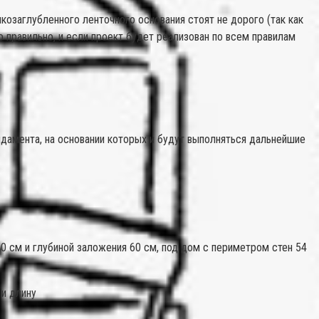
заглубленного ленточного основания стоят не дорого (так как
о правильно, и если проект будет реализован по всем правилам
дамента, на основании которых и будут выполняться дальнейшие
 см и глубиной заложения 60 см, под дом с периметром стен 54
 и длину