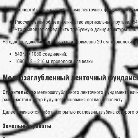
Совет эксперта! в мелкозаглубленных ленточных фундаментах ша
Рассчитываем общее количество вертикальных прутьев: (54/
Что позволяет определить требуемую длину арматуры: 540*
На одно соединение каркаса уходит примерно 20 см. проволоки. 
540*2 = 1080 соединений;
1080*0,2 = 216 м. проволоки для вязки.
Мелкозаглубленный ленточный фундамен
Строительство
мелкозаглубленного ленточного фундамента начи
размечается контур будущего основания согласно проекту.
Далее начинаются работы по рытью котлована, глубина которого 
Земельные работы