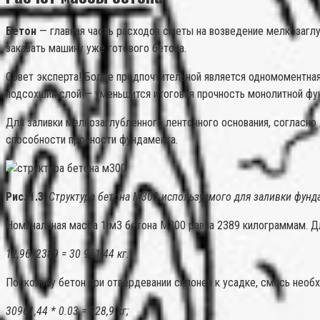
Бетон
— главная часть расходов сметы на возведение мелкозаглу
заказать машину уже готового бетона.
Совет эксперта! Более предпочтительной является одномоментная 
подсохший слой — уменьшится итоговая прочность монолитной фун
Для заливки мелкозаглубленного ленточного основания, согласн
способности прочности фундамента.
Рис. 1.3
:
Структура бетона М300 используемого для заливки фунд
Номинальная масса 1 м3 бетона М300 равна 2389 килограммам. Д
12,96*2389 = 30 961,44 кг.
Поскольку бетон при отвердевании склонен к усадке, смесь необх
30961,44 * 0.03 = 928,9 кг;