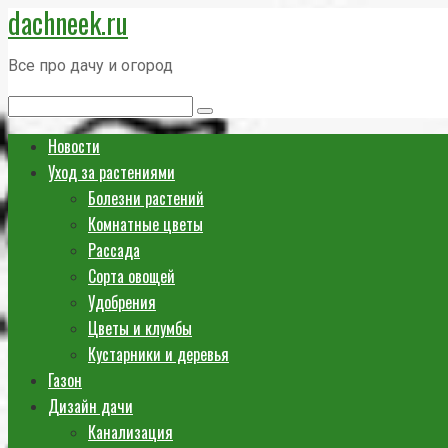
dachneek.ru
Перейти
к
Все про дачу и огород
контенту
Поиск:
Новости
Уход за растениями
Болезни растений
Комнатные цветы
Рассада
Сорта овощей
Удобрения
Цветы и клумбы
Кустарники и деревья
Газон
Дизайн дачи
Канализация