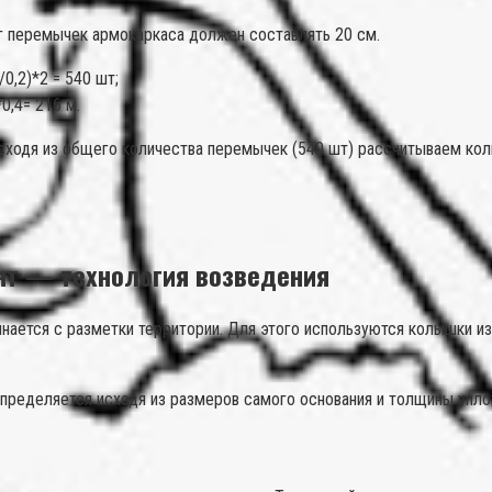
г перемычек армокаркаса должен составлять 20 см.
0,2)*2 = 540 шт;
0,4= 216 м.
Исходя из общего количества перемычек (540 шт) рассчитываем кол
т — технология возведения
нается с разметки территории. Для этого используются колышки из
определяется исходя из размеров самого основания и толщины упл