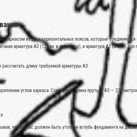
ования
рмокаркасом из двух горизонтальных поясов, которые соединяются
атаная арматура А3 (12 мм. в диаметре), и арматура А1 (8 мм). дл
 рассчитать длину требуемой арматуры А3:
репления углов каркаса. Совокупная длина прутьев А3 — 226 метро
та
вая, что каркас должен быть утоплен вглубь фундамента на десять