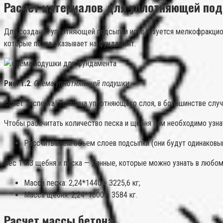
Расчет материалов для уплотняющей по
Для создания уплотняющей подсыпки используется мелкофракцион
которые почва оказывает на фундамент.
Рис. 1.2
:
Схема уплотняющей подушки
Совет эксперта! Толщина уплотняющего слоя, в большинстве случа
Чтобы рассчитать количество песка и щебня нам необходимо узна
Рассчитываем объем слоев подсыпки (они будут одинаковыми, 
Вес 1 м3 щебня и песка — данные, которые можно узнать в любом 
Масса песка: 2,24*1440 = 3225,6 кг;
Масса щебня: 2,24*1600 = 3584 кг.
Расчет массы бетона