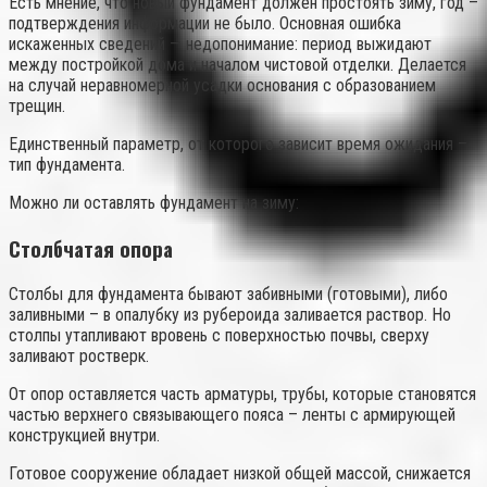
Есть мнение, что новый фундамент должен простоять зиму, год –
подтверждения информации не было. Основная ошибка
искаженных сведений — недопонимание: период выжидают
между постройкой дома и началом чистовой отделки. Делается
на случай неравномерной усадки основания с образованием
трещин.
Единственный параметр, от которого зависит время ожидания –
тип фундамента.
Можно ли оставлять фундамент на зиму:
Столбчатая опора
Столбы для фундамента бывают забивными (готовыми), либо
заливными – в опалубку из рубероида заливается раствор. Но
столпы утапливают вровень с поверхностью почвы, сверху
заливают ростверк.
От опор оставляется часть арматуры, трубы, которые становятся
частью верхнего связывающего пояса – ленты с армирующей
конструкцией внутри.
Готовое сооружение обладает низкой общей массой, снижается