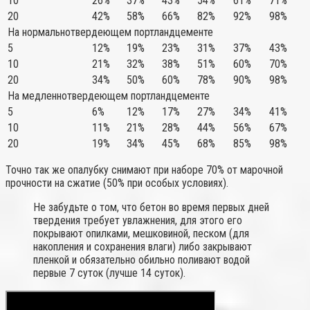
10
26%
37%
43%
54%
61%
71%
20
42%
58%
66%
82%
92%
98%
На нормальнотвердеющем портландцементе
5
12%
19%
23%
31%
37%
43%
10
21%
32%
38%
51%
60%
70%
20
34%
50%
60%
78%
90%
98%
На медленнотвердеющем портландцементе
5
6%
12%
17%
27%
34%
41%
10
11%
21%
28%
44%
56%
67%
20
19%
34%
45%
68%
85%
98%
Точно так же опалубку снимают при наборе 70% от марочной
прочности на сжатие (50% при особых условиях).
Не забудьте о том, что бетон во время первых дней
твердения требует увлажнения, для этого его
покрывают опилками, мешковиной, песком (для
накопления и сохранения влаги) либо закрывают
пленкой и обязательно обильно поливают водой
первые 7 суток (лучше 14 суток).