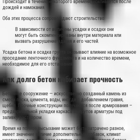
Происходит в течение некоторого времени, усиливается после
дождей и намокания.
Оба этих процесса сопровождают строительство.
В зависимости от величины усадки и осадки они
могут быть скомпенсированы внутри материала или
вызвать разрушение здания и его частей.
Усадка бетона и осадка грунта оказывают влияние на возможное
проседание ленточного фундамента и на количество времени,
необходимое для его отстаивания.
Как долго бетон набирает прочность
Бетонное сооружение — искусственно созданный камень из
смеси песка, цемента, воды, иногда с добавлением гравия,
щебня. Прочные конструкции получаются после армирования –
предварительной укладки каркаса из прутов арматуры под
заливку раствором.
Время на полное высыхание может быть затрачено разное,
имеет значение наличие дополнительных добавок, климат