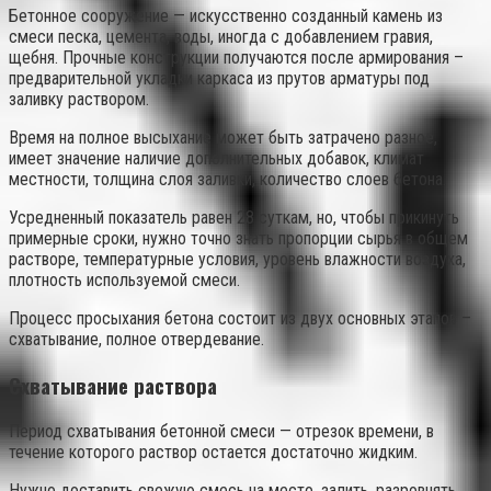
Бетонное сооружение — искусственно созданный камень из
смеси песка, цемента, воды, иногда с добавлением гравия,
щебня. Прочные конструкции получаются после армирования –
предварительной укладки каркаса из прутов арматуры под
заливку раствором.
Время на полное высыхание может быть затрачено разное,
имеет значение наличие дополнительных добавок, климат
местности, толщина слоя заливки, количество слоев бетона.
Усредненный показатель равен 28 суткам, но, чтобы прикинуть
примерные сроки, нужно точно знать пропорции сырья в общем
растворе, температурные условия, уровень влажности воздуха,
плотность используемой смеси.
Процесс просыхания бетона состоит из двух основных этапов –
схватывание, полное отвердевание.
Схватывание раствора
Период схватывания бетонной смеси — отрезок времени, в
течение которого раствор остается достаточно жидким.
Нужно доставить свежую смесь на место, залить, разровнять,