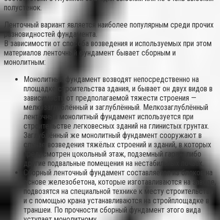
полустенок.
Ленточный вариант является наиболее популярным среди прочих
разновидностей фундамента.
В зависимости от способа возведения и используемых при этом
материалов ленточный фундамент бывает сборным и
монолитным:
Монолитный фундамент возводят непосредственно на
площадке строительства здания, и бывает он двух видов в
зависимости от предполагаемой тяжести строения —
мелкозаглублённый и заглублённый. Мелкозаглублённый
ленточный монолитный фундамент используется при
строительстве легковесных зданий на глинистых грунтах.
Заглублённый же монолитный фундамент сооружают в
случае возведения тяжёлых строений и зданий, в которых
предусмотрен цокольный этаж, подземный гараж либо
другие подвальные помещения на нестабильных почвах.
Сборный ленточный фундамент составляется из блоков на
основе железобетона, которые изготавливаются на заводе,
подвозятся на специальной технике к месту строительства
и с помощью крана устанавливаются на стройплощадке в
траншеи. По прочности сборный фундамент этого вида
уступает монолитному.