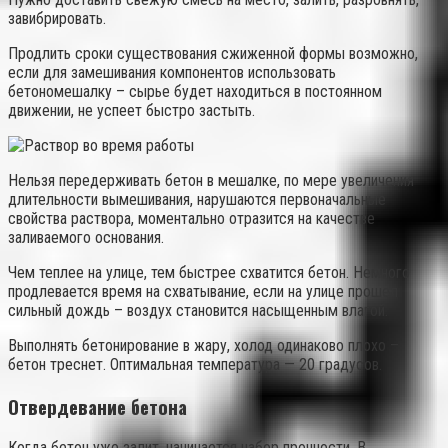
завибрировать.
Продлить сроки существования сжиженной формы возможно,
если для замешивания компонентов использовать
бетономешалку – сырье будет находиться в постоянном
движении, не успеет быстро застыть.
Нельзя передерживать бетон в мешалке, по мере увеличения
длительности вымешивания, нарушаются первоначальные
свойства раствора, моментально отразится на качестве
заливаемого основания.
Чем теплее на улице, тем быстрее схватится бетон. Немного
продлевается время на схватывание, если на улице прошел
сильный дождь – воздух становится насыщенным влагой.
Выполнять бетонирование в жару, холод одинаково плохо –
бетон треснет. Оптимальная температура — 20 градусов.
Отвердевание бетона
Когда бетон уже залит, начинается набор прочности. В