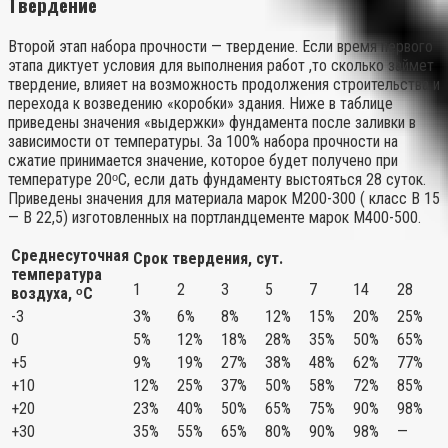
Твердение
Второй этап набора прочности — твердение. Если время первого
этапа диктует условия для выполнения работ ,то сколько займет
твердение, влияет на возможность продолжения строительства и
перехода к возведению «коробки» здания. Ниже в таблице
приведены значения «выдержки» фундамента после заливки в
зависимости от температуры. За 100% набора прочности на
сжатие принимается значение, которое будет получено при
температуре 20ᵒС, если дать фундаменту выстояться 28 суток.
Приведены значения для материала марок М200-300 ( класс B 15
— B 22,5) изготовленных на портландцементе марок М400-500.
Среднесуточная
Срок твердения, сут.
температура
1
2
3
5
7
14
28
воздуха, ᵒС
-3
3%
6%
8%
12%
15%
20%
25%
0
5%
12%
18%
28%
35%
50%
65%
+5
9%
19%
27%
38%
48%
62%
77%
+10
12%
25%
37%
50%
58%
72%
85%
+20
23%
40%
50%
65%
75%
90%
98%
+30
35%
55%
65%
80%
90%
98%
—