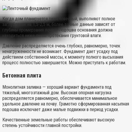
Когда дом планируется тяжеловесный, выполняют полное
заглубление на 1,5-2,5 м, более точные данные зависят от
глубины промерзания почвы. Подошва основания должна
находиться ниже линии протекания грунтовой влаги.
Давление распределяется очень глубоко, равномерно, точек
ненагруженности не возникает. Фундамент дает усадку под
действием собственной массы, к моменту полного высыхания
процесс полностью завершается. Можно приступать к работам.
Бетонная плита
Монолитная заливка — хороший вариант фундамента под
тяжелый, многоэтажный дом. Высокая опорная нагрузка
распределяется равномерно, обеспечивается минимальное
удельное давление на почву. Грамотно сформированная насыпная
подошва исключает даже малые подвижки в период усадки.
Качественные земельные работы обеспечивают высокую
степень устойчивости главной постройки.