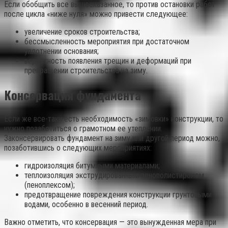
Если обобщить все вышесказанное, то против остановки работ
после цикла «ниже нуля» можно привести следующее:
увеличение сроков строительства;
бессмысленность мероприятия при достаточном
уплотнении основания;
вероятность появления трещин и деформаций при
прекращении строительства на зиму.
Консервация фундамента
Если же все-таки есть необходимость «зимовки» конструкции, то
нужно позаботиться о грамотном ее утеплении.
Законсервировать фундамент на зиму или другой период можно,
позаботившись о следующих мероприятиях:
гидроизоляция битумными материалами;
теплоизоляция экструдированным пенополистиролом
(пеноплексом);
предотвращение повреждения конструкции грунтовыми
водами, особенно в весенний период.
Важно отметить, что консервация — это вынужденная мера при