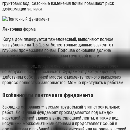
грунтовых вод, сезонные изменения почвы повышают риск
деформации заливки.
Ленточная форма
Когда дом планируется тяжеловесный, выполняют полное
заглубление на 1,5-2,5 м, более точные данные зависят от
глубины промерзания почвы. Подошва основания должна
находиться ниже линии протекания грунтовой влаги.
Давление распределяется очень глубоко, равномерно, точек
ненагруженности не возникает. Фундамент дает усадку под
действием собственной массы, к моменту полного высыхания
процесс полностью завершается. Можно приступать к работам.
Особенности ленточного фундамента
Закладка основания — весьма трудоёмкий этап строительных
работ. Ленточный фундамент прокладывается под каждой
наружной стеной здания в виде сплошной ленты, а также под
несущими межкомнатными стенами и представляет собой в
соответствии с глубиной закладки высокий или не очень высокий