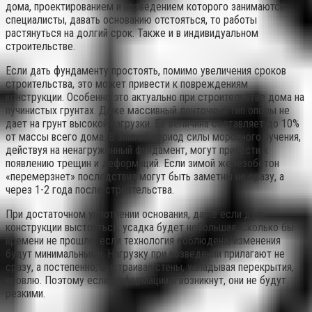
дома, проектированием и возведением которого занимаются
специалисты, давать основанию отстояться, то работы
растянуться на долгий срок. Также и в индивидуальном
строительстве.
Если дать фундаменту простоять, помимо увеличения сроков
строительства, это может привести к повреждениям
конструкции. Особенно это актуально при строительстве дома на
пучинистых грунтах. Даже массивный ленточный тип опоры не
дает на грунт высокой нагрузки. Ее величина составляет до 10%
от массы всего дома. В зимний период силы морозного пучения,
действуя на ненагруженный фундамент, могут привести к
появлению трещин и деформаций. Если зимой железобетон
«перемерзнет» последствия могут быть заметны не сразу, а
через 1-2 года после строительства.
При достаточном уплотнении основания, даже если дать
конструкции выстояться, усадка будет небольшая. Сколько бы
времени не прошло, если технология соблюдена, изменения
будут минимальными. Нагрузку при возведении прилагают не
сразу, а постепенно, выстраивая стены, укладывая перекрытия,
кровлю. Поэтому если деформации и возникнут, они не будут
резкими.