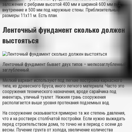
заложения с ребрами высотой 400 мм и шириной 600 мм под
внутренние и 500 мм под наружные стены. Приблизительные
размеры 11х11 м. Есть план.
Ленточный фундамент сколько должен
выстояться
Ленточный фундамент бывает двух типов – мелкозаглубленный,
заглубленный.
Мелкий вариант используют под легкие постройки каркасного
типа, из древесного бруса, иного легкого материала. Часто это
сооружения технического назначения, вроде сарайчика под
инвентарь, уличный туалет. Нижняя грань сооружения
располагается выше уровня протекания подземных вод.
На сооружение оказывается примерно та же степень давления,
что и на ростверк столбчатой постройки. Если нужно выжидать
перед строительством дома, то точно не в период с осени до
весны. Пучение грунта от холода, увеличение количества