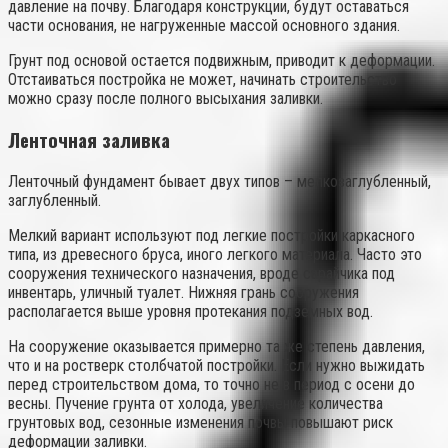
давление на почву. Благодаря конструкции, будут оставаться
части основания, не нагруженные массой основного здания.
Грунт под основой остается подвижным, приводит к деформации.
Отстаиваться постройка не может, начинать строительство
можно сразу после полного высыхания заливки.
Ленточная заливка
Ленточный фундамент бывает двух типов – мелкозаглубленный,
заглубленный.
Мелкий вариант используют под легкие постройки каркасного
типа, из древесного бруса, иного легкого материала. Часто это
сооружения технического назначения, вроде сарайчика под
инвентарь, уличный туалет. Нижняя грань сооружения
располагается выше уровня протекания подземных вод.
На сооружение оказывается примерно та же степень давления,
что и на ростверк столбчатой постройки. Если нужно выжидать
перед строительством дома, то точно не в период с осени до
весны. Пучение грунта от холода, увеличение количества
грунтовых вод, сезонные изменения почвы повышают риск
деформации заливки.