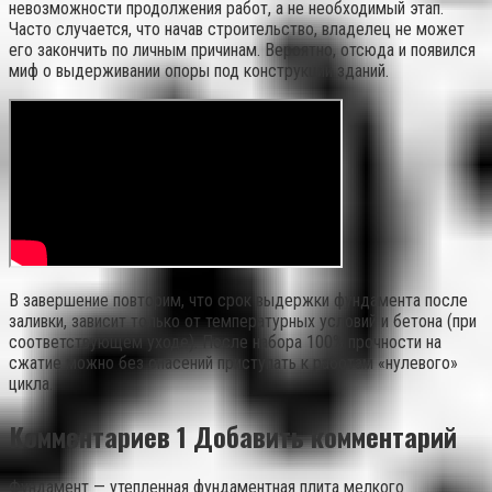
невозможности продолжения работ, а не необходимый этап.
Часто случается, что начав строительство, владелец не может
его закончить по личным причинам. Вероятно, отсюда и появился
миф о выдерживании опоры под конструкции зданий.
В завершение повторим, что срок выдержки фундамента после
заливки, зависит только от температурных условий и бетона (при
соответствующем уходе). После набора 100% прочности на
сжатие можно без опасений приступать к работам «нулевого»
цикла.
Комментариев 1 Добавить комментарий
Фундамент — утепленная фундаментная плита мелкого