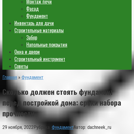
Монтаж печи
Фасад
Фундамент
Инвентарь для дачи
Строительные материалы
Забор
Напольные покрытия
Окна и двери
Строительный инструмент
Советы
Главная
»
Фундамент
Сколько должен стоять фундамент
перед постройкой дома: сроки набора
прочности
29 ноября, 2022
Рубрика:
Фундамент
Автор:
dachneek_ru