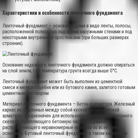
Характеристики и особенности ленточного фундамента
Ленточный фундамент – основание дома в виде ленты, полосы,
расположенной полностью под всеми наружными стенами и под
некоторыми внутренними простенками (при больших размерах
строения).
Основание надежного ленточного фундамента должно опираться
на слой земли, где температура грунта всегда выше 0°C.
Ленточный фундамент может быть выполнен из цементной
смеси и мелкого щебня или из бутового камня, залитого готовым
цементным раствором.
Материал ленточного фундамента – бетон и арматура. Железный
каркас из сваренных между собой кусков металлической
арматуры предназначен для использования в качестве опорного
скелета, укрепляющего бетонную часть фундамента,
распределяющего неравномерные нагрузки по всей ленте
основания. Бутовый ленточный фундамент в таком каркасе не