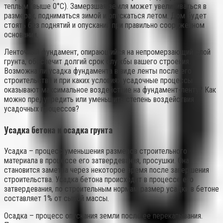
теплым (выше 0°C). Замерзшая земля может увеличиваться в
размерах, подниматься зимой и опускаться летом. Дом будет
стоять без поднятий и опусканий при правильно сооруженном
основании.
Ленточный фундамент, опирающийся на непромерзающий слой
грунта, обеспечит долгий срок службы вашего строения.
Возможна ли усадка фундамента в виде ленты после его
строительства и при каких условиях усадочные процессы
оказывают максимальное воздействие на фундамент-ленту? Как
можно предупредить или уменьшить степень воздействия
усадочных процессов?
Усадка бетона и осадка грунта
Усадка – процесс уменьшения размеров строительного
материала в процессе его затвердевания, просушки. Она
становится заметна через некоторое время после завершения
строительства. Усадка бетона происходит в процессе его
затвердевания, по строительным нормам размер усадки в бетоне
составляет 1% от сырой массы.
Осадка – процесс опускания земли после ее перекапывания.