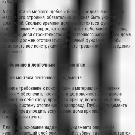
нуждается.
А вот лента из мелкого щебня и бетона, предназначенная для
массивного строения, обязательно должная быть укреплена
арматурой. Сколько времени должен отстояться фундамент
после заливки – вопрос, который задают себе многие хозяева,
занимающиеся строительством собственного загородного дома.
Сколько должен отстаиваться ленточный фундамент, чтобы
выдержать вес конструкции и не дать трещин после возведения
строения?
Требование к ленточным фундаментам
Схема монтажа ленточного фундамента.
Главное требование к конструкции и материалам основания
здания – обеспечить прочность и долговечность. Фундамент
держит на себе стену, простенки, крышу, перекрытия, полы,
мебель, систему отопления и водопровод. Глубина фундамента
должна предупредить вспучивание дома при зимнем
промерзании грунта.
Для этого основание надежного фундамента опирают на
непромерзающий слой земли на той глубине, где грунт остается