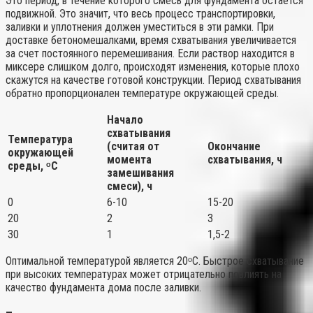
Это период, в течение которого смесь для фундамента остается
подвижной. Это значит, что весь процесс транспортировки,
заливки и уплотнения должен уместиться в эти рамки. При
доставке бетономешалками, время схватывания увеличивается
за счет постоянного перемешивания. Если раствор находится в
миксере слишком долго, происходят изменения, которые плохо
скажутся на качестве готовой конструкции. Период схватывания
обратно пропорционален температуре окружающей среды.
Начало
схватывания
Температура
(считая от
Окончание
окружающей
момента
схватывания, ч
среды, ᵒС
замешивания
смеси), ч
0
6-10
15-20
20
2
3
30
1
1,5-2
Оптимальной температурой является 20ᵒС. Быстрое схватывание
при высоких температурах может отрицательно повлиять на
качество фундамента дома после заливки.