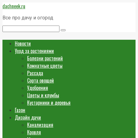
Перейти
dachneek.ru
к
контенту
Все про дачу и огород
Поиск:
Новости
Уход за растениями
Болезни растений
Комнатные цветы
Рассада
Сорта овощей
Удобрения
Цветы и клумбы
Кустарники и деревья
Газон
Дизайн дачи
Канализация
Кровля