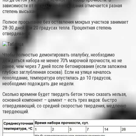
зависимости от погоды, дней выжидания отмечается разная
степень высыхания.
Полное просыхание без оставления мокрых участков занимает
28-30 дней при 20 градусах тепла. Процентная степень
отвердевания:
Чтобы полностью демонтировать опалубку, необходимо
дождаться набора не менее 70% марочной прочности, но не
ранее, чем через 7 дней после бетонирования (если заложена
глубоко заглубленная основа). Если на улице началось
похолодание, температура опустилась до 10 градусов,
необходимо подождать две недели.
Сколько времени будет твердеть бетон точно сказать нельзя,
основной компонент – цемент – есть трех видов: быстро
отвердевающий, со средней скоростью твердения, медленно
твердеющий.