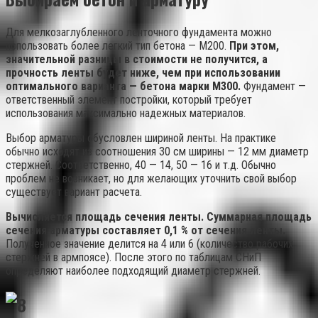
Для мелкозаглубленного ленточного фундамента можно
использовать более легкий тип бетона — М200.
При этом,
значительной разницы в стоимости не получится, а
прочность ленты будет ниже, чем при использовании
оптимального варианта — бетона марки М300.
Фундамент —
ответственный элемент постройки, который требует
использования максимально надежных материалов.
Выбор арматуры обусловлен шириной ленты. На практике
обычно исходят из соотношения 30 см ширины — 12 мм диаметр
стержней. Соответственно, 40 — 14, 50 — 16 и т.д. Обычно
проблем не возникает, но для желающих уточнить свой выбор
существует вариант расчета.
Вычисляется площадь сечения ленты. Суммарная площадь
сечения арматуры составляет 0,1 % от сечения ленты.
Полученное значение делится на 4 или 6 (количество рабочих
стержней в армпоясе). После этого по таблицам СНиП
определяют наиболее подходящий диаметр стержней.