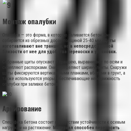
Монтаж опалубки
Опалубка — это форма, в которую заливается бетон. Она
собирается из обрезных досок толщиной 25-40 мм.
Щиты
изготавливают вне траншеи, но в непосредственной
близости от нее для удобства переноски и установки.
Собранные щиты опускают в траншею, выравнивают по осям и
скрепляют распорками. Они определяют ширину ленты. Снаружи
щиты фиксируются вертикальными планками, вбитыми в грунт, а
также используются упоры, обеспечивающие неподвижность
опалубки при заливке бетона.
Армирование
Специфика бетона состоит в отсутствии устойчивости к осевым
нагрузкам на растяжение.
Материал способен переносить