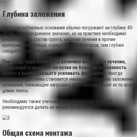
Глубина заложения
Мелкозаглубленные основания обычно погружают на глубину 40-
70 см. Это усредненное значение, но на практике необходимо
рассматривать состав грунта, нагрузки пучения и прочие
критерии. Чем больше отрицательных факторов, тем глубже
следует погружать ленту.
При этом, надо учитывать величину морозного пучения,
создающего высокие нагрузки на боковую поверхность
ленты и вынуждающего усиливать фундамент.
Иногда
решением проблемы становится уменьшение глубины заложения
основания, снижающее нагрузки и уравновешивающее их по всей
длине ленты.
Необходимо также учитывать размер цоколя, который
рекомендуется делать не менее 30-40 см.
Общая схема монтажа