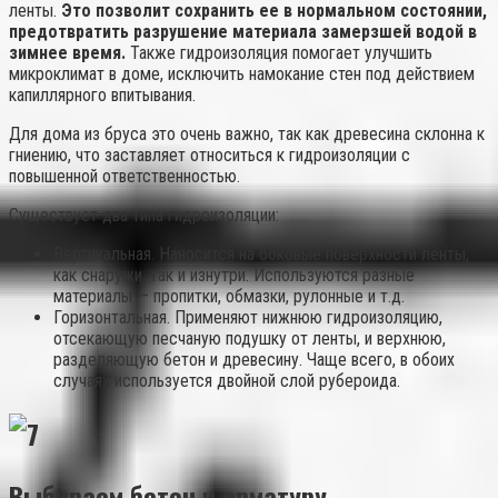
ленты.
Это позволит сохранить ее в нормальном состоянии,
предотвратить разрушение материала замерзшей водой в
зимнее время.
Также гидроизоляция помогает улучшить
микроклимат в доме, исключить намокание стен под действием
капиллярного впитывания.
Для дома из бруса это очень важно, так как древесина склонна к
гниению, что заставляет относиться к гидроизоляции с
повышенной ответственностью.
Существует два типа гидроизоляции:
Вертикальная. Наносится на боковые поверхности ленты,
как снаружи, так и изнутри. Используются разные
материалы — пропитки, обмазки, рулонные и т.д.
Горизонтальная. Применяют нижнюю гидроизоляцию,
отсекающую песчаную подушку от ленты, и верхнюю,
разделяющую бетон и древесину. Чаще всего, в обоих
случаях используется двойной слой рубероида.
Выбираем бетон и арматуру