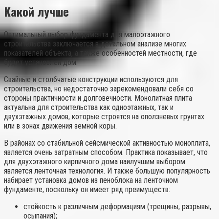
Какой лучше
Оптимальный выбор фундамента для малоэтажного
строительства заключается в детальном анализе многих
показателей объекта, а также особенностей местности, где
будет установлен дом.
Свайные и столбчатые конструкции используются для
строительства, но недостаточно зарекомендовали себя со
стороны практичности и долговечности. Монолитная плита
актуальна для строительства как одноэтажных, так и
двухэтажных домов, которые строятся на оползневых грунтах
или в зонах движения земной коры.
В районах со стабильной сейсмической активностью моноплита,
является очень затратным способом. Практика показывает, что
для двухэтажного кирпичного дома наилучшим выбором
является ленточная технология. И также большую популярность
набирает установка домов из пеноблока на ленточном
фундаменте, поскольку он имеет ряд преимуществ:
стойкость к различным деформациям (трещины, разрывы,
осыпания);