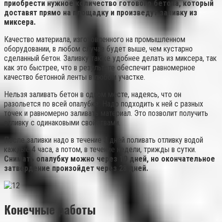
приобрести нужное количество готового бетона, который
доставят прямо на площадку и произведут заливку из
миксера.
Качество материала, изготовленного на промышленном
оборудовании, в любом случае будет выше, чем кустарно
сделанный бетон. Заливку также удобнее делать из миксера, так
как это быстрее, что в результате обеспечит равномерное
качество бетонной ленты в любом участке.
Нельзя заливать бетон в одном месте, надеясь, что он
разольется по всей опалубке. Надо подходить к ней с разных
точек и равномерно заливать материал. Это позволит получить
отливку с одинаковыми свойствами.
После заливки надо в течение 3 дней поливать отливку водой
каждые 4 часа, а потом, в течение недели, трижды в сутки.
Снимать опалубку можно через 10 дней, но окончательное
затвердение произойдет через 28 дней.
Конечные работы