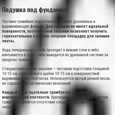
Подушка под фундамент
Песчано-гравийная подготовка выполняет дренажные и
выравнивающие функции.
Дно траншеи не имеет идеальной
поверхности, поэтому слой засыпки позволяет получить
горизонтальную и ровную опорную площадку для заливки
ленты.
Вода, попадающая в слой, проходит в нижние слои и либо
впитывается в грунт, либо выводится по дренажной системе за
пределы траншеи.
Стандартный вариант засыпки — песчаная подготовка толщиной
10-15 см, слой мелкого щебня 10-15 см и поверхностный
выравнивающий слой песка. Используется чистый речной песок,
не содержащий органических включений.
Каждый слой тщательно трамбуется до степени
максимальной плотности.
Критерием определения качества
трамбовки является отсутствие следов обуви при ходьбе по
засыпке.