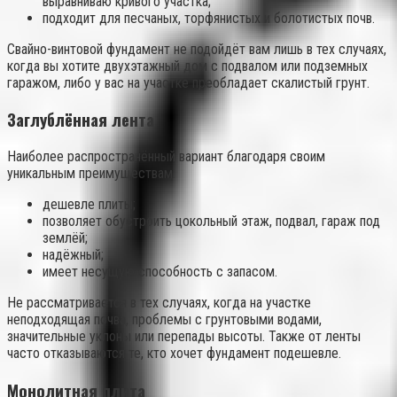
выравниваю кривого участка;
подходит для песчаных, торфянистых и болотистых почв.
Свайно-винтовой фундамент не подойдёт вам лишь в тех случаях,
когда вы хотите двухэтажный дом с подвалом или подземных
гаражом, либо у вас на участке преобладает скалистый грунт.
Заглублённая лента
Наиболее распространённый вариант благодаря своим
уникальным преимуществам:
дешевле плиты;
позволяет обустроить цокольный этаж, подвал, гараж под
землёй;
надёжный;
имеет несущую способность с запасом.
Не рассматривается в тех случаях, когда на участке
неподходящая почва, проблемы с грунтовыми водами,
значительные уклоны или перепады высоты. Также от ленты
часто отказываются те, кто хочет фундамент подешевле.
Монолитная плита