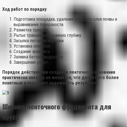
Ход работ по порядку
:
Подготовка площадки, удаление верхнего слоя почвы и
выравнивание поверхности.
Разметка траншеи.
Рытье траншеи на заданную глубину.
Засыпка песчаной подушки.
Установка опалубки.
Создание армпояса.
Заливка бетона, выдержка.
Завершение работ.
Порядок действий при создании ленточного основания
практически никогда не меняется, что делает его более
понятным и повышает надежность результата.
Ширина ленточного фундамента для
бруса