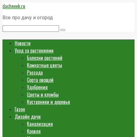
Перейти
dachneek.ru
к
контенту
Все про дачу и огород
Поиск:
Новости
Уход за растениями
Болезни растений
Комнатные цветы
Рассада
Сорта овощей
Удобрения
Цветы и клумбы
Кустарники и деревья
Газон
Дизайн дачи
Канализация
Кровля