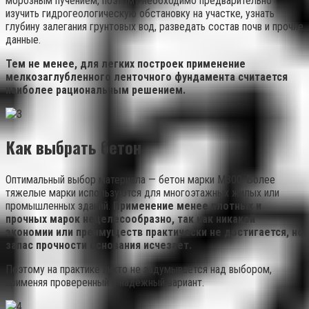
морозным пучением, поэтому необходимо предварительно
изучить гидрогеологическую обстановку на участке, узнать
глубину залегания грунтовых вод, разведать состав почв и прочие
данные.
Тем не менее, для легких построек применение
мелкозаглубленного ленточного фундамента считается
наиболее рациональным решением.
Как выбрать бетон
Оптимальный выбор материала — бетон марки М300. Более
тяжелые марки используются для многоэтажных жилых или
промышленных зданий.
Применение менее плотных и
прочных марок нецелесообразно, так как никакой
экономии или преимуществ практически не достигается, но
запас прочности основания исчезает.
Поэтому на практике никто не задумывается над выбором,
применяя проверенный и надежный вариант.