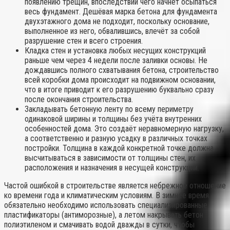
появлению трещин, впоследствии чего начнёт осыпаться
весь фундамент. Дешёвая марка бетона для фундамента
двухэтажного дома не подходит, поскольку основание,
выполненное из него, обвалившись, влечёт за собой
разрушение стен и всего строения.
Кладка стен и установка любых несущих конструкций
раньше чем через 4 недели после заливки основы. Не
дождавшись полного схватывания бетона, строительство
всей коробки дома происходит на подвижном основании,
что в итоге приводит к его разрушению буквально сразу
после окончания строительства.
Закладывать бетонную ленту по всему периметру
одинаковой ширины и толщины без учёта внутренних
особенностей дома. Это создаёт неравномерную нагрузку,
а соответственно и разную усадку в различных точках
постройки. Толщина в каждой конкретной точке должна
высчитываться в зависимости от толщины стен, их
расположения и назначения в несущей конструкции.
Частой ошибкой в строительстве является небрежное отношение
ко времени года и климатическим условиям. В зимнее время
обязательно необходимо использовать специализированные
пластификаторы (антиморозные), а летом накрывать бетон
полиэтиленом и смачивать водой дважды в сутки, чтобы