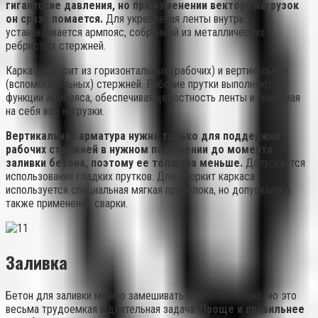
гигантские давления, но при изменении вектора нагрузок
он сразу ломается.
Для укрепления ленты внутрь
устанавливается армпояс, собранный из металлических
ребристых стержней.
Каркас состоит из горизонтальных (рабочих) и вертикальных
(вспомогательных) стержней. Рабочие прутки выполняют
функции армпояса, обеспечивая целостность ленты и принимая
на себя все нагрузки.
Вертикальная арматура нужна только для поддержки
рабочих стержней в нужном положении до момента
заливки бетона, поэтому ее толщина меньше.
Допускается
использование гладких прутков. Для сборкит каркаса
используется специальная мягкая проволока, но допускается
также применение сварки.
Заливка
Бетон для заливки можно замешивать самостоятельно, но это
весьма трудоемкая и длительная задача.
Проще и правильнее