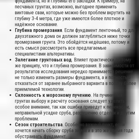
фундамента, но и глубины его закладки. К примеру, на
песчаных грунтах, возможно, выгоднее применить
винтовые сваи, которые можно без проблем вкрутить на
глубину 3-4 метра, где уже имеются более плотное и
надёжное основание.
Глубина промерзания
. Если фундамент ленточный, то для
двухэтажного дома он должен заглубляться ниже точки
промерзания грунта. Это обойдётся недёшево, потому и
есть смысл рассмотреть все предлагаемые
специалистами альтернативы.
Залегание грунтовых вод
. Влияет практически по тому
же принципу, что и глубина промерзания. В зависимости от
результатов исследования нередко принимается решение
не только изменить размеры фундамента, а и полностью
отказаться от заранее выбранного варианта в пользу более
приемлемой технологии.
Склонность к морозному пучению
. На пучинистых
грунтах выбору и расчёту основания следует уделить
особое внимание, так как ошибки приведут к перекосам,
неправильной усадке сруба, разрушению отделки и другим
проблемам.
Сезон строительства
. Особенно важный пункт, если
хочется начать сборку сруба зимой и в это же время года
обустраивать фундамент.