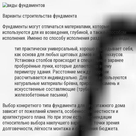
Варианты строительства фундамента
Фундаменты могут отличаться материалами, которые
используются для их возведения, глубиной, а также способом
исполнения. Именно по способу исполнения разделяют их виды:
тип практически универсальный, хорошо оправдывает себя,
как основа для любых щитовых домов или таунхаусов.
Установка столбов происходит в специальные заранее
пробурённые лунки, которые делаются по всему
периметру здания. Расстояние между опорами
рассчитывается индивидуально. Для опор используются
натуральные материалы брёвна, природный камень и
искусственные составляющие (трубы или
железобетонные пасынки).
Выбор конкретного типа фундамента для двухэтажного дома
зависит от пожеланий клиента, особенностей местности и
архитектурного плана. Но при этом есть рекомендации
относительно выбора наилучшего варианта, с точки зрения
долговечности, лёгкости монтажа и сохранения бюджета.