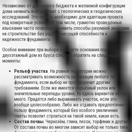
Независимо от доступного бюджета и желаемой конфигурации
дома начинать всегда стоит с геологических и геодезических
исследований. Это просто необходимо для адаптации проекта
под конкретные условия. В том числе, грамотно проведённые
изыскания часто позволяют выявить способы разумной экономии
на строительстве без ущерба несущей способности и
надёжности фундамента.
Особое внимание при выборе и расчёте основания под
двухэтажный дом из бруса следует обратить на следующие
моменты:
Рельеф участка
. На ровной территории можно
рассматривать возможность реализации любого типа
фундамента, если выбор не противоречит другим
требованиям. Если же имеется серьёзный уклон или
значительные перепады уровня, то здесь вариантов не так
много. Придётся либо выравнивать участок, если это
вообще целесообразно. Либо же отдавать предпочтение в
пользу фундамента, который без особого увеличения
сметы позволит строиться на такой земле, какая есть.
Состав почвы
. Чернозём, глина, песок, торфяник и другие.
От состава почвы во многом зависит выбор не только типа