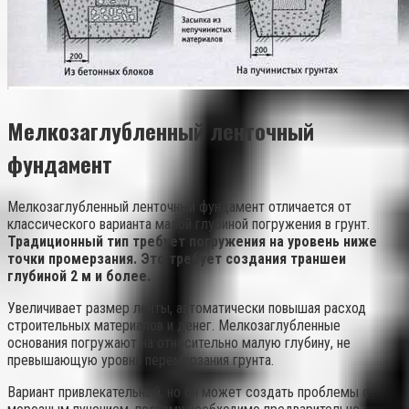
Мелкозаглубленный ленточный
фундамент
Мелкозаглубленный ленточный фундамент отличается от
классического варианта малой глубиной погружения в грунт.
Традиционный тип требует погружения на уровень ниже
точки промерзания. Это требует создания траншеи
глубиной 2 м и более.
Увеличивает размер ленты, автоматически повышая расход
строительных материалов и денег. Мелкозаглубленные
основания погружают на относительно малую глубину, не
превышающую уровня перемерзания грунта.
Вариант привлекательный, но он может создать проблемы с