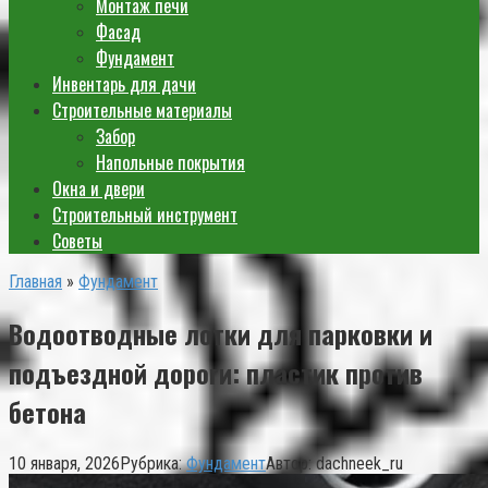
Монтаж печи
Фасад
Фундамент
Инвентарь для дачи
Строительные материалы
Забор
Напольные покрытия
Окна и двери
Строительный инструмент
Советы
Главная
»
Фундамент
Водоотводные лотки для парковки и
подъездной дороги: пластик против
бетона
10 января, 2026
Рубрика:
Фундамент
Автор:
dachneek_ru