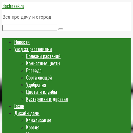
Перейти
dachneek.ru
к
контенту
Все про дачу и огород
Поиск:
Новости
Уход за растениями
Болезни растений
Комнатные цветы
Рассада
Сорта овощей
Удобрения
Цветы и клумбы
Кустарники и деревья
Газон
Дизайн дачи
Канализация
Кровля