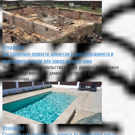
Фундамент
Как правильно провести демонтаж старого фундамента и
подготовить участок для нового дачного дома
Перед началом строительства нового дачного дома важно
грамотно организовать демонтаж старого фундамента и
комплексную
Фундамент
Строительство бассейна: от проекта до воплощения мечты