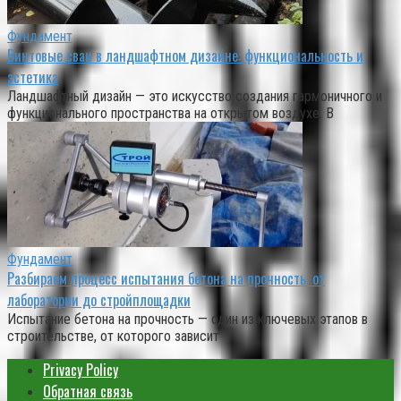
Фундамент
Винтовые сваи в ландшафтном дизайне: функциональность и
эстетика
Ландшафтный дизайн — это искусство создания гармоничного и
функционального пространства на открытом воздухе. В
Фундамент
Разбираем процесс испытания бетона на прочность: от
лаборатории до стройплощадки
Испытание бетона на прочность — один из ключевых этапов в
строительстве, от которого зависит
Privacy Policy
Обратная связь