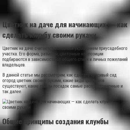
Цветник на даче для начинающих — как
сделать клумбу своими руками
Цветник на даче считается основным украшением приусадебного
участка. Его форма, размеры, цветочные композиции
подбираются в зависимости от общего стиля и личных пожеланий
владельцев.
В данной статье мы рассмотрим, как сделать красивый сад
огород цветник своими руками, какие виды цветников
существуют, какие схемы посадок самые распространенные и
так далее.
Общие принципы создания клумбы