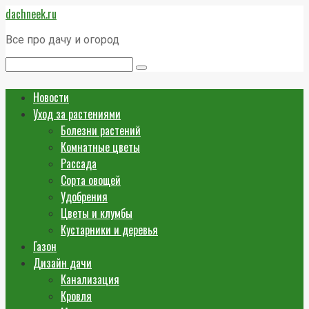
Перейти
dachneek.ru
к
контенту
Все про дачу и огород
Поиск:
Новости
Уход за растениями
Болезни растений
Комнатные цветы
Рассада
Сорта овощей
Удобрения
Цветы и клумбы
Кустарники и деревья
Газон
Дизайн дачи
Канализация
Кровля