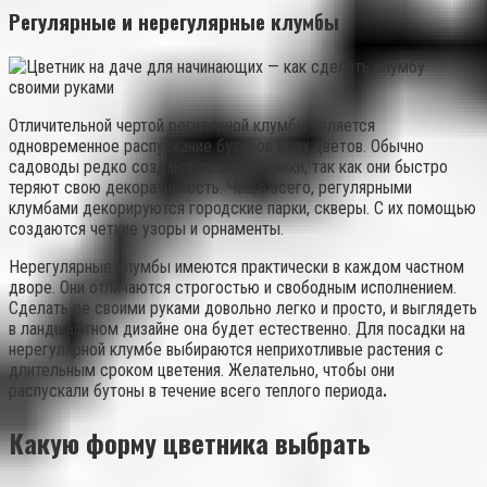
Регулярные и нерегулярные клумбы
Отличительной чертой регулярной клумбы является
одновременное распускание бутонов всех цветов. Обычно
садоводы редко создают такие цветники, так как они быстро
теряют свою декоративность. Чаще всего, регулярными
клумбами декорируются городские парки, скверы. С их помощью
создаются четкие узоры и орнаменты.
Нерегулярные клумбы имеются практически в каждом частном
дворе. Они отличаются строгостью и свободным исполнением.
Сделать ее своими руками довольно легко и просто, и выглядеть
в ландшафтном дизайне она будет естественно. Для посадки на
нерегулярной клумбе выбираются неприхотливые растения с
длительным сроком цветения. Желательно, чтобы они
распускали бутоны в течение всего теплого периода
.
Какую форму цветника выбрать