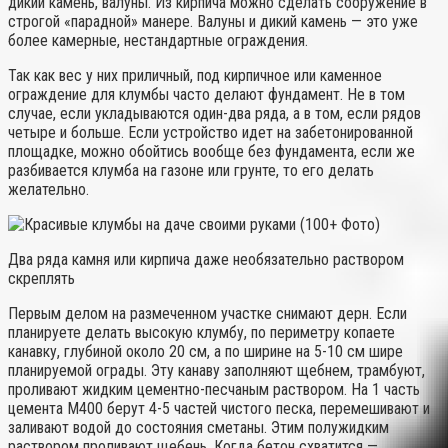
дикий камень, валуны. Из кирпича можно сделать сооружение в
строгой «парадной» манере. Валуны и дикий камень — это уже
более камерные, нестандартные ограждения.
Так как вес у них приличный, под кирпичное или каменное
ограждение для клумбы часто делают фундамент. Не в том
случае, если укладываются один-два ряда, а в том, если рядов
четыре и больше. Если устройство идет на забетонированной
площадке, можно обойтись вообще без фундамента, если же
разбивается клумба на газоне или грунте, то его делать
желательно.
Два ряда камня или кирпича даже необязательно раствором
скреплять
Первым делом на размеченном участке снимают дерн. Если
планируете делать высокую клумбу, по периметру копаете
канавку, глубиной около 20 см, а по ширине на 5-10 см шире
планируемой ограды. Эту канаву заполняют щебнем, трамбуют,
проливают жидким цементно-песчаным раствором. На 1 часть
цемента М400 берут 4-5 частей чистого песка, перемешивают и
заливают водой до состояния сметаны. Этим полужидким
раствором проливают щебень. Когда бетон схватится —