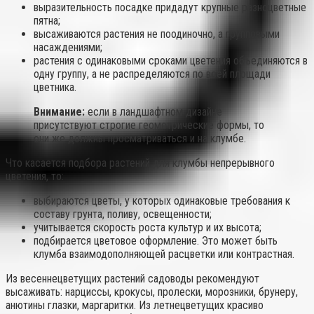
выразительность посадке придадут крупные разноцветные
пятна;
высаживаются растения не поодиночно, а групповыми
насаждениями;
растения с одинаковыми сроками цветения объединяются в
одну группу, а не распределяются по всей площади
цветника.
Внимание:
если в ландшафтном дизайне
присутствуют строгие геометрические формы, то
они же должны просматриваться и на клумбе.
Что касается подбора растений для клумбы непрерывного
цветения, то:
выбираются цветы, у которых одинаковые требования к
составу грунта, поливу, освещенности;
учитывается скорость роста культур и их высота;
подбирается цветовое оформление. Это может быть
клумба взаимодополняющей расцветки или контрастная.
Из весеннецветущих растений садоводы рекомендуют
высаживать: нарциссы, крокусы, пролески, морозники, брунеру,
анютины глазки, маргаритки. Из летнецветущих красиво