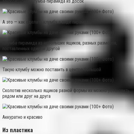
Многоярусная клумба-пирамида из досок
А это — как сделать клумбу в виде пирамиды
Клумба-пирамида из небольших ящиков, разных размеров,
поставленных один ни другой
Такую клумбу можно поставить в центре большой
Сколотив несколько ящиков разной формы их можно установить
рядом или друг на друга
Аккуратно и красиво
Из пластика