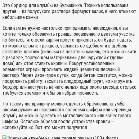
Это бордюр для клумбы из булыжника. Техника использована
другая — из полусухого раствора формуют валик, в него втыкают
небольшие камни
Если вам не нужно настолько приподнимать насаждения, а вы
хотите только обозначить границы засаженного цветами участка,
но боитесь, что если кирпич просто прикопать, он будет падать,
то можно вырыть траншею, засыпать ее щебнем, и в щебень
вставлять плитняк (пиленый на пластины камень, его можно найти
в разделе, торгующем материалами для наружной отделки
дома) или стоя ставить кирпичи. Вокруг установленных
элементов ограды проливать жидкий цементно-песчаный
раствор. Через двое-трое суток, когда бетон схватится, можно
продолжить работу: засыпать плодородный грунт, но нагружать
бордюр или наступать на него нельзя еще около месяца: столько
требуется времени чтобы он набрал прочность.
По такому же принципу можно сделать обрамление клумбы
своими руками из нарезанного полосами шифера или черепицы.
Клумбу из можно сделать из металлического или асбестового
шифера. Остались обрезки после устройства кровли —
используйте их. Вот что может получится.