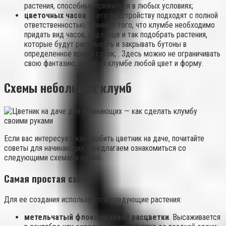
растения, способные прижиться в любых условиях;
цветочных часов
. К его обустройству подходят с полной
ответственностью. Помимо того, что клумбе необходимо
придать вид часов, надо еще и так подобрать растения,
которые будут раскрывать и закрывать бутоны в
определенное время суток; . Здесь можно не ограничивать
свою фантазию, выбирая клумбе любой цвет и форму.
Схемы небольших клумб
Если вас интересует, как разбить цветник на даче, почитайте
советы для начинающих. Предлагаем ознакомиться со
следующими схемами клумб.
Самая простая схема
Для ее создания используются следующие растения:
метельчатый флокс розовой расцветки
. Высаживается