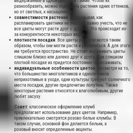
выдержанные в одной цветовой гамме. Чтобы их
разнообразить, можно подобрать растения одних оттенков,
но от светлых, к насыщенным;
совместимости растений
. Продумывая, как
распланировать цветники на участке, важно учесть, что не
все цветы могут расти друг с другом. Это происходит из-
за конкурентности некоторых видов;
плотности посадки
. Все цветы располагаются таким
образом, чтобы они могли расти и развиваться. А для этого
им требуется пространство. Не стоит высаживать цветы
слишком близко или далеко друг к другу. При слишком
плотной посадке их придется постоянно пересаживать;
индивидуальные особенности цветов
. Несмотря на то,
что большинство многолетников и однолетников
неприхотливые в уходе, одни культуры требуют солнечного
места посадки, другие предпочитаю полутень. Также
некоторые растения относятся к влаголюбивым, другие
любят засуху.
Совет
: классическое оформление клумб
предполагает использование двух цветов. Например,
привлекательно смотрятся розово-белые клумбы. В
таком случае, основной фон делается белым, а
розовый вносит определенные акценты.