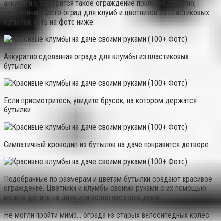
аккуратно, смотрится такое ограждение прилично, приятно,
симпатично. Фото оград для клумб и цветников из пластиковых
бутылок есть на фото ниже.
Аккуратно сделанная ограда для клумбы из пластиковых
бутылок
Если присмотритесь, увидите брусок, на котором держатся
бутылки
Симпатичный крокодил из бутылок на даче понравится детворе
Подобранные по размерам и цветам бутылки создают красивое
ограждение. Цветники и клумбы своими руками с их помощью
можно делать на даче или возле частного дома
Не могли пройти мимо… ограда из старых велосипедных колес.