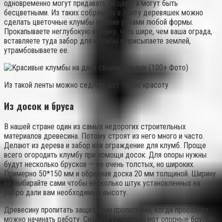
одновременно могут придавать ей цвет, а могут быть
бесцветными. Из таких собранных в ленту деревяшек можно
сделать цветочные клумбы своими руками любой формы.
Прокапываете неглубокую канавку, чуть шире, чем ваша ограда,
вставляете туда забор для клумбы и присыпаете землей,
утрамбовываете ее.
Из такой ленты можно седлать вот такую красоту
Из досок и бруса
В нашей стране один из самых недорогих строительных
материалов древесина. Потому строят из него много и часто.
Делают из дерева и забор или ограждение для клумб. Проще
всего огородить клумбу при помощи досок. Для опоры нужны
будут несколько брусков — не очень толстых, но широких.
Примерно 50*150 мм и обрезная доска 20 мм толщиной. Ширину
ее выбирайте сами чтобы несколько штук установленных на
ребро дали вам необходимую высоту.
Древесину пропитать защитными пропитками, когда просохнет
можно начинать работу. Сначала устанавливают опорные бруски.