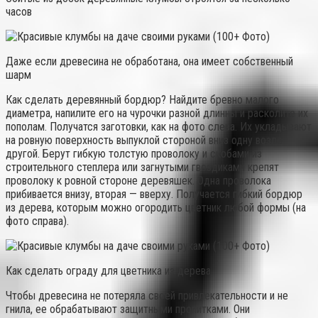
часов
Даже если древесина не обработана, она имеет собственный
шарм
Как сделать деревянный бордюр? Найдите бревно малого
диаметра, напилите его на чурочки разной длинны и расколите их
пополам. Получатся заготовки, как на фото слева. Их укладывают
на ровную поверхность выпуклой стороной вниз одну возле
другой. Берут гибкую толстую проволоку и скобами из
строительного степлера или загнутыми гвоздиками крепят
проволоку к ровной стороне деревяшек. Одна проволока
прибивается внизу, вторая — вверху. Получается гибкий бордюр
из дерева, которым можно огородить цветник любой формы (на
фото справа).
Как сделать ограду для цветника из дерева
Чтобы древесина не потеряла своей привлекательности и не
гнила, ее обрабатывают защитными пропитками. Они