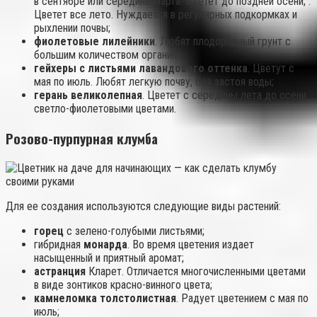
в сентябре или середине марта. Цветет до поздней осени; .
Цветет все лето. Нуждается в регулярных подкормках и
рыхлении почвы;
фиолетовые лилейники
. Любят плодородный грунт с
большим количеством органики;
гейхеры с листьями лавандового оттенка
. Цветут с
мая по июль. Любят легкую почву, без застоя воды;
герань великолепная
. Цветет с середины лета до осени
светло-фиолетовыми цветами.
Розово-пурпурная клумба
Для ее создания используются следующие виды растений:
горец
с зелено-голубыми листьями;
гибридная
монарда
. Во время цветения издает
насыщенный и приятный аромат;
астранция
Кларет. Отличается многочисленными цветами
в виде зонтиков красно-винного цвета;
камнеломка толстолистная
. Радует цветением с мая по
июль;