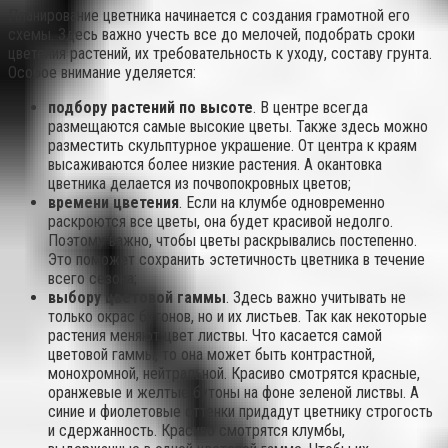
Планирование цветника начинается с создания грамотной его
схемы. Здесь важно учесть все до мелочей, подобрать сроки
цветения растений, их требовательность к уходу, составу грунта.
Особое внимание уделяется:
подбору растений по высоте
. В центре всегда
размещаются самые высокие цветы. Также здесь можно
разместить скульптурное украшение. От центра к краям
высаживаются более низкие растения. А окантовка
цветника делается из почвопокровных цветов;
времени цветения
. Если на клумбе одновременно
раскроются все цветы, она будет красивой недолго.
Поэтому важно, чтобы цветы раскрывались постепенно.
Это поможет сохранить эстетичность цветника в течение
всего сезона;
выбору цветовой гаммы
. Здесь важно учитывать не
только окрас бутонов, но и их листьев. Так как некоторые
растения меняют цвет листвы. Что касается самой
цветовой гаммы, то она может быть контрастной,
монохромной, нейтральной. Красиво смотрятся красные,
оранжевые и желтые бутоны на фоне зеленой листвы. А
синие и фиолетовые оттенки придадут цветнику строгость
и сдержанность. Красиво смотрятся клумбы,