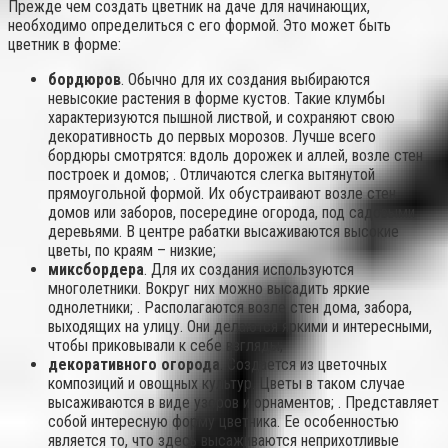
Прежде чем создать цветник на даче для начинающих,
необходимо определиться с его формой. Это может быть
цветник в форме:
бордюров
. Обычно для их создания выбираются
невысокие растения в форме кустов. Такие клумбы
характеризуются пышной листвой, и сохраняют свою
декоративность до первых морозов. Лучше всего
бордюры смотрятся: вдоль дорожек и аллей, возле стен
построек и домов; . Отличаются слегка вытянутой
прямоугольной формой. Их обустраивают возле стен
домов или заборов, посередине огорода, под садовыми
деревьями. В центре рабатки высаживаются высокие
цветы, по краям – низкие;
миксбордера
. Для их создания используются
многолетники. Вокруг них можно высадить яркие
однолетники; . Располагаются возле стен дома, забора,
выходящих на улицу. Они делаются яркими и интересными,
чтобы приковывали к себе взгляды;
декоративного огорода
. Создается из цветочных
композиций и овощных культур. Цветы в таком случае
высаживаются в виде узоров и орнаментов; . Представляет
собой интересную форму цветника. Ее особенностью
является то, что здесь высаживаются неприхотливые