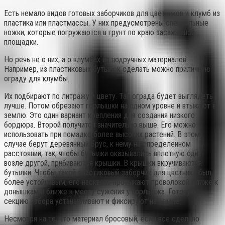
Есть немало видов готовых заборчиков для цветников и клумб из
пластика или пластмассы. У них предусмотрены специальные
ножки, которые погружаются в грунт по краю засаженной
площадки.
Но речь не о них, а о клумбах из подручных материалов.
Например, из пластиковых бутылок сделать можно приличную
ограду для клумбы.
Их подбирают по литражу и цвету. Так ограда будет выглядеть
лучше. Потом обрезают горлышки на одном уровне и втыкают в
землю. Это один вариант крепления для создания низкого
бордюра. Второй получится значительно выше. Его можно
использовать при помадке более высоких растений. В этом
случае берут деревянный брус, к нему на определенном
расстоянии, так, чтобы бутылки оказывались вплотную одна
возле другой, прибиваются крышки. В крышки вкручиваются
бутылки. Чтобы такой пластиковый заборчик для цветника был
более устойчивым, его насквозь протыкают проволокой ближе к
донышкам и ближе к месту сужения у горлышка. Готовую
секцию забора устанавливают и фиксируют на земле.
Несмотря на то, что материал бросовый, если все сделано