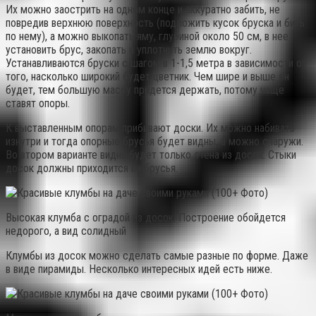
Их можно заострить на одном конце и аккуратно забить, не
повредив верхнюю поверхность (подложить кусок бруска и бить
по нему), а можно выкопать яму, глубиной около 50 см, в нее
установить брус, закопать и уплотнить землю вокруг.
Устанавливаются бруски с шагом в 1-1,5 метра в зависимости от
того, насколько широкий будет цветник. Чем шире и выше он
будет, тем большую массу придется держать, потому чаще
ставят опоры.
К выставленным опорам прибивают доски. Их можно набивать
изнутри и тогда опорные брусья будет видны, а можно снаружи.
Во втором варианте видна будет только стена из досок. Стыки
досок должны приходится на брусья.
Высокая клумба с оградой из досок. Построение обойдется
недорого, а вид солидный
Клумбы из досок можно сделать самые разные по форме. Даже
в виде пирамиды. Несколько интересных идей есть ниже.