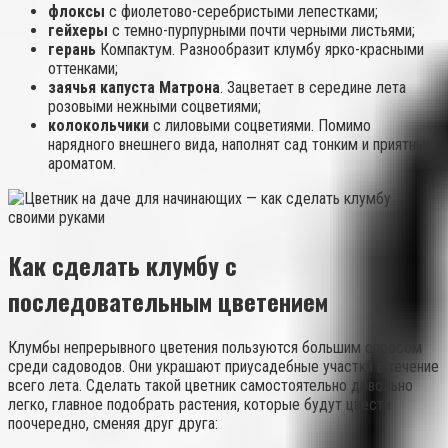
флоксы
с фиолетово-серебристыми лепестками;
гейхеры
с темно-пурпурными почти черными листьями;
герань
Компактум. Разнообразит клумбу ярко-красными
оттенками;
заячья капуста Матрона
. Зацветает в середине лета
розовыми нежными соцветиями;
колокольчики
с лиловыми соцветиями. Помимо
нарядного внешнего вида, наполнят сад тонким и приятным
ароматом.
Как сделать клумбу с
последовательным цветением
Клумбы непрерывного цветения пользуются большим спросом
среди садоводов. Они украшают приусадебные участки в течение
всего лета. Сделать такой цветник самостоятельно довольно
легко, главное подобрать растения, которые будут цвести
поочередно, сменяя друг друга: