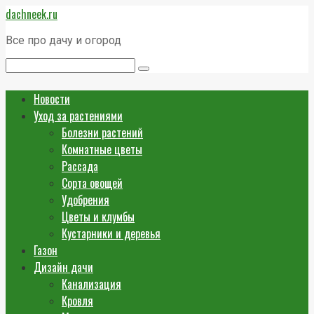
Перейти
dachneek.ru
к
контенту
Все про дачу и огород
Поиск:
Новости
Уход за растениями
Болезни растений
Комнатные цветы
Рассада
Сорта овощей
Удобрения
Цветы и клумбы
Кустарники и деревья
Газон
Дизайн дачи
Канализация
Кровля