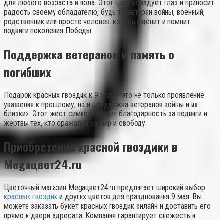
для любого возраста и пола. Этот цветок радует глаз и приносит
радость своему обладателю, будь то ветеран войны, военный,
родственник или просто человек, который ценит и помнит
подвиги поколения Победы.
Поддержка ветеранов и память о
погибших
Подарок красных гвоздик к 9 мая — это не только проявление
уважения к прошлому, но и поддержка ветеранов войны и их
близких. Этот жест символизирует благодарность за подвиги и
жертвы тех, кто сражался за мир и свободу.
Приобретение красной гвоздики в
Megaцвет24.ru
Цветочный магазин Megaцвет24.ru предлагает широкий выбор
красных гвоздик
и других цветов для празднования 9 мая. Вы
можете заказать букет красных гвоздик онлайн и доставить его
прямо к двери адресата. Компания гарантирует свежесть и