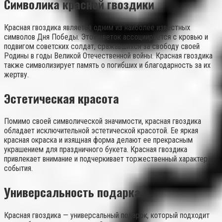
Символика красной гвоздики
Красная гвоздика является одним из наиболее известных
символов Дня Победы. Этот цветок ассоциируется с кровью и
подвигом советских солдат, сражавшихся за свободу своей
Родины в годы Великой Отечественной войны. Красная гвоздика
также символизирует память о погибших и благодарность за их
жертву.
Эстетическая красота
Помимо своей символической значимости, красная гвоздика
обладает исключительной эстетической красотой. Ее яркая
красная окраска и изящная форма делают ее прекрасным
украшением для праздничного букета. Красная гвоздика
привлекает внимание и подчеркивает торжественный характер
события.
Универсальность подарка
Красная гвоздика — универсальный подарок, который подходит