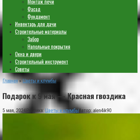
Монтаж печи
Фасад
Фундамент
Инвентарь для дачи
Строительные материалы
Забор
Напольные покрытия
Окна и двери
Строительный инструмент
Советы
Главная
»
Цветы и клумбы
Подарок к 9 мая — Красная гвоздика
5 мая, 2024
Рубрика:
Цветы и клумбы
Автор:
alen4ik90