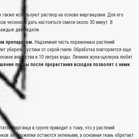
 также используют раствор на основе марганцовки. Для его
ов чеснока и дать настояться смеси около 30 минут. В
каждые две недели.
ым препаратом.
Надземная часть пораженных растений
ит уберечь кустики от серой гнили. Обработка повторяется еще
 ложек вещества в 10 литрах воды. Личинки жука-щелкуна любят
шение почвы после прорастания всходов позволят с ними
аток марганца в грунте приводит к тому, что у растений
ков: их прожилки остаются зелеными, а основная ткань обретает