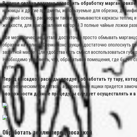
В конце сезона разумно проводить обработку марганцовкой 
ножницы и другие предметы, используемые для обрезки, дезинфи
Поздней осенью раствором также промываются каркасы теплиц и 
жидкости, для приготовления которой 3 полные чайные ложки разв
Все металлические детали достаточно просто обмывать марганцо
образом на солнце. Стенки конструкции достаточно ополоснуть п
защитной маске. Для удобства есть смысл воспользоваться губкой
Необходимо упомянуть, что, обрабатывая помещения, где будет со
паутины.
Перед высадкой рассады следует обработать ту тару, кото
антисептическим средством, а деревянные ящики придется замочи
возможности данные процедуры следует осуществлять и в н
Обработать землю перед посадкой