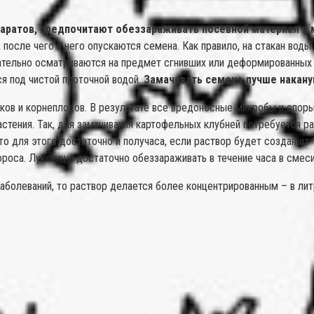
аратов, предпочитают обеззараживать посевной материал в 
 после чего в него опускаются семена. Как правило, на стакан вод
ательно осматриваются на предмет сгнивших или деформированных
я под чистой проточной водой.
Замачивать семена лучше наканун
нков и корнеплодов. В результате все вредоносные микробы и спор
стения. Так, для замачивания картофельных клубней потребуется ра
то для этого достаточно и получаса, если раствор будет создан из
роса. Луковицы достаточно обеззараживать в течение часа в смеси
болеваний, то раствор делается более концентрированным – в литр