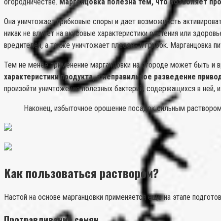
огородничестве.
Марганцовка полезна тем, что позволяет пр
Она уничтожает грибковые споры и дает возможность активирова
никак не влияет на вкусовые характеристики растения или здоров
вредителей, а также уничтожает плесень и грибок. Марганцовка п
Тем не менее применение марганцовки на огороде может быть и в
характеристики продукта, а неправильное разведение привод
произойти уничтожение полезных бактерий, содержащихся в ней, 
Наконец, избыточное орошение посадок сильным раствором п
Как пользоваться раствором?
Настой на основе марганцовки применяется еще на этапе подготов
Протравливание семян