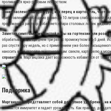
проливается ярко-розовым лекарством.
Такие пасленовые культуры, как перец и картофель, часто 
приготовления необходимо развести 10 литров слабо-розовой жидк
процеженный раствор добавляется пара столовых ложек жидкого
Заметив симптомы мучнистой росы на гортензии или розах
обрабатывается в среднем три раза с промежутком в 4-5 дней. Ис
раз спустя пару недель, но с применением уже более насыщенног
наносить вред огородным корнеплодам: свекле, картофелю и мор
справиться
. Марганцовка дает возможность избавиться от тли, а 
Подкормка
Марганцовка представляет собой доступное удобрение, на 
снижается иммунитет и падает урожайность. Как правило, догадат