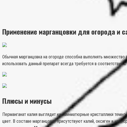
Применение марганцовки для огорода и с
Обычная марганцовка на огороде способна выполнять множество в
использовать данный препарат всегда требуется в соответствии с
Плюсы и минусы
Перманганат калия выглядит как миниатюрные кристаллики темно-
цвет. В составе марганцовки присутствуют калий, оксиген и непо