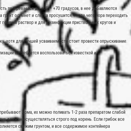
ость прогревается до +65 – +70 градусов, в нее добавляются
 грунт остынет и слегка просушится, после чего пора переходить
 горячий раствор и для дезинфекции приствольных кругов и
йку, хотя для лучшей усваиваемости стоит провести опрыскивание.
лизации потребуется воспользоваться известкой и
ребывают дома, их можно поливать 1-2 раза препаратом слабой
лив должен осуществляться строго под корень. Если грибок все
полняется свежим грунтом, и все содержимое контейнера