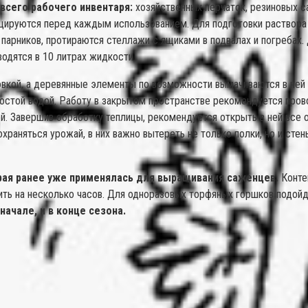
всего рабочего инвентаря:
хозяйственных перчаток, резиновых са
цируются перед каждым использованием. Для подготовки раствора 
парников, протираются стеллажи с ящиками в подвалах и погребах
одятся в 10 литрах жидкости.
вкой, а деревянные элементы по возможности вымачиваются в ней 
ростой водой. Работу в закрытом пространстве рекомендуется пров
. Завершив обработку теплицы, рекомендуется открыть в ней все окн
храняться урожай, в них важно вытереть не только полки, но и сте
рая ранее уже применялась для выращивания саженцев.
Конте
ть на несколько часов. Для одноразовых торфяных горшков подойд
ачале, и в конце сезона.