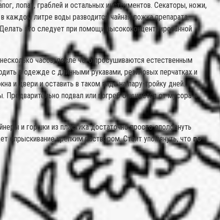
пог, лопат, граблей и остальных инструментов. Секаторы, ножи,
в каждом литре воды разводится чайная ложка препарата.
. Делать это следует при помощи высококонцентрированной
несколько часов, после чего просушиваются естественным
одить в одежде с длинными рукавами, резиновых перчатках и
а и двери и оставить в таком виде на пару-тройку дней.
ны. Предварительно подвал или погреб очищается от мусора и
йнеры и горшки из пластика достаточно просто ополоснуть
ет опрыскивание крепким раствором. Стоит упомянуть, что
по