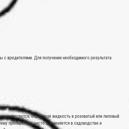
ы с вредителями. Для получения необходимого результата
о растворяется, окрашивая жидкость в розоватый или лиловый
чему препарат так часто применяется в садоводстве и