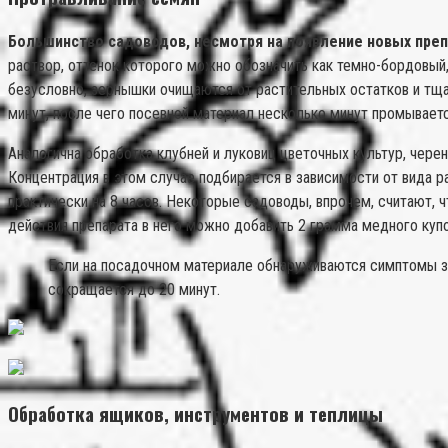
Большинство садоводов, несмотря на появление новых преп
раствор, оттенок которого можно обозначить как темно-бордовый,
безусловно, зернышки очищаются от растительных остатков и тщ
минут, после чего посевной материал несколько минут промываетс
Аналогична обработка клубней и луковиц цветочных культур, чере
Концентрация в этом случае подбирается в зависимости от вида ра
практически на 8 часов. Некоторые садоводы, впрочем, считают, ч
действия препарата в него можно добавить 2 грамма медного купо
Если на посадочном материале обнаруживаются симптомы за
сокращается до 20 минут.
Обработка ящиков, инструментов и теплицы