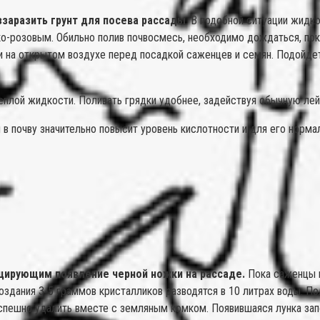
ззаразить грунт для посева рассады
. В подобной ситуации жидк
о-розовым. Обильно полив почвосмесь, необходимо дождаться, пока
и на открытом воздухе перед посадкой саженцев и семян. Подойдет
 теплой жидкости. Поливать грядки удобнее, задействуя обычную ле
 в почву значительно повысит уровень кислотности и для его норма
цирующим появление черной ножки на рассаде.
Пока саженцы п
здания 3-5 граммов кристалликов разводятся в 10 литрах воды. По
 спешно удалить вместе с земляным комком. Появившаяся лунка за