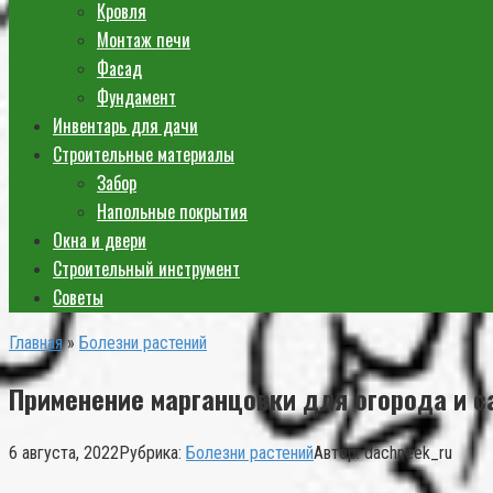
Кровля
Монтаж печи
Фасад
Фундамент
Инвентарь для дачи
Строительные материалы
Забор
Напольные покрытия
Окна и двери
Строительный инструмент
Советы
Главная
»
Болезни растений
Применение марганцовки для огорода и с
6 августа, 2022
Рубрика:
Болезни растений
Автор:
dachneek_ru