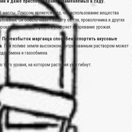
ий и даже приспособлений, применяемых в саду.
 массы. Плюсом является и то, что использование вещества
зования. Он обеспечивает защиту от тли, проволочника и других
 производство хлорофилла и ускоряет созревание урожая.
.
Переизбыток марганца способен испортить вкусовые
а
. При поливе земли высококонцентрированным раствором может
одообмена и газообмена.
 того уровня, на котором растения уже гибнут.