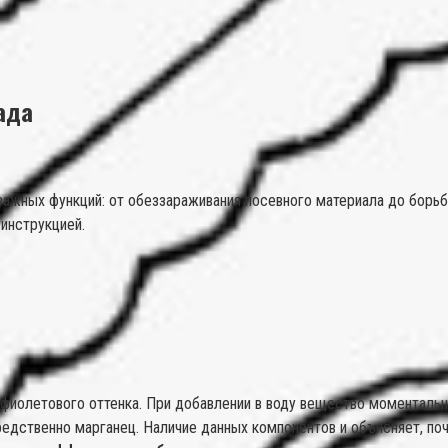
ада
ажных функций: от обеззараживания посевного материала до борьб
 инструкцией.
фиолетового оттенка. При добавлении в воду вещество моментальн
средственно марганец. Наличие данных компонентов и объясняет, по