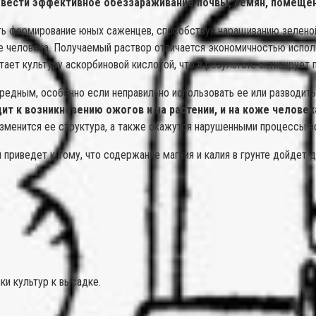
овести эффективное обеззараживание почвы, семян, помещен
ть формирование юных саженцев, способствуя наращиванию зеленой
ье человека. Получаемый раствор отличается экономичностью исполь
итает культуру аскорбиновой кислотой, что в результате активирует
редным, особенно если неправильно использовать ее или разводить
ит к возникновению ожогов и на растении, и на коже человек
изменится ее структура, а также окажутся нарушенными процессы в
риведет к тому, что содержание магния и калия в грунте дойдет до
ки культур к высадке.