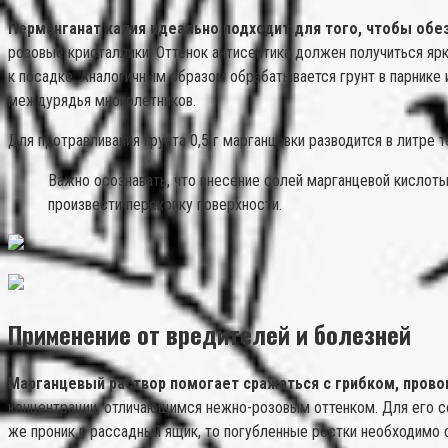
Перманганат калия идеально подходит для того, чтобы обе
розовые кристаллики. Оттенок антисептика должен получиться ярк
к посадке. Аналогичным образом обрабатывается грунт в парнике 
междурядья многолетников.
Для протравливания грунта 0,5 г марганцовки разводится в литре
Важно осознавать, что внесение солей марганцевой кислоты
произвести перекопку поверхности.
Применение от вредителей и болезней
Марганцевый раствор помогает сражаться с грибком, прово
концентрации, отличающимся нежно-розовым оттенком. Для его со
же проник в рассадный ящик, то погубленные ростки необходимо