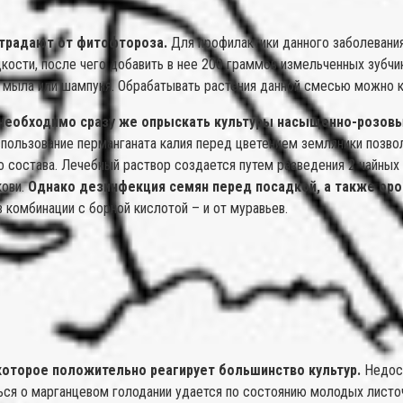
страдают от фитофтороза.
Для профилактики данного заболевания
ости, после чего добавить в нее 200 граммов измельченных зубчик
 мыла или шампуня. Обрабатывать растения данной смесью можно 
, необходимо сразу же опрыскать культуры насыщенно-розов
пользование перманганата калия перед цветением земляники позвол
о состава. Лечебный раствор создается путем разведения 2 чайных
кови.
Однако дезинфекция семян перед посадкой, а также оро
в комбинации с борной кислотой – и от муравьев.
которое положительно реагирует большинство культур.
Недост
ься о марганцевом голодании удается по состоянию молодых листоч