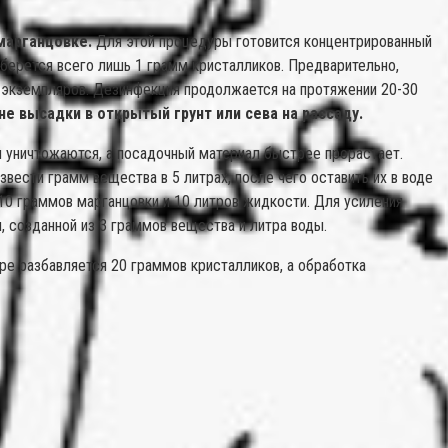
марганцовке.
Для этой процедуры готовится концентрированный
ы берется всего лишь 1 грамм кристалликов. Предварительно,
 экземпляров. Дезинфекция продолжается на протяжении 20-30
е высадки в открытый грунт или сева на рассаду.
ы уничтожаются, а посадочный материал быстрее прорастает.
звести грамм вещества в 5 литрах, после чего оставить их в воде
 10 граммов марганцовки и 10 литров жидкости. Для усиления
, созданной из 3 граммов вещества и литра воды.
е разбавляется 20 граммов кристалликов, а обработка