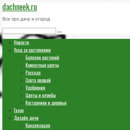
dachneek.ru
Перейти
к
Все про дачу и огород
контенту
Поиск:
Новости
Уход за растениями
Болезни растений
Комнатные цветы
Рассада
Сорта овощей
Удобрения
Цветы и клумбы
Кустарники и деревья
Газон
Дизайн дачи
Канализация