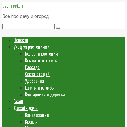
Перейти
dachneek.ru
к
контенту
Все про дачу и огород
Поиск:
Новости
Уход за растениями
Болезни растений
Комнатные цветы
Рассада
Сорта овощей
Удобрения
Цветы и клумбы
Кустарники и деревья
Газон
Дизайн дачи
Канализация
Кровля