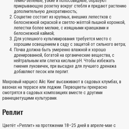
тёмно-зелёные, узкие и полосовидные, образуют
прикрывающую розетку вокруг стебля и придают растению
дополнительную декоративность;
Соцветие состоит из крупных, внешних лепестков с
белоснежной окраской и светло-жёлтой пышной коронкой,
лепестки более мелкие, с изящными краешками и
белоснежной каймой;
Для успешного культивирования требуется место с
хорошим освещением в саду с защитой от сильного ветра;
Почва должна быть умеренно влажной и хорошо
дренированной, богатой на органические вещества, с
нейтральным или слегка кислым pH. Чтобы избежать
гниения луковичек, при высадке для лучшего дренажа
добавляют песок или перлит.
Махровый нарцисс Айс Кинг высаживают в садовых клумбах, в
вазонах на террасе или лоджии. Первоцветы прекрасно
смотрятся в садовых композициях вместе с другими
раннецветущими культурами.
Реплит
Цветёт «Реплит» на протяжении 18–25 дней в апреле-мае с