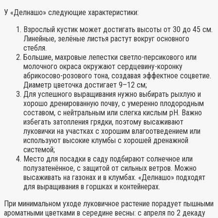
У «Делнашо» следующие характеристики
:
Взрослый кустик может достигать высоты от 30 до 45 см.
Линейные, зелёные листья растут вокруг основного
стебля.
Большие, махровые лепестки светло-персикового или
молочного окраса окружают сердцевину-коронку
абрикосово-розового тона, создавая эффектное соцветие.
Диаметр цветочка достигает 9–12 см;
Для успешного выращивания нужно выбирать рыхлую и
хорошо дренированную почву, с умеренно плодородным
составом, с нейтральным или слегка кислым pH. Важно
избегать затопления грядки, поэтому высаживают
луковички на участках с хорошим влагоотведением или
используют высокие клумбы с хорошей дренажной
системой;
Место для посадки в саду подбирают солнечное или
полузатенённое, с защитой от сильных ветров. Можно
высаживать на газонах и в клумбах. «Делнашо» подходят
для выращивания в горшках и контейнерах.
При минимальном уходе луковичное растение порадует пышными
ароматными цветками в середине весны: с апреля по 2 декаду