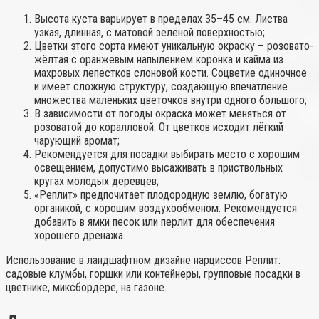
Высота куста варьирует в пределах 35–45 см. Листва
узкая, длинная, с матовой зелёной поверхностью;
Цветки этого сорта имеют уникальную окраску – розовато-
жёлтая с оранжевым напылением коронка и кайма из
махровых лепестков слоновой кости. Соцветие одиночное
и имеет сложную структуру, создающую впечатление
множества маленьких цветочков внутри одного большого;
В зависимости от погоды окраска может меняться от
розоватой до коралловой. От цветков исходит лёгкий
чарующий аромат;
Рекомендуется для посадки выбирать место с хорошим
освещением, допустимо высаживать в приствольных
кругах молодых деревцев;
«Реплит» предпочитает плодородную землю, богатую
органикой, с хорошим воздухообменом. Рекомендуется
добавить в ямки песок или перлит для обеспечения
хорошего дренажа.
Использование в ландшафтном дизайне нарциссов Реплит:
садовые клумбы, горшки или контейнеры, групповые посадки в
цветнике, миксбордере, на газоне.