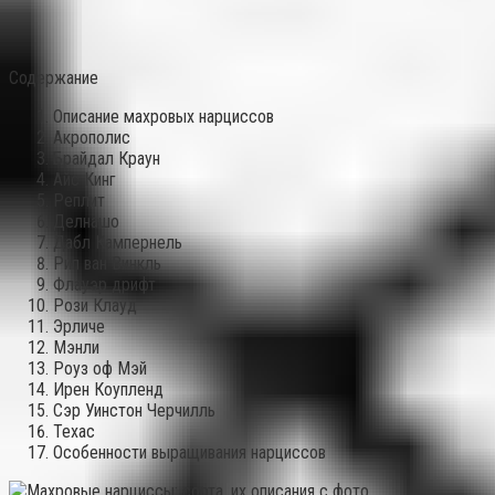
Содержание
Описание махровых нарциссов
Акрополис
Брайдал Краун
Айс Кинг
Реплит
Делнашо
Дабл Кампернель
Рип ван Винкль
Флауэр дрифт
Рози Клауд
Эрличе
Мэнли
Роуз оф Мэй
Ирен Коупленд
Сэр Уинстон Черчилль
Техас
Особенности выращивания нарциссов