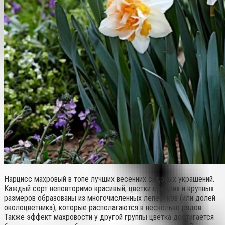
Нарцисс махровый в топе лучших весенних садовых украшений.
Каждый сорт неповторимо красивый, цветки средних и крупных
размеров образованы из многочисленных лепестков (или долей
околоцветника), которые располагаются в несколько рядов.
Также эффект махровости у другой группы цветка достигается