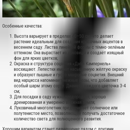
Особенные качества
:
Высота варьирует в пределах 40–50 см, что делает
растение идеальным для создания красочных акцентов в
весеннем саду. Листва линейной формы с тёмно-зелёным
оттенком. Она вырастает из луковицы и создаёт изящный
фон для ярких цветков;
Окраска и структура соцветия «Дабл Кампернель»
восхищают. Лепестки имеют насыщенную жёлтую окраску
и образуют пышные и густо махровые соцветия. Внешний
вид нарцисса напоминает нежные розы, что добавляет
особый шарм этому сорту. Диаметр каждого цветочка 3-4
см;
Для посадки в саду нужна плодородная, хорошо
дренированная и умеренно влажная земля;
Луковичный многолетник предпочитает солнечное или
полутенистое место, позволяющее получать достаточное
количество света для полноценного развития.
Хорошим вариантом станет размещение рядом с другими