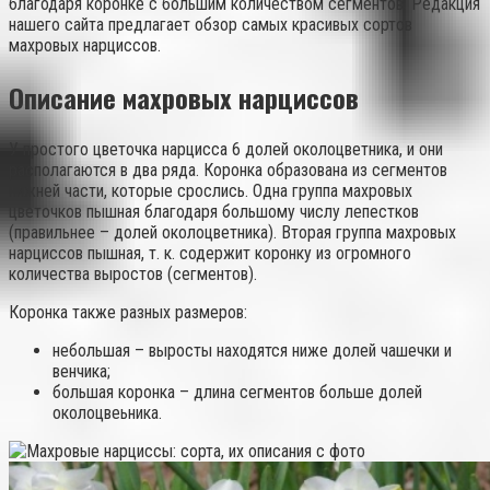
благодаря коронке с большим количеством сегментов. Редакция
нашего сайта предлагает обзор самых красивых сортов
махровых нарциссов.
Описание махровых нарциссов
У простого цветочка нарцисса 6 долей околоцветника, и они
располагаются в два ряда. Коронка образована из сегментов
нижней части, которые срослись. Одна группа махровых
цветочков пышная благодаря большому числу лепестков
(правильнее – долей околоцветника). Вторая группа махровых
нарциссов пышная, т. к. содержит коронку из огромного
количества выростов (сегментов).
Коронка также разных размеров
:
небольшая – выросты находятся ниже долей чашечки и
венчика;
большая коронка – длина сегментов больше долей
околоцвеьника.