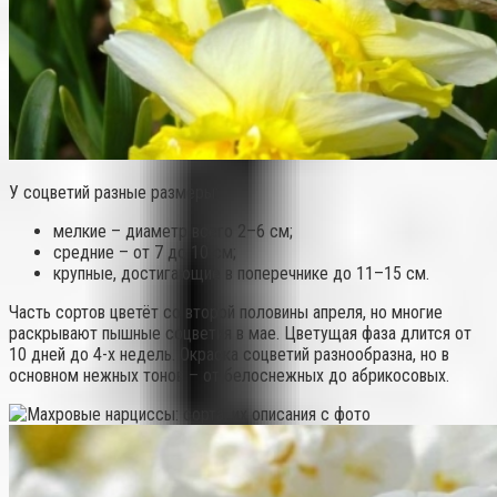
У соцветий разные размеры
:
мелкие – диаметр всего 2–6 см;
средние – от 7 до 10 см;
крупные, достигающие в поперечнике до 11–15 см.
Часть сортов цветёт со второй половины апреля, но многие
раскрывают пышные соцветия в мае. Цветущая фаза длится от
10 дней до 4-х недель. Окраска соцветий разнообразна, но в
основном нежных тонов – от белоснежных до абрикосовых.