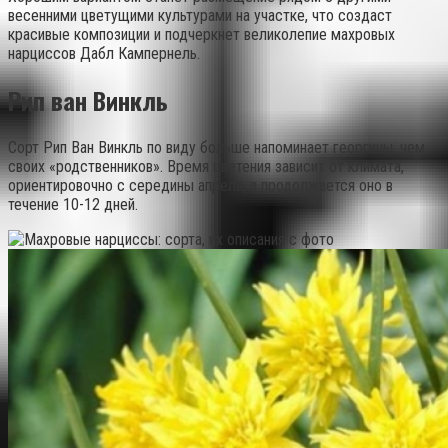
весенними цветущими культурами на участке, что создаст
красивые композиции и подчеркнет великолепие махровых
нарциссов Дабл Кампернель.
Рип ван Винкль
Сорт Рип Ван Винкль по виду больше напоминает георгины, чем
своих «родственников». Время цветения зависит от климата,
ориентировочно с середины апреля, а продолжается оно в
течение 10-12 дней.