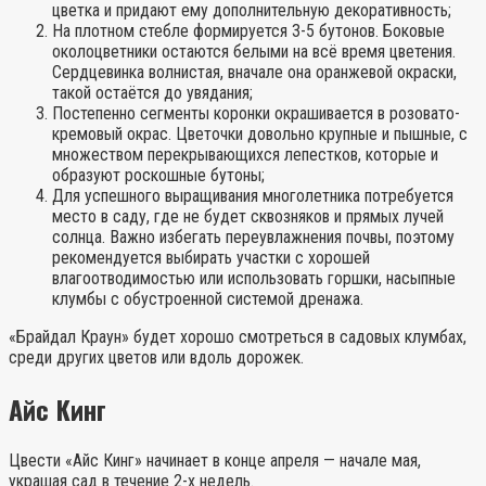
цветка и придают ему дополнительную декоративность;
На плотном стебле формируется 3-5 бутонов. Боковые
околоцветники остаются белыми на всё время цветения.
Сердцевинка волнистая, вначале она оранжевой окраски,
такой остаётся до увядания;
Постепенно сегменты коронки окрашивается в розовато-
кремовый окрас. Цветочки довольно крупные и пышные, с
множеством перекрывающихся лепестков, которые и
образуют роскошные бутоны;
Для успешного выращивания многолетника потребуется
место в саду, где не будет сквозняков и прямых лучей
солнца. Важно избегать переувлажнения почвы, поэтому
рекомендуется выбирать участки с хорошей
влагоотводимостью или использовать горшки, насыпные
клумбы с обустроенной системой дренажа.
«Брайдал Краун» будет хорошо смотреться в садовых клумбах,
среди других цветов или вдоль дорожек.
Айс Кинг
Цвести «Айс Кинг» начинает в конце апреля — начале мая,
украшая сад в течение 2-х недель.