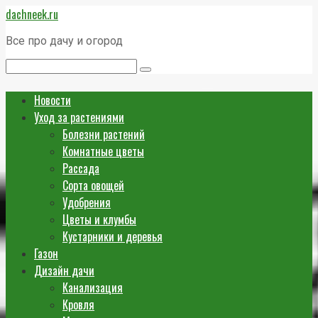
Перейти
dachneek.ru
к
контенту
Все про дачу и огород
Поиск:
Новости
Уход за растениями
Болезни растений
Комнатные цветы
Рассада
Сорта овощей
Удобрения
Цветы и клумбы
Кустарники и деревья
Газон
Дизайн дачи
Канализация
Кровля