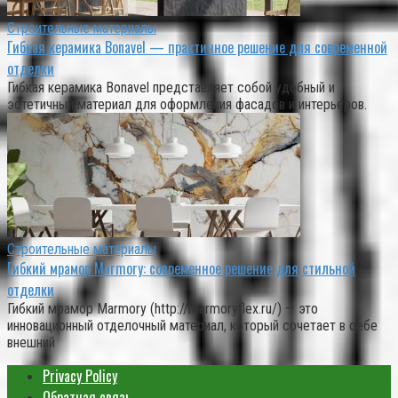
Строительные материалы
Гибкая керамика Bonavel — практичное решение для современной
отделки
Гибкая керамика Bonavel представляет собой удобный и
эстетичный материал для оформления фасадов и интерьеров.
Строительные материалы
Гибкий мрамор Marmory: современное решение для стильной
отделки
Гибкий мрамор Marmory (http://marmoryflex.ru/) — это
инновационный отделочный материал, который сочетает в себе
внешний
Privacy Policy
Обратная связь