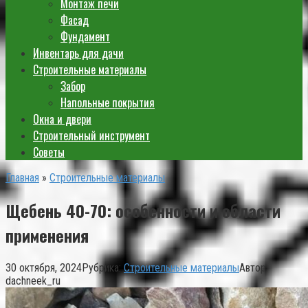
Монтаж печи
Фасад
Фундамент
Инвентарь для дачи
Строительные материалы
Забор
Напольные покрытия
Окна и двери
Строительный инструмент
Советы
Главная
»
Строительные материалы
Щебень 40-70: особенности и области
применения
30 октября, 2024
Рубрика:
Строительные материалы
Автор:
dachneek_ru