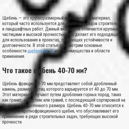
Щебень — это крупноразмерный строительный материал,
который часто используется для различных видов строительных
и ландшафтных работ. Данный вид щебня отличается крупными
частицами и высокой прочностью, что делает его подходящим
для использования в проектах, требующих устойчивости и
долговечности. В этой статье рассмотрим основные
особенности
щебеня 40-70
его преимущества и области
применения.
Что такое щебень 40-70 мм?
Щебень фракции 40-70 мм представляет собой дробленный
камень, размер частиц которого варьируется от 40 до 70 мм.
Этот материал получают путем дробления горных пород, таких
как гранит, известняк или гравий, с последующей сортировкой на
фракции определенного размера. Щебень 40-70 мм относится к
категории крупнофракционного щебня, что обуславливает его
применение в ряде строительных задач, требующих высокой
прочности.