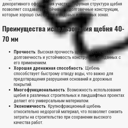
декоративного оформления участков. Крупная структура щебня
позволяет создавать устойчивые и долговечные конструкции,
которые хорошо смотрятся в садовых и парковых зонах.
Преимущества использования щебня 40-
70 мм
Прочность
: Высокая прочность щебня обеспечивает
долговечность и устойчивость конструкций, созданных с
его применением.
Хорошая дренажная способность
: Щебень
способствует быстрому отводу воды, что важно для
предотвращения разрушения оснований и дорожных
покрытий.
Многофункциональность
: Возможность использования
щебня в различных строительных и ландшафтных проектах
делает его универсальным материалом.
Экономичность
: Крупнофракционный щебень
относительно недорогой материал, что позволяет снизить
затраты на строительство при сохранении высокого
качества работ.