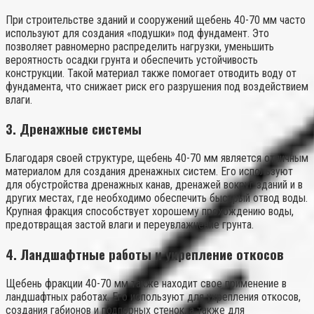
При строительстве зданий и сооружений щебень 40-70 мм часто
используют для создания «подушки» под фундамент. Это
позволяет равномерно распределить нагрузки, уменьшить
вероятность осадки грунта и обеспечить устойчивость
конструкции. Такой материал также помогает отводить воду от
фундамента, что снижает риск его разрушения под воздействием
влаги.
3.
Дренажные системы
Благодаря своей структуре, щебень 40-70 мм является отличным
материалом для создания дренажных систем. Его используют
для обустройства дренажных канав, дренажей вокруг зданий и в
других местах, где необходимо обеспечить быстрый отвод воды.
Крупная фракция способствует хорошему прохождению воды,
предотвращая застой влаги и переувлажнение грунта.
4.
Ландшафтные работы и укрепление откосов
Щебень фракции 40-70 мм также находит свое применение в
ландшафтных работах. Его используют для укрепления откосов,
создания габионов и подпорных стенок, а также для