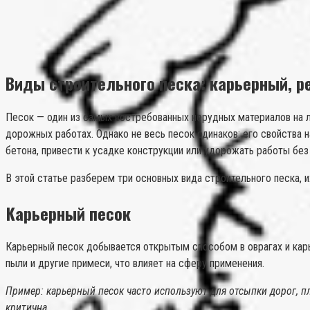
Виды строительного песка: карьерный, р
Песок — один из самых востребованных нерудных материалов на лю
дорожных работах. Однако не весь песок одинаков: его свойства
бетона, привести к усадке конструкции или удорожать работы без
В этой статье разберем три основных вида строительного песка, 
Карьерный песок
Карьерный песок добывается открытым способом в оврагах и карье
пыли и другие примеси, что влияет на сферу применения.
Пример: карьерный песок часто используют для отсыпки дорог, п
критична.