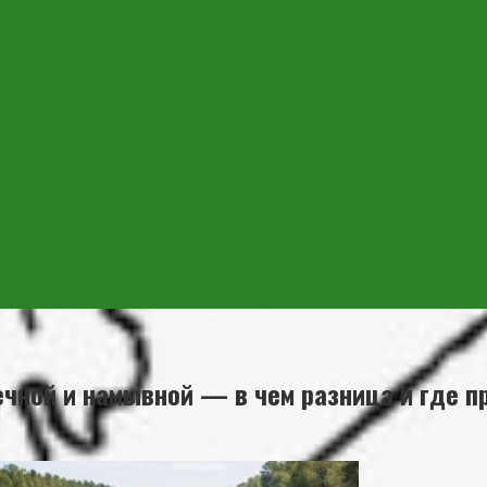
ечной и намывной — в чем разница и где п