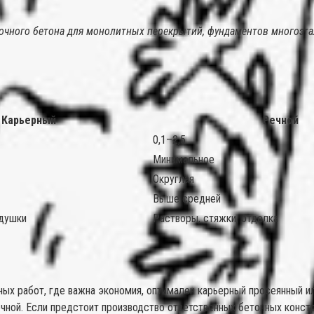
чного бетона для монолитных перекрытий, фундаментов многоэта
Карьерный
Речной
0,1–2,5
Минимальное
Округлая
Выше средней
одушки
Растворы, стяжки, отделка
яных работ, где важна экономия, оптимален карьерный просеянный 
чной. Если предстоит производство ответственных бетонных конст