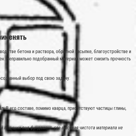
рименять
одстве бетона и раствора, обратной засыпке, благоустройстве и
рен. Неправильно подобранный материал может снизить прочность
осознанный выбор под свою задачу.
. В его составе, помимо кварца, присутствуют частицы глины,
й подушки под фундамент, где высокая чистота материала не