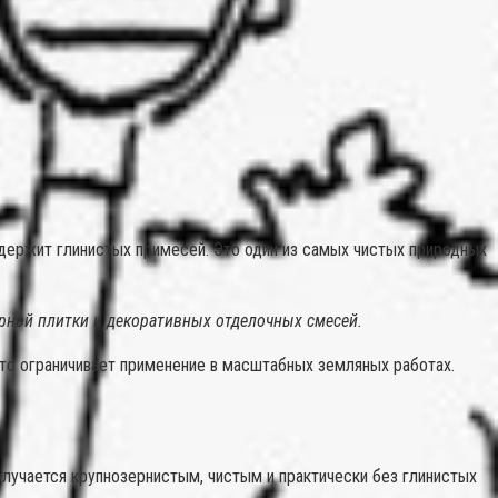
одержит глинистых примесей. Это один из самых чистых природных
арной плитки и декоративных отделочных смесей.
что ограничивает применение в масштабных земляных работах.
лучается крупнозернистым, чистым и практически без глинистых