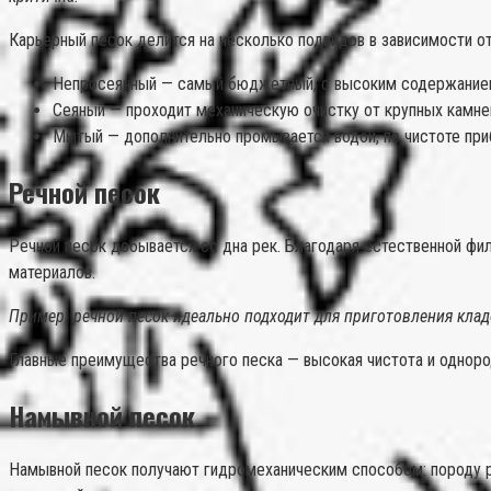
Карьерный песок делится на несколько подвидов в зависимости о
Непросеянный — самый бюджетный, с высоким содержание
Сеяный — проходит механическую очистку от крупных камне
Мытый — дополнительно промывается водой, по чистоте при
Речной песок
Речной песок добывается со дна рек. Благодаря естественной фи
материалов.
Пример: речной песок идеально подходит для приготовления клад
Главные преимущества речного песка — высокая чистота и одноро
Намывной песок
Намывной песок получают гидромеханическим способом: породу ра