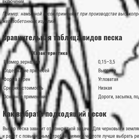
включений.
Пример: намывной песок применяют при производстве высокопро
железобетонных изделий.
Сравнительная таблица видов песка
Характеристика
Размер зерна, мм
0,15–3,5
Содержание примесей
Высокое
Форма зерен
Угловатая
Средняя стоимость
Низкая
Основное применение
Дороги, засыпка, п
Как выбрать подходящий песок
Выбор песка зависит от конкретной задачи. Для черновых и земл
и работ с повышенными требованиями к чистоте лучше выбрать ре