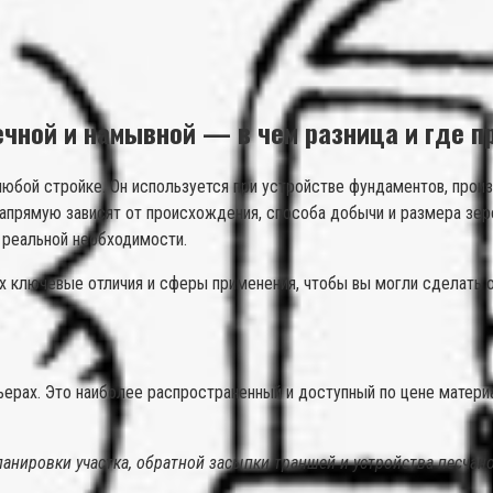
ечной и намывной — в чем разница и где п
бой стройке. Он используется при устройстве фундаментов, произв
 напрямую зависят от происхождения, способа добычи и размера зе
 реальной необходимости.
их ключевые отличия и сферы применения, чтобы вы могли сделать 
рах. Это наиболее распространенный и доступный по цене материал
ланировки участка, обратной засыпки траншей и устройства песчано