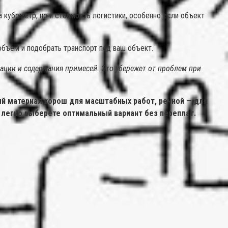
а кубометр, но и стоимость логистики, особенно если объект
бъем и подобрать транспорт под ваш объект.
рации и содержания примесей. Это убережет от проблем при
ый материал хорош для масштабных работ, речной — для
 легко выберете оптимальный вариант без переплат.