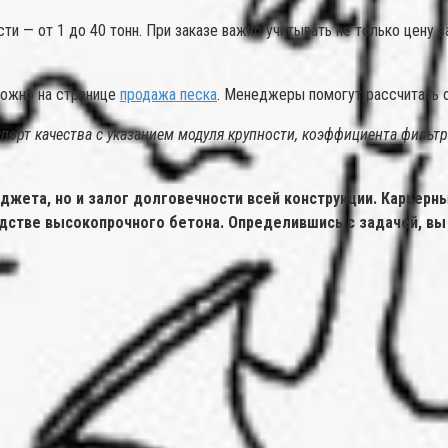
и — от 1 до 40 тонн. При заказе важно учитывать не только цену з
можно на странице
продажа песка
. Менеджеры помогут рассчитать о
спорт качества с указанием модуля крупности, коэффициента фильт
джета, но и залог долговечности всей конструкции. Карьерн
дстве высокопрочного бетона. Определившись с задачей, вы