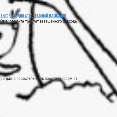
о выгоднее для строительной площадки
абном ремонте требует взвешенного подхода.
оре давно перестала быть просто навесом от