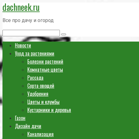
dachneek.ru
Перейти
к
Все про дачу и огород
контенту
Поиск:
Новости
Уход за растениями
Болезни растений
Комнатные цветы
Рассада
Сорта овощей
Удобрения
Цветы и клумбы
Кустарники и деревья
Газон
Дизайн дачи
Канализация