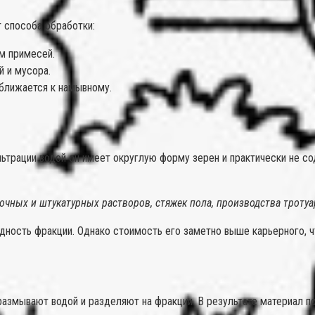
т способа обработки:
м примесей.
й и мусора.
ближается к намывному.
льтрации водой он имеет округлую форму зерен и практически не с
очных и штукатурных растворов, стяжек пола, производства троту
дность фракции. Однако стоимость его заметно выше карьерного, 
змывают водой и разделяют на фракции. В результате материал по