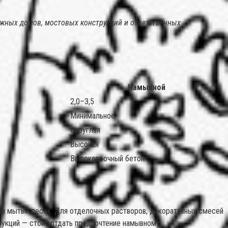
жных домов, мостовых конструкций и ответственных
Намывной
2,0–3,5
Минимальное
Округлая
Высокая
Высокопрочный бетон
или мытый песок. Для отделочных растворов, декоративных смесей
рукций — стоит отдать предпочтение намывному.