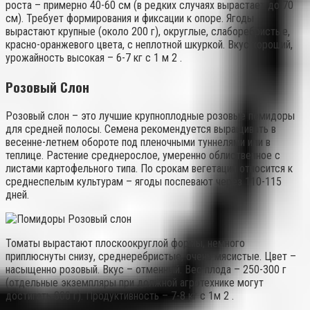
роста – примерно 40-60 см (в редких случаях вырастает до 70
см). Требует формирования и фиксации к опоре. Ягоды
вырастают крупные (около 200 г), округлые, слаборебристые,
красно-оранжевого цвета, с неплотной шкуркой. Вкус хороший,
урожайность высокая – 6-7 кг с 1 м 2 .
Розовый Слон
Розовый слон – это лучшие крупноплодные розовые помидоры
для средней полосы. Семена рекомендуется выращивать в
весенне-летнем обороте под пленочными туннелями или в
теплице. Растение среднерослое, умеренно облиственное с
листами картофельного типа. По срокам вегетации относится к
среднеспелым культурам – ягоды поспевают через 110-115
дней.
Томаты вырастают плоскоокруглой формы, немного
приплюснуты снизу, среднеребристые, очень мясистые. Цвет –
насыщенно розовый. Вкус – отменный. Вес плода – 250-300 г
(отдельные экземпляры при должной агротехнике могут
достигать 800 г). Продуктивность – 7-8 кг с 1м 2 .