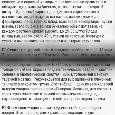
сочностью и окраской кожицы — она насыщенно оранжевая и
обладает сдержанным блеском, в точности как популярный
цитрус! Идеальный вариант для детского и диетического
питания, настоящий кладезь витаминов, используемый для
фаршировки, лечо, горячих блюд, всех видов консервации. Кусты
низкие, всего 40 см. Перчики буквально обсыпают ветки, на
каждом растении может вызреть до 25-35 штук! Плоды
вытянутые, весом около 40 г, стенки не толстые. Культура с
успехом выращивается в теплицах и на открытых участках.
F1 Севилья
— урожайность: в продленном обороте — 11-13 кг/м
2 , в весенне-летнем — 7-8 кг/м 2 . Раннеспелый (от всходов до
технической спелости 90-95 дней), высокоурожайный гибрид.
Плод кубовидный, размером 10×14 см, стенка сочная, мясистая,
толщиной 7-8 мм. Окраска плода в технической стадии — светло-
зеленая, в биологической -желтая. Гибрид толерантен к вирусу
табачной мозаики. Рекомендуется для выращивания в пленочных
теплицах и открытом грунте. Этот гибрид — один из великолепной
пятерки сладких перцев серии «Северная Испания», для которых
характерно сочетание отличной завязываемости плодов,
крупноплодности, насыщенного цвета и превосходного вкуса.
F1 Фламенко
— один из самых удачных гибридов сладких
перцев. Этот перец крупных размеров, подходит и для