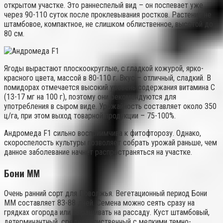
открытом участке. Это раннеспелый вид – он поспевает уже
через 90-110 суток после проклевывания ростков. Растение не
штамбовое, компактное, не слишком облиственное, высотой до
80 см.
Ягоды вырастают плоскоокруглые, с гладкой кожурой, ярко-
красного цвета, массой в 80-110 г. Вкус – отличный, сладкий. В
помидорах отмечается высокий уровень содержания витамина С
(13-17 мг на 100 г), поэтому они рекомендуются для
употребления в сыром виде. Урожайность составляет около 350
ц/га, при этом выход товарной продукции – 75-100%.
Андромеда F1 сильно восприимчива к фитофторозу. Однако,
скороспелость культуры позволяет собрать урожай раньше, чем
данное заболевание начнет распространяться на участке.
Бони ММ
Очень ранний сорт для Поволжья. Вегетационный период Бони
ММ составляет 83-88 дней. Семена можно сеять сразу на
грядках огорода или выращивать на рассаду. Куст штамбовый,
детерминантный, среднеоблиственный с мелкими темно-