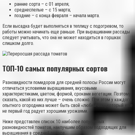
ранние сорта – с 01 апреля;
среднеспелые – с 15 марта;
поздние – с конца февраля – начала марта.
Если высадка будет выполняться в теплицу с подогревом, то
работы можно начинать еще раньше. При выращивании рассады
следует учитывать, что она не может находиться в горшках
слишком долго.
ТОП-10 самых популярных сортов
Разновидности помидоров для средней полосы России могут
отличаться условиями выращивания, вкусовыми
характеристиками, цветом, формой, сроками вегетации. Поэтому
сказать, какой из них лучше – очень сложно. При этом у каждого
опытного огородника может быть свой «любимчик», который уже
не первый год радует хорошими урожаями.
Ниже представлен список 10 наиболее популярных
разновидностей томатов, наилучшим образом подходящих для
выращивания в средней полосе.