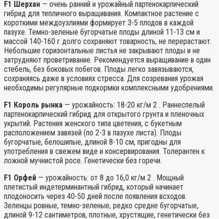
F1 Шерхан
— очень ранний и урожайный партенокарпический
гибрид для тепличного выращивания. Компактное растение с
короткими междоузлиями формирует 3-5 плодов в каждой
пазухе. Темно-зеленые бугорчатые плоды длиной 11-13 см и
массой 140-160 г долго сохраняют товарность, не перерастают.
Небольшие горизонтальные листья не закрывают плоды и не
затрудняют проветривание. Рекомендуется выращивание в один
стебель, без боковых побегов. Плоды легко завязываются,
сохраняясь даже в условиях стресса. Для созревания урожая
необходимы регулярные подкормки комплексными удобрениями.
F1 Король рынка
— урожайность: 18-20 кг/м 2 . Раннеспелый
партенокарпический гибрид для открытого грунта и пленочных
укрытий. Растения женского типа цветения, с букетным
расположением завязей (по 2-3 в пазухе листа). Плоды
бугорчатые, белошипые, длиной 8-10 см, пригодны для
употребления в свежем виде и консервирования. Толерантен к
ложной мучнистой росе. Генетически без горечи.
F1 Орфей
— урожайность: от 8 до 16,0 кг/м 2 . Мощный
плетистый индетерминантный гибрид, который начинает
плодоносить через 40-50 дней после появления всходов.
Зеленцы ровные, темно-зеленые, редко средне бугорчатые,
длиной 9-12 сантиметров, плотные, хрустящие, генетически без