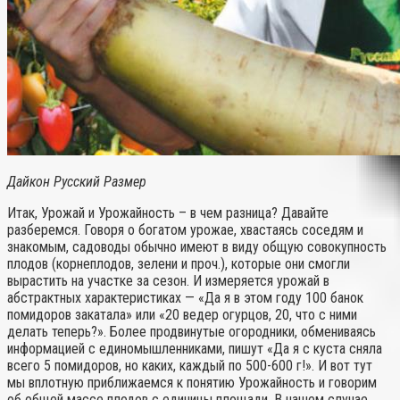
Дайкон Русский Размер
Итак, Урожай и Урожайность – в чем разница? Давайте
разберемся. Говоря о богатом урожае, хвастаясь соседям и
знакомым, садоводы обычно имеют в виду общую совокупность
плодов (корнеплодов, зелени и проч.), которые они смогли
вырастить на участке за сезон. И измеряется урожай в
абстрактных характеристиках — «Да я в этом году 100 банок
помидоров закатала» или «20 ведер огурцов, 20, что с ними
делать теперь?». Более продвинутые огородники, обмениваясь
информацией с единомышленниками, пишут «Да я с куста сняла
всего 5 помидоров, но каких, каждый по 500-600 г!». И вот тут
мы вплотную приближаемся к понятию Урожайность и говорим
об общей массе плодов с единицы площади. В нашем случае,