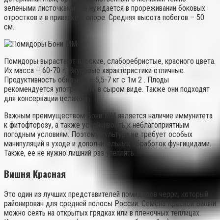
зелеными листочками. Не нуждается в прореживании боковых
отростков и в привязке к опоре. Средняя высота побегов – 50
см.
Помидоры вырастают плоские, слаборебристые, красного цвета.
Их масса – 60-70 г. Вкусовые характеристики отличные.
Продуктивность обильная – 5,5-7 кг с 1м 2 . Плоды
рекомендуется употреблять в сыром виде. Также они подходят
для консервации целиком.
Важным преимуществом Бони ММ является наличие иммунитета
к фитофторозу, а также устойчивость к неблагоприятным
погодным условиям. Поэтому культура не требует особых
манипуляций в уходе и дополнительных обработок фунгицидами.
Также, ее не нужно лишний раз утеплять.
Вишня Красная
Это один из лучших представителей помидоров черри, который
районирован для средней полосы России. Семена Красной Вишни
можно сеять на открытых грядках или в пленочных теплицах.