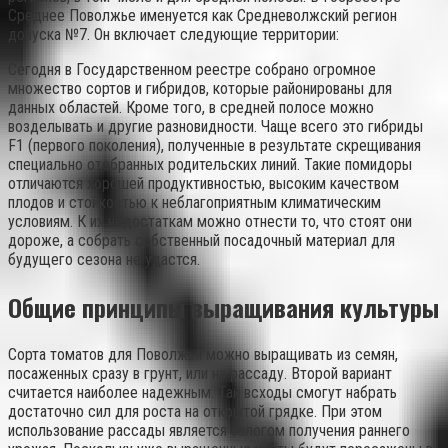
Среднее Поволжье именуется как Средневолжский регион
допуска №7. Он включает следующие территории:
Сегодня в Государственном реестре собрано огромное
множество сортов и гибридов, которые районированы для
данных областей. Кроме того, в средней полосе можно
возделывать и другие разновидности. Чаще всего это гибриды
F1 (первого поколения), полученные в результате скрещивания
специально отобранных родительских линий. Такие помидоры
отличаются хорошей продуктивностью, высоким качеством
плодов и стойкостью к неблагоприятным климатическим
условиям. К их недостаткам можно отнести то, что стоят они
дороже, а собрать собственный посадочный материал для
будущего сезона не удастся.
Общие принципы выращивания культуры
Сорта томатов для Поволжья можно выращивать из семян,
посаженных сразу в грунт, или на рассаду. Второй вариант
считается наиболее надежным. Так всходы смогут набрать
достаточно сил для роста на открытой грядке. При этом
использование рассады является залогом получения раннего