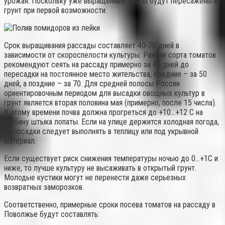
урожая. Поскольку уже выращенные кусты будут пересажены в
грунт при первой возможности.
Срок выращивания рассады составляет 40-70 дней в
зависимости от скороспелости культуры. Ранние сорта томатов
рекомендуют сеять на рассаду примерно за 40 дней до
пересадки на постоянное место жительства, средние – за 50
дней, а поздние – за 70. Для средней полосы России
ориентировочным периодом для высадки овощных культур в
грунт является вторая половина мая (примерно, после 15 числа).
К этому времени почва должна прогреться до +10…+12 С на
глубину штыка лопаты. Если на улице держится холодная погода,
то посадки следует выполнять в теплицу или под укрывной
материал.
Если существует риск снижения температуры ночью до 0…+1С и
ниже, то лучше культуру не высаживать в открытый грунт.
Молодые кустики могут не перенести даже серьезных
возвратных заморозков.
Соответственно, примерные сроки посева томатов на рассаду в
Поволжье будут составлять: