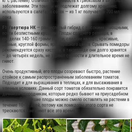
кг с растения). Отличная устойчивость к грибковым и вирусным
заболеваниям. Эти томаты не подлежат долгому хранению,
используются в салатах и соках — из 1 кг получается 700 мл
сока.
F1 Увертюра НК
— раннеспелый гибрид с высокими и мощными,
почти безлистными кустами. Плоды среднего размера, в
пределах 140-160 грамм в весе, сладкие на вкус, красивые,
ровные, круглой формы, ярко-красного цвета. Срывать помидоры
рекомендуется сразу кистями, в таком виде они долго хранятся
– до четырёх недель, не теряют сочности и длительное время не
гниют.
Очень продуктивный, его плоды созревают быстро, растение
стойкое к самым распространённым заболеваниям томатов.
Подходит и для выращивания в теплицах, и для высаживания в
уличных условиях. Данный сорт томатов обязательно понравится
дачникам-огородникам, которые редко бывают на приусадебном
участке. Созревшие плоды можно смело оставлять на растении в
течение 10-12 дней, потому как помидоры этого сорта не
трескаются и не гниют все это время.