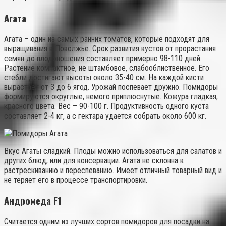
Агата
Агата – один из самых ранних томатов, которые подходят для
выращивания в Поволжье. Срок развития кустов от прорастания
семян до плодоношения составляет примерно 98-110 дней.
Растение компактное, не штамбовое, слабооблиственное. Его
стебли достигают высоты около 35-40 см. На каждой кисти
вырастает от 3 до 6 ягод. Урожай поспевает дружно. Помидоры
формируются округлые, немого приплюснутые. Кожура гладкая,
красного цвета. Вес – 90-100 г. Продуктивность одного куста
составляет 2-4 кг, а с гектара удается собрать около 600 кг.
Вкус Агаты сладкий. Плоды можно использоваться для салатов и
других блюд, или для консервации. Агата не склонна к
растрескиванию и переспеванию. Имеет отличный товарный вид и
не теряет его в процессе транспортировки.
Андромеда F1
Считается одним из лучших сортов помидоров для посадки на