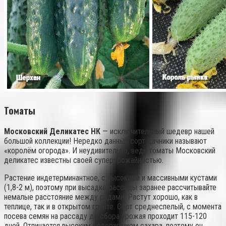
Томаты
Московский Деликатес НК
— исключительный шедевр нашей
большой коллекции! Нередко данный сорт дачники называют
«королём огорода». И неудивительно, ведь томаты Московский
деликатес известны своей суперурожайностью.
Растение индетерминантное, с высокими и массивными кустами
(1,8-2 м), поэтому при высадке рассады заранее рассчитывайте
немалые расстояние между рядами. Растут хорошо, как в
теплице, так и в открытом грунте. Сорт среднеспелый, с момента
посева семян на рассаду до сбора урожая проходит 115-120
дней. Отличается высоким содержанием сахара, поэтому он