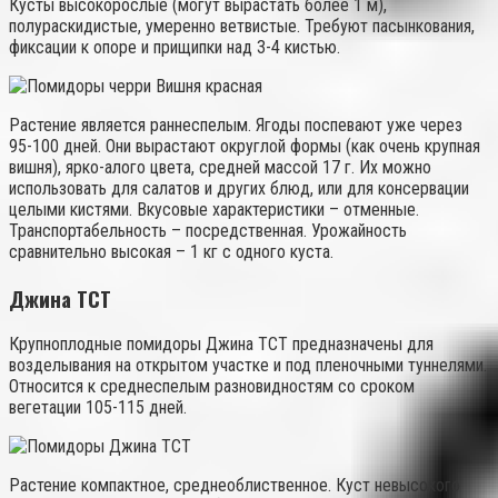
Кусты высокорослые (могут вырастать более 1 м),
полураскидистые, умеренно ветвистые. Требуют пасынкования,
фиксации к опоре и прищипки над 3-4 кистью.
Растение является раннеспелым. Ягоды поспевают уже через
95-100 дней. Они вырастают округлой формы (как очень крупная
вишня), ярко-алого цвета, средней массой 17 г. Их можно
использовать для салатов и других блюд, или для консервации
целыми кистями. Вкусовые характеристики – отменные.
Транспортабельность – посредственная. Урожайность
сравнительно высокая – 1 кг с одного куста.
Джина ТСТ
Крупноплодные помидоры Джина ТСТ предназначены для
возделывания на открытом участке и под пленочными туннелями.
Относится к среднеспелым разновидностям со сроком
вегетации 105-115 дней.
Растение компактное, среднеоблиственное. Куст невысокого