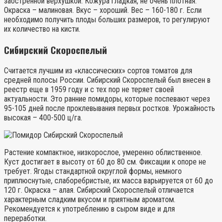
заостренной верхушкой. Кожура гладкая, не очень плотная.
Окраска – малиновая. Вкус – хороший. Вес – 160-180 г. Если
необходимо получить плоды больших размеров, то регулируют
их количество на кисти.
Сибирский Скороспелый
Считается лучшим из «классических» сортов томатов для
средней полосы России. Сибирский Скороспелый был внесен в
реестр еще в 1959 году и с тех пор не теряет своей
актуальности. Это ранние помидоры, которые поспевают через
95-105 дней после проклевывания первых ростков. Урожайность
высокая – 400-500 ц/га.
Растение компактное, низкорослое, умеренно облиственное.
Куст достигает в высоту от 60 до 80 см. Фиксации к опоре не
требует. Ягоды стандартной округлой формы, немного
приплюснутые, слаборебристые, их масса варьируется от 60 до
120 г. Окраска – алая. Сибирский Скороспелый отличается
характерным сладким вкусом и приятным ароматом.
Рекомендуется к употреблению в сыром виде и для
переработки.