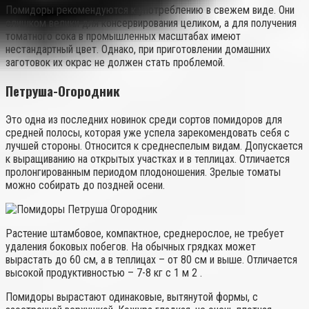
Помидоры рекомендуются к употреблению в свежем виде. Они
слишком велики для консервирования целиком, а для получения
томатного сока в промышленных масштабах имеют
нестандартный цвет. Однако, при приготовлении домашних
заготовок их окрас не должен стать проблемой.
Петруша-Огородник
Это одна из последних новинок среди сортов помидоров для
средней полосы, которая уже успела зарекомендовать себя с
лучшей стороны. Относится к среднеспелым видам. Допускается
к выращиванию на открытых участках и в теплицах. Отличается
пролонгированным периодом плодоношения. Зрелые томаты
можно собирать до поздней осени.
Растение штамбовое, компактное, среднерослое, не требует
удаления боковых побегов. На обычных грядках может
вырастать до 60 см, а в теплицах – от 80 см и выше. Отличается
высокой продуктивностью – 7-8 кг с 1 м 2 .
Помидоры вырастают одинаковые, вытянутой формы, с