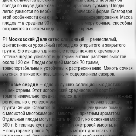
всегда по вкусу даже самому придирчивому гурману! Плоды
легко узнаются по необычной цилиндрической форме. Благодаря
этой особенности они очень удобны для консервирования. Масса
плодов — в среднем 90 г. Они плотные, в меру сочные, способны
сохранятся в свежем виде длительное время.
F1 Московский Деликатес сливочный
— раннеспелый,
фантастически урожайный гибрид для открытого и закрытого
грунта. Его изящно-удлиненные плоды нежного кремового
оттенка щедро усыпают индетерминантные растения высотой
около 120 см. Плоды средней массой 70 грамм,
транспортабельны и устойчивы к растрескиванию. Мякоть сочная,
вкусная, отличается повышенным содержанием сахаров.
Воловье сердце
— одно из лучших селекционных достижений
нашей страны. Этот исполинский среднеспелый сорт БИФ-
томата изначально предназначался для открытого грунта южных
регионов, но с успехом выращивается и в условиях защищенного
грунта Сибири. Славится огромными сердцевидными помидорами
с мясистой многокамерной мякотью и приятным ароматом.
Отдельные плоды могут весить до 800 г, но основная масса 300-
500 г. В теплице куст достигает двухметровой высоты, на грядке
– полутораметровой. Урожайность может достигать 7 кг/м 2 (3.5