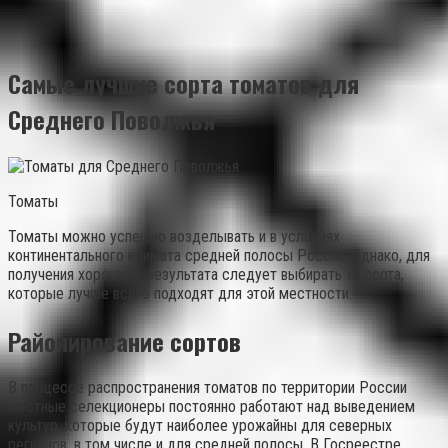
Самые лучшие сорта томатов для
Среднего Поволжья
Томаты
Томаты можно успешно возделывать и в условиях
континентального климата средней полосы России. Однако, для
получения хорошего результата следует выбирать те сорта,
которые лучше всего подходят для этой местности.
Районирование сортов
В процессе распространения томатов по территории России
местные селекционеры постоянно работают над выведением
культур, которые будут наиболее урожайны для северных
регионов, в том числе и для средней полосы. В Госреестре