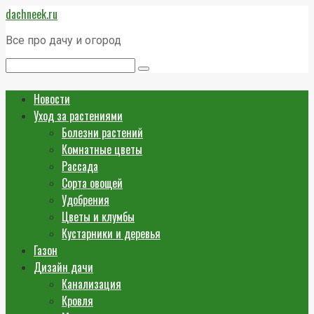
Перейти
dachneek.ru
к
контенту
Все про дачу и огород
Поиск:
Новости
Уход за растениями
Болезни растений
Комнатные цветы
Рассада
Сорта овощей
Удобрения
Цветы и клумбы
Кустарники и деревья
Газон
Дизайн дачи
Канализация
Кровля