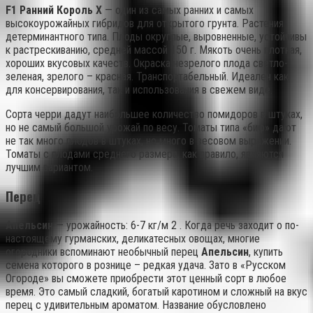
F1 Ранний Король X
— один из самых ранних и самых
высокоурожайных гибридов для открытого грунта. Растения
детерминантного типа. Плоды округлые, выровненные, устойчивы
к растрескиванию, средней массой 150 г. Мякоть очень плотная,
хороших вкусовых качеств. Окраска незрелого плода светло-
зеленая, зрелого – красная. Транспортабельный. Идеален как
для консервирования, так и использования в свежем виде.
Сорта черри дадут наибольшее количество помидоров в штуках,
но не самый большой урожай по весу. Томаты типа «биф» дают
не так много плодов в штуках, но много в весовом выражении.
Томаты с плодами среднего размера, как правило, являются
лучшим вариантом.
Перец
Апельсин
— урожайность: 6-7 кг/м 2 . Когда речь заходит о по-
настоящему гурманских, деликатесных овощах, многие
огородники вспоминают необычный перец
Апельсин
, купить
семена которого в рознице – редкая удача. Зато в «Русском
Огороде» вы сможете приобрести этот ценный сорт в любое
время. Это самый сладкий, богатый каротином и сложный на вкус
перец с удивительным ароматом. Название обусловлено