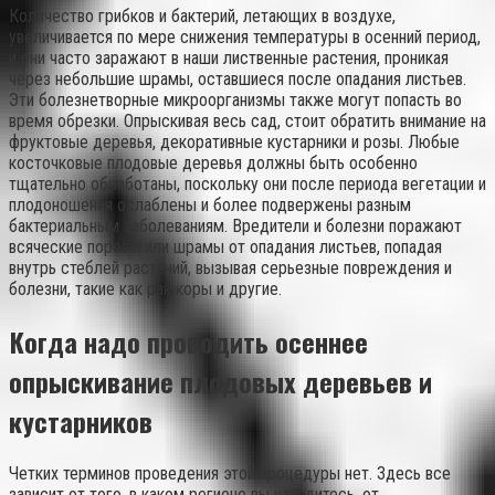
Количество грибков и бактерий, летающих в воздухе,
увеличивается по мере снижения температуры в осенний период,
и они часто заражают в наши лиственные растения, проникая
через небольшие шрамы, оставшиеся после опадания листьев.
Эти болезнетворные микроорганизмы также могут попасть во
время обрезки. Опрыскивая весь сад, стоит обратить внимание на
фруктовые деревья, декоративные кустарники и розы. Любые
косточковые плодовые деревья должны быть особенно
тщательно обработаны, поскольку они после периода вегетации и
плодоношения ослаблены и более подвержены разным
бактериальным заболеваниям. Вредители и болезни поражают
всяческие порезы или шрамы от опадания листьев, попадая
внутрь стеблей растений, вызывая серьезные повреждения и
болезни, такие как рак коры и другие.
Когда надо проводить осеннее
опрыскивание плодовых деревьев и
кустарников
Четких терминов проведения этой процедуры нет. Здесь все
зависит от того, в каком регионе вы находитесь, от