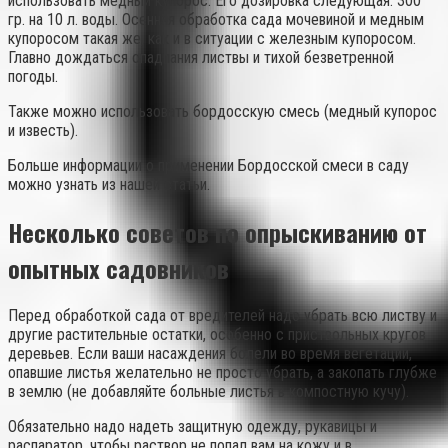
использовать медный купорос. Его дозировка следующая: 300
гр. на 10 л. воды. Осенняя обработка сада мочевиной и медным
купоросом такая же, как и в ситуации с железным купоросом.
Главно дождаться опадпания листвы и тихой безветренной
погоды.
Также можно использовать бордосскую смесь (медный купорос
и известь).
Больше информации о применении Бордосской смеси в саду
можно узнать из нашей статьи.
Несколько советов по опрыскиванию от
опытных садовников
Перед обработкой сада от вредителей надо убрать всю листву и
другие растительные остатки, особенно с приствольных кругов
деревьев. Если ваши насаждения болели во время вегетации,
опавшие листья желательно не просто убрать, а закопать глубже
в землю (не добавляйте больные листья в компостную кучу).
Обязательно надо надеть защитную одежду, рукавицы и
распаратор, чтобы раствор не попал вам на кожу и в