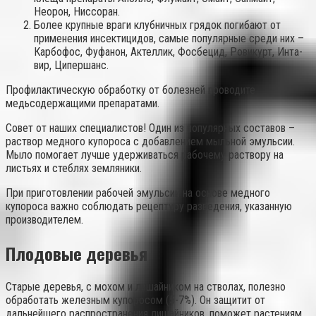
Неорон, Ниссоран.
Более крупные враги клубничных грядок погибают от
применения инсектицидов, самые популярные среди них –
Карбофос, Фуфанон, Актеллик, Фосбецид, Ровикурт, Инта-
вир, Ципершанс.
Профилактическую обработку от болезней проводите
медьсодержащими препаратами.
Совет от наших специалистов! Один из популярных составов –
раствор медного купороса с добавлением мыльной эмульсии.
Мыло помогает лучше удерживаться рабочему раствору на
листьях и стеблях земляники.
При приготовлении рабочей эмульсии на основе медного
купороса важно соблюдать рецептуру разведения, указанную
производителем.
Плодовые деревья
Старые деревья, с мохом и лишайником на стволах, полезно
обработать железным купоросом (5-7%). Он защитит от
дальнейшего распространения лишайников, поможет растениям