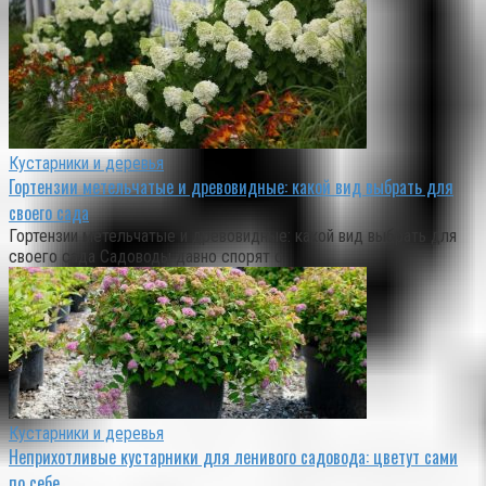
Кустарники и деревья
Гортензии метельчатые и древовидные: какой вид выбрать для
своего сада
Гортензии метельчатые и древовидные: какой вид выбрать для
своего сада Садоводы давно спорят о
Кустарники и деревья
Неприхотливые кустарники для ленивого садовода: цветут сами
по себе