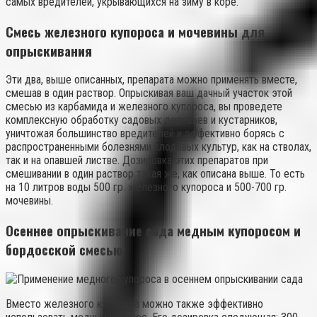
самых вредителей, укрывающихся на зиму в коре.
Смесь железного купороса и мочевины для
опрыскивания
Эти два, выше описанных, препарата можно применять вместе,
смешав в один раствор. Опрыскивая ваш дачный участок этой
смесью из карбамида и железного купороса, вы проведете
комплексную обработку садовых деревьев и кустарников,
уничтожая большинство вредителей и эффективно борясь с
распространенными болезнями плодовых культур, как на стволах,
так и на опавшей листве. Дозировка этих препаратов при
смешивании в один раствор такая же, как описана выше. То есть
на 10 литров воды 500 гр. железного купороса и 500-700 гр.
мочевины.
Осеннее опрыскивание сада медным купоросом и
бордосской смесью
Вместо железного купороса можно также эффективно