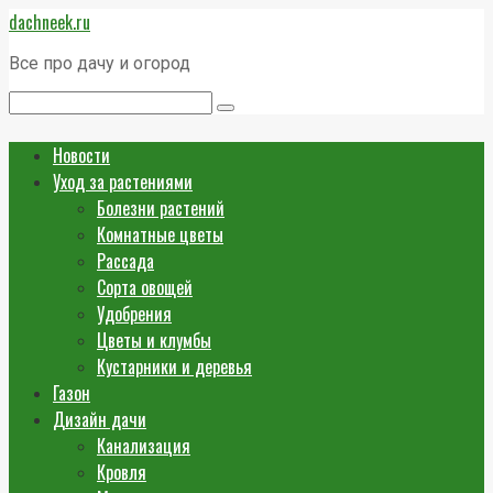
Перейти
dachneek.ru
к
контенту
Все про дачу и огород
Поиск:
Новости
Уход за растениями
Болезни растений
Комнатные цветы
Рассада
Сорта овощей
Удобрения
Цветы и клумбы
Кустарники и деревья
Газон
Дизайн дачи
Канализация
Кровля