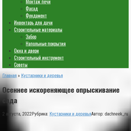
Монтаж печи
Фасад
Фундамент
Инвентарь для дачи
Строительные материалы
Забор
Напольные покрытия
Окна и двери
Строительный инструмент
Советы
Главная
»
Кустарники и деревья
Осеннее искореняющее опрыскивание
сада
2 августа, 2022
Рубрика:
Кустарники и деревья
Автор:
dachneek_ru