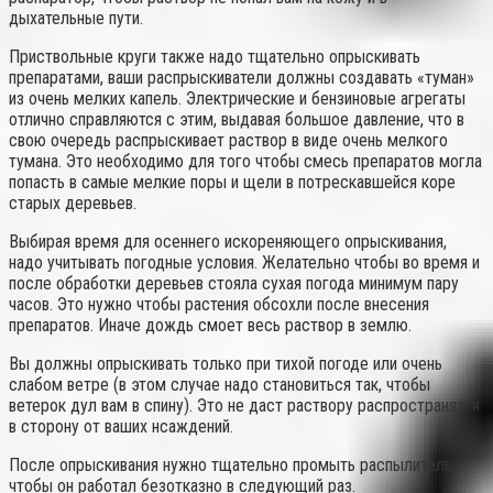
дыхательные пути.
Приствольные круги также надо тщательно опрыскивать
препаратами, ваши распрыскиватели должны создавать «туман»
из очень мелких капель. Электрические и бензиновые агрегаты
отлично справляются с этим, выдавая большое давление, что в
свою очередь распрыскивает раствор в виде очень мелкого
тумана. Это необходимо для того чтобы смесь препаратов могла
попасть в самые мелкие поры и щели в потрескавшейся коре
старых деревьев.
Выбирая время для осеннего искореняющего опрыскивания,
надо учитывать погодные условия. Желательно чтобы во время и
после обработки деревьев стояла сухая погода минимум пару
часов. Это нужно чтобы растения обсохли после внесения
препаратов. Иначе дождь смоет весь раствор в землю.
Вы должны опрыскивать только при тихой погоде или очень
слабом ветре (в этом случае надо становиться так, чтобы
ветерок дул вам в спину). Это не даст раствору распространятся
в сторону от ваших нсаждений.
После опрыскивания нужно тщательно промыть распылитель,
чтобы он работал безотказно в следующий раз.