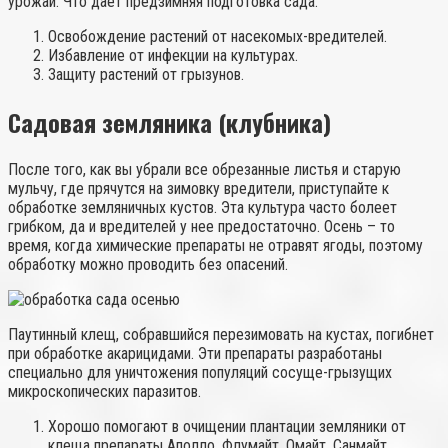
урожай. Что дает предзимняя подготовка сада:
Освобождение растений от насекомых-вредителей.
Избавление от инфекции на культурах.
Защиту растений от грызунов.
Садовая земляника (клубника)
После того, как вы убрали все обрезанные листья и старую
мульчу, где прячутся на зимовку вредители, приступайте к
обработке земляничных кустов. Эта культура часто болеет
грибком, да и вредителей у нее предостаточно. Осень – то
время, когда химические препараты не отравят ягоды, поэтому
обработку можно проводить без опасений.
Паутинный клещ, собравшийся перезимовать на кустах, погибнет
при обработке акарицидами. Эти препараты разработаны
специально для уничтожения популяций сосуще-грызущих
микроскопических паразитов.
Хорошо помогают в очищении плантации земляники от
клеща препараты Аполло, Флумайт, Омайт, Санмайт,