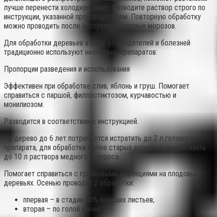
лучше перенести холодную зиму. Разводите раствор строго по
инструкции, указанной производителем. Повторную обработку
можно проводить после наступления первых морозов.
Для обработки деревьев в саду от вредителей и болезней
традиционно используют несколько препаратов:
Пропорции разведения и использования
Эффективен при обработке слив, яблонь и груш. Помогает
справиться с паршой, филлостиктозом, курчавостью и
монилиозом.
Разводится в соответствии с инструкцией.
На дерево до 6 лет потребуется истратить до 2 л готового
препарата, для обработки более старых деревьев можно взять
до 10 л раствора медного купороса.
Помогает справиться с грибковыми инфекциями на плодовых
деревьях. Осенью проводят 2 обработки:
ппервая – в стадии 50% опавших листьев;
вторая – по голой кроне.