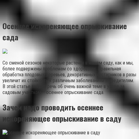
Осеннее искореняющее опрыскивание
сада
Со сменой сезонов некоторые растения в нашем саду, как и мы,
более подвержены проблемам со здоровьем. Правильная
обработка плодовых деревьев, декоративных кустарников в разы
увеличит их стойкость к различным заболеваниям и вредителям.
В этой статье пойдет речь об очень важной теме в уходе за
садовым участком – осеннее опрыскивание сада.
Зачем надо проводить осеннее
искореняющее опрыскивание в саду