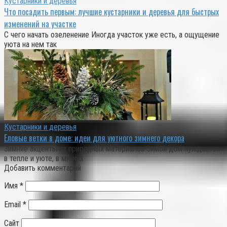
Кустарники и деревья
Что посадить первым: лучшие кустарники и деревья для быстрых
изменений на участке
С чего начать озеленение Иногда участок уже есть, а ощущение
уюта на нем так
Кустарники и деревья
Еловые ветки в доме: идеи для уютного зимнего декора
Зимние акценты из природных материалов Зимой дом нуждается
в тепле и уюте, в мягких
Добавить комментарий
Имя
*
Email
*
Сайт