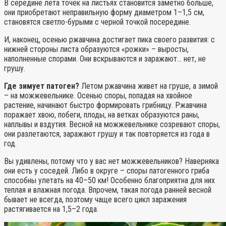
В середине лета точек на листьях становится заметно больше,
они приобретают неправильную форму диаметром 1–1,5 см,
становятся светло-бурыми с черной точкой посередине.
И, наконец, осенью ржавчина достигает пика своего развития: с
нижней стороны листа образуются «рожки» – выросты,
наполненные спорами. Они вскрываются и заражают… нет, не
грушу.
Где зимует патоген?
Летом ржавчина живет на груше, а зимой
– на можжевельнике. Осенью споры, попадая на хвойное
растение, начинают быстро формировать грибницу. Ржавчина
поражает хвою, побеги, плоды, на ветках образуются раны,
наплывы и вздутия. Весной на можжевельнике созревают споры,
они разлетаются, заражают грушу и так повторяется из года в
год.
Вы удивлены, потому что у вас нет можжевельников? Наверняка
они есть у соседей. Либо в округе – споры патогенного гриба
способны улетать на 40–50 км! Особенно благоприятна для них
теплая и влажная погода. Впрочем, такая погода ранней весной
бывает не всегда, поэтому чаще всего цикл заражения
растягивается на 1,5–2 года.