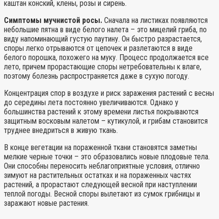
каштан конский, клены, розы и сирень.
Симптомы мучнистой росы.
Сначала на листиках появляются
небольшие пятна в виде белого налета – это мицелий гриба, по
виду напоминающий густую паутину. Он быстро разрастается,
споры легко отрываются от цепочек и разлетаются в виде
белого порошка, похожего на муку. Процесс продолжается все
лето, причем прорастающие споры нетребовательны к влаге,
поэтому болезнь распространяется даже в сухую погоду.
Концентрация спор в воздухе и риск заражения растений с весны
до середины лета постоянно увеличиваются. Однако у
большинства растений к этому времени листья покрываются
защитным восковым налетом – кутикулой, и грибам становится
труднее внедриться в живую ткань.
В конце вегетации на пораженной ткани становятся заметны
мелкие черные точки – это образовались новые плодовые тела.
Они способны переносить неблагоприятные условия, отлично
зимуют на растительных остатках и на пораженных частях
растений, а прорастают следующей весной при наступлении
теплой погоды. Весной споры вылетают из сумок грибницы и
заражают новые растения.