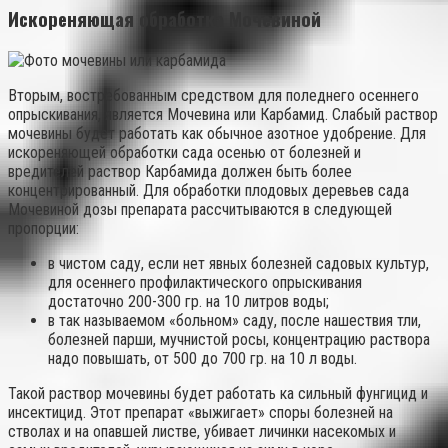
Искореняющая обработка Мочевиной
Вторым, востребованным средством для поледнего осеннего
опрыскивания, является Мочевина или Карбамид. Слабый раствор
мочевины будет работать как обычное азотное удобрение. Для
искореняющей обработки сада осенью от болезней и
вредителей раствор Карбамида должен быть более
концентрированный. Для обработки плодовых деревьев сада
Мочевиной дозы препарата рассчитываются в следующей
пропорции:
в чистом саду, если нет явных болезней садовых культур,
для осеннего профилактического опрыскивания
достаточно 200-300 гр. на 10 литров воды;
в так называемом «больном» саду, после нашествия тли,
болезней парши, мучнистой росы, концентрацию раствора
надо повышать, от 500 до 700 гр. на 10 л воды.
Такой раствор мочевины будет работать ка сильный фунгицид и
инсектицид. Этот препарат «выжигает» споры болезней на
стволах и на опавшей листве, убивает личинки насекомых и