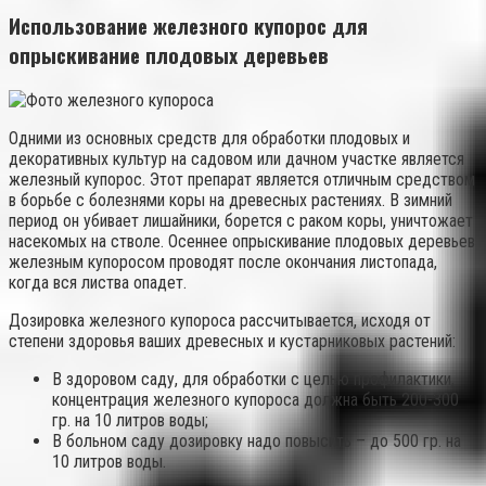
Использование железного купорос для
опрыскивание плодовых деревьев
Одними из основных средств для обработки плодовых и
декоративных культур на садовом или дачном участке является
железный купорос. Этот препарат является отличным средством
в борьбе с болезнями коры на древесных растениях. В зимний
период он убивает лишайники, борется с раком коры, уничтожает
насекомых на стволе. Осеннее опрыскивание плодовых деревьев
железным купоросом проводят после окончания листопада,
когда вся листва опадет.
Дозировка железного купороса рассчитывается, исходя от
степени здоровья ваших древесных и кустарниковых растений:
В здоровом саду, для обработки с целью профилактики,
концентрация железного купороса должна быть 200-300
гр. на 10 литров воды;
В больном саду дозировку надо повысить – до 500 гр. на
10 литров воды.