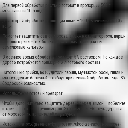
Для первой обработки раствор готовят в пропорции 500 г
мочевины на 10 л воды.
Для второй обработки пропорции иные – 100 г мочевины на 10 л
воды.
Помогает защитить сад от мороза, а также от септориоза, парши
и черного рака – тех болезней, которым подвержены
семечковые культуры.
В осеннее время обработку проводят 5% раствором. На каждое
дерево потребуется примерно 2 л готового состава.
Патогенные грибки, возбудители парши, мучнистой росы, гнили и
многих других болезней погибнут при осенней обработке сада 3%
бордоской жидкостью.
Используется готовый препарат.
Чтобы дополнительно защитить деревья перед зимой – побелите
штамбы взрослых крупномеров. Это поможет уберечь деревья
от морозобоин, вредителей и грызунов.
Источник
https://green-design.pro/stati/uhod-za-sadom/osennee-