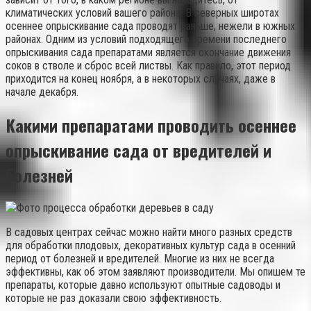
климатических условий вашего района. В северных широтах
осеннее опрыскивание сада проводят раньше, нежели в южных
районах. Одним из условий подходящего времени последнего
опрыскивания сада препаратами является окончание движения
соков в стволе и сброс всей листвы. Как правило, этот период
приходится на конец ноября, а в некоторых случаях, даже в
начале декабря.
Какими препаратами проводить осеннее
опрыскивание сада от вредителей и
болезней
В садовых центрах сейчас можно найти много разных средств
для обработки плодовых, декоративных культур сада в осенний
период от болезней и вредителей. Многие из них не всегда
эффективны, как об этом заявляют производители. Мы опишем те
препараты, которые давно используют опытные садоводы и
которые не раз доказали свою эффективность.