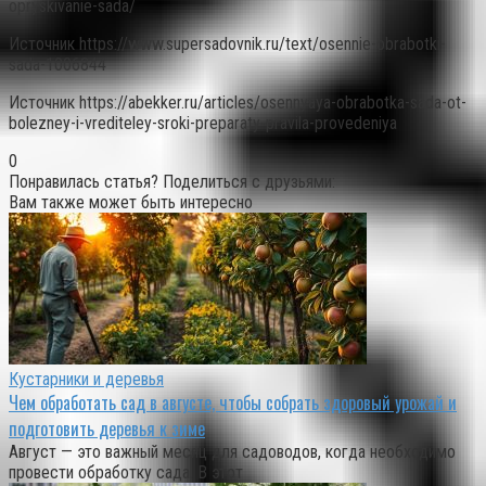
opryskivanie-sada/
Источник
https://www.supersadovnik.ru/text/osennie-obrabotki-
sada-1006844
Источник
https://abekker.ru/articles/osennyaya-obrabotka-sada-ot-
bolezney-i-vrediteley-sroki-preparaty-pravila-provedeniya
0
Понравилась статья? Поделиться с друзьями:
Вам также может быть интересно
Кустарники и деревья
Чем обработать сад в августе, чтобы собрать здоровый урожай и
подготовить деревья к зиме
Август — это важный месяц для садоводов, когда необходимо
провести обработку сада. В этот