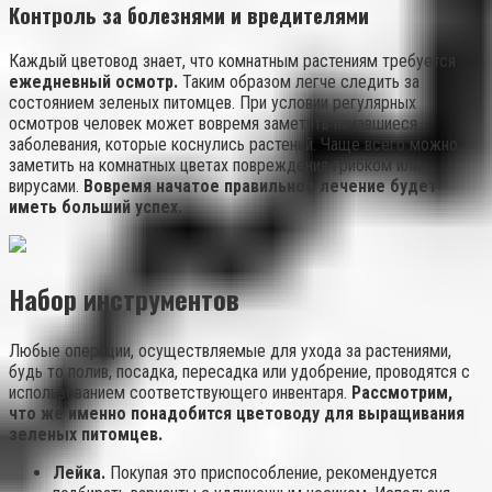
Контроль за болезнями и вредителями
Каждый цветовод знает, что комнатным растениям требуется
ежедневный осмотр.
Таким образом легче следить за
состоянием зеленых питомцев. При условии регулярных
осмотров человек может вовремя заметить начавшиеся
заболевания, которые коснулись растений. Чаще всего можно
заметить на комнатных цветах повреждения грибком или
вирусами.
Вовремя начатое правильное лечение будет
иметь больший успех.
Набор инструментов
Любые операции, осуществляемые для ухода за растениями,
будь то полив, посадка, пересадка или удобрение, проводятся с
использованием соответствующего инвентаря.
Рассмотрим,
что же именно понадобится цветоводу для выращивания
зеленых питомцев.
Лейка.
Покупая это приспособление, рекомендуется