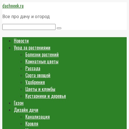
Перейти
dachneek.ru
к
контенту
Все про дачу и огород
Поиск:
Новости
Уход за растениями
Болезни растений
Комнатные цветы
Рассада
Сорта овощей
Удобрения
Цветы и клумбы
Кустарники и деревья
Газон
Дизайн дачи
Канализация
Кровля