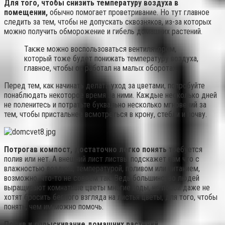
Для того, чтобы снизить температуру воздуха в
помещении,
обычно помогает проветривание. Но тут главное
следить за тем, чтобы не допускать сквозняков, из-за которых
можно получить обморожение и гибель домашних растений.
Также можно воспользоваться вентилятором,
который тоже будет понижать температуру воздуха,
главное, чтобы он работал на малых оборотах.
Перед тем, как начинать делать уход за цветами, попробуйте
понаблюдать некоторое время за ними. Каждые несколько дней
не поленитесь и потратьте буквально несколько мгновений за
тем, чтобы пристальнее всмотреться в крону, стебли и почву.
Потрогав компост, достаточно легко понять
требуется
полив или нет. А внешний лист листвы подскажет вам что с
влажностью воздуха, температурой, поливом или питанием,
возможно, что-то не совсем так. Ведь большинство людей
выращивают комнатные цветы многие годы, но порой даже не
хотят бросить беглого взгляда на листья цветы, для того, чтобы
понять, чем им можно помочь.
Полив и опрыскивание домашних растений