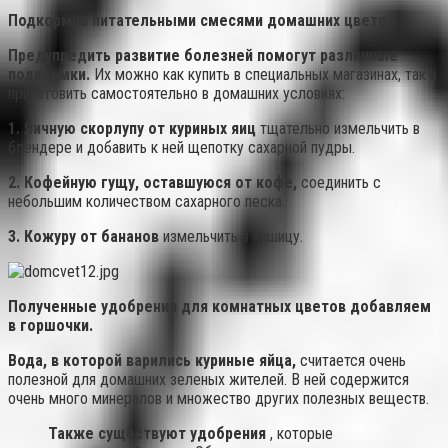
Подкормка питательными смесями домашних цветов
Предупредить развитие болезней помогут различные
подкормки.
Их можно как купить в специальных магазинах, так и
приготовить самостоятельно в домашних условиях:
1. Яичную скорлупу от куриных яиц
тщательно измельчить в
блендере и добавить к ней щепотку сахарной пудры.
2. Кофейную гущу, оставшуюся от кофе,
соединить с
небольшим количеством сахарного песка.
3. Кожуру от бананов
измельчить в кашицу.
Полученные удобрения для комнатных цветов добавляем
в горшочки.
Вода, в которой варились куриные яйца,
считается очень
полезной для домашних зеленых жителей. В ней содержится
очень много минералов и множество других полезных веществ.
Также существуют удобрения
, которые