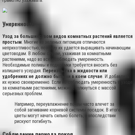
грамотно ухаживать.
Умеренность
Уход за большинством видов комнатных растений является
простым
. Многие из зеленых питомцев отличаются
неприхотливостью, поэтому их удается выращивать начинающим
цветоводам. В любом случае, ухаживая за комнатными
растениями, надо во всем соблюдать умеренность.
Необходимые поливы и подкормки требуется вносить без
излишнего усердия.
Переизбытка в жидкости или
удобрениях не должно быть ни в коем случае
. И добавлять
их нужно своевременно. Если не соблюдать умеренность в уходе
за комнатными растениями, можно столкнуться с массой
серьезных проблем.
Например, переувлажнение почвы часто влечет за
собой загнивание корневой системы посадок. В итоге
цветы могут начать сильно болеть, а впоследствии
рискуют погибнуть.
Соблюдение периода покоя