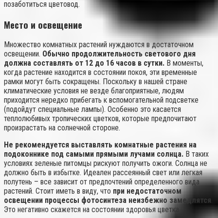
позаботиться цветовод.
Место и освещение
Множество комнатных растений нуждаются в достаточном
освещении.
Обычно продолжительность светового дня
должна составлять от 12 до 16 часов в сутки.
В моменты,
когда растение находится в состоянии покоя, эти временные
рамки могут быть сокращены. Поскольку в нашей стране
климатические условия не везде благоприятные, людям
приходится нередко прибегать к вспомогательной подсветке
(подойдут специальные лампы). Особенно это касается
теплолюбивых тропических цветков, которые предпочитают
произрастать на солнечной стороне.
Не рекомендуется выставлять комнатные растения на
подоконнике под самыми прямыми лучами солнца.
В таких
условиях зеленые питомцы рискуют получить ожоги. Солнца не
должно быть в избытке. Идеален рассеянный свет или легкая
полутень – все зависит от предпочтений определенного вида
растений. Стоит иметь в виду, что
при недостаточном
освещении процессы фотосинтеза неизбежно замедлятся
.
Это негативно скажется на состоянии здоровья цветка.