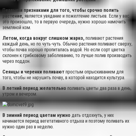
Первыми признаками для того, чтобы срочно полить
растение,
является увядание и пожелтение листьев. Если у вас
это произошло, то в первую очередь, нужно хорошо намочить
земляной ком.
Летом, когда вокруг слишком жарко,
поливают растения
каждый день, но по чуть-чуть. Обычно растения поливают сверху,
чтобы почва хорошо пропиталась водой. Но если сорт цветка
склонен к грибковому заболеванию, то лучше полив производить
через поддон.
Сеянцы и черенки поливают
простым опрыскиванием для
того, чтобы не нарушить почву, в которой находится культура.
В летний период желательно
поливать цветы два раза в день,
утром и вечером.
В зимний период цветам нужно
дать отдохнуть, у них
начинается период вегетативного отдыха и поэтому поливать их
нужно один раз в неделю.