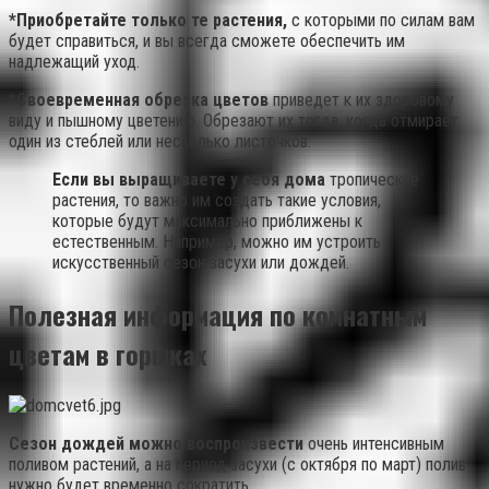
*Приобретайте только те растения,
с которыми по силам вам
будет справиться, и вы всегда сможете обеспечить им
надлежащий уход.
*Своевременная обрезка цветов
приведет к их здоровому
виду и пышному цветению. Обрезают их тогда, когда отмирает
один из стеблей или несколько листочков.
Если вы выращиваете у себя дома
тропические
растения, то важно им создать такие условия,
которые будут максимально приближены к
естественным. Например, можно им устроить
искусственный сезон засухи или дождей.
Полезная информация по комнатным
цветам в горшках
Сезон дождей можно воспроизвести
очень интенсивным
поливом растений, а на период засухи (с октября по март) полив
нужно будет временно сократить.