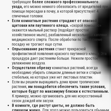
требующее
более сложного профессионального
ухода,
его можно немного обезопасить от вредителей при
помощи пересадки в почву, в которой присутствует 4
спичечные головки.
Если комнатные растения страдают от опасной
щитовки или паутинного клеща.
«скорой помощью»
окажется мыльный раствор (подойдет простое
хозяйственное мыло), разбавленный несколькими каплями
медицинского спирта. После обработки по такой схеме
посадку не трогают еще сутки.
Опрыскивание растения
станет прекрасной
профилактикой появления красного паутинного клеща. Эта
процедура дает растениям больше. Нежели простое
увлажнение воздуха.
Осуществляя обрезку
комнатных растений, всегда
необходимо убирать слишком длинные ветки и старые
стебельки, на которых уже нет листовых пластин.
Если вы решили выращивать дома яркие тропические
растения,
им понадобится обеспечить такие условия,
которые будут по максимуму близки к естественным.
К примеру, можно организовать для них искусственный
сезон дождей или засухи.
В комнате, где растут цветы, не должно быть
слишком жарко.
Для этого можно пользоваться обычным