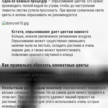
Одна из важных процедур
— опрыскивание цветов. Его нужно
производить теплой водой по утрам, чтобы до наступления
темноты листва успела просохнуть. При ярком солнечном свете
цветы и зелень опрыскивать не рекомендуется.
Кстати, опрыскивание дает цветам намного
больше, нежели увеличенное увлажнение воздуха.
Опрыскивание может существенно уменьшить
наличие пыли на листьях, охладить растение в очень
жаркие дни, а также может препятствовать
появлению красного паутинного клеща.
Как правильно обрезать комнатные цветы
Обрезку делают для придания красивой формы
кроне, для
удаления погибших частей и для омолаживания всего растения.
Неопытным цветоводам поначалу
обрезка может показаться
весьма сложным занятием. Но на самом деле ничего трудного в
этом нет. При обрезке просто удаляют лишний прирост на
растении. Лучше всего для этого использовать очень острые
ножницы или секатор.