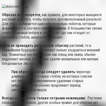
Обрезка используется,
как правило, для некоторых вьющихся
растений, для того, чтобы получить противоположный результат.
Для этого выбирается один или несколько побегов, которые
формируются в соответствии с дизайном. В большинстве своем
слабые боковые побеги в том месте, где они отходят от
основного стебля, аккуратно вырезают.
Если не проводить регулярную обрезку
растений, то в
ближайшем будущем у них может сильно ухудшиться внешний
вид. Комнатные растения, такие как плющ или лиана, обычно
подрезают весной, полностью удаляя аномальные или мелкие
бледноватые листья.
При обрезке всегда следует удалять
чересчур
длинные ветки и старые стебли, на которых совсем
нет листьев. Своевременное удаление старых
увядших цветков обычно продлевает период
цветения других видов.
Всегда пользуйтесь только острыми ножницами
. Растения
обрезайте осторожно, других особых правил для обрезки нет.