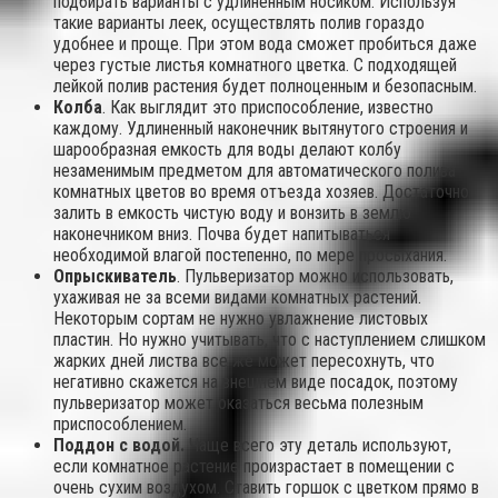
подбирать варианты с удлиненным носиком. Используя
такие варианты леек, осуществлять полив гораздо
удобнее и проще. При этом вода сможет пробиться даже
через густые листья комнатного цветка. С подходящей
лейкой полив растения будет полноценным и безопасным.
Колба
. Как выглядит это приспособление, известно
каждому. Удлиненный наконечник вытянутого строения и
шарообразная емкость для воды делают колбу
незаменимым предметом для автоматического полива
комнатных цветов во время отъезда хозяев. Достаточно
залить в емкость чистую воду и вонзить в землю
наконечником вниз. Почва будет напитываться
необходимой влагой постепенно, по мере просыхания.
Опрыскиватель
. Пульверизатор можно использовать,
ухаживая не за всеми видами комнатных растений.
Некоторым сортам не нужно увлажнение листовых
пластин. Но нужно учитывать, что с наступлением слишком
жарких дней листва все же может пересохнуть, что
негативно скажется на внешнем виде посадок, поэтому
пульверизатор может оказаться весьма полезным
приспособлением.
Поддон с водой.
Чаще всего эту деталь используют,
если комнатное растение произрастает в помещении с
очень сухим воздухом. Ставить горшок с цветком прямо в