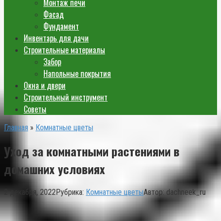
Монтаж печи
Фасад
Фундамент
Инвентарь для дачи
Строительные материалы
Забор
Напольные покрытия
Окна и двери
Строительный инструмент
Советы
Главная
»
Комнатные цветы
Уход за комнатными растениями в
домашних условиях
2 декабря, 2022
Рубрика:
Комнатные цветы
Автор:
dachneek_ru