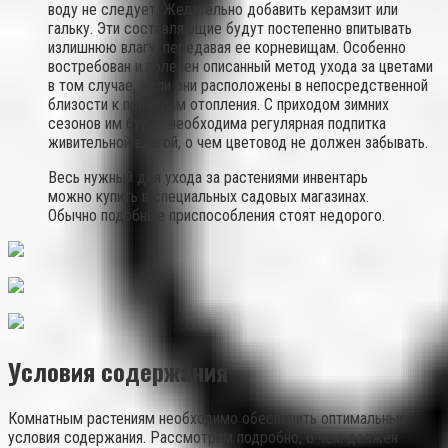
воду не следует. Желательно добавить керамзит или
гальку. Эти составляющие будут постепенно впитывать
излишнюю влагу, передавая ее корневищам. Особенно
востребован и полезен описанный метод ухода за цветами
в том случае, если они расположены в непосредственной
близости к приборам отопления. С приходом зимних
сезонов им будет необходима регулярная подпитка
живительной влагой, о чем цветовод не должен забывать.
Весь нужный для ухода за растениями инвентарь
можно купить в специальных садовых магазинах.
Обычно подобные приспособления стоят недорого.
Условия содержания
Комнатным растениям необходимо обеспечить оптимальные
условия содержания. Рассмотрим подробно, о чем должен