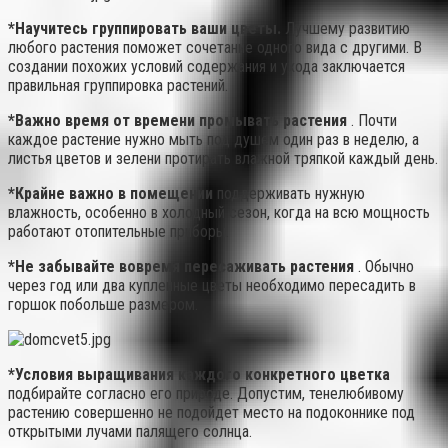
*Научитесь группировать ваши цветы.
Лучшему развитию
любого растения поможет сочетание одного вида с другими. В
создании похожих условий содержания и ухода заключается
правильная группировка растений.
*Важно время от времени промывать растения
. Почти
каждое растение нужно мыть под душем один раз в неделю, а
листья цветов и зелени протирать влажной тряпкой каждый день.
*Крайне важно в помещении
поддерживать нужную
влажность, особенно в холодный сезон, когда на всю мощность
работают отопительные приборы.
*Не забывайте вовремя пересаживать растения
. Обычно
через год или два купленные цветы необходимо пересадить в
горшок побольше размером.
*Условия выращивания каждого конкретного цветка
подбирайте согласно его природе. Допустим, тенелюбивому
растению совершенно не подойдет место на подоконнике под
открытыми лучами палящего солнца.