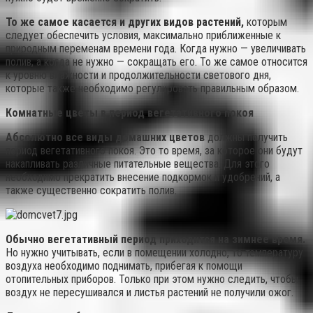
То же самое касается и других видов растений,
которым
следует обеспечить условия, максимально приближенные к
природным переменам времени года. Когда нужно — увеличивать
полив, а когда не нужно — сокращать его. То же самое относится
к уровню влажности и продолжительности светового дня,
которые также необходимо регулировать правильным образом.
Комнатные цветы в период вегетативного покоя
Абсолютно все виды домашних цветов
должны получить
период вегетативного покоя. Это то время, за которое они будут
накапливать различные питательные вещества. Для этого
необходимо прекратить внесение подкормок и удобрений, а
также существенно сократить полив.
Обычно вегетативный период приходится на зимнее время.
Но нужно учитывать, если в помещении холодно, то температуру
воздуха необходимо поднимать, прибегая к помощи
отопительных приборов. Только при этом нужно следить, чтобы
воздух не пересушивался и листья растений не получили ожог.