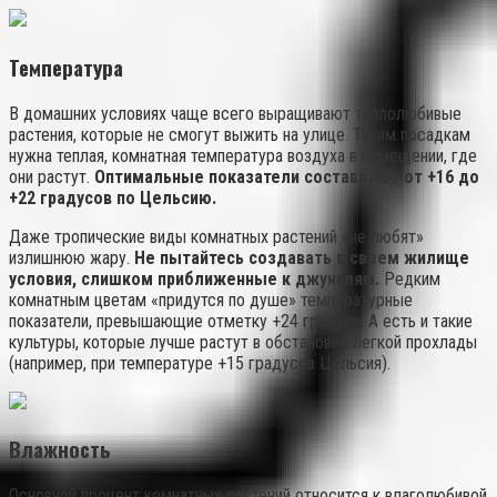
Температура
В домашних условиях чаще всего выращивают теплолюбивые
растения, которые не смогут выжить на улице. Таким посадкам
нужна теплая, комнатная температура воздуха в помещении, где
они растут.
Оптимальные показатели составляют от +16 до
+22 градусов по Цельсию.
Даже тропические виды комнатных растений «не любят»
излишнюю жару.
Не пытайтесь создавать в своем жилище
условия, слишком приближенные к джунглям.
Редким
комнатным цветам «придутся по душе» температурные
показатели, превышающие отметку +24 градуса. А есть и такие
культуры, которые лучше растут в обстановке легкой прохлады
(например, при температуре +15 градусов Цельсия).
Влажность
Основной процент комнатных растений относится к влаголюбивой