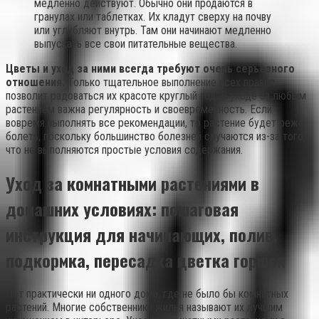
медленно действуют. Обычно они продаются в
гранулах или таблетках. Их кладут сверху на почву
или углубляют внутрь. Там они начинают медленно
выпускать все свои питательные вещества.
Цветы и уход за ними всегда требуют очень серьезного
отношения.
Только тщательное выполнение всех правил
позволит радоваться их красоте круглый год. В уходе за любым
растением важна регулярность и своевременность. Если
вовремя выполнять все рекомендации, то растение будет реже
болеть, поскольку большинство болезней случаются из-за того,
что не выполняются простые условия содержания.
Уход за комнатными растениями в
домашних условиях: пошаговая
инструкция для начинающих, полив,
подкормка, пересадка цветка горшок
Нет практически ни одного дома, где не было бы комнатных
растений. Многие собственники жилья называют их лучшим