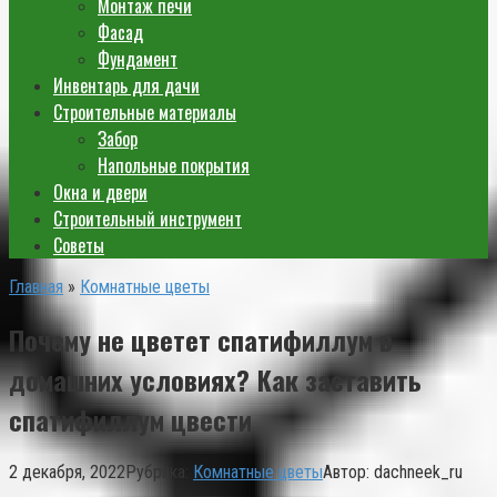
Монтаж печи
Фасад
Фундамент
Инвентарь для дачи
Строительные материалы
Забор
Напольные покрытия
Окна и двери
Строительный инструмент
Советы
Главная
»
Комнатные цветы
Почему не цветет спатифиллум в
домашних условиях? Как заставить
спатифиллум цвести
2 декабря, 2022
Рубрика:
Комнатные цветы
Автор:
dachneek_ru