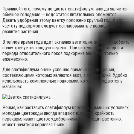
Причиной того, почему не цветет спатифиллум, иногда является
обычное голодание — недостаток питательных элементов.
Давать удобрения этому цветку положено круглый год. А вот
частоту подкормок следует согласовывать с периодами
развития растения.
В теплое время года идет активная вегетация, поэтому удобрять
почву требуется каждую неделю. При наступлении холодов и
периода относительного покоя подкормка вносится только
ежемесячно.
Для спатифиллума очень успешно применяют удобрения,
составляющими которых являются азот, а также калий. Удобно
использовать комплексные подкормки, которые продаются в
магазинах.
Решая, как заставить спатифиллум цвести в домашних условиях,
молодые цветоводы иногда впадают в другую крайность —
перекармливают цветок удобрениями. Это вредит растению,
может начаться корневая гниль.