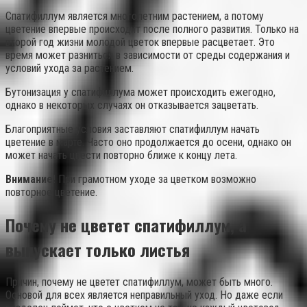
Спатифиллум является многолетним растением, а потому
цветение впервые происходит после полного развития. Только на
второй год жизни молодой цветок впервые расцветает. Это
время может разниться в зависимости от среды содержания и
условий ухода за растением.
Бутонизация у спатифиллума может происходить ежегодно,
однако в некоторых случаях он отказывается зацветать.
Благоприятные условия заставляют спатифиллум начать
цветение в марте. Часто оно продолжается до осени, однако он
может начать цвести повторно ближе к концу лета.
Внимание!
При грамотном уходе за цветком возможно
повторное цветение.
Почему не цветет спатифиллум, а
выпускает только листья
Причин, почему не цветет спатифиллум, может быть много.
Основой для всех является неправильный уход. Но даже если