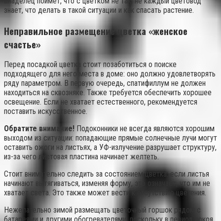
владелец поймет, что с цветком не так, не каждый цветовод
знает, что делать в такой ситуации и как спасать растение.
Неправильное размещение цветка «женское
счастье»
Перед посадкой цветка стоит позаботиться о поиске
подходящего для него места в доме: оно должно удовлетворять
ряду параметром. В первую очередь, спатифиллум не должен
находиться на сквозняке. Также требуется обеспечить хорошее
освещение. Если не хватает естественного, рекомендуется
поставить искусственное.
Обратите внимание!
Подоконники не всегда являются хорошим
выходом из ситуации: попадающие прямые солнечные лучи могут
оставить ожоги на листьях, а УФ-излучение разрушает структуру,
из-за чего листовая пластина начинает желтеть.
Стоит внимательно следить за состоянием цветка: если листья
начинают вытягиваться, изменяя форму, это означает, что им не
хватает света. Это также может вести к отсутствию цветения.
Нежелательно зимой размещать цветочный горшок рядом с
батареями и другими обогревателями, поскольку в период покоя