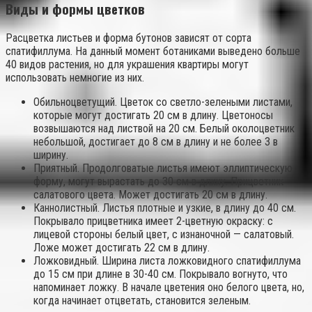
Виды и формы цветков
Расцветка листьев и форма бутонов зависят от сорта
спатифиллума. На данный момент ботаниками выведено больше
40 видов растения, но для украшения квартиры могут
использовать немногие из них.
Обильноцветущий. Цветок со светло-зелеными листами,
которые могут достигать 20 см в длину. Цветоносы
возвышаются над листвой на 20 см. Белый околоцветник
небольшой, достигает до 8 см в длину и не более 3 в
ширину.
Приятный. Продолговатые листья имеют эллиптическую
форму, могут вырастать до 30 см в длину. Прицветник
салатового цвета. Может достигать 20 см в длину.
Каннолистный. Листья плотные и узкие, в длину до 40 см.
Покрывало прицветника имеет 2-цветную окраску: с
лицевой стороны белый цвет, с изнаночной — салатовый.
Ложе может достигать 22 см в длину.
Ложковидный. Ширина листа ложковидного спатифиллума
до 15 см при длине в 30-40 см. Покрывало вогнуто, что
напоминает ложку. В начале цветения оно белого цвета, но,
когда начинает отцветать, становится зеленым.