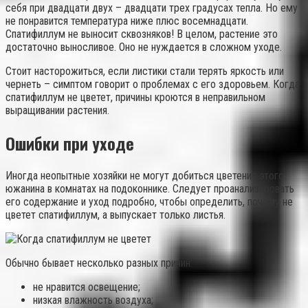
себя при двадцати двух – двадцати трех градусах тепла. Но ему
не понравится температура ниже плюс восемнадцати.
Спатифиллум не выносит сквозняков! В целом, растение это
достаточно выносливое. Оно не нуждается в сложном уходе.
Стоит насторожиться, если листики стали терять яркость или
чернеть – симптом говорит о проблемах с его здоровьем. Когда
спатифиллум не цветет, причины кроются в неправильном
выращивании растения.
Ошибки при уходе
Иногда неопытные хозяйки не могут добиться цветения этого
южанина в комнатах на подоконнике. Следует проанализировать
его содержание и уход подробно, чтобы определить, почему не
цветет спатифиллум, а выпускает только листья.
Обычно бывает несколько разных причин:
не нравится освещение;
низкая влажность воздуха;