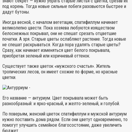
знают секрет — нужно убрать старые листья с цветка, срезав их
под корень. Тогда новые сильные побеги разовьются быстрее и
дадут бутоны.
Иногда весной, с началом вегетации, спатифиллум начинает
великолепно цвести. Пока хозяева любуются изяществом
белоснежных покрывал, они не спешат срезать отцветшие
початки. А зря. Старые цветы ослабляют растение. Тогда новые
не спешат раскрываться. Когда пора удалять старые цветы?
Сразу, как начинает изменяться цвет белого покрывала,
приобретая зеленый или коричневый оттенок.
Существует также цветок «мужского счастья». Житель
тропических лесов, он имеет схожие по форме, но красные
цветки.
Его название — антуриум. Цвет покрывала может быть
разнообразный: и ярко-красный, и желто-зеленый, и голубой.
По поверьям, женский цветок спатифиллум и мужской антуриум
нужно поставить дома рядом. Если они цветут одновременно, то
помогут улучшить семейное благосостояние, даже увеличить
бюджет.