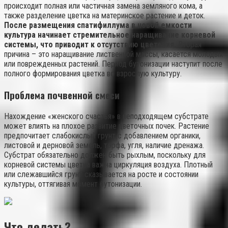
происходит полная или частичная замена земляного кома, а
также разделение цветка на материнское растение и деток.
После размещения спатифиллума в новой емкости
культура начинает стремительное наращивание корневой
системы, что приводит к отсутствию цветения.
Вторая
причина – это наращивание лиственной массы, касается молодых
или поврежденных растений. Период бутонизации наступит после
полного формирования цветка во взрослую культуру.
Проблема почвенной смеси
Нахождение «женского счастья» в неподходящем субстрате
может влиять на плохое развитие цветочных почек. Растение
предпочитает слабокислый грунт с добавлением органики,
листовой и дерновой земель, торфа, угля, наличие дренажа.
Субстрат обязательно должен быть рыхлым, поскольку для
корневой системы цветка важна циркуляция воздуха. Плотный
или слежавшийся грунт сказывается на росте и состоянии
культуры, оттягивая момент бутонизации.
Что делать?