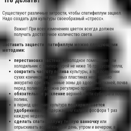
Существуют различные хитрости, чтобы спатифиллум зацвел.
Надо создать для культуры своеобразный «стресс».
Важно! При всех изменениях цветок всегда должен
получать достаточное количество света.
Заставить зацвести спатифиллум можно следующими
методами:
перестановка растения
в холодное помещение или
холодильник с температурой не ниже 16 градусов тепла;
сократить частоту полива
культуры, а при появлении
сухих кончиков на листовых пластинах необходимо
аккуратно срезать данные зоны до здоровых тканей; почва
перед поливом должна регулярно просушиваться;
обязательное рыхление
верхней части субстрата после
полива;
в период цветения культура
подкармливается
удобрениями
с содержанием калия и фосфора 1 раз
каждую неделю;
сделать спатифиллуму теплую ванночку
или
опрыскивать водой каждый день, утром и вечером; в