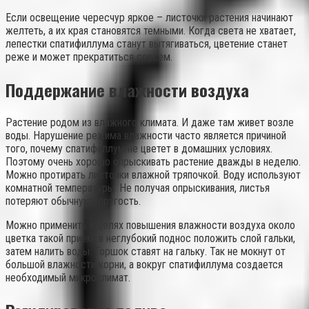
Если освещение чересчур яркое – листочки растения начинают
желтеть, а их края становятся темными. Когда света не хватает,
лепестки спатифиллума станут вытягиваться, цветение станет
реже и может прекратиться совсем.
Поддержание влажности воздуха
Растение родом из влажного климата. И даже там живет возле
воды. Нарушение режима влажности часто является причиной
того, почему спатифиллум не цветет в домашних условиях.
Поэтому очень хорошо опрыскивать растение дважды в неделю.
Можно протирать листочки влажной тряпочкой. Воду используют
комнатной температуры. Не получая опрыскивания, листья
потеряют обычную упругость.
Можно применить в целях повышения влажности воздуха около
цветка такой прием: в неглубокий поднос положить слой гальки,
затем налить воды. Горшок ставят на гальку. Так не мокнут от
большой влажности корни, а вокруг спатифиллума создается
необходимый микроклимат.