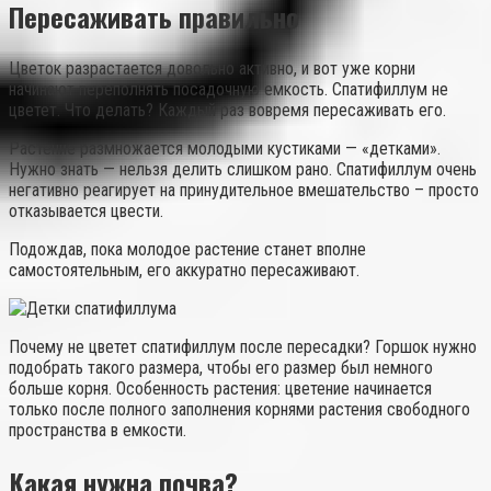
Пересаживать правильно
Цветок разрастается довольно активно, и вот уже корни
начинают переполнять посадочную емкость. Спатифиллум не
цветет. Что делать? Каждый раз вовремя пересаживать его.
Растение размножается молодыми кустиками — «детками».
Нужно знать — нельзя делить слишком рано. Спатифиллум очень
негативно реагирует на принудительное вмешательство – просто
отказывается цвести.
Подождав, пока молодое растение станет вполне
самостоятельным, его аккуратно пересаживают.
Почему не цветет спатифиллум после пересадки? Горшок нужно
подобрать такого размера, чтобы его размер был немного
больше корня. Особенность растения: цветение начинается
только после полного заполнения корнями растения свободного
пространства в емкости.
Какая нужна почва?