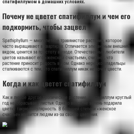
спатифиллумом в домашних условиях.
Почему не цветет спатифиллум и чем его
подкормить, чтобы зацвел
Spathiphyllum — многолетнее травянистое растение, которое
часто выращивают в квартирах. Отличается элегантным внешним
видом, ценится за простоту в уходе. Отечественные любители
цветов называют его «женским счастьем», считают, что
растение приносит радость в дом. Однако нередко владельцы
сталкиваются с тем, что спатифиллум никак не хочет цвести.
Когда и как цветет спатифиллум
Как и любое другое тропическое растение, спатифиллум круглый
год не сбрасывает листья. Однако вовсе не зелень подарила
цветку такую популярность. В большей степени «женское
счастье» нравится людям из-за своего цветения.