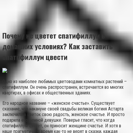
Почему не цветет спатифиллум в
домашних условиях? Как заставить
спатифиллум цвести
Одно из наиболее любимых цветоводами комнатных растений –
спатифиллум. Он очень распространен, встречается во многих
квартирах, в офисах и общественных зданиях.
Его народное название – «женское счастье». Существует
сказание, что накануне своей свадьбы великая богиня Астарта
заключила в цветок свою радость, женское счастье. И просто
подарила его земной девушке. Поверье гласит, что когда
спатифиллум цветет, он приносит женщине счастье. И хотя в
наше прагматичное время как-то не верят в сказки, каждая