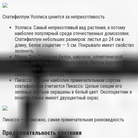
Спатифиллум Уоллиса ценится за неприхотливость
Уоллиса. Самый неприхотливый вид растения, а потому
наиболее популярный среди отечественных домохозяек.
Спатифиллум небольших размеров: листья до 24 см в
длину, белое соцветие — 5 см. Покрывало имеет свойство
зеленеть.
Мауна Лоа. Соцветие белое, широкое, эллиптической
формы, вогнутое и кремового цвета. Листья короткие — до
5 см в длину. Цветы можно срезать, они сохраняют
свежесть около месяца.
Пикассо. Внешне наиболее примечательным сортом
спатифиллума считается Пикассо. Целые секции его
зеленых листьев окрашены в белый цвет. Околоцветник и
початок также имеют двухцветный окрас.
Пикассо — возможно, самая примечательная разновидность
Продолжительность цветения