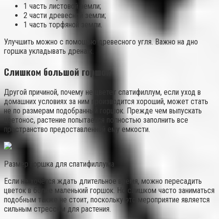
1 часть листовой земли;
2 части древесной земли;
1 часть торфяной земли.
Улучшить можно с помощью древесного угля. Важно на дно
горшка укладывать дренаж.
Слишком большой горшок
Другой причиной, почему не цветет спатифиллум, если уход в
домашних условиях за ним производится хороший, может стать
не по размерам подобранный горшок. Прежде чем выпускать
цветонос, растение попытается полностью заполнить все
пространство предоставленной ему емкости.
Размер горшка для спатифиллума
Если не хочется ждать длительное время, можно пересадить
цветок в более маленький горшок. Но слишком часто заниматься
подобным также не стоит, поскольку это мероприятие является
сильным стрессом для растения.