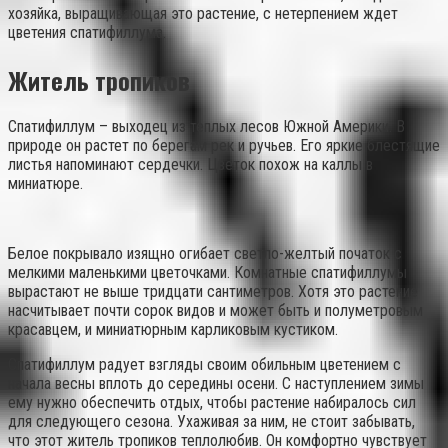
хозяйка, выращивающая это растение, с нетерпением ждет
цветения спатифиллума.
Житель тропиков
Спатифиллум – выходец из теплых лесов Южной Америки. В
природе он растет по берегам рек и ручьев. Его яркие блестящие
листья напоминают сердечки. Цветок похож на каллы в
миниатюре.
Белое покрывало изящно огибает светло-желтый початок с
мелкими маленькими цветочками. Комнатные спатифиллумы
вырастают не выше тридцати сантиметров. Хотя это растение
насчитывает почти сорок видов и может быть и полуметровым
красавцем, и миниатюрным карликовым кустиком.
Спатифиллум радует взгляды своим обильным цветением с
начала весны вплоть до середины осени. С наступлением зимы
ему нужно обеспечить отдых, чтобы растение набиралось сил
для следующего сезона. Ухаживая за ним, не стоит забывать,
что этот житель тропиков теплолюбив. Он комфортно чувствует