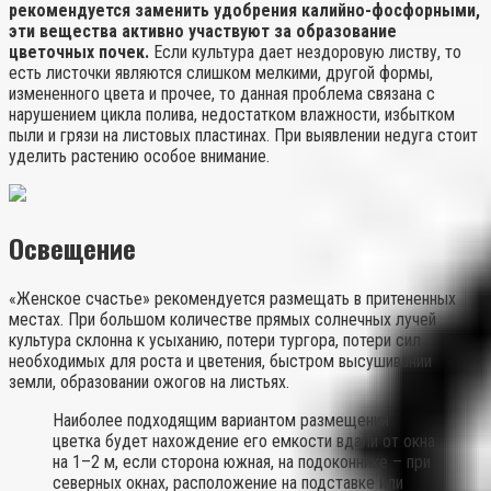
рекомендуется заменить удобрения калийно-фосфорными,
эти вещества активно участвуют за образование
цветочных почек.
Если культура дает нездоровую листву, то
есть листочки являются слишком мелкими, другой формы,
измененного цвета и прочее, то данная проблема связана с
нарушением цикла полива, недостатком влажности, избытком
пыли и грязи на листовых пластинах. При выявлении недуга стоит
уделить растению особое внимание.
Освещение
«Женское счастье» рекомендуется размещать в притененных
местах. При большом количестве прямых солнечных лучей
культура склонна к усыханию, потери тургора, потери сил,
необходимых для роста и цветения, быстром высушивании
земли, образовании ожогов на листьях.
Наиболее подходящим вариантом размещения
цветка будет нахождение его емкости вдали от окна
на 1–2 м, если сторона южная, на подоконнике – при
северных окнах, расположение на подставке или