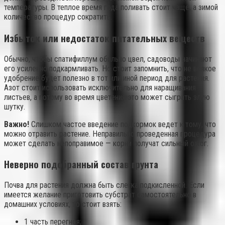
температуры. В теплое время года поливать стоит чаще, а зимой
количество процедур сократить.
Избыток или недостаток питательных веществ
Обычно, чтобы спатифиллум обильно цвел, садоводы начинают
его усиленно подкармливать. Но стоит запомнить, что не всякое
удобрение будет полезно в тот или иной период для растения.
Азот стоит использовать исключительно для наращивания
листьев, а потому во время цветения это может сыграть злую
шутку.
Важно!
Слишком частое введение подкормок ведет к тому, что
можно отравить растение. Неправильно проведенная процедура
может сделать непоправимое — корни получат сильный ожог.
Неверно подобранный состав грунта
Почва для растения должна быть слегка подкисленной. Если
имеется желание приготовить субстрат самостоятельно в
домашних условиях, то стоит взять:
1 часть перегноя;