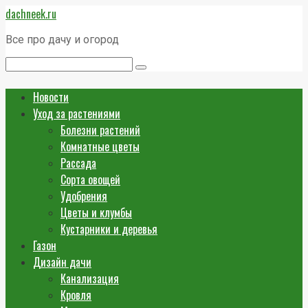
Перейти
dachneek.ru
к
контенту
Все про дачу и огород
Поиск:
Новости
Уход за растениями
Болезни растений
Комнатные цветы
Рассада
Сорта овощей
Удобрения
Цветы и клумбы
Кустарники и деревья
Газон
Дизайн дачи
Канализация
Кровля