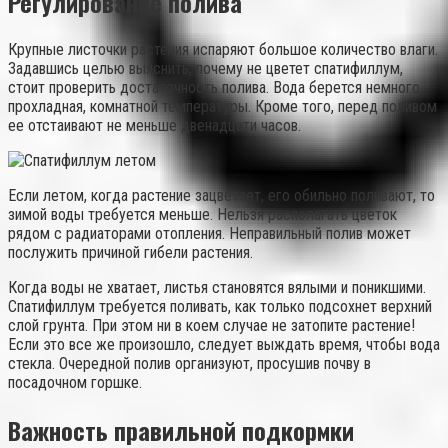
Регулирование полива
Крупные листочки растения испаряют большое количество влаги.
Задавшись целью выяснить, почему не цветет спатифиллум,
стоит проверить достаточность полива. Вода берется немного
прохладная, комнатной температуры. Кроме того, перед поливом
ее отстаивают не меньше двенадцати часов.
Если летом, когда растение зацветает, его обильно поливают, то
зимой воды требуется меньше. Нельзя располагать цветок
рядом с радиаторами отопления. Неправильный полив может
послужить причиной гибели растения.
Когда воды не хватает, листья становятся вялыми и поникшими.
Спатифиллум требуется поливать, как только подсохнет верхний
слой грунта. При этом ни в коем случае не затопите растение!
Если это все же произошло, следует выждать время, чтобы вода
стекла. Очередной полив организуют, просушив почву в
посадочном горшке.
Важность правильной подкормки