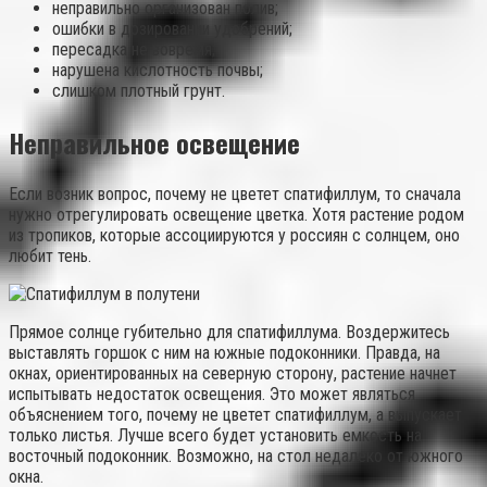
неправильно организован полив;
ошибки в дозировании удобрений;
пересадка не вовремя;
нарушена кислотность почвы;
слишком плотный грунт.
Неправильное освещение
Если возник вопрос, почему не цветет спатифиллум, то сначала
нужно отрегулировать освещение цветка. Хотя растение родом
из тропиков, которые ассоциируются у россиян с солнцем, оно
любит тень.
Прямое солнце губительно для спатифиллума. Воздержитесь
выставлять горшок с ним на южные подоконники. Правда, на
окнах, ориентированных на северную сторону, растение начнет
испытывать недостаток освещения. Это может являться
объяснением того, почему не цветет спатифиллум, а выпускает
только листья. Лучше всего будет установить емкость на
восточный подоконник. Возможно, на стол недалеко от южного
окна.