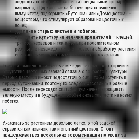
жидкости необходимо развести специальный препарат,
например, «Циркон», способствующий повышению
иммунитета, подкормить «Бутоном» или «Домоцветом» –
веществом, что стимулирует образование цветочных
почек;
удаление старых листьев и побегов;
проверить культуру на наличие вредителей
– клещей,
трипсов, червецов и так далее; при положительном
результате незамедлительно провести обработку растения
специальными веществами и убрать его в карантин.
Если все вышеперечисленные методы не помогли, то причина
отсутствия цветочных завязей связана с возрастом культуры.
Старые растения имеют недостаточно сил, чтобы вступить в
период бутонизации, поэтому их следует рассадить в разные
емкости. После пересадки спатифиллум начнет наращивать
зеленую массу и в будущем способен снова зацвести на новых
побегах.
Ухаживать за растением довольно легко, э той задачей
справится как новичок, так и опытный цветовод.
Стоит
придерживаться нескольких рекомендации по уходу за