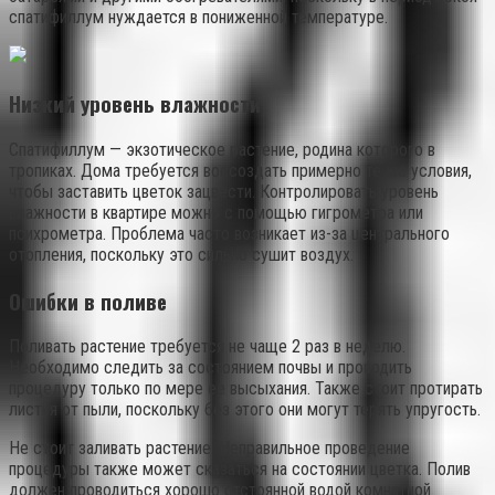
спатифиллум нуждается в пониженной температуре.
Низкий уровень влажности
Спатифиллум — экзотическое растение, родина которого в
тропиках. Дома требуется воссоздать примерно те же условия,
чтобы заставить цветок зацвести. Контролировать уровень
влажности в квартире можно с помощью гигрометра или
психрометра. Проблема часто возникает из-за центрального
отопления, поскольку это сильно сушит воздух.
Ошибки в поливе
Поливать растение требуется не чаще 2 раз в неделю.
Необходимо следить за состоянием почвы и проводить
процедуру только по мере ее высыхания. Также стоит протирать
листья от пыли, поскольку без этого они могут терять упругость.
Не стоит заливать растение. Неправильное проведение
процедуры также может сказаться на состоянии цветка. Полив
должен проводиться хорошо отстоянной водой комнатной