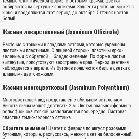
темные эллиптической формы с острыми краями. Цветки
собираются на верхушке зонтиками. Зацвести растение может в
июне, и продолжится этот период до октября. Оттенок цветов
белый.
Жасмин лекарственный (Jasminum Officinale)
Растение с тонкими и гладкими ветвями, которые украшены
листовыми пластинами. С лицевой стороны пластины ярко-
зеленые, а с обратной — бледно-зеленые. По форме листья
вытянутые, присутствуют заостренные края. Период цветения
наблюдается в апреле. Из бутонов появляются белые цветки с
длинными цветоножками.
Жасмин многоцветковый (Jasminum Polyanthum)
Многоцветковый вид представлен с обильным ветвлением.
Высота лианы может достигать 2 м. Листья овальной формы с
рельефной окантовкой располагаются поочередно. Листовая
пластина темно-зеленого оттенка.
Обратите внимание!
Цветет с февраля по август розовыми
бутонами, которые, распускаясь, меняют цвет на белоснежный.