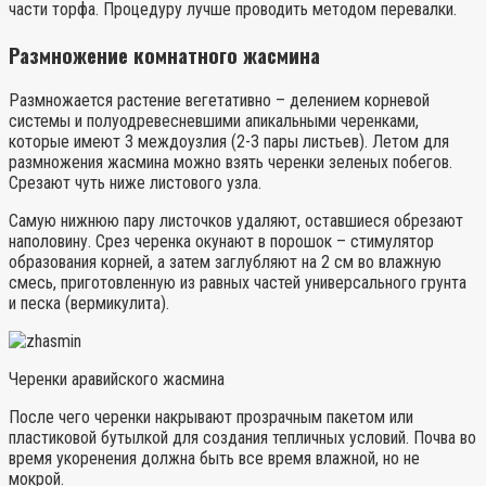
части торфа. Процедуру лучше проводить методом перевалки.
Размножение комнатного жасмина
Размножается растение вегетативно – делением корневой
системы и полуодревесневшими апикальными черенками,
которые имеют 3 междоузлия (2-3 пары листьев). Летом для
размножения жасмина можно взять черенки зеленых побегов.
Срезают чуть ниже листового узла.
Самую нижнюю пару листочков удаляют, оставшиеся обрезают
наполовину. Срез черенка окунают в порошок – стимулятор
образования корней, а затем заглубляют на 2 см во влажную
смесь, приготовленную из равных частей универсального грунта
и песка (вермикулита).
Черенки аравийского жасмина
После чего черенки накрывают прозрачным пакетом или
пластиковой бутылкой для создания тепличных условий. Почва во
время укоренения должна быть все время влажной, но не
мокрой.