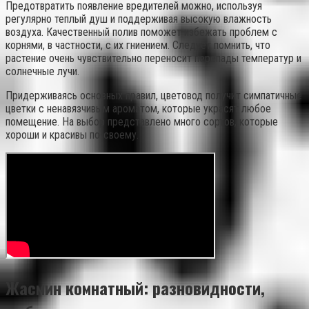
Предотвратить появление вредителей можно, используя
регулярно теплый душ и поддерживая высокую влажность
воздуха. Качественный полив поможет избежать проблем с
корнями, в частности, с их гниением. Следует помнить, что
растение очень чувствительно переносит перепады температур и
солнечные лучи.
Придерживаясь основных правил, цветовод получит симпатичные
цветки с ненавязчивым ароматом, которые украсят любое
помещение. На выбор представлено много сортов, которые
хороши и красивы по-своему.
Жасмин комнатный: разновидности,