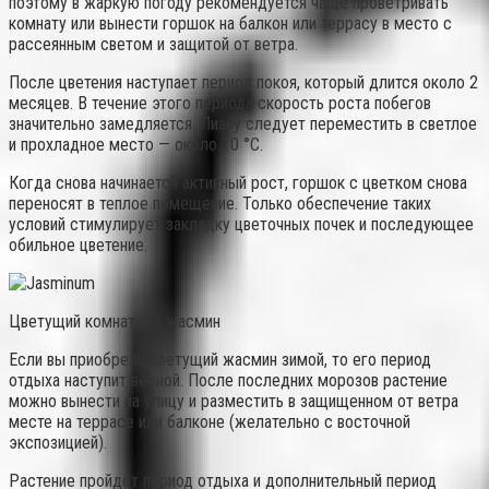
поэтому в жаркую погоду рекомендуется чаще проветривать
комнату или вынести горшок на балкон или террасу в место с
рассеянным светом и защитой от ветра.
После цветения наступает период покоя, который длится около 2
месяцев. В течение этого периода скорость роста побегов
значительно замедляется. Лиану следует переместить в светлое
и прохладное место — около 10 °C.
Когда снова начинается активный рост, горшок с цветком снова
переносят в теплое помещение. Только обеспечение таких
условий стимулирует закладку цветочных почек и последующее
обильное цветение.
Цветущий комнатный жасмин
Если вы приобрели цветущий жасмин зимой, то его период
отдыха наступит весной. После последних морозов растение
можно вынести на улицу и разместить в защищенном от ветра
месте на террасе или балконе (желательно с восточной
экспозицией).
Растение пройдет период отдыха и дополнительный период