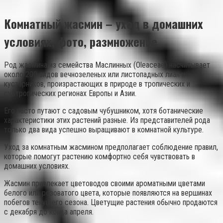
Комнатный жасмин – уход в домашних
условиях, фото, размножение
Род жасмина из семейства Маслинных (Oleaceae) насчитывает
около 200 видов вечнозеленых или листопадных лиан и
кустарников, произрастающих в природе в тропических и
субтропических регионах Европы и Азии.
Его часто путают с садовым чубушником, хотя ботанические
характеристики этих растений разные. Из представителей рода
только два вида успешно выращивают в комнатной культуре.
Уход за комнатным жасмином предполагает соблюдение правил,
которые помогут растению комфортно себя чувствовать в
домашних условиях.
Жасмин привлекает цветоводов своими ароматными цветами
белого или розоватого цвета, которые появляются на вершинах
побегов текущего сезона. Цветущие растения обычно продаются
с декабря до конца апреля.