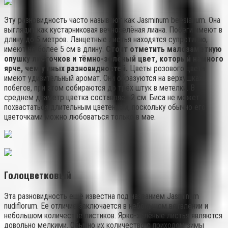
Эту разновидность часто называют как Jasminum beesianum. Она
выглядит как кустарниковая вечнозелёная лиана. Побеги имеют в
длину до 5 метров. Ланцетные листья находятся супротивно,
имеют не более 5 см в длину.
Стоит отметить малозаметную
опушку листочков и тёмно-зелёный цвет, который намного
ярче, чем у иных разновидностей.
Цветы розового цвета
имеют удивительный аромат. Они образуются на верхушках
побегов, при этом собираются до трёх штук в метелки. В
среднем диаметр цветка составляет 2 см. Биса не может
похвастаться длительным цветением, поскольку обычно его
цветочками можно любоваться только в мае.
Голоцветковый
Эта разновидность ещё известна под названием Jasminum
nudiflorum. Ее отличие заключается в небольшом ветвлении и
небольшом количестве листиков. Ярко-зелёные листья являются
довольно мелкими. Обычно их количество с приходом зимы