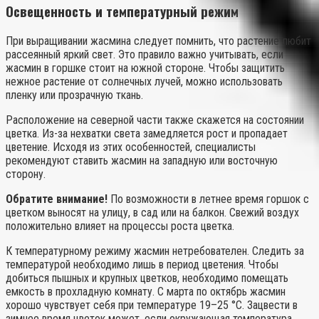
Освещенность и температурный режим
При выращивании жасмина следует помнить, что растение любит
рассеянный яркий свет. Это правило важно учитывать, если
жасмин в горшке стоит на южной стороне. Чтобы защитить
нежное растение от солнечных лучей, можно использовать
пленку или прозрачную ткань.
Расположение на северной части также скажется на состоянии
цветка. Из-за нехватки света замедляется рост и пропадает
цветение. Исходя из этих особенностей, специалисты
рекомендуют ставить жасмин на западную или восточную
сторону.
Обратите внимание!
По возможности в летнее время горшок с
цветком выносят на улицу, в сад или на балкон. Свежий воздух
положительно влияет на процессы роста цветка.
К температурному режиму жасмин нетребователен. Следить за
температурой необходимо лишь в период цветения. Чтобы
добиться пышных и крупных цветков, необходимо помещать
емкость в прохладную комнату. С марта по октябрь жасмин
хорошо чувствует себя при температуре 19–25 °С. Зацвести в
зимнее время цветок может, если окружающая температура