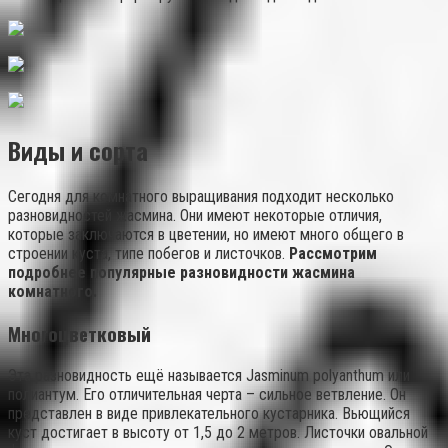
Виды и сорта
Сегодня для комнатного выращивания подходит несколько
разновидностей жасмина. Они имеют некоторые отличия,
которые заключаются в цветении, но имеют много общего в
строении куста, типе побегов и листочков.
Рассмотрим
подробнее популярные разновидности жасмина
комнатного.
Многоцветковый
Эта разновидность ещё называется Jasminum polyanthum или
полиантум. Его отличительная черта – сильное ветвление. Он
представлен в виде привлекательного кустарника. Вьющийся
куст достигает в высоту от 1,5 до 2 метров. Листочки овальной