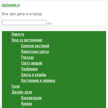
Перейти
dachneek.ru
к
контенту
Все про дачу и огород
Поиск:
Новости
Уход за растениями
Болезни растений
Комнатные цветы
Рассада
Сорта овощей
Удобрения
Цветы и клумбы
Кустарники и деревья
Газон
Дизайн дачи
Канализация
Кровля