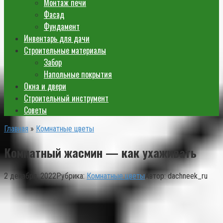
Монтаж печи
Фасад
Фундамент
Инвентарь для дачи
Строительные материалы
Забор
Напольные покрытия
Окна и двери
Строительный инструмент
Советы
Главная
»
Комнатные цветы
Комнатный жасмин — как ухаживать
2 декабря, 2022
Рубрика:
Комнатные цветы
Автор:
dachneek_ru