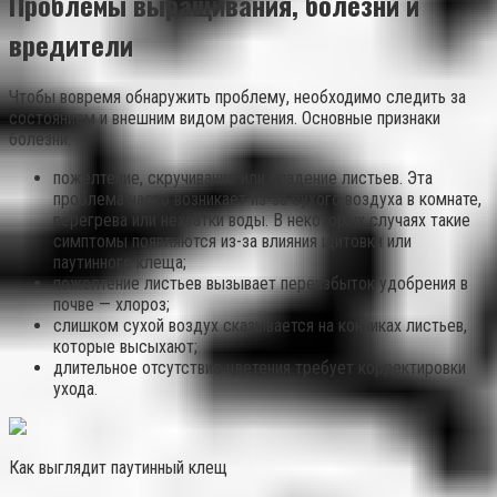
Проблемы выращивания, болезни и
вредители
Чтобы вовремя обнаружить проблему, необходимо следить за
состоянием и внешним видом растения. Основные признаки
болезни:
пожелтение, скручивание или опадение листьев. Эта
проблема часто возникает из-за сухого воздуха в комнате,
перегрева или нехватки воды. В некоторых случаях такие
симптомы появляются из-за влияния щитовки или
паутинного клеща;
пожелтение листьев вызывает переизбыток удобрения в
почве — хлороз;
слишком сухой воздух сказывается на кончиках листьев,
которые высыхают;
длительное отсутствие цветения требует корректировки
ухода.
Как выглядит паутинный клещ