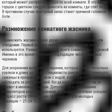
который может распространяться по всей комнате. В это время
горшок с цветком следует выносить из комнаты, где спят люди.
В противном случае приторный запах станет причиной головной
боли.
Размножение комнатного жасмина
Размножить жасмин можно двумя способами: черенками или
отводками. Первый вариант намного проще, поэтому часто
используется. Размножение лучше всего совмещать с обрезкой.
Именно в это время у жасмина подходящее число здоровых
черенков.
Для укоренения выбираются черенки, которые имеют несколько
узелков и длину до 15 см. Специалисты рекомендуют помещать
саженцы в прозрачный стакан с водой, чтобы удобно было
наблюдать за ростом корней. Когда корни достигли 1 см, их
сажают в маленькие горшки. Допускается использование
стимуляторов корнеобразования, которые значительно ускоряют
процесс роста. Оптимальная температура для молодых
саженцев — 21-24 °C.