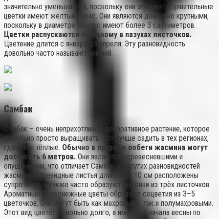
значительно уменьшается, поскольку они опадают. Удивительные
цветки имеют жёлтый окрас. Они являются довольно крупными,
поскольку в диаметре обычно имеют более 3 сантиметров.
Цветки распускаются по одному в пазухах листочков.
Цветение длится с января до апреля. Эту разновидность
довольно часто называют зимней.
Самбак
Самбак – очень неприхотливое декоративное растение, которое
довольно просто выращивать. Его лучше садить в тех регионах,
где зимы тёплые.
Обычно в природе побеги жасмина могут
достигать 6 метров.
Они являются одревесневшими и
опущенными, что отличает Самбак от других разновидностей
жасмина. Яйцевидные листья длиной до 10 см расположены
супротивно, а также часто образуют мутовки из трёх листочков.
Ароматные белоснежные цветы образуют соцветия из 3–5
цветочков. Они могут быть как махровыми, так и полумахровыми.
Этот вид цветёт довольно долго, а именно с начала весны по