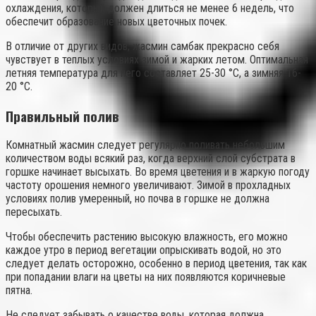
охлаждения, который должен длиться не менее 6 недель, что
обеспечит образование новых цветочных почек.
В отличие от других видов, жасмин самбак прекрасно себя
чувствует в теплых условиях зимой и жарких летом. Оптимальная
летняя температура для него составляет 25-30 °C, а зимняя 16-
20 °C.
Правильный полив
Комнатный жасмин следует регулярно поливать небольшим
количеством воды всякий раз, когда верхний слой субстрата в
горшке начинает высыхать. Во время цветения и в жаркую погоду
частоту орошения немного увеличивают. Зимой в прохладных
условиях полив умеренный, но почва в горшке не должна
пересыхать.
Чтобы обеспечить растению высокую влажность, его можно
каждое утро в период вегетации опрыскивать водой, но это
следует делать осторожно, особенно в период цветения, так как
при попадании влаги на цветы на них появляются коричневые
пятна.
Не следует забывать о качестве воды, которая должна