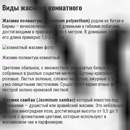
Виды жасмина комнатного
Жасмин полиантум (Jasminum polyanthum)
родом из Китая и
Бирмы – вечнозеленая лиана с длинными и гибкими побегами,
достигающими в природе около 6 метров. В домашних условиях
его длина примерно 1,5-2 метра.
Жасмин полиантум комнатный
Цветение обильное, с множеством звездчатых белых цветов,
собранных в рыхлые соцветия-метелки. Бутоны красновато-
розовые. Листья зеленые, сложно-перистые, ажурные с 5-9
узко-ланцетными листочками. Существуют вариегатные формы с
пестрой зелено-кремовой листвой.
Жасмин самбак (Jasminum sambac)
который известен под
названиями — душистый или аравийский жасмин. Это небольшой
куст или виноградная лоза, достигающая высоты от 0,5 до 3
метров с ароматными цветами, которые используют в
жасминовом чае и парфюмерии.