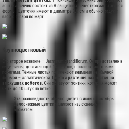
заключается в цветках.
У тончайшего жасмина они образуют
зонтики, венчик состоит из 8 ланцетных лепестков заострённой
формы. Цветочки имеют в диаметре 2,5 см и обычно радуют
взор с января по март.
Крупноцветковый
Его второе название – Jasminum grandiflorum. Он представлен в
виде лианы, достигающей 10 метров, с полностью голыми
побегами. Тёмные листья привлекают внимание необычной
формой – эллиптической.
Цветки растения находятся на
верхушках побегов.
Они образуют зонтики, которых может
быть до 10 штук на ветке.
Эта разновидность обычно цветёт с июня по октябрь.
Белоснежные цветки удивляют изысканным
ароматом.