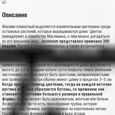
Описание
Жасмин комнатный выделяется изумительным цветением среди
остальных растений, которые выращиваются дома. Цветок
принадлежит к семейству Маслинных, о чём можно догадаться
по его внешнему виду.
Jasminum представлен примерно 300
видами.
Растёт в Средиземноморье, а также встречается в
Австралии и Южной Америке.
Жасминовый куст может быть разным – вьющимся или
прямостоячим, некоторые его разновидности даже достигают в
высоту до 4,5 м. Гладкие побеги густо покрыты тёмно-зелёными
листочками, которые могут быть простыми, непарноперистыми
или тройчатыми. Листья обычно имеют длину в пределах 3–5 см.
Когда приходит период цветения, тогда на каждой веточке
кустика жасмина образуются бутоны, со временем они
становятся цветками большого размера и правильной
формы.
Венчик может быть красноватым, жёлтым или белым.
Во внутренней части есть своеобразная трубка, которая
включает две тычинки, расположенные на коротеньких нитках.
После цветения формируется плод в виде ягодки.