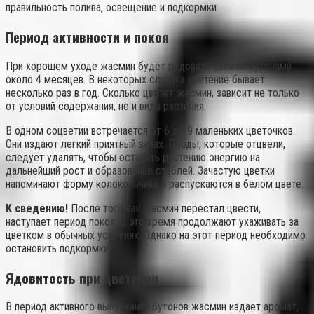
правильность полива, освещение и подкормки.
Период активности и покоя
При хорошем уходе жасмин будет радовать своими бутонами
около 4 месяцев. В некоторых случаях цветение бывает
несколько раз в год. Сколько цветет жасмин, зависит не только
от условий содержания, но и вида растения.
В одном соцветии встречается от 6 до 9 маленьких цветочков.
Они издают легкий приятный запах. Плоды, которые отцвели,
следует удалять, чтобы оставить растению энергию на
дальнейший рост и образование стеблей. Зачастую цветки
напоминают форму колокольчика и распускаются в белом цвете.
К сведению!
После того как жасмин перестал цвести,
наступает период покоя. В это время продолжают ухаживать за
цветком в обычных условиях. Однако на этот период необходимо
остановить подкормки.
Ядовитость при цветении
В период активного выпускания бутонов жасмин издает аромат,