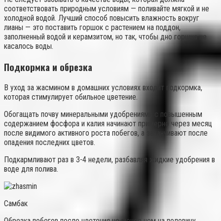
соответствовать природным условиям — поливайте мягкой и не
холодной водой. Лучший способ повысить влажность вокруг
лианы — это поставить горшок с растением на поддон,
заполненный водой и керамзитом, но так, чтобы дно горшка не
касалось воды.
Подкормка и обрезка
В уход за жасмином в домашних условиях входит подкормка,
которая стимулирует обильное цветение.
Обогащать почву минеральными удобрениями с повышенным
содержанием фосфора и калия начинают примерно через месяц
после видимого активного роста побегов, а заканчивают после
опадения последних цветов.
Подкармливают раз в 3-4 недели, разбавляя жидкие удобрения в
воде для полива.
Самбак
Обрезка побегов после цветения не менее чем на половину