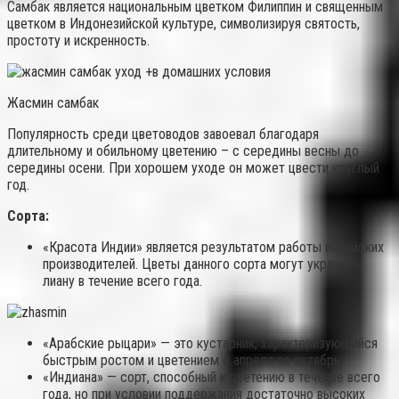
Самбак является национальным цветком Филиппин и священным
цветком в Индонезийской культуре, символизируя святость,
простоту и искренность.
Жасмин самбак
Популярность среди цветоводов завоевал благодаря
длительному и обильному цветению – с середины весны до
середины осени. При хорошем уходе он может цвести круглый
год.
Сорта:
«Красота Индии» является результатом работы индийских
производителей. Цветы данного сорта могут украшать
лиану в течение всего года.
«Арабские рыцари» — это кустарник, характеризующийся
быстрым ростом и цветением с апреля по октябрь.
«Индиана» — сорт, способный к цветению в течение всего
года, но при условии поддержания достаточно высоких