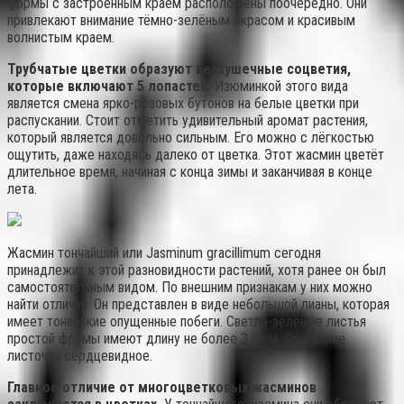
формы с застроенным краем расположены поочередно. Они
привлекают внимание тёмно-зелёным окрасом и красивым
волнистым краем.
Трубчатые цветки образуют верхушечные соцветия,
которые включают 5 лопастей.
Изюминкой этого вида
является смена ярко-розовых бутонов на белые цветки при
распускании. Стоит отметить удивительный аромат растения,
который является довольно сильным. Его можно с лёгкостью
ощутить, даже находясь далеко от цветка. Этот жасмин цветёт
длительное время, начиная с конца зимы и заканчивая в конце
лета.
Жасмин тончайший или Jasminum gracillimum сегодня
принадлежит к этой разновидности растений, хотя ранее он был
самостоятельным видом. По внешним признакам у них можно
найти отличия. Он представлен в виде небольшой лианы, которая
имеет тоненькие опущенные побеги. Светло-зелёные листья
простой формы имеют длину не более 3,5 см. Основание
листочка сердцевидное.
Главное отличие от многоцветковых жасминов