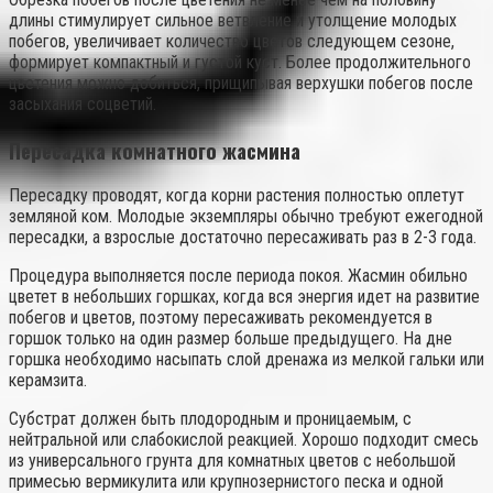
длины стимулирует сильное ветвление и утолщение молодых
побегов, увеличивает количество цветов следующем сезоне,
формирует компактный и густой куст. Более продолжительного
цветения можно добиться, прищипывая верхушки побегов после
засыхания соцветий.
Пересадка комнатного жасмина
Пересадку проводят, когда корни растения полностью оплетут
земляной ком. Молодые экземпляры обычно требуют ежегодной
пересадки, а взрослые достаточно пересаживать раз в 2-3 года.
Процедура выполняется после периода покоя. Жасмин обильно
цветет в небольших горшках, когда вся энергия идет на развитие
побегов и цветов, поэтому пересаживать рекомендуется в
горшок только на один размер больше предыдущего. На дне
горшка необходимо насыпать слой дренажа из мелкой гальки или
керамзита.
Субстрат должен быть плодородным и проницаемым, с
нейтральной или слабокислой реакцией. Хорошо подходит смесь
из универсального грунта для комнатных цветов с небольшой
примесью вермикулита или крупнозернистого песка и одной