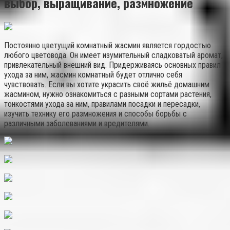
выбор, выращивание, размножение
Постоянно цветущий комнатный жасмин является гордостью
любого цветовода. Он имеет изумительный сладковатый аромат,
привлекательный внешний вид. Придерживаясь основных правил
ухода за ним, жасмин комнатный будет отлично себя
чувствовать. Если вы хотите украсить своё жильё домашним
жасмином, нужно ознакомиться с разными сортами растения,
тонкостями ухода за ним, правилами посадки и пересадки,
изучить технику его размножения и способы борьбы с
различными заболеваниями и вредителями.