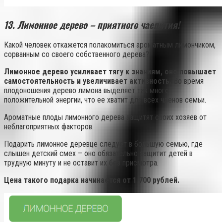
13. Лимонное дерево – приятного чаепития!
Какой человек откажется полакомиться ароматным лимончиком,
сорванным со своего собственного дерева?
Лимонное дерево усиливает тягу к знаниям, оно повышает
самостоятельность и увеличивает активность.
Во время
плодоношения дерево лимона выделяет так много
положительной энергии, что ее хватит для всех членов семьи.
Ароматные плоды лимонного дерева защитят своих хозяев от
неблагоприятных факторов.
Подарить лимонное деревце следует в большую семью, где
слышен детский смех – оно обязательно защитит детей в
трудную минуту и не оставит их без присмотра.
Цена такого подарка начинается от 1 700 рублей.