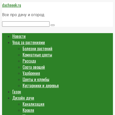
Перейти
dachneek.ru
к
контенту
Все про дачу и огород
Поиск:
Новости
Уход за растениями
Болезни растений
Комнатные цветы
Рассада
Сорта овощей
Удобрения
Цветы и клумбы
Кустарники и деревья
Газон
Дизайн дачи
Канализация
Кровля