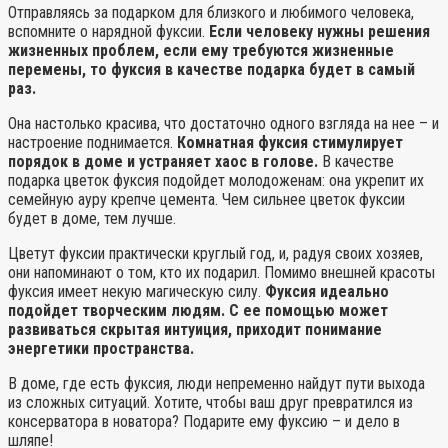
Отправляясь за подарком для близкого и любимого человека,
вспомните о нарядной фуксии.
Если человеку нужны решения
жизненных проблем, если ему требуются жизненные
перемены, то фуксия в качестве подарка будет в самый
раз.
Она настолько красива, что достаточно одного взгляда на нее – и
настроение поднимается.
Комнатная фуксия стимулирует
порядок в доме и устраняет хаос в голове.
В качестве
подарка цветок фуксия подойдет молодоженам: она укрепит их
семейную ауру крепче цемента. Чем сильнее цветок фуксии
будет в доме, тем лучше.
Цветут фуксии практически круглый год, и, радуя своих хозяев,
они напоминают о том, кто их подарил. Помимо внешней красоты
фуксия имеет некую магическую силу.
Фуксия идеально
подойдет творческим людям. С ее помощью может
развиваться скрытая интуиция, приходит понимание
энергетики пространства.
В доме, где есть фуксия, люди непременно найдут пути выхода
из сложных ситуаций. Хотите, чтобы ваш друг превратился из
консерватора в новатора? Подарите ему фуксию – и дело в
шляпе!