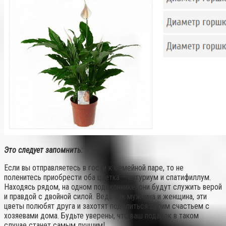
Это следует запомнить:
Если вы отправляетесь в гости к семейной паре, то не
поленитесь приобрести оба цветка – антуриум и спатифиллум.
Находясь рядом, на одном подоконнике, они будут служить верой
и правдой с двойной силой. Ведь как мужчина и женщина, эти
цветы полюбят друга и захотят поделиться своим счастьем с
хозяевами дома. Будьте уверены, что ваш подарок в таком
случае станет самым лучшим!