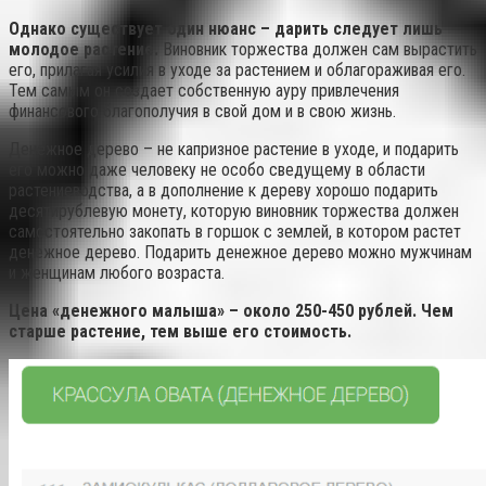
Однако существует один нюанс – дарить следует лишь
молодое растение.
Виновник торжества должен сам вырастить
его, прилагая усилия в уходе за растением и облагораживая его.
Тем самым он создает собственную ауру привлечения
финансового благополучия в свой дом и в свою жизнь.
Денежное дерево – не капризное растение в уходе, и подарить
его можно даже человеку не особо сведущему в области
растениеводства, а в дополнение к дереву хорошо подарить
десятирублевую монету, которую виновник торжества должен
самостоятельно закопать в горшок с землей, в котором растет
денежное дерево. Подарить денежное дерево можно мужчинам
и женщинам любого возраста.
Цена «денежного малыша» – около 250-450 рублей. Чем
старше растение, тем выше его стоимость.