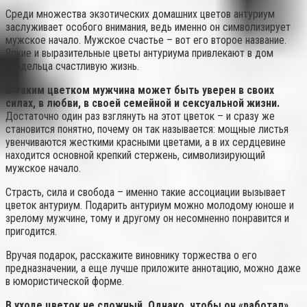
Среди множества экзотических домашних цветов антуриум
заслуживает особого внимания, ведь именно он символизирует
мужское начало. Мужское счастье – вот его второе название.
Яркие и выразительные цветы антуриума привлекают в дом
владельца счастливую жизнь.
С таким цветком мужчина может быть уверен в своих
силах, в любви, в своей семейной и сексуальной жизни.
Достаточно один раз взглянуть на этот цветок – и сразу же
становится понятно, почему он так называется: мощные листья
увенчиваются жесткими красными цветами, а в их сердцевине
находится основной крепкий стержень, символизирующий
мужское начало.
Страсть, сила и свобода – именно такие ассоциации вызывает
цветок антуриум. Подарить антуриум можно молодому юноше и
зрелому мужчине, тому и другому он несомненно понравится и
пригодится.
Вручая подарок, расскажите виновнику торжества о его
предназначении, а еще лучше приложите аннотацию, можно даже
в юмористической форме.
В уходе цветок не сложный. Однако, чтобы он «работал»