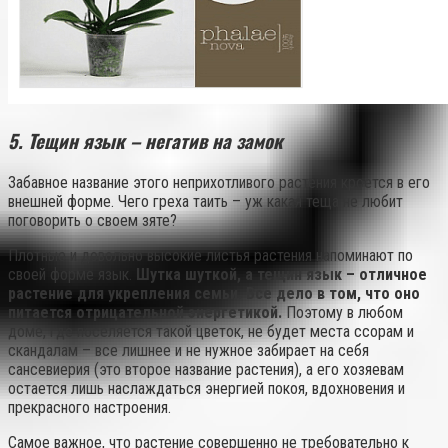
5. Тещин язык – негатив на замок
Забавное название этого неприхотливого растения кроется в его
внешней форме. Чего греха таить – уж какая теща не любит
поговорить о своем зяте?
Плотные и довольно высокие листья растения напоминают по
своей форме язык.
Шутка шуткой, а тещин язык – отличное
растение для укрепления семьи. Все дело в том, что оно
питается отрицательной энергетикой.
Поэтому в любом
доме, где поселяется такой цветок, не будет места ссорам и
скандалам – все лишнее и не нужное забирает на себя
сансевиерия (это второе название растения), а его хозяевам
остается лишь наслаждаться энергией покоя, вдохновения и
прекрасного настроения.
Самое важное, что растение совершенно не требовательно к