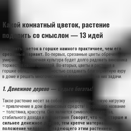
Какой комнатный цветок, растение
подарить со смыслом — 13 идей
Подарить цветок в горшке намного практичнее, чем его
срезанный вариант.
Во-первых, срезанные цветы обречены на
умирание, а горшечная культура будет долго радовать виновника
торжества своей красотой. Во-вторых, цветы и растения в
горшке обладают способностью создавать благоприятную ауру
в доме и решать многочисленные возложенные на них задачи.
1.
Денежное дерево — будьте богаты!
Такое растение несет за собой серьезную смысловую нагрузку
– привлечение в дом финансовых средств! Второе его название
– толстянка, крассула. Оно является символом богатства,
стабильного дохода и процветания.
Говорят, что чем старше и
сильнее денежное дерево, тем крепче материальное
положение человека, владеющего этим растением.