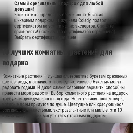
Самый оригинальный подарок для любой
девушки!
Если хотите порадовать себя и своих близких
шикарным подарком от журнала Colady, подарочным
сертификатом на услуги наших экспертов. Спешите
приобрести! (количество сертификатов ограничено)
Выбрать сертификат в магазине
10 лучших комнатных растений для
подарка
Комнатные растения — лучшая альтернатива букетам срезанных
цветов, ведь, в отличие от последних, «живые букеты» могут
радовать годами. И даже самые сезонные варианты способны
принести море радости! Выбор комнатного растения на подарок
требует индивидуального подхода. Но есть такие экземпляры,
которые всем придутся по душе. Цветущие или красующиеся
оригинальными листьями, экстравагантные или милые, эти 10
комнатных растений могут стать отличным подарком.