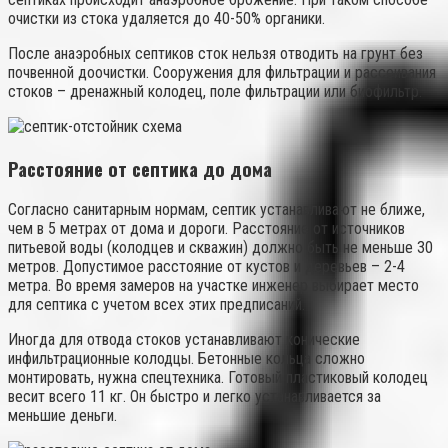
очистки из стока удаляется до 40-50% органики.
После анаэробных септиков сток нельзя отводить на грунт без
почвенной доочистки. Сооружения для фильтрации и рассеивания
стоков – дренажный колодец, поле фильтрации или биофильтр.
Расстояние от септика до дома
Согласно санитарным нормам, септик устанавливают не ближе,
чем в 5 метрах от дома и дороги. Расстояние от источников
питьевой воды (колодцев и скважин) должно быть не меньше 30
метров. Допустимое расстояние от кустов и деревьев – 2-4
метра. Во время замеров на участке инженер выбирает место
для септика с учетом всех этих предписаний.
Иногда для отвода стоков устанавливают конические
инфильтрационные колодцы. Бетонные кольца сложно
монтировать, нужна спецтехника. Готовый пластиковый колодец
весит всего 11 кг. Он быстро и легко устанавливается за
меньшие деньги.