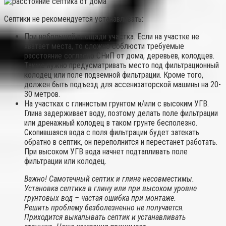
Септики не рекомендуется устанавливать:
При небольшой площади участка. Если на участке не
хватает места, то сложно соблюсти требуемые
расстояние согласно СНиП от дома, деревьев, колодцев.
Также нужно предусматривать место под фильтрационный
колодец или поле подземной фильтрации. Кроме того,
должен быть подъезд для ассенизаторской машины на 20-
30 метров.
На участках с глинистым грунтом и/или с высоким УГВ.
Глина задерживает воду, поэтому делать поле фильтрации
или дренажный колодец в таком грунте бесполезно.
Скопившаяся вода с поля фильтрации будет затекать
обратно в септик, он переполнится и перестанет работать.
При высоком УГВ вода начнет подтапливать поле
фильтрации или колодец.
Важно! Самотечный септик и глина несовместимы.
Установка септика в глину или при высоком уровне
грунтовых вод – частая ошибка при монтаже.
Решить проблему безболезненно не получается.
Приходится выкапывать септик и устанавливать