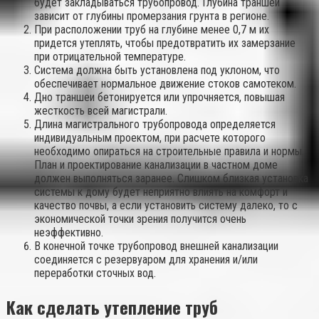
будет закладываться трубопровод. Глубина траншеи
зависит от глубины промерзания грунта в регионе.
При расположении труб на глубине менее 0,7 м их
придется утеплять, чтобы предотвратить их замерзание
при отрицательной температуре.
Система должна быть установлена под уклоном, что
обеспечивает нормальное движение стоков самотеком.
Дно траншеи бетонируется или упрочняется, повышая
жесткость всей магистрали.
Длина магистрального трубопровода определяется
индивидуальным проектом, при расчете которого
необходимо опираться на строительные правила и нормы.
План и проектирование канализации в частном доме
должен выполняться заранее. Слишком близкая установка
системы к дому будет неприятно влиять на комфорт и
качество почвы, а если установить систему далеко, то с
экономической точки зрения получится очень
неэффективно.
В конечной точке трубопровод внешней канализации
соединяется с резервуаром для хранения и/или
переработки сточных вод.
Как сделать утепление труб