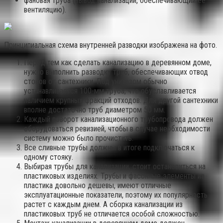
фановая труба (вывод канализации, обеспечивающий ее
вентиляцию).
Принципиальная схема внутренней разводки изображена на фото.
Перед тем как сделать канализацию в деревянном доме,
нужно выполнить разводку труб, обеспечивающих отвод
стоков от сантехники. Под унитазом обычно
устанавливается 100-мм труба, что обуславливается
наличием крупных фракций отходов. Для другой сантехники
вполне достаточно труб диаметром 50 мм.
Каждый поворот канализационного трубопровода должен
оборудоваться ревизией, чтобы в случае необходимости
систему можно было прочистить.
Все сливные трубы должны в итоге подключаться к
одному стояку.
Выбирая трубы для канализации, стоит остановиться на
пластиковых изделиях. Трубы и фасонные элементы из
пластика довольно дешевы, имеют отличные
эксплуатационные показатели, поэтому их популярность
растет с каждым днем. А сборка канализации из
пластиковых труб не отличается особой сложностью.