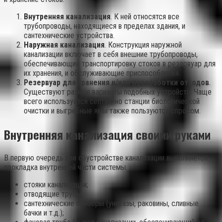
Внутренняя канализация
. К ней относятся все
трубопроводы, находящиеся в пределах здания, и
сантехнические устройства.
Наружная канализация
. Конструкция наружной
канализации включает в себя внешние трубопроводы,
обеспечивающие транспортировку стоков в резервуар для
их хранения, и обслуживающие приспособления.
Резервуар для хранения и/или переработки отходов
.
Существуют разные варианты подобных устройств. Чаще
всего используется септик, но станции биологической
очистки и выгребные ямы также пользуются спросом.
Внутренняя канализация своими руками
В первую очередь при обустройстве канализации выполняется
прокладка внутренней части системы.
стояки канализации;
отводящие трубы;
сантехнические приборы (унитазы, раковины, сливные
бачки и т.д.);