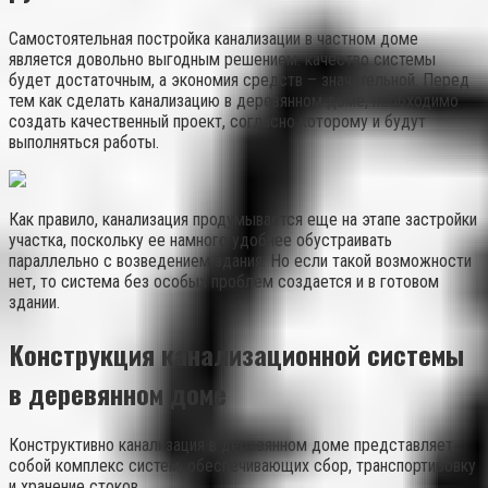
Самостоятельная постройка канализации в частном доме
является довольно выгодным решением: качество системы
будет достаточным, а экономия средств – значительной. Перед
тем как сделать канализацию в деревянном доме, необходимо
создать качественный проект, согласно которому и будут
выполняться работы.
Как правило, канализация продумывается еще на этапе застройки
участка, поскольку ее намного удобнее обустраивать
параллельно с возведением здания. Но если такой возможности
нет, то система без особых проблем создается и в готовом
здании.
Конструкция канализационной системы
в деревянном доме
Конструктивно канализация в деревянном доме представляет
собой комплекс систем, обеспечивающих сбор, транспортировку
и хранение стоков.