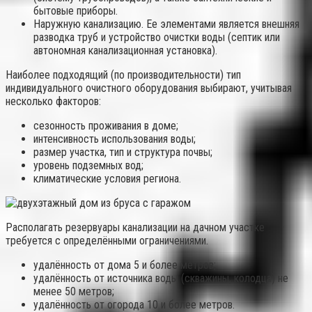
бытовые приборы.
Наружную канализацию. Ее элементами является внешняя
разводка труб и устройство очистки воды (септик или
автономная канализационная установка).
Наиболее подходящий (по производительности) тип
индивидуального очистного оборудования выбирают, учитывая
несколько факторов:
сезонность проживания в доме;
интенсивность использования воды;
размер участка, тип и структура почвы;
уровень подземных вод;
климатические условия региона.
Располагать резервуары канализации на дачном участке
требуется с определёнными ограничениями.
удалённость от дома 5 и более метров;
удалённость от источника воды (скважины, колодца) не
менее 50 метров;
удалённость от огорода 10 и более метров.