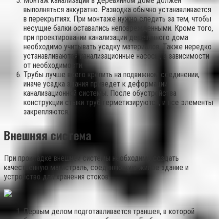
Монтаж канализации в деревянном доме должен
выполняться аккуратно. Разводка обычно устанавливается
в перекрытиях. При монтаже нужно следить за тем, чтобы
несущие балки оставались неповрежденными. Кроме того,
при проектировании канализации деревянного дома
необходимо учитывать усадку материалов. Также нередко
устанавливаются канализационные насосы, в зависимости
от необходимости.
Трубы лучше всего крепить на подвижном соединении,
иначе усадка здания приведет к деформации
канализационной системы. После обустройства
конструкции стыки труб герметизируются, и все элементы
закрепляются.
Внешняя система
При прокладке внешней системы необходимо создать
качественную магистраль, соединяющую жилое здание и
устройство для хранения стоков.
Первым делом подготавливается траншея, в которой