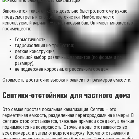
Заполняется такая емкость довольно быстро, поэтому нужно
предусмотреть и способы ее очистки. Наиболее часто
используемый вариант — пластиковый бак. Он имеет множество
преимуществ:
Герметичность;
гидроизоляция не требуется;
легкая конструкция;
большой выбор различных вариантов (по форме и по
размеру);
не подвержен коррозии, агрессивным средам.
Стоимость достаточно высока и зависит от размеров емкости.
Септики-отстойники для частного дома
Это самая простая локальная канализация. Септик – это
герметичная емкость, разделенная перегородками на камеры. В
септике сток отстаивается, тяжелые примеси оседают, а легкие
поднимаются на поверхность. Сточные воды отстаиваются во
всех камерах, и затем отводятся наружу. Кроме отстаивания в
септиках происходит анаэробное брожение. При таком способе