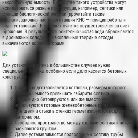
накопительную емкость. В качестве такого устройства могут
использоваться разные конструкции, например, септики или
станции биологической очистки (прочитайте также:
«Канализационная насосная станция КНС — принцип работы и
виды установки»). В септиках очистка осуществляется за счет
брожения. В результате относительно чистая вода сбрасывается
в дренажный колодец, а накопленные твердые отходы
выкачиваются ассенизаторами.
Для установки септика в большинстве случаев нужна
специальная техника, особенно если дело касается бетонных
конструкций.
Сначала подготавливается котлован, размеры которого
должны немного превышать габариты септика.
Стены и дно бетонируются, или же вместо них
используются готовые железобетонные кольца.
Все щели и стыки в стенках герметизируются подходящим
материалом.
Свободное пространство между стенами септика и почвой
засыпаются грунтом.
Далее устанавливаются подводящие к септику трубы.