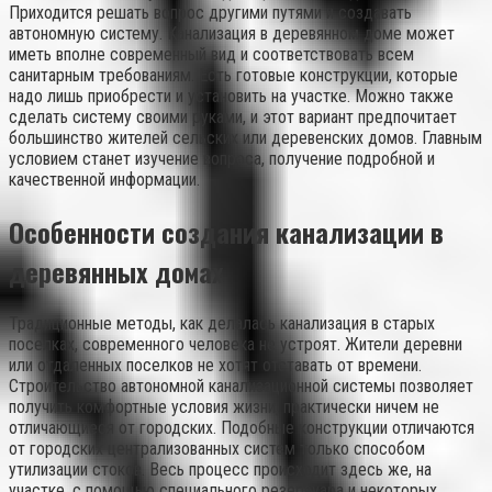
Приходится решать вопрос другими путями и создавать
автономную систему. Канализация в деревянном доме может
иметь вполне современный вид и соответствовать всем
санитарным требованиям. Есть готовые конструкции, которые
надо лишь приобрести и установить на участке. Можно также
сделать систему своими руками, и этот вариант предпочитает
большинство жителей сельских или деревенских домов. Главным
условием станет изучение вопроса, получение подробной и
качественной информации.
Особенности создания канализации в
деревянных домах
Традиционные методы, как делалась канализация в старых
поселках, современного человека не устроят. Жители деревни
или отдаленных поселков не хотят отставать от времени.
Строительство автономной канализационной системы позволяет
получить комфортные условия жизни, практически ничем не
отличающиеся от городских. Подобные конструкции отличаются
от городских централизованных систем только способом
утилизации стоков. Весь процесс происходит здесь же, на
участке, с помощью специального резервуара и некоторых