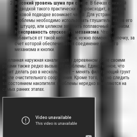
Высокий уровень шума при сливе
. В бачках с нижней
подводкой такого практически не происходит, а вот при
боковой подводке возникает часто. Для устранения
проблемы необходимо использовать глушитель, надев его
на штуцер, или целиком заменить поплавочный механизм.
Неисправность спускового механизма
. Чтобы
избавиться от такой неполадки, нужно поменять цепочку, за
счет которой обеспечивается соединение сливного
механизма и кнопки.
Сделанная наружная канализация в деревянном доме своими
руками также редко вызывает проблемы. Единственное, что
стоит делать раз в несколько лет – менять фильтрующий грунт
возле очистительного сооружения. Кроме того, нужно следить
за состоянием накопителя: проблемы нередко выявляются на
самых ранних этапах.