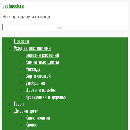
Перейти
dachneek.ru
к
контенту
Все про дачу и огород
Поиск:
Новости
Уход за растениями
Болезни растений
Комнатные цветы
Рассада
Сорта овощей
Удобрения
Цветы и клумбы
Кустарники и деревья
Газон
Дизайн дачи
Канализация
Кровля