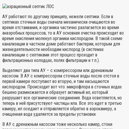
АУ работают по другому принципу, нежели септики. Если в
септиках сточные воды сначала механически очищаются во
время отстаивания, и органика частично разлагается во время
анаэробных процессов, то в АУ основная очистка происходит во
время окисления молекул органики кислородом. В такой схеме
канализации в частном доме работают бактерии, которым для
жизнедеятельности необходим кислород (в системах
канализации с септиками этот процесс проходит в
фильтрационных колодцах, полях фильтрации и т.п.).
Выделяют два типа АУ – с компрессором или дренажным
насосом. В АУ с компрессором сточные воды после отстоя в
первой камере поступают во вторую, и там насыщаются
кислородом. Происходит вот что: микрофлора в сточных водах
бешено размножается и образует активный ил, который
разрушает все органические соединения. Вода осветляется, но
теперь в ней присутствуют частицы ила. Все это идет в третью
камеру, ил оседает и отправляется обратно в аэрокамеру, а
очищенная вода удаляется за пределы установки.
В АУ с дренажным насосом тоже несколько камер, стоки