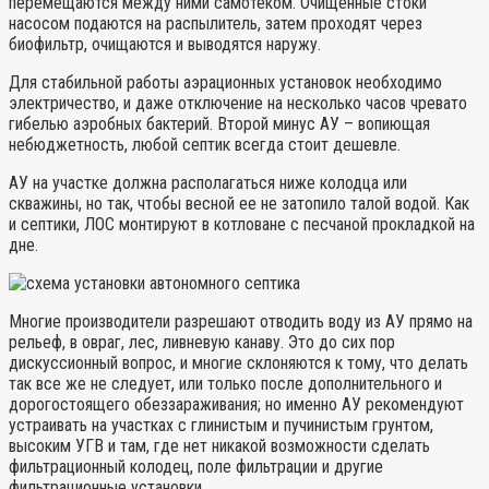
перемещаются между ними самотеком. Очищенные стоки
насосом подаются на распылитель, затем проходят через
биофильтр, очищаются и выводятся наружу.
Для стабильной работы аэрационных установок необходимо
электричество, и даже отключение на несколько часов чревато
гибелью аэробных бактерий. Второй минус АУ – вопиющая
небюджетность, любой септик всегда стоит дешевле.
АУ на участке должна располагаться ниже колодца или
скважины, но так, чтобы весной ее не затопило талой водой. Как
и септики, ЛОС монтируют в котловане с песчаной прокладкой на
дне.
Многие производители разрешают отводить воду из АУ прямо на
рельеф, в овраг, лес, ливневую канаву. Это до сих пор
дискуссионный вопрос, и многие склоняются к тому, что делать
так все же не следует, или только после дополнительного и
дорогостоящего обеззараживания; но именно АУ рекомендуют
устраивать на участках с глинистым и пучинистым грунтом,
высоким УГВ и там, где нет никакой возможности сделать
фильтрационный колодец, поле фильтрации и другие
фильтрационные установки.