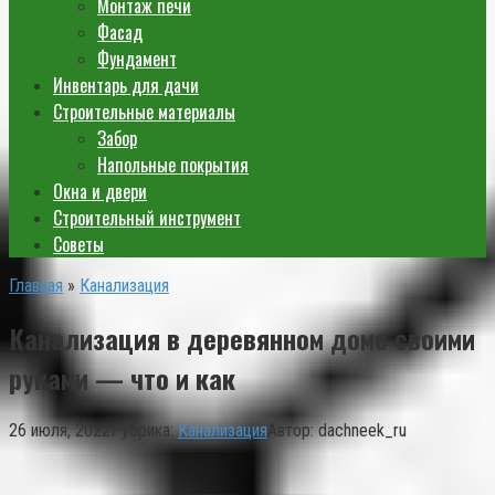
Монтаж печи
Фасад
Фундамент
Инвентарь для дачи
Строительные материалы
Забор
Напольные покрытия
Окна и двери
Строительный инструмент
Советы
Главная
»
Канализация
Канализация в деревянном доме своими
руками — что и как
26 июля, 2022
Рубрика:
Канализация
Автор:
dachneek_ru