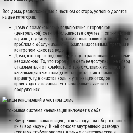
Все дома, расположенные в частном секторе, условно делятся
на две категории:
Дома с возможностью подключения к городской
(центральной) сети. В большинстве случаев – оптимальный
вариант, с длительным сроком пользования и отсутствием
проблем с обслуживанием, незапланированными тратами и
контролем качества воды.
Дома, в которых подключение к централизованной системе
невозможно. То, что городская сеть недоступна – не повод
отказываться от комфорта. В таких условиях устройство
канализации в частном доме сводится к автономному
варианту, где очистка воды и утилизация отходов
происходит в локально установленных очистных
сооружениях.
Автономная система канализации включает в себя:
Внутреннюю канализацию, отвечающую за сбор стоков и
их вывод наружу. К ней относят внутреннюю разводку
(систему трубопроводов), а также сантехнические и