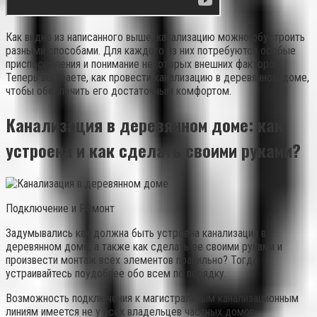
Как видно из написанного выше, канализацию можно обустроить
разными способами. Для каждого из них потребуются особые
приспособления и понимание некоторых внешних факторов.
Теперь вы знаете, как провести канализацию в деревянном доме,
чтобы обеспечить его достаточным комфортом.
Канализация в деревянном доме: как
устроена и как сделать своими руками?
Подключение и Ремонт
Задумывались как должна быть устроена канализация в
деревянном доме, а также как сделать ее своими руками и
произвести монтаж всех элементов правильно? Тогда
устраивайтесь поудобнее обо всем по порядку.
Возможность подключения к магистральным канализационным
линиям имеется не у всех владельцев частных домов.