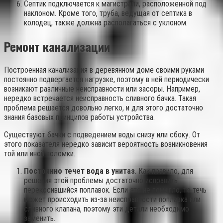
Септик подключается к магистрали, расположенной под
наклоном. Кроме того, труба, ведущая от септика в
колодец, также должна располагаться с уклоном.
Ремонт канализации
Построенная канализация в деревянном доме своими руками
постоянно подвергается нагрузке, поэтому в ней периодически
возникают различные неисправности или засоры. Например,
нередко встречается неисправность сливного бачка. Такая
проблема решается довольно легко, и для этого достаточно
знания базовых принципов работы устройства.
Существуют бачки с подведением воды снизу или сбоку. От
этого показателя нередко зависит вероятность возникновения
той или иной поломки.
Постоянно течет вода в унитаз
. Как правило, для
решения этой проблемы достаточно исправить
перекосившийся поплавок. Если это не помогло, то течь
может происходить из-за неисправности поплавка или
сливного клапана, поэтому эти детали необходимо
заменить.