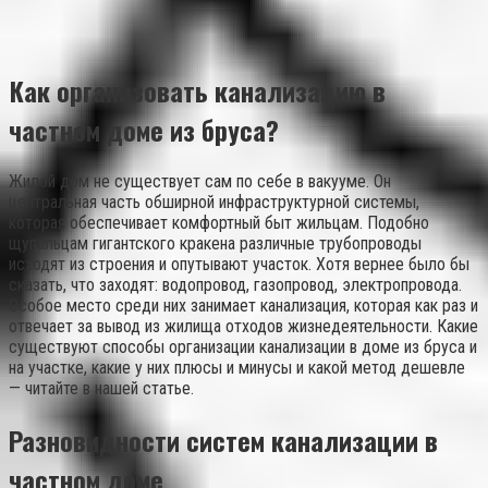
Как организовать канализацию в
частном доме из бруса?
Жилой дом не существует сам по себе в вакууме. Он
центральная часть обширной инфраструктурной системы,
которая обеспечивает комфортный быт жильцам. Подобно
щупальцам гигантского кракена различные трубопроводы
исходят из строения и опутывают участок. Хотя вернее было бы
сказать, что заходят: водопровод, газопровод, электропровода.
Особое место среди них занимает канализация, которая как раз и
отвечает за вывод из жилища отходов жизнедеятельности. Какие
существуют способы организации канализации в доме из бруса и
на участке, какие у них плюсы и минусы и какой метод дешевле
— читайте в нашей статье.
Разновидности систем канализации в
частном доме