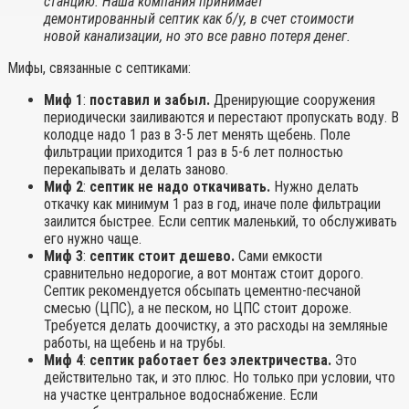
станцию. Наша компания принимает
демонтированный септик как б/у, в счет стоимости
новой канализации, но это все равно потеря денег.
Мифы, связанные с септиками:
Миф 1
:
поставил и забыл.
Дренирующие сооружения
периодически заиливаются и перестают пропускать воду. В
колодце надо 1 раз в 3-5 лет менять щебень. Поле
фильтрации приходится 1 раз в 5-6 лет полностью
перекапывать и делать заново.
Миф 2
:
септик не надо откачивать.
Нужно делать
откачку как минимум 1 раз в год, иначе поле фильтрации
заилится быстрее. Если септик маленький, то обслуживать
его нужно чаще.
Миф 3
:
септик стоит дешево.
Сами емкости
сравнительно недорогие, а вот монтаж стоит дорого.
Септик рекомендуется обсыпать цементно-песчаной
смесью (ЦПС), а не песком, но ЦПС стоит дороже.
Требуется делать доочистку, а это расходы на земляные
работы, на щебень и на трубы.
Миф 4
:
септик работает без электричества.
Это
действительно так, и это плюс. Но только при условии, что
на участке центральное водоснабжение. Если