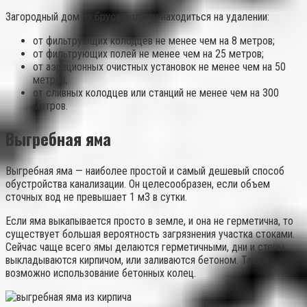
Загородный дом из бруса должен находиться на удалении:
от фильтрующих колодцев не менее чем на 8 метров;
от фильтрующих полей не менее чем на 25 метров;
от аэрационных очистных установок не менее чем на 50
метров;
от сливных колодцев или станций не менее чем на 300
метров.
Выгребная яма
Выгребная яма — наиболее простой и самый дешевый способ
обустройства канализации. Он целесообразен, если объем
сточных вод не превышает 1 м3 в сутки.
Если яма выкапывается просто в земле, и она не герметична, то
существует большая вероятность загрязнения участка стоками.
Сейчас чаще всего ямы делаются герметичными, дни и стены
выкладываются кирпичом, или заливаются бетоном. Также
возможно использование бетонных колец.