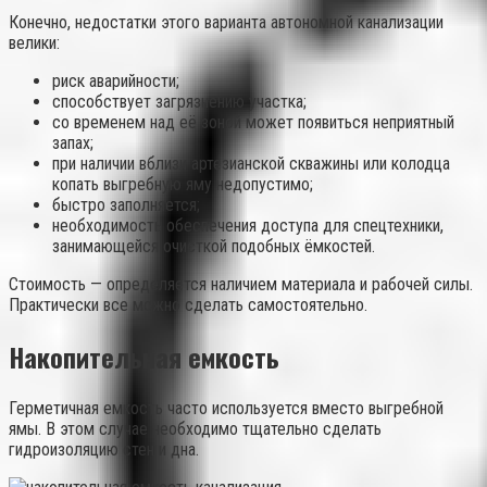
Конечно, недостатки этого варианта автономной канализации
велики:
риск аварийности;
способствует загрязнению участка;
со временем над её зоной может появиться неприятный
запах;
при наличии вблизи артезианской скважины или колодца
копать выгребную яму недопустимо;
быстро заполняется;
необходимость обеспечения доступа для спецтехники,
занимающейся очисткой подобных ёмкостей.
Стоимость — определяется наличием материала и рабочей силы.
Практически все можно сделать самостоятельно.
Накопительная емкость
Герметичная емкость часто используется вместо выгребной
ямы. В этом случае необходимо тщательно сделать
гидроизоляцию стен и дна.