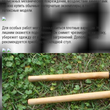
возможных механических повреждений, воздействий химикатами.
Можно купить обычные матерчатые экземпляры, а также
латексные модели.
Для особых работ могут понадобиться плотные вариации. Не
лишним окажется подколенник. Он снимет чрезмерную нагрузку,
убережет одежду от излишних загрязнений. Дополнительно
рекомендуется приобрести складной стул.