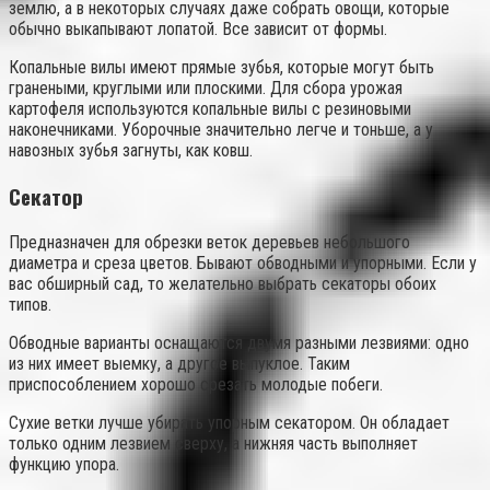
землю, а в некоторых случаях даже собрать овощи, которые
обычно выкапывают лопатой. Все зависит от формы.
Копальные вилы имеют прямые зубья, которые могут быть
гранеными, круглыми или плоскими. Для сбора урожая
картофеля используются копальные вилы с резиновыми
наконечниками. Уборочные значительно легче и тоньше, а у
навозных зубья загнуты, как ковш.
Секатор
Предназначен для обрезки веток деревьев небольшого
диаметра и среза цветов. Бывают обводными и упорными. Если у
вас обширный сад, то желательно выбрать секаторы обоих
типов.
Обводные варианты оснащаются двумя разными лезвиями: одно
из них имеет выемку, а другое выпуклое. Таким
приспособлением хорошо срезать молодые побеги.
Сухие ветки лучше убирать упорным секатором. Он обладает
только одним лезвием сверху, а нижняя часть выполняет
функцию упора.