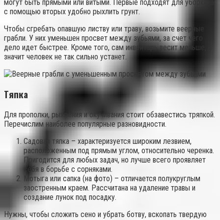
могут быть прямыми или витыми. Первые подходят для уборки, а
с помощью вторых удобно рыхлить грунт.
Чтобы сгребать опавшую листву или траву, возьмите веерные
грабли. У них уменьшен просвет между зубьями, за счет чего
дело идет быстрее. Кроме того, сам инвентарь весит меньше, а
значит человек не так сильно устанет.
Тяпка
Для прополки, рыхления и окучивания стоит обзавестись тряпкой.
Перечислим наиболее популярные разновидности.
Садовая тяпка – характеризуется широким лезвием,
расположенным под прямым углом, относительно черенка.
Пригодится для любых задач, но лучше всего проявляет
себя в борьбе с сорняками.
Мотыга или сапка (на фото) – отличается полукруглым
заостренным краем. Рассчитана на удаление травы и
создание лунок под посадку.
Нужны, чтобы сложить сено и убрать ботву, вскопать твердую