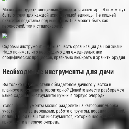
Можно соорудить специальный ящик для инвентаря. В нем могут
быть отсеки для каждой используемой единицы. Не лишней
окажется подставка под инвентарь. Она может быть как
переносной, так и стационарной.
Садовый инструмент — важная часть организации дачной жизни.
Надо понимать что необходимо для ежедневных или
специфических процессов, правильно выбирать и хранить орудия.
Необходимые инструменты для дачи
Вы только недавно стали обладателем дачного участка и
планируете осваивать территорию? Давайте вместе разберемся
какие садовые инструменты нужны в первую очередь.
Условно инструменты можно разделить на категории: уборка
участка, уход за деревьями, работа с грунтом, посадка растений,
полив. Отсюда наш топ инструментов, которые необходимо
приобрести в первую очередь: