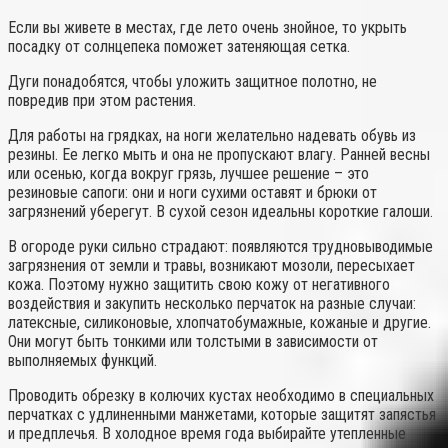
Если вы живете в местах, где лето очень знойное, то укрыть
посадку от солнцепека поможет затеняющая сетка.
Дуги понадобятся, чтобы уложить защитное полотно, не
повредив при этом растения.
Для работы на грядках, на ноги желательно надевать обувь из
резины. Ее легко мыть и она не пропускают влагу. Ранней весны
или осенью, когда вокруг грязь, лучшее решение – это
резиновые сапоги: они и ноги сухими оставят и брюки от
загрязнений уберегут. В сухой сезон идеальны короткие галоши.
В огороде руки сильно страдают: появляются трудновыводимые
загрязнения от земли и травы, возникают мозоли, пересыхает
кожа. Поэтому нужно защитить свою кожу от негативного
воздействия и закупить несколько перчаток на разные случаи:
латексные, силиконовые, хлопчатобумажные, кожаные и другие.
Они могут быть тонкими или толстыми в зависимости от
выполняемых функций.
Проводить обрезку в колючих кустах необходимо в специальных
перчатках с удлиненными манжетами, которые защитят запястья
и предплечья. В холодное время года выбирайте утепленные