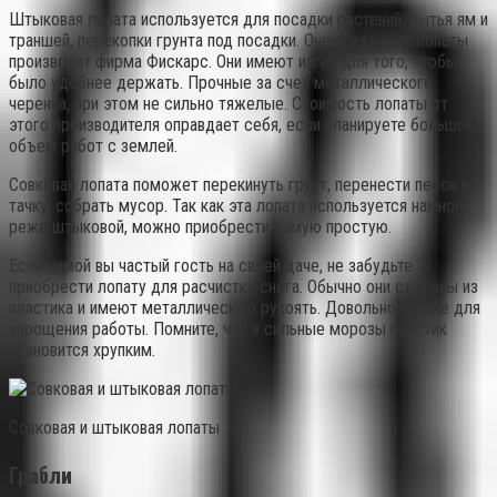
Штыковая лопата используется для посадки растений, рытья ям и
траншей, перекопки грунта под посадки. Очень удачные лопаты
производит фирма Фискарс. Они имеют изгиб для того, чтобы
было удобнее держать. Прочные за счет металлического
черенка, при этом не сильно тяжелые. Стоимость лопаты от
этого производителя оправдает себя, если планируете большой
объем работ с землей.
Совковая лопата поможет перекинуть грунт, перенести песок в
тачку, собрать мусор. Так как эта лопата используется намного
реже штыковой, можно приобрести самую простую.
Если зимой вы частый гость на своей даче, не забудьте
приобрести лопату для расчистки снега. Обычно они сделаны из
пластика и имеют металлическую рукоять. Довольно легкие для
упрощения работы. Помните, что в сильные морозы пластик
становится хрупким.
Совковая и штыковая лопаты
Грабли