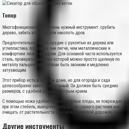
Топор
Многофункциональный и очень нужный инструмент: срубить
дерево, забить колышек или наколоть дров.
Предпочтительнее взять орудие с рукоятью из дерева или
углепластика, поскольку они легче, чем металлические и
комфортнее лежат в ладони. Для основной части используется
сталь, проверить качество которой можно просто щелкнув по
металлу пальцем: звук обязан быть звонким и медленно
затухающим.
Этот прибор есть в каждом доме, но для огорода и сада
целесообразно завести отдельный. Он должен быть средних
размеров, с удобной ручкой и острым краем.
С помощью ножа удобно срезать спелые плоды, не повреждая
при этом стебель, выкорчевывать корни сорного растения или
очищать от растительности швы между плиткой дорожек.
Другие инструменты