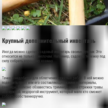
Крупный дополнительный инвентарь
Иногда можно сделать садовый инвентарь своими руками. Это
относится не только к мелочам. Например, садовую тележку под
силу собрать хорошему хозяину.
Тачка понадобится для облегчения тяжёлых работ. В ней можно
подвозить грунт или его составляющие, камни и материалы,
саженцы. Полезно обзавестись триммером для стрижки травы.
Это нужный, недорогой инструмент, который мало кто сможет
собрать собственноручно.