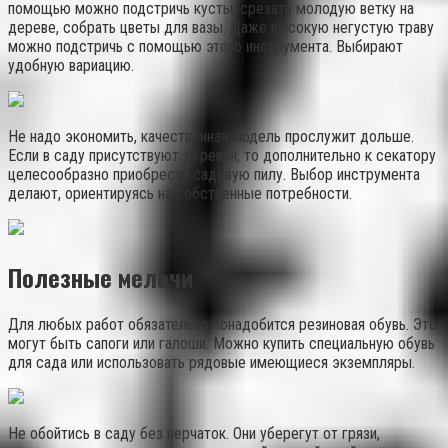
помощью можно подстричь кусты, срезать молодую ветку на
дереве, собрать цветы для вазы. Даже высокую негустую траву
можно подстричь с помощью этого инструмента. Выбирают
удобную вариацию.
Не надо экономить, качественная модель прослужит дольше.
Если в саду присутствуют деревья, то дополнительно к секатору
целесообразно приобрести садовую пилу. Выбор инструмента
делают, ориентируясь на собственные потребности.
Полезные мелочи
Для любых работ обязательно понадобится резиновая обувь. Это
могут быть сапоги или галоши. Можно купить специальную обувь
для сада или использовать рядовые имеющиеся экземпляры.
Не обойтись в саду без перчаток. Они уберегут от грязи,