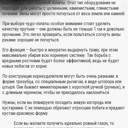
превосходит вес обычной лопаты. Этот тип оборудования не
подходит для работы с целинными, каменистыми, глинистыми
почвами. Вилы могут просто погнуться от веса земли или камней.
При выборе чудо-лопаты особое внимание стоит уделить
качеству прутьев – они должны быть не тоньше 1 см и довольно
прочными. Это легко проверить, если попытаться согнуть вилы
руками: хорошие не погнуться.
Его функция – быстро и аккуратно выдернуть траву, при этом
максимально убирая всю корневую систему. Так борьба с
вредными ростками будет более эффективной, ведь не будет
новых побегов от корня.
По конструкции корнеудалители могут быть очень разными: в
форме трезубца, со специальным рычагом, в виде штопора или
штыря. Они бывают миниатюрными с короткой ручкой (ручные), и
с длинным черенком, чтобы не приходилось наклоняться.
Нужны, если вы планируете посадить живую изгородь или
кустарники. С их помощью обрезают отросшие побеги и придают
кустам красивую форму.
Если вы желаете получить идеально ровный газон, то