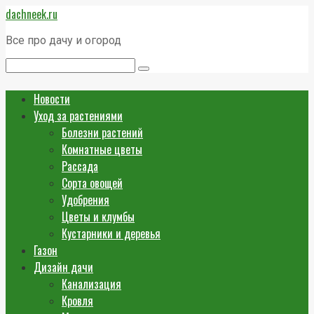
Перейти
dachneek.ru
к
контенту
Все про дачу и огород
Поиск:
Новости
Уход за растениями
Болезни растений
Комнатные цветы
Рассада
Сорта овощей
Удобрения
Цветы и клумбы
Кустарники и деревья
Газон
Дизайн дачи
Канализация
Кровля