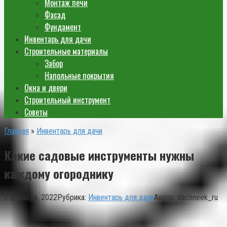
Монтаж печи
Фасад
Фундамент
Инвентарь для дачи
Строительные материалы
Забор
Напольные покрытия
Окна и двери
Строительный инструмент
Советы
Главная
»
Инвентарь для дачи
Какие садовые инструменты нужны
каждому огороднику
2 декабря, 2022
Рубрика:
Инвентарь для дачи
Автор:
dachneek_ru