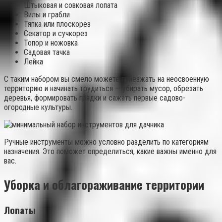
Штыковая и совковая лопата
Вилы и грабли
Тяпка или плоскорез
Секатор и сучкорез
Топор и ножовка
Садовая тачка
Лейка
С таким набором вы смело можете приезжать на неосвоенную
территорию и начинать трудиться — убирать мусор, обрезать
деревья, формировать грядки и сажать первые садово-
огородные культуры.
Ручные инструменты можно условно разделить по категориям
назначения. Это поможет определиться, какие важны именно для
вас.
Уборка и облагораживание территории
Лопаты