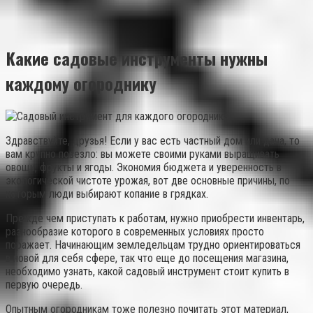
Какие садовые инструменты нужны
каждому огороднику
Здравствуйте, друзья! Если у вас есть частный дом или дача, то
вам крупно повезло: вы можете своими руками выращивать
овощи, фрукты и ягоды. Экономия бюджета и уверенность в
экологической чистоте урожая, вот две основные причины, по
которым люди выбирают копание в грядках.
Прежде чем приступать к работам, нужно приобрести инвентарь,
разнообразие которого в современных условиях просто
поражает. Начинающим земледельцам трудно ориентироваться
в новой для себя сфере, так что еще до посещения магазина,
необходимо узнать, какой садовый инструмент стоит купить в
первую очередь.
Опытным огородникам тоже полезно почитать этот материал,