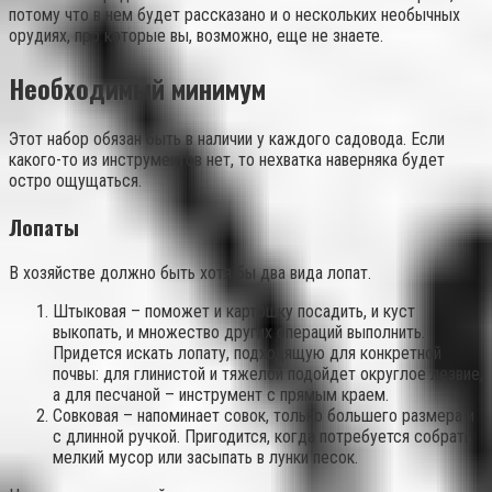
потому что в нем будет рассказано и о нескольких необычных
орудиях, про которые вы, возможно, еще не знаете.
Необходимый минимум
Этот набор обязан быть в наличии у каждого садовода. Если
какого-то из инструментов нет, то нехватка наверняка будет
остро ощущаться.
Лопаты
В хозяйстве должно быть хотя бы два вида лопат.
Штыковая – поможет и картошку посадить, и куст
выкопать, и множество других операций выполнить.
Придется искать лопату, подходящую для конкретной
почвы: для глинистой и тяжелой подойдет округлое лезвие,
а для песчаной – инструмент с прямым краем.
Совковая – напоминает совок, только большего размера и
с длинной ручкой. Пригодится, когда потребуется собрать
мелкий мусор или засыпать в лунки песок.