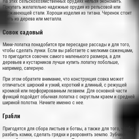
На этих сельскохозяйственных орудиях нельзя экономить.
Покупать желательно надежные орудия из рельсовой или
нержавеющей стали. Хороши изделия из титана. Черенок стоит
взять из дерева или металла.
Совок садовый
Мини-лопатка понадобится при пересадке рассады и для того,
чтобы сделать лунки. Если вы работаете с мелкими саженцами,
то пригодится совочек самого маленького размера, а для
деревьев и кустарников лучше купить лопатку побольше,
например, саперную.
При этом обратите внимание, что конструкция совка может
отличаться: широкий и узкий, короткий и длинный, с режущей
кромкой или перфорированным лезвием. Для основной части
функций подойдет обычная лопатка с округлым краем и средней
шириной полотна. Начните именно с нее.
Грабли
Пригодятся для сбора листьев и ботвы, а также для того, чтобы
разбить комки, сделать грядки и разровнять землю. Зубчики