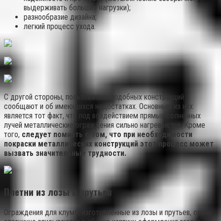
выдерживать большие нагрузки);
разнообразие дизайна;
легкий процесс ухода.
С другой стороны, пользователи подобных конструкций
сообщают и об имеющихся недостатках. Основным из них
является тот факт, что под воздействием прямых солнечных
лучей металлические ограждения сильно нагреваются. Кроме
того,
следует помнить о том, что при необходимости
покраски металлических конструкций этот процесс может
вызвать значительные трудности.
Плетни из лозы и прутьев
Ограждения для клумб, изготовленные из лозы и прутьев, очень