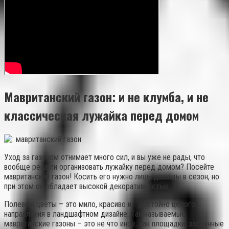
Мавританский газон: и не клумба, и не
классическая лужайка перед домом
Уход за газоном отнимает много сил, и вы уже не рады, что
вообще решили организовать лужайку перед домом? Посейте
мавританский газон! Косить его нужно лишь дважды в сезон, но
при этом он обладает высокой декоративностью.
Полевые цветы – это мило, красиво и… достойно целого
направления в ландшафтном дизайне. Так называемые
мавританские газоны – это не что иное, как площадки, засеянные