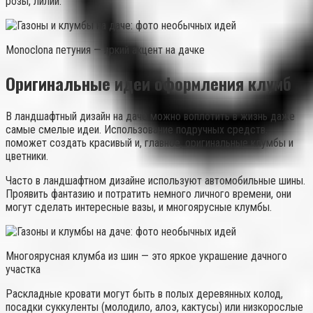
розы, лилии.
Monoclona петуния — яркий акцент на дачке
Оригинальные идеи оформления клумб
В ландшафтный дизайн на даче можно воплотить в жизнь даже
самые смелые идеи. Использование подручных средств,
поможет создать красивый и, главное, оригинальные клумбы и
цветники.
Часто в ландшафтном дизайне используют автомобильные шины.
Проявить фантазию и потратить немного личного времени, они
могут сделать интересные вазы, и многоярусные клумбы.
Многоярусная клумба из шин — это яркое украшение дачного
участка
Раскладные кровати могут быть в полых деревянных колод,
посадки суккуленты (молодило, алоэ, кактусы) или низкорослые