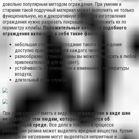
довольно популярным методом ограждения. При умении и
старании такой подручный материал может выполнять не только
функциональную, но и декоративную роль. Для изготовления
ограждения нужно разрезать покрышки и расположить их по
периметру клумбы.
Положительные качества подобного
ограждения включают в себя такие факты:
небольшая стоимость (создание такого ограждения
доступно практически для каждого человека);
разнообразие оттенков (шины вы можете окрасить в любой
привлекательный для вас цвет);
устойчивость по отношению к изменениям температуры
воздуха;
длительный срок службы.
При этом следует иметь в виду, что
ограждение в виде шин
не подойдет тем людям, которые заботятся об
окружающей среде.
Все дело в том, что в процессе
разложения резина может выделять вредные вещества. Кроме
того, при ее нагревании могут выделяться неприятные и