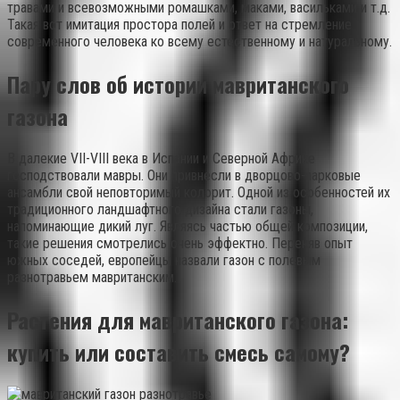
травами и всевозможными ромашками, маками, васильками и т.д.
Такая вот имитация простора полей и ответ на стремление
современного человека ко всему естественному и натуральному.
Пару слов об истории мавританского
газона
В далекие VII-VIII века в Испании и Северной Африке
господствовали мавры. Они привнесли в дворцово-парковые
ансамбли свой неповторимый колорит. Одной из особенностей их
традиционного ландшафтного дизайна стали газоны,
напоминающие дикий луг. Являясь частью общей композиции,
такие решения смотрелись очень эффектно. Переняв опыт
южных соседей, европейцы назвали газон с полевым
разнотравьем мавританским.
Растения для мавританского газона:
купить или составить смесь самому?