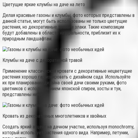
Цветущие яркие клумбы на даче на лето
Делая красивые газоны и клумбы, фото которых представлены в
данной статье, могут быть использованы не только цветущие
растения, но декоративные травы и злаки. Такие композиции
будут добавлены в область натуральности, приблизит их к
природным ландшафтам.
Клумбы на даче с декоративной травой
Применение классической кровати с декоративные нецветущие
растения хорошо гармонировать с дизайном сада. Используйте
их при планировании дизайна своей дачи своими руками, фото
цветников с использованием японской спиреи, хосты и туи,
представлены ниже.
Кровать из декоративных многолетников и хвойных
Создать яркий акцент на дачном участке, используя monochromy,
который использует растения одного вида. Например, петунии,