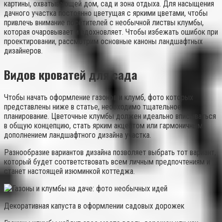
картины, охватывающей дом, сад и зона отдыха. Для насыщения
дачного участка постоянно цветущая с яркими цветами, чтобы
привлечь внимание посетителей с необычной листвы клумбы,
которая очаровывает и вдохновляет. Чтобы избежать ошибок при
проектировании, рассмотрим основные каноны ландшафтных
дизайнеров.
Видов кроватей для сада
Чтобы начать оформление газонов и клумб, фото которых
представлены ниже в статье, необходимо тщательное
планирование. Цветочные клумбы должен идеально вписываться
в общую концепцию, стать ярким акцентом или гармоничным
дополнением ландшафтного дизайна участка.
Разнообразие вариантов дизайна позволяет выбрать тот вариант,
который будет соответствовать всем личным предпочтениям и
станет настоящей изюминкой коттеджа.
Декоративная капуста в оформлении садовых дорожек