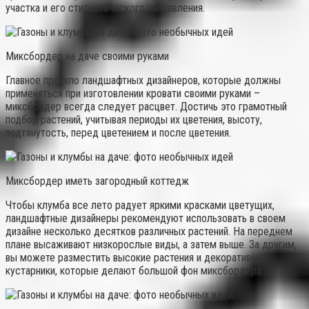
участка и его стилистического направления.
Миксбордер на даче своими руками
Главное правило ландшафтных дизайнеров, которые должны
применяться при изготовлении кровати своими руками –
миксбордер всегда следует расцвет. Достичь это грамотный
подбор растений, учитывая периоды их цветения, высоту,
подтянутость, перед цветением и после цветения.
Миксбордер иметь загородный коттедж
Чтобы клумба все лето радует яркими красками цветущих,
ландшафтные дизайнеры рекомендуют использовать в своем
дизайне несколько десятков различных растений. На переднем
плане высаживают низкорослые виды, а затем выше. За другим,
вы можете разместить высокие растения и декоративные
кустарники, которые делают большой фон миксбордера.