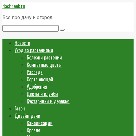
Перейти
dachneek.ru
к
контенту
Все про дачу и огород
Поиск:
Новости
Уход за растениями
Болезни растений
Комнатные цветы
Рассада
Сорта овощей
Удобрения
Цветы и клумбы
Кустарники и деревья
Газон
Дизайн дачи
Канализация
Кровля