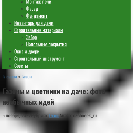
Монтаж печи
Фасад
Фундамент
Инвентарь для дачи
Строительные материалы
Забор
Напольные покрытия
Окна и двери
Строительный инструмент
Советы
Главная
»
Газон
Газоны и цветники на даче: фото
необычных идей
5 ноября, 2022
Рубрика:
Газон
Автор:
dachneek_ru