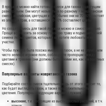
В продаже можно найти готовые смеси для газона с цветущим
разнотравьем. Они могут называться по-разному – мавританская
смесь, альпийская, цветущая и т.д. Обычно они на 70-90% состоят
из злаков и трав, а оставшиеся 10-30% составляют цветы.
Но создать смесь для такой лужайки можно и самостоятельно.
Проще всего взять за основу газонную траву и подмешать к ней
семена любых цветов, которыми вы хотите любоваться на
участке.
Чтобы лужайка была похожа именно на газон, а не на клумбу или
чисто зеленое игровое поле, соблюдайте пропорции между
цветами и травами (они должны быть такими же, как и в покупных
смесях).
Популярные варианты мавританского газона
Подбирайте состав смеси тщательно, ведь от этого зависит то,
как будет выглядеть газон, а также продолжительность
цветения. Популярны следующие варианты лужаек:
высокие
, т.е. состоящие из высокорослых растений, в т.ч.
злаков;