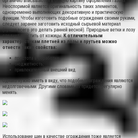
органично вписываются в общую картину оформления газона.
Неоспоримой является оригинальность таких элементов,
одновременно выполняющих декоративную и практическую
функции. Чтобы изготовить подобные ограждения своими руками,
следует заранее заготовить исходный сырьевой материал
(лучше всего это делать ранней весной). Природные ветки и лозу
следует очистить от кожицы.
К отличительным
характеристикам плетней из лозы и прутьев можно
отнести такие свойства:
простота в обработке;
бюджетность;
привлекательный внешний вид.
Однако нужно иметь в виду, что подобные ограждения являются
недолговечными. Другими словами, их придется регулярно
менять.
Использование шин в качестве ограждения тоже является