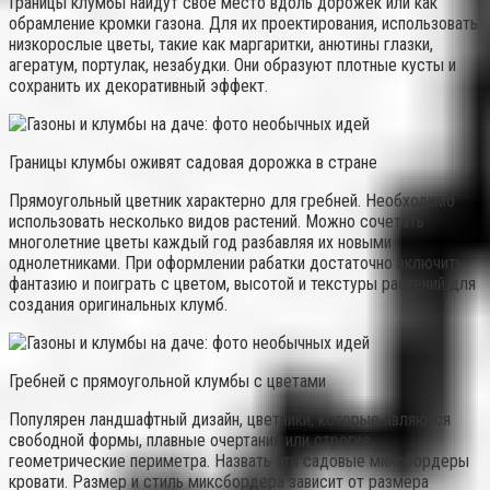
Границы клумбы найдут свое место вдоль дорожек или как
обрамление кромки газона. Для их проектирования, использовать
низкорослые цветы, такие как маргаритки, анютины глазки,
агератум, портулак, незабудки. Они образуют плотные кусты и
сохранить их декоративный эффект.
Границы клумбы оживят садовая дорожка в стране
Прямоугольный цветник характерно для гребней. Необходимо
использовать несколько видов растений. Можно сочетать
многолетние цветы каждый год разбавляя их новыми
однолетниками. При оформлении рабатки достаточно включить
фантазию и поиграть с цветом, высотой и текстуры растений для
создания оригинальных клумб.
Гребней с прямоугольной клумбы с цветами
Популярен ландшафтный дизайн, цветники, которые являются
свободной формы, плавные очертания или строгие
геометрические периметра. Назвать эти садовые миксбордеры
кровати. Размер и стиль миксбордера зависит от размера