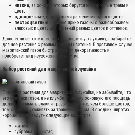
низкие
, за основу которых берутся низкорослые травы и
цветы;
одноцветные
, с цветущими растениями одного цвета;
пестроцветные
– самые яркие газоны с разнообразием
злаковых и цветущих растений разных цветов и оттенков.
Даже если вы хотите создать одноцветную лужайку, подбирайте
для нее растения с разным сроком цветения. В противном случае
мавританский газон быстро утратит декоративность и
приобретет вид неухоженного участка.
Выбор растений для мавританской лужайки
Подбирая растения для мавританской лужайки, не забывайте, что
это все-таки газон, а не клумба. Поэтому основную его площадь
должны занимать злаки и травы. К тому же, чем больше цветов,
тем сложнее ухаживать за травяным садом. В средних широтах
хорошо себя «ведут» следующие виды трав:
житняк;
зубровка душистая;