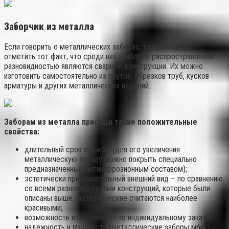
Заборчик из металла
Если говорить о металлических заборах, то необходимо
отметить тот факт, что среди них наиболее распространенной
разновидностью являются сварные конструкции. Их можно
изготовить самостоятельно из прутов, обрезков труб, кусков
арматуры и других металлических изделий.
Заборам из металла присущи такие положительные
свойства:
длительный срок службы (для его увеличения
металлическую ограду можно покрыть специально
предназначенным антикоррозионным составом);
эстетически привлекательный внешний вид – по сравнению
со всеми разновидностями конструкций, которые были
описаны выше, металлические считаются наиболее
красивыми;
возможность изготовления по индивидуальному заказу;
надежность и прочность (металлические заборы могут