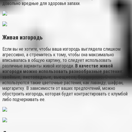
довольно вредные для здоровья запахи.
Живая изгородь
Если вы не хотите, чтобы ваша изгородь выглядела слишком
агрессивно, а стремитесь к тому, чтобы она максимально
вписывалась в общую картину, то следует использовать
различные варианты живой изгороди.
В качестве живой
изгороди можно использовать разнообразные растения:
хвойные, листопадные, вьющиеся, бордюрные.
Очень часто
используются такие цветочные растения, как лаванду, шафран,
маргаритку. В зависимости от ваших предпочтений, можно
обустроить изгородь, которая будет контрастировать с клумбой
либо подчеркивать ее.