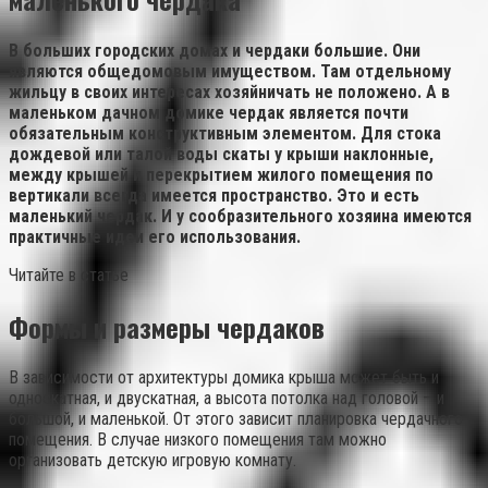
В больших городских домах и чердаки большие. Они
являются общедомовым имуществом. Там отдельному
жильцу в своих интересах хозяйничать не положено. А в
маленьком дачном домике чердак является почти
обязательным конструктивным элементом. Для стока
дождевой или талой воды скаты у крыши наклонные,
между крышей и перекрытием жилого помещения по
вертикали всегда имеется пространство. Это и есть
маленький чердак. И у сообразительного хозяина имеются
практичные идеи его использования.
Читайте в статье
Формы и размеры чердаков
В зависимости от архитектуры домика крыша может быть и
односкатная, и двускатная, а высота потолка над головой – и
большой, и маленькой. От этого зависит планировка чердачного
помещения. В случае низкого помещения там можно
организовать детскую игровую комнату.