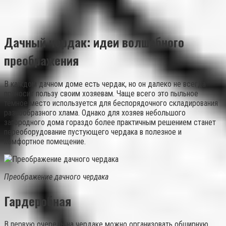
Дачный чердак: идеи волшебного
преображения
В каждом дачном доме есть чердак, но он далеко не всегда
приносит пользу своим хозяевам. Чаще всего это пыльное
темное место используется для беспорядочного складирования
разнообразного хлама. Однако для хозяев небольшого
загородного дома гораздо более практичным решением станет
переоборудование пустующего чердака в полезное и
комфортное помещение.
Преображение дачного чердака
Гардеробная
В первую очередь на чердаке можно организовать обширную