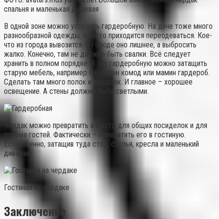
спальня и маленькая душевая
В одной зоне можно устроить гардеробную. На даче тоже много
разнообразной одежды, и часто приходится переодеваться. Кое-
что из города вывозится. В городе оно лишнее, а выбросить
жалко. Конечно, там не должно быть свалки. Всё следует
хранить в полном порядке. В эту гардеробную можно затащить
старую мебель, например бабушкин комод или мамин гардероб.
Сделать там много полок и вешалок. И главное – хорошее
освещение. А стены должны быть светлыми.
Чердак можно превратить в место для общих посиделок и для
приёма гостей. Фактически – превратить его в гостиную.
Естественно, затащив туда стол, стулья, кресла и маленький
диванчик.
Гостиная на чердаке
Заключение