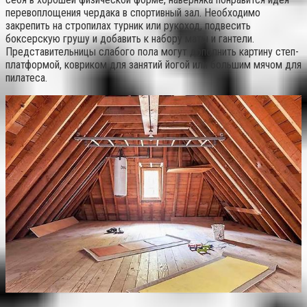
перевоплощения чердака в спортивный зал. Необходимо
закрепить на стропилах турник или рукоход, подвесить
боксерскую грушу и добавить к набору маты и гантели.
Представительницы слабого пола могут дополнить картину степ-
платформой, ковриком для занятий йогой или большим мячом для
пилатеса.