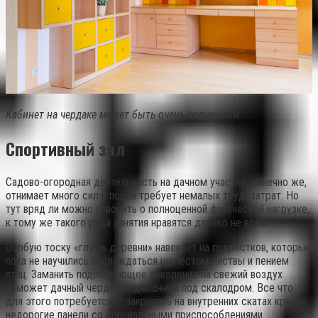
Кабинет на чердаке может быть очень солнечным
Спортивный зал
Садово-огородная деятельность на дачном участке, конечно же,
отнимает много сил и порой требует немалых трудозатрат. Но
тут вряд ли можно говорить о полноценной физической нагрузке,
к тому же такого рода занятия нравятся далеко не всем.
Особую тоску «глушь деревни» навевает на подростков, которые
пока не научились наслаждаться шелестом листвы и пением
птиц. Заманить подрастающее поколение на свежий воздух
поможет дачный чердак, отделанный под скалодром. Все что
для этого потребуется — закрепить на внутренних скатах крыши
недорогие панели со специальными приспособлениями.