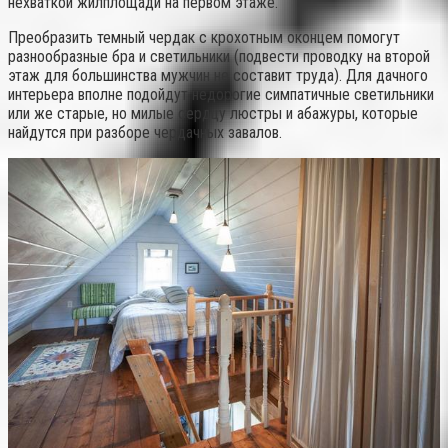
нехваткой жилплощади на первом этаже.
Преобразить темный чердак с крохотным оконцем помогут
разнообразные бра и светильники (подвести проводку на второй
этаж для большинства мужчин не составит труда). Для дачного
интерьера вполне подойдут недорогие симпатичные светильники
или же старые, но милые сердцу люстры и абажуры, которые
найдутся при разборе чердачных завалов.