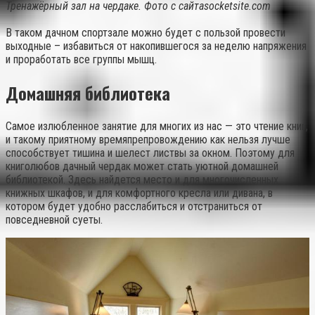
Тренажёрный зал на чердаке. Фото с сайтаsocketsite.com
В таком дачном спортзале можно будет с пользой провести
выходные – избавиться от накопившегося за неделю напряжения
и проработать все группы мышц.
Домашняя библиотека
Самое излюбленное занятие для многих из нас — это чтение книг,
и такому приятному времяпрепровождению как нельзя лучше
способствует тишина и шелест листвы за окном. Поэтому для
книголюбов дачный чердак может стать уютной домашней
библиотекой. Здесь найдется место и для многочисленных
книжных шкафов, и для комфортного кресла или дивана, в
котором будет удобно расслабиться и отстраниться от
повседневной суеты.