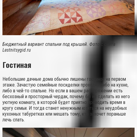
Бюджетный вариант спальни под крышей. Фото с сайта
Lestnitsygid.ru
Гостиная
Небольшие дачные дома обычно лишены гостиной на первом
этаже. Зачастую семейные посиделки проходят либо на кухне,
либо в чей-то спальне. Но если в вашем распоряжении есть
бесхозный и просторный чердак, почему бы не сделать из него
уютную комнату, в которой будет приятно проводить время в
кругу семьи. И тогда станет ненужным ютиться на неудобных
кухонных табуретках или мешать тому, кто захочет пораньше
лечь спать.