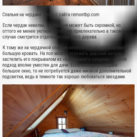
Спальня на чердаке. Фото с сайта remontbp.com
Если чердак невелик, то спальня может быть скромной, но
оттого не менее уютной. Особенно привлекательно в таком
случае смотрится отделка из светлого дерева.
К тому же на чердачной спальне необязательно устанавливать
большую кровать. На пол можно положить широкий матрац и
застелить его покрывалом из «бабушкиного сундука» — такой
подход вполне уместен для дачи. Если на вашем чердаке
большое окно, то не потребуется даже никакой дополнительной
подсветки, ведь в темноте так хорошо любоваться звездами.