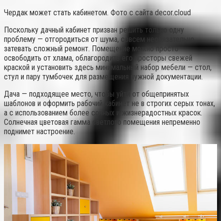
Чердак может стать кабинетом. Фото с сайта decor.cloud
Поскольку дачный кабинет призван решить только одну
проблему — отгородиться от шума, совсем необязательно
затевать сложный ремонт. Помещение можно просто
освободить от хлама, облагородить его просторы свежей
краской и установить здесь минимальный набор мебели — стол,
стул и пару тумбочек для размещения нужной документации.
Дача — подходящее место, чтобы уйти от общепринятых
шаблонов и оформить рабочий кабинет не в строгих серых тонах,
а с использованием более сочных и жизнерадостных красок.
Солнечная цветовая гамма светлого помещения непременно
поднимет настроение.