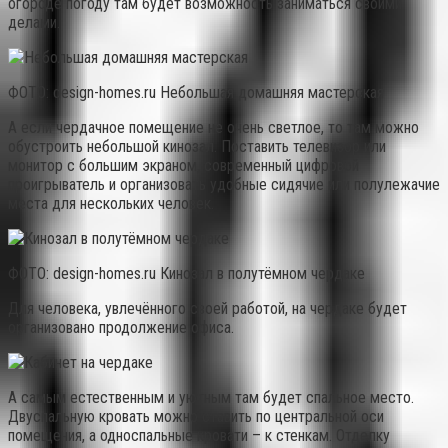
огороде погоду там будет возможность заниматься своими
делами.
ФОТО: design-homes.ru Небольшая домашняя мастерская
А если чердачное помещение не очень светлое, то там можно
обустроить небольшой кинозал. Поставить телевизор или
монитор с большим экраном, современный цифровой
проигрыватель и организовать удобные сидячие или полулежачие
места для нескольких человек.
ФОТО: design-homes.ru Кинозал в полутёмном чердаке
Для человека, увлечённого своей работой, на чердаке будет
организовано продолжение офиса.
А самым естественным и уютным там будет спальное место.
Двуспальную кровать можно ставить по центральной оси
помещения, а односпальные кровати – к стенкам. Отделку