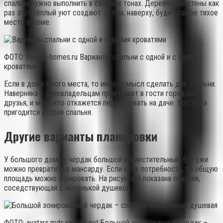
спальни нужно выполнить в светлых тонах. Деревянные стены как
раз этот тёплый уют создают. И там, наверху, будет самое тихое
место в доме.
ФОТО: design-homes.ru Варианты спальни с одной и с двумя
кроватями
Если в доме много места, то имеет смысл сделать две спальни.
Наверняка к дачевладельцам приезжают в гости городские
друзья, и мало кто откажется переночевать на даче. Вот тут и
пригодится вторая спальня.
Другие варианты планировки
У большого дома и чердак большой и вместительный. Его уже
можно превратить в мансарду. Если есть потребность, то общую
площадь можно зонировать. На рисунке 9 показана спальня,
соседствующая с маленькой душевой.
ФОТО: avatars.mds.yandex.net Большой зонированный чердак –