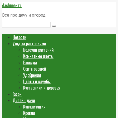
Перейти
dachneek.ru
к
контенту
Все про дачу и огород
Поиск:
Новости
Уход за растениями
Болезни растений
Комнатные цветы
Рассада
Сорта овощей
Удобрения
Цветы и клумбы
Кустарники и деревья
Газон
Дизайн дачи
Канализация
Кровля