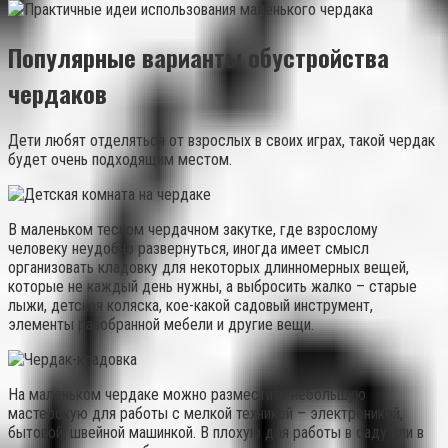
Популярные варианты обустройства
чердаков
Дети любят отделяться от взрослых в своих играх, такой чердак
будет очень подходящим местом.
В маленьком тесном чердачном закутке, где взрослому
человеку неудобно развернуться, иногда имеет смысл
организовать кладовку для некоторых длинномерных вещей,
которые не каждый день нужны, а выбросить жалко – старые
лыжи, детская коляска, кое-какой садовый инструмент,
элементы разобранной мебели и другие вещи.
На маленьком чердаке можно разместить небольшую
мастерскую для работы с мелкой техникой – электроникой,
бытовой, швейной машинкой. В плохую для работы в саду или в