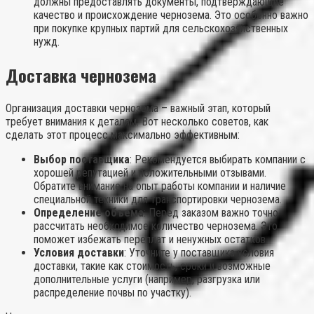
должны предоставлять документы, подтверждающие
качество и происхождение чернозема. Это особенно важно
при покупке крупных партий для сельскохозяйственных
нужд.
Доставка чернозема
Организация доставки чернозема – важный этап, который
требует внимания к деталям. Вот несколько советов, как
сделать этот процесс максимально эффективным:
Выбор поставщика
: Рекомендуется выбирать компании с
хорошей репутацией и положительными отзывами.
Обратите внимание на опыт работы компании и наличие
специальной техники для транспортировки чернозема.
Определение объема
: Перед заказом важно точно
рассчитать необходимое количество чернозема. Это
поможет избежать переплат и ненужных остатков.
Условия доставки
: Уточните у поставщика условия
доставки, такие как стоимость, сроки и возможные
дополнительные услуги (например, разгрузка или
распределение почвы по участку).