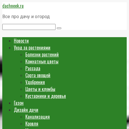
Перейти
dachneek.ru
к
контенту
Все про дачу и огород
Поиск:
Новости
Уход за растениями
Болезни растений
Комнатные цветы
Рассада
Сорта овощей
Удобрения
Цветы и клумбы
Кустарники и деревья
Газон
Дизайн дачи
Канализация
Кровля