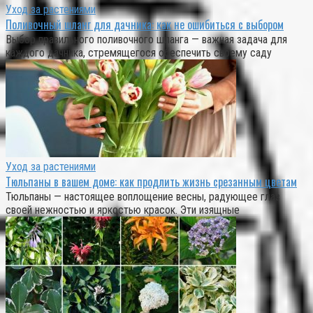
Уход за растениями
Поливочный шланг для дачника: как не ошибиться с выбором
Выбор правильного поливочного шланга — важная задача для
каждого дачника, стремящегося обеспечить своему саду
Уход за растениями
Тюльпаны в вашем доме: как продлить жизнь срезанным цветам
Тюльпаны — настоящее воплощение весны, радующее глаз
своей нежностью и яркостью красок. Эти изящные