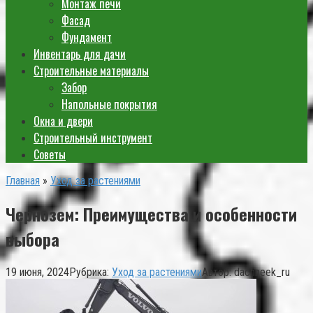
Монтаж печи
Фасад
Фундамент
Инвентарь для дачи
Строительные материалы
Забор
Напольные покрытия
Окна и двери
Строительный инструмент
Советы
Главная
»
Уход за растениями
Чернозем: Преимущества и особенности
выбора
19 июня, 2024
Рубрика:
Уход за растениями
Автор:
dachneek_ru