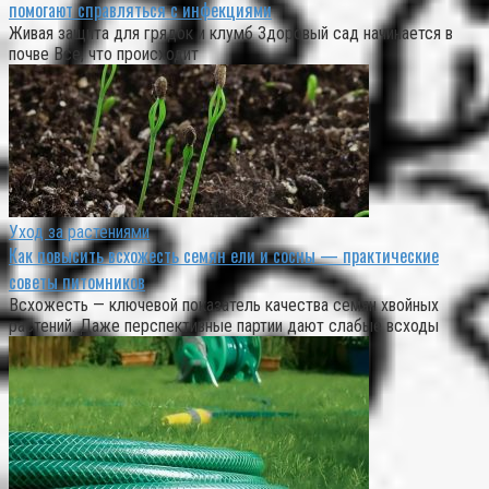
помогают справляться с инфекциями
Живая защита для грядок и клумб Здоровый сад начинается в
почве Все, что происходит
Уход за растениями
Как повысить всхожесть семян ели и сосны — практические
советы питомников
Всхожесть — ключевой показатель качества семян хвойных
растений. Даже перспективные партии дают слабые всходы