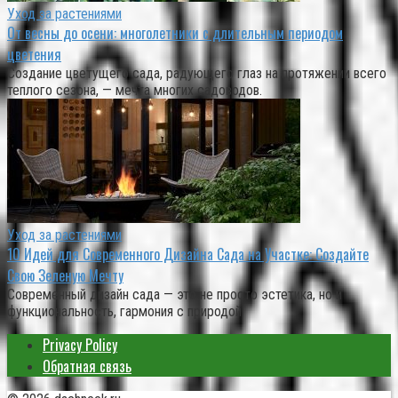
Уход за растениями
От весны до осени: многолетники с длительным периодом
цветения
Создание цветущего сада, радующего глаз на протяжении всего
теплого сезона, — мечта многих садоводов.
Уход за растениями
10 Идей для Современного Дизайна Сада на Участке: Создайте
Свою Зеленую Мечту
Современный дизайн сада — это не просто эстетика, но и
функциональность, гармония с природой
Privacy Policy
Обратная связь