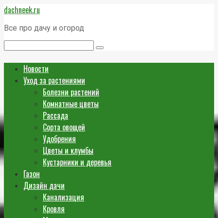
Перейти
dachneek.ru
к
контенту
Все про дачу и огород
Поиск:
Новости
Уход за растениями
Болезни растений
Комнатные цветы
Рассада
Сорта овощей
Удобрения
Цветы и клумбы
Кустарники и деревья
Газон
Дизайн дачи
Канализация
Кровля