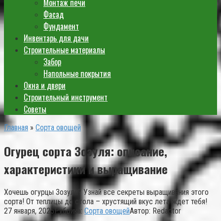
Монтаж печи
Фасад
Фундамент
Инвентарь для дачи
Строительные материалы
Забор
Напольные покрытия
Окна и двери
Строительный инструмент
Советы
Главная
»
Сорта овощей
Огурец сорта Зозуля: описание,
характеристики и выращивание
Хочешь огурцы Зозуля? Узнай все секреты выращивания этого
сорта! От теплицы до стола – хрустящий вкус лета ждет тебя!
27 января, 2025
Рубрика:
Сорта овощей
Автор:
Redactor