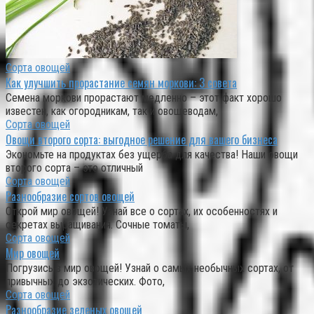
Сорта овощей
Как улучшить прорастание семян моркови: 3 совета
Семена моркови прорастают медленно – этот факт хорошо
известен, как огородникам, так и овощеводам,
Сорта овощей
Овощи второго сорта: выгодное решение для вашего бизнеса
Экономьте на продуктах без ущерба для качества! Наши овощи
второго сорта – это отличный
Сорта овощей
Разнообразие сортов овощей
Открой мир овощей! Узнай все о сортах, их особенностях и
секретах выращивания. Сочные томаты,
Сорта овощей
Мир овощей
Погрузись в мир овощей! Узнай о самых необычных сортах, от
привычных до экзотических. Фото,
Сорта овощей
Разнообразие зеленых овощей