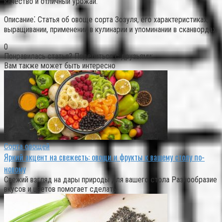
качество и отличный урожай.
Описание⁚ Статья об овоще сорта Зозуля, его характеристиках,
выращивании, применении в кулинарии и упоминании в сканвордах.
0
Понравилась статья? Поделиться с друзьями:
Вам также может быть интересно
Сорта овощей
Яркий акцент на свежесть: овощи и фрукты к вашему столу по-
новому
Свежий взгляд на дары природы для вашего стола Разнообразие
вкусов и цветов помогает сделать