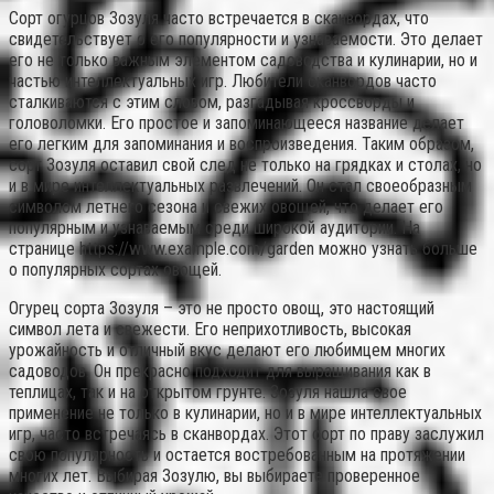
Сорт огурцов Зозуля часто встречается в сканвордах, что
свидетельствует о его популярности и узнаваемости. Это делает
его не только важным элементом садоводства и кулинарии, но и
частью интеллектуальных игр. Любители сканвордов часто
сталкиваются с этим словом, разгадывая кроссворды и
головоломки. Его простое и запоминающееся название делает
его легким для запоминания и воспроизведения. Таким образом,
сорт Зозуля оставил свой след не только на грядках и столах, но
и в мире интеллектуальных развлечений. Он стал своеобразным
символом летнего сезона и свежих овощей, что делает его
популярным и узнаваемым среди широкой аудитории. На
странице https://www.example.com/garden можно узнать больше
о популярных сортах овощей.
Огурец сорта Зозуля – это не просто овощ, это настоящий
символ лета и свежести. Его неприхотливость, высокая
урожайность и отличный вкус делают его любимцем многих
садоводов. Он прекрасно подходит для выращивания как в
теплицах, так и на открытом грунте. Зозуля нашла свое
применение не только в кулинарии, но и в мире интеллектуальных
игр, часто встречаясь в сканвордах. Этот сорт по праву заслужил
свою популярность и остается востребованным на протяжении
многих лет. Выбирая Зозулю, вы выбираете проверенное