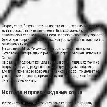
Огурец сорта Зозуля – это не просто овощ, это символ раннего
лета и свежести на наших столах. Выращиваемый многими
поколениями садоводов, этот сорт заслужил свою популярность
благодаря неприхотливости, высокой урожайности и, конечно же,
отменному вкусу.
На странице https://www.example.com можно найти много
интересной информации о различных сортах овощей, включая и
Зозулю.
Он отлично подходит как для выращивания в теплицах, так и на
открытом грунте, радуя нас своими хрустящими плодами.
Его имя также часто встречается в сканвордах, что делает его
узнаваемым не только среди дачников, но и среди любителей
интеллектуальных игр.
История и происхождение сорта
История сорта Зозуля уходит своими корнями в середину