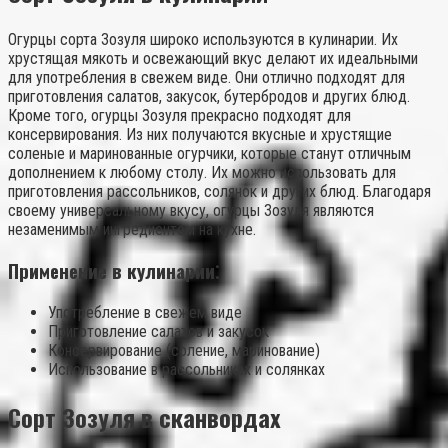
Огурцы сорта Зозуля широко используются в кулинарии. Их
хрустящая мякоть и освежающий вкус делают их идеальными
для употребления в свежем виде. Они отлично подходят для
приготовления салатов, закусок, бутербродов и других блюд.
Кроме того, огурцы Зозуля прекрасно подходят для
консервирования. Из них получаются вкусные и хрустящие
соленые и маринованные огурчики, которые станут отличным
дополнением к любому столу. Их можно использовать для
приготовления рассольников, солянок и других блюд. Благодаря
своему универсальному вкусу, огурцы Зозуля являются
незаменимым ингредиентом на кухне.
Применение в кулинарии⁚
Употребление в свежем виде
Приготовление салатов и закусок
Консервирование (соление, маринование)
Использование в рассольниках и солянках
Сорт Зозуля в сканвордах