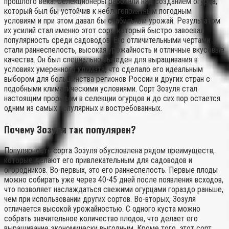
прошлого века. Селекционеры работали над созданием огурца,
который был бы устойчив к неблагоприятным погодным
условиям и при этом давал бы стабильный урожай. Результатом
их усилий стал именно этот сорт, который быстро завоевал
популярность среди садоводов. Его отличительными чертами
стали раннеспелость, высокая урожайность и отличные вкусовые
качества. Он был специально выведен для выращивания в
условиях умеренного климата, что сделало его идеальным
выбором для большинства регионов России и других стран с
подобными климатическими условиями. Сорт Зозуля стал
настоящим прорывом в селекции огурцов и до сих пор остается
одним из самых популярных и востребованных.
Почему Зозуля так популярен?
Популярность сорта Зозуля обусловлена рядом преимуществ,
которые делают его привлекательным для садоводов и
огородников. Во-первых, это его раннеспелость. Первые плоды
можно собирать уже через 40-45 дней после появления всходов,
что позволяет наслаждаться свежими огурцами гораздо раньше,
чем при использовании других сортов. Во-вторых, Зозуля
отличается высокой урожайностью. С одного куста можно
собрать значительное количество плодов, что делает его
выращивание экономически выгодным. Кроме того, этот сорт