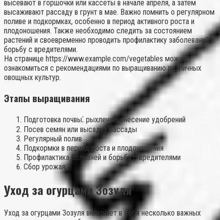
высевают в горшочки или кассеты в начале апреля, а затем
высаживают рассаду в грунт в мае. Важно помнить о регулярном
поливе и подкормках, особенно в период активного роста и
плодоношения. Также необходимо следить за состоянием
растений и своевременно проводить профилактику заболеваний и
борьбу с вредителями.
На странице https://www.example.com/vegetables можно
ознакомиться с рекомендациями по выращиванию различных
овощных культур.
Этапы выращивания
Подготовка почвы⁚ рыхление, внесение удобрений
Посев семян или высадка рассады
Регулярный полив
Подкормки в период роста и плодоношения
Профилактика болезней и борьба с вредителями
Сбор урожая
Уход за огурцами Зозуля
Уход за огурцами Зозуля включает в себя несколько важных