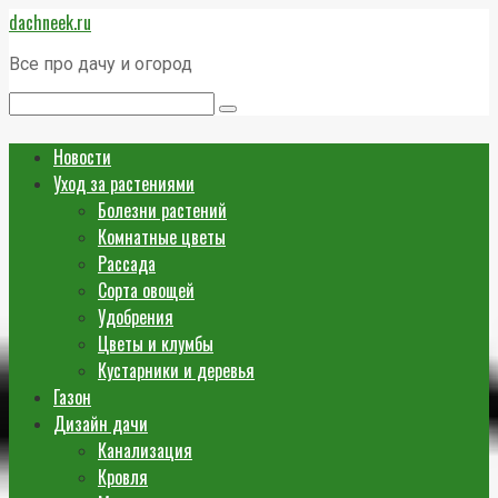
Перейти
dachneek.ru
к
контенту
Все про дачу и огород
Поиск:
Новости
Уход за растениями
Болезни растений
Комнатные цветы
Рассада
Сорта овощей
Удобрения
Цветы и клумбы
Кустарники и деревья
Газон
Дизайн дачи
Канализация
Кровля