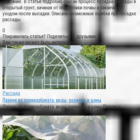
Описание⁚ В статье подробно описан процесс посадки рассады в
открытый грунт, начиная от подготовки почвы и заканчивая
уходом после высадки. Описаны возможные ошибки при посадке
рассады.
0
Понравилась статья? Поделиться с друзьями:
Вам также может быть интересно
Рассада
Парник из поликарбоната: виды, размеры и цены
Парник из поликарбоната: виды, размеры и цены Парник и
теплица — слова, которые многие