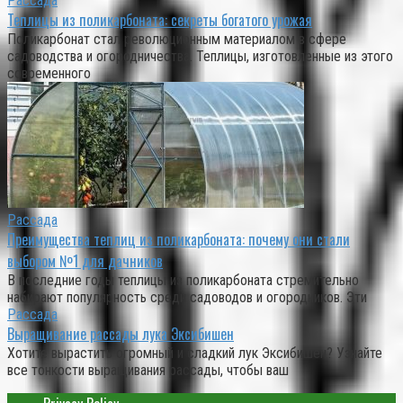
Рассада
Теплицы из поликарбоната: секреты богатого урожая
Поликарбонат стал революционным материалом в сфере
садоводства и огородничества. Теплицы, изготовленные из этого
современного
Рассада
Преимущества теплиц из поликарбоната: почему они стали
выбором №1 для дачников
В последние годы теплицы из поликарбоната стремительно
набирают популярность среди садоводов и огородников. Эти
Рассада
Выращивание рассады лука Эксибишен
Хотите вырастить огромный и сладкий лук Эксибишен? Узнайте
все тонкости выращивания рассады, чтобы ваш