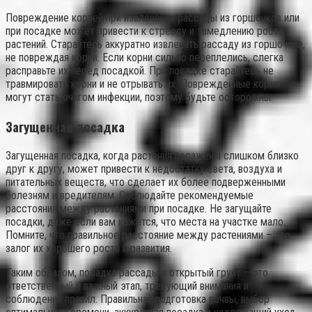
Повреждение корней при извлечении рассады из горшочков или
при посадке может привести к стрессу и замедлению роста
растений. Старайтесь аккуратно извлекать рассаду из горшочков,
не повреждая корни. Если корни сильно переплелись, слегка
расправьте их перед посадкой. При посадке старайтесь не
травмировать корни и не отрывать их. Поврежденные корни
могут стать очагом инфекции, поэтому будьте осторожны.
Загущенная посадка
Загущенная посадка, когда растения посажены слишком близко
друг к другу, может привести к недостатку света, воздуха и
питательных веществ, что сделает их более подверженными
болезням и вредителям. Соблюдайте рекомендуемые
расстояния между растениями при посадке. Не загущайте
посадки, даже если вам кажется, что места на участке мало.
Помните, что правильное расстояние между растениями – это
залог их хорошего роста и развития.
Таким образом, посадка рассады в открытый грунт – это
ответственный и важный этап, требующий внимания и
соблюдения правил. Правильная подготовка почвы, выбор