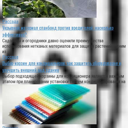
Рассада
Укрывной материал спанбонд против вредителей: насколько
эффективно?
Садоводы и огородники давно оценили преимущества
использования нетканых материалов для защиты растений. Одним
из
Рассада
Выбор корзин для кондиционеров: как защитить оборудование и
улучшить внешний вид здания
Выбор подходящей корзины для кондиционера является важным
этапом при планировании установки систем кондиционирования на