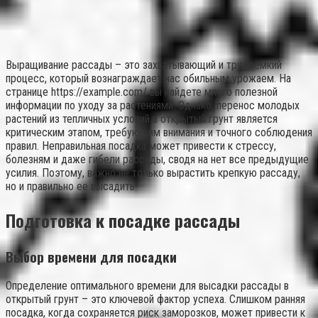
Выращивание рассады – это захватывающий и трудоемкий
процесс, который вознаграждает нас обильным урожаем. На
странице https://example.com/ вы найдете много полезной
информации по уходу за растениями. Однако, перенос молодых
растений из тепличных условий в открытый грунт является
критическим этапом, требующим внимания и точного соблюдения
правил. Неправильная посадка может привести к стрессу,
болезням и даже гибели рассады, сводя на нет все предыдущие
усилия. Поэтому, важно не только вырастить крепкую рассаду,
но и правильно ее высадить.
Подготовка к посадке рассады
Выбор времени для посадки
Определение оптимального времени для высадки рассады в
открытый грунт – это ключевой фактор успеха. Слишком ранняя
посадка, когда сохраняется риск заморозков, может привести к