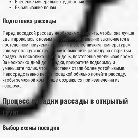
Внесение минеральных удобрений
Выравнивание почвы
Подготовка рассады
Перед посадкой рассаду необходимо закалить, чтобы она лучше
адаптировалась к новым условиям. Закаливание заключается в
постепенном приучении растений к более низким температурам,
яркому солнцу и ветру. Начните выносить рассаду на открытый
воздух на несколько часов в день, постепенно увеличивая время.
За несколько дней до посадки, прекратите подкормку и
уменьшите полив, чтобы растения стали более устойчивыми.
Непосредственно перед посадкой обильно полейте рассаду,
чтобы земляной ком лучше сохранялся при извлечении из
горшочка.
Процесс посадки рассады в открытый
грунт
Выбор схемы посадки