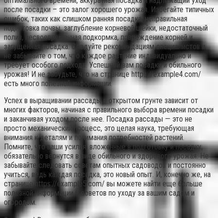
оптимального времени, аккуратная посадка и надлежащий уход
после посадки – это залог хорошего урожая. Избегайте типичных
ошибок, таких как слишком ранняя посадка, неправильная
подготовка почвы, заглубление корневой шейки, недостаточный
полив, несвоевременная подкормка, повреждение корней и
загущенная посадка. Следуйте рекомендациям специалистов и
не забывайте о том, что каждое растение индивидуально и
требует особого подхода. Успешной вам посадки и обильного
урожая! И не забудьте, что на странице https://example4.com/
есть много полезной информации.
Успех в выращивании рассады в открытом грунте зависит от
многих факторов, начиная с правильного выбора времени посадки
и заканчивая уходом после нее. Посадка рассады — это не
просто механический процесс, это целая наука, требующая
внимания к деталям и понимания потребностей растений.
Помните, что ваши усилия, вложенные в подготовку и посадку,
обязательно вернутся в виде обильного и здорового урожая. Не
забывайте следовать советам опытных садоводов и постоянно
учиться, ведь каждая посадка, это новый опыт. И, конечно же, на
странице https://example5.com/ вы можете найти еще больше
полезной информации и советов по уходу за вашим садом и
огородом.