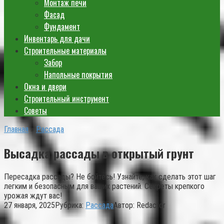
Монтаж печи
Фасад
Фундамент
Инвентарь для дачи
Строительные материалы
Забор
Напольные покрытия
Окна и двери
Строительный инструмент
Советы
Главная
»
Рассада
Высадка рассады в открытый грунт
Пересадка рассады? Не бойтесь! Узнайте, как сделать этот шаг
легким и безопасным для ваших растений. Секреты крепкого
урожая ждут вас!
27 января, 2025
Рубрика:
Рассада
Автор:
Redactor