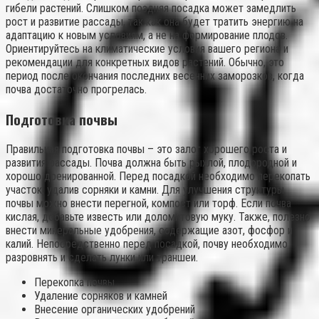
гибели растений. Слишком поздняя посадка может замедлить
рост и развитие рассады, так как она будет тратить энергию на
адаптацию к новым условиям, а не на формирование плодов.
Ориентируйтесь на климатические условия вашего региона и
рекомендации для конкретных видов растений. Обычно, это
период после окончания последних весенних заморозков, когда
почва достаточно прогрелась.
Подготовка почвы
Правильная подготовка почвы – это залог хорошего роста и
развития рассады. Почва должна быть рыхлой, плодородной и
хорошо дренированной. Перед посадкой необходимо перекопать
участок, удалив сорняки и камни. Для улучшения структуры
почвы можно внести перегной, компост или торф. Если почва
кислая, добавьте известь или доломитовую муку. Также, полезно
внести минеральные удобрения, содержащие азот, фосфор и
калий. Непосредственно перед посадкой, почву необходимо
разровнять и сделать лунки или траншеи.
Перекопка почвы
Удаление сорняков и камней
Внесение органических удобрений