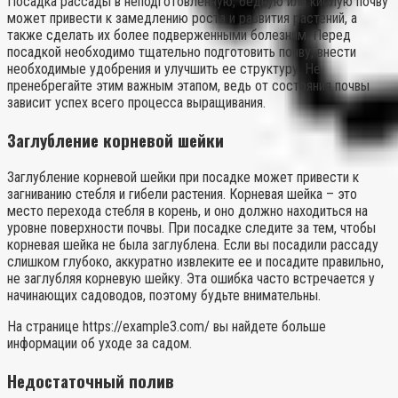
Посадка рассады в неподготовленную, бедную или кислую почву
может привести к замедлению роста и развития растений, а
также сделать их более подверженными болезням. Перед
посадкой необходимо тщательно подготовить почву, внести
необходимые удобрения и улучшить ее структуру. Не
пренебрегайте этим важным этапом, ведь от состояния почвы
зависит успех всего процесса выращивания.
Заглубление корневой шейки
Заглубление корневой шейки при посадке может привести к
загниванию стебля и гибели растения. Корневая шейка – это
место перехода стебля в корень, и оно должно находиться на
уровне поверхности почвы. При посадке следите за тем, чтобы
корневая шейка не была заглублена. Если вы посадили рассаду
слишком глубоко, аккуратно извлеките ее и посадите правильно,
не заглубляя корневую шейку. Эта ошибка часто встречается у
начинающих садоводов, поэтому будьте внимательны.
На странице https://example3.com/ вы найдете больше
информации об уходе за садом.
Недостаточный полив