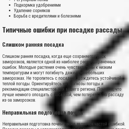
Подкормка удобрениями
Удаление сорняков
Борьба с вредителями и болезнями
Типичные ошибки при посадке рассады
Слишком ранняя посадка
Слишком ранняя посадка, когда еще сохраняется риск
заморозков, является одной из наиболее распространенных
ошибок. Молодые растения очень чувствительны к низким
температурам и могут погибнуть даже при небольших
заморозках. Не торопитесь с посадкой, дождитесь устойчивой
теплой погоды. Ориентируйтесь на прогнозы погоды и
рекомендации специалистов для вашего региона. Помните, что
лучше немного опоздать с посадкой, чем потерять всю рассаду
из-за заморозков.
Неправильная подготовка почвы
Неправильная подготовка почвы также является частой ошибкой.