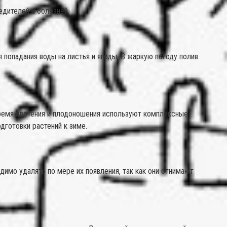
едителей и болезней.
 попадания воды на листья и ягоды. В жаркую погоду полив
время цветения и плодоношения используют комплексные
готовки растений к зиме.
имо удалять по мере их появления, так как они отнимают