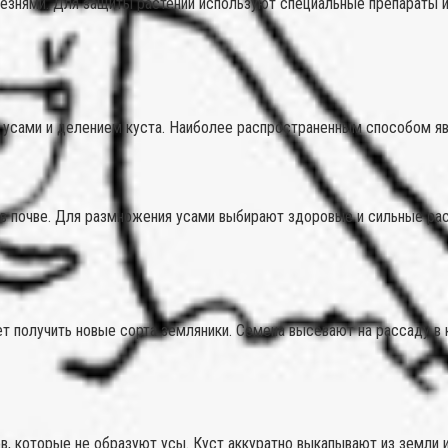
знями. Для защиты растений используют специальные препараты и
 усами и делением куста. Наиболее распространенным способом яв
я в почве. Для размножения усами выбирают здоровые и сильные ра
т получить новые сорта земляники. Семена высевают на рассаду в
, которые не образуют усы. Куст аккуратно выкапывают из земли 