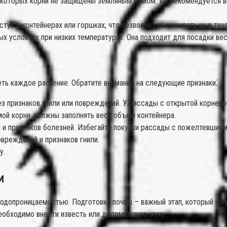
 которых корни не защищены земляным комом. Их рекомендуется вы
тут в контейнерах или горшках, что позволяет высаживать их в теч
ых условиях при низких температурах. Она подходит для посадки вес
ь каждое растение. Обратите внимание на следующие признаки⁚
з признаков гнили или повреждений. У рассады с открытой корнев
мой корни должны заполнять весь объем контейнера.
 и признаков болезней. Избегайте покупки рассады с пожелтевшими
вреждений и признаков гнили.
у.
и
допроницаемостью. Подготовка почвы – важный этап, который напр
 необходимо внести известь или доломитовую муку.