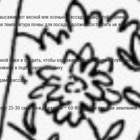
 высаживают весной или осенью. Рассаду с закрытой корневой
ая температура почвы для посадки должна составлять не менее
ной ямке и следить, чтобы корневая шейка не была заглублена.
живают в подготовленную ямку.
идами рассады.
яет 25-30 см, а между рядами – 60-80 см. При посадке земляники