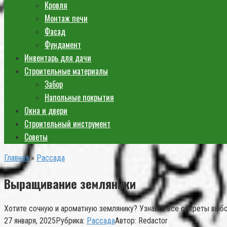
Кровля
Монтаж печи
Фасад
Фундамент
Инвентарь для дачи
Строительные материалы
Забор
Напольные покрытия
Окна и двери
Строительный инструмент
Советы
Главная
»
Рассада
Выращивание земляники
Хотите сочную и ароматную землянику? Узнайте все секреты выбор
27 января, 2025
Рубрика:
Рассада
Автор:
Redactor