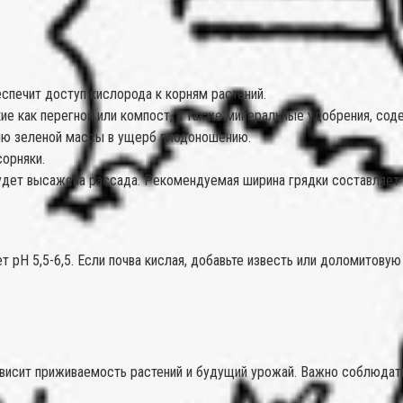
еспечит доступ кислорода к корням растений.
кие как перегной или компост, а также минеральные удобрения, со
нию зеленой массы в ущерб плодоношению.
сорняки.
удет высажена рассада. Рекомендуемая ширина грядки составляет 8
т pH 5,5-6,5. Если почва кислая, добавьте известь или доломитов
ависит приживаемость растений и будущий урожай. Важно соблюдать