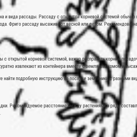
она и вида рассады. Рассаду с открытой корневой системой обычно
иода. Фриго рассаду высаживают весной или летом. Рекомендованн
ы с открытой корневой системой, важно расправить корни в посадоч
куратно извлекают из контейнера вместе с земляным комом и выса
ете найти подробную инструкцию по посадке земляники с разными в
садки. Рекомендуемое расстояние между растениями в ряду составл
.