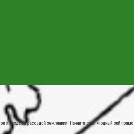
а и ухода за рассадой земляники! Начните свой ягодный рай прямо