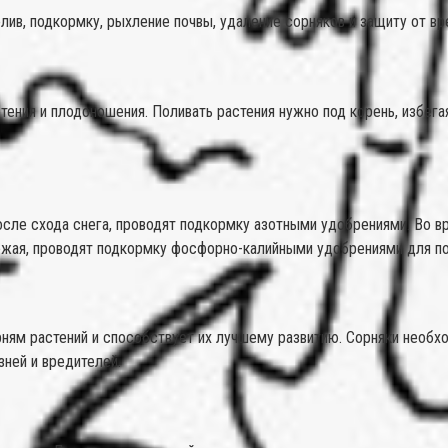
лив, подкормку, рыхление почвы, удаление сорняков и защиту от вр
тения и плодоношения. Поливать растения нужно под корень, избегая
после схода снега, проводят подкормку азотными удобрениями. Во 
жая, проводят подкормку фосфорно-калийными удобрениями для под
ям растений и способствует их лучшему развитию. Сорняки необход
зней и вредителей.