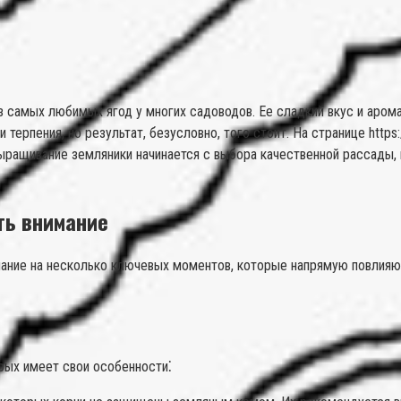
й из самых любимых ягод у многих садоводов. Ее сладкий вкус и ар
терпения, но результат, безусловно, того стоит. На странице https
ыращивание земляники начинается с выбора качественной рассады,
ть внимание
ание на несколько ключевых моментов, которые напрямую повлияют
рых имеет свои особенности⁚