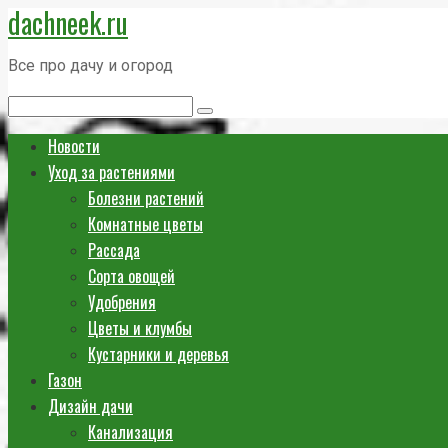
dachneek.ru
Перейти
к
Все про дачу и огород
контенту
Поиск:
Новости
Уход за растениями
Болезни растений
Комнатные цветы
Рассада
Сорта овощей
Удобрения
Цветы и клумбы
Кустарники и деревья
Газон
Дизайн дачи
Канализация