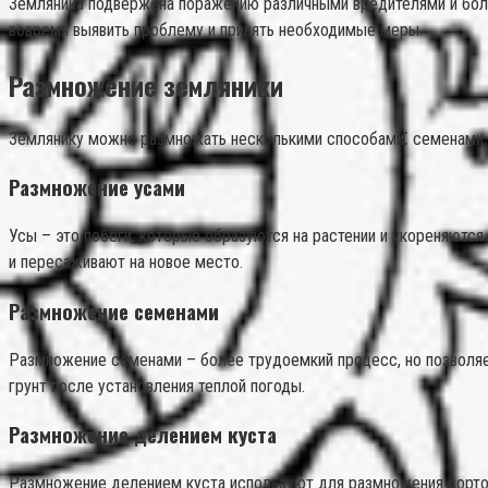
Земляника подвержена поражению различными вредителями и боле
вовремя выявить проблему и принять необходимые меры.
Размножение земляники
Землянику можно размножать несколькими способами⁚ семенами,
Размножение усами
Усы – это побеги, которые образуются на растении и укореняютс
и пересаживают на новое место.
Размножение семенами
Размножение семенами – более трудоемкий процесс, но позволяе
грунт после установления теплой погоды.
Размножение делением куста
Размножение делением куста используют для размножения сортов