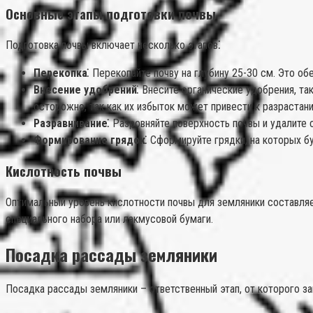
Основные этапы подготовки почвы
Подготовка почвы включает несколько этапов⁚
Перекопка⁚
Перекопайте почву на глубину 25-30 см. Это об
Внесение удобрений⁚
Внесите органические удобрения, та
осторожно, так как их избыток может привести к разраста
Разравнивание⁚
Разровняйте поверхность почвы и удалите 
Формирование грядок⁚
Сформируйте грядки, на которых б
Кислотность почвы
Оптимальный уровень кислотности почвы для земляники составляе
специального набора или лакмусовой бумаги.
Посадка рассады земляники
Посадка рассады земляники – ответственный этап, от которого з