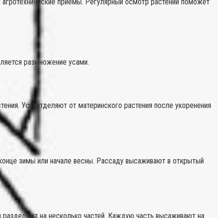
 агротехнические приемы. Регулярный осмотр растений поможет
ляется размножение усами.
стения. Усы отделяют от материнского растения после укоренения
 конце зимы или начале весны. Рассаду высаживают в открытый
и разделяют на несколько частей. Каждую часть высаживают на