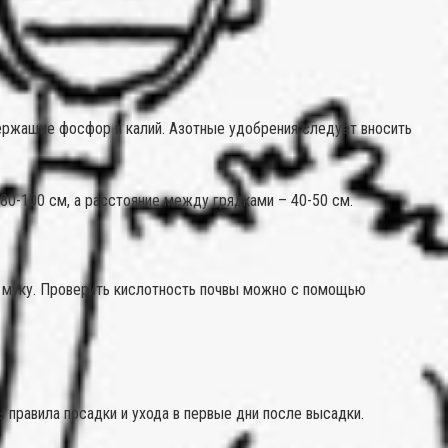
держащие фосфор и калий. Азотные удобрения следует вносить
0-100 см, а расстояние между грядками – 40-50 см.
ую муку. Проверить кислотность почвы можно с помощью
 правила посадки и ухода в первые дни после высадки.