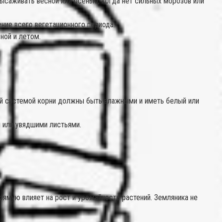
саживать весной или осенью, когда нет сильных морозов или
ение всего вегетационного периода.
ной и летом.
ой системой корни должны быть влажными и иметь белый или
 или увядшими листьями.
ямую влияет на рост и урожайность растений. Земляника не