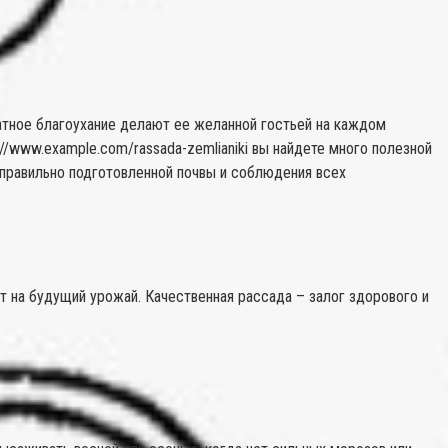
оматное благоухание делают ее желанной гостьей на каждом
://www.example.com/rassada-zemlianiki вы найдете много полезной
 правильно подготовленной почвы и соблюдения всех
 на будущий урожай. Качественная рассада – залог здорового и