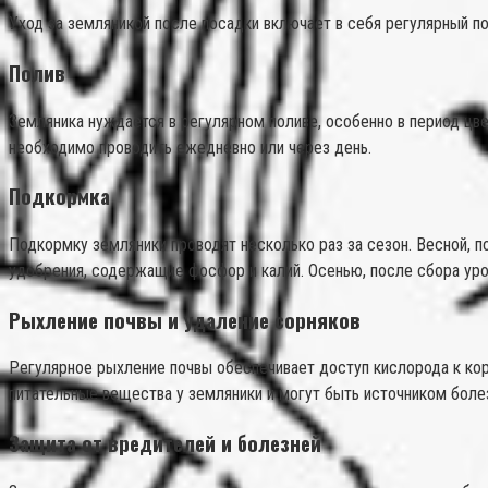
Уход за земляникой после посадки включает в себя регулярный по
Полив
Земляника нуждается в регулярном поливе, особенно в период цве
необходимо проводить ежедневно или через день.
Подкормка
Подкормку земляники проводят несколько раз за сезон. Весной, 
удобрения, содержащие фосфор и калий. Осенью, после сбора уро
Рыхление почвы и удаление сорняков
Регулярное рыхление почвы обеспечивает доступ кислорода к корн
питательные вещества у земляники и могут быть источником боле
Защита от вредителей и болезней