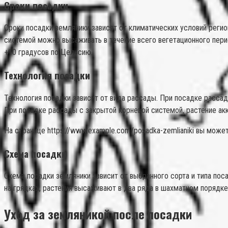
Сроки посадки
Сроки посадки земляники зависят от климатических условий реги
системой можно высаживать в течение всего вегетационного пер
+10 градусов по Цельсию.
Технология посадки
Технология посадки зависит от вида рассады. При посадке рассад
При посадке рассады с закрытой корневой системой, растение ак
На странице https://www.example.com/posadka-zemlianiki вы мож
Схема посадки
Схема посадки земляники зависит от выбранного сорта и типа по
на грядках, растения высаживают в два ряда в шахматном порядке
Уход за земляникой после посадки