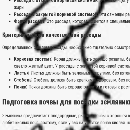
Рассада с открытой корневой системой⁚
Это саженцы, у
жары.
Рассада с закрытой корневой системой⁚
Эти саженцы рас
Фриго рассада⁚
Это рассада, которая хранится в специальн
Критерии выбора качественной рассады
Определившись с видом рассады, необходимо тщательно осмотрет
Корневая система⁚
Корни должны быть хорошо развиты, бе
светло-желтый цвет. У рассады с закрытой корневой систе
Листья⁚
Листья должны быть зелеными, упругими, без пятен
Стебель⁚
Стебель должен быть крепким и здоровым, без по
Почки⁚
Почки должны быть хорошо развиты и готовы к рост
Подготовка почвы для посадки земляник
Земляника предпочитает плодородные, рыхлые почвы с хорошей во
любит кислых почв, поэтому, если у вас на участке почва кислая,