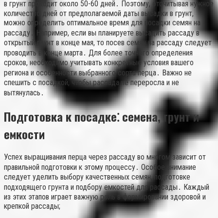
в грунт проходит около 50-60 дней․ Поэтому, отсчитывая нужное
количество дней от предполагаемой даты высадки в грунт,
можно определить оптимальное время для посадки семян на
рассаду․ Например, если вы планируете высадить рассаду в
открытый грунт в конце мая, то посев семян на рассаду следует
проводить в конце марта․ Для более точного определения
сроков, необходимо учитывать конкретные условия вашего
региона и особенности выбранного сорта перца․ Важно не
спешить с посадкой, чтобы рассада не переросла и не
вытянулась․
Подготовка к посадке⁚ семена, грунт и
емкости
Успех выращивания перца через рассаду во многом зависит от
правильной подготовки к этому процессу․ Особое внимание
следует уделить выбору качественных семян, подготовке
подходящего грунта и подбору емкостей для рассады․ Каждый
из этих этапов играет важную роль в формировании здоровой и
крепкой рассады;