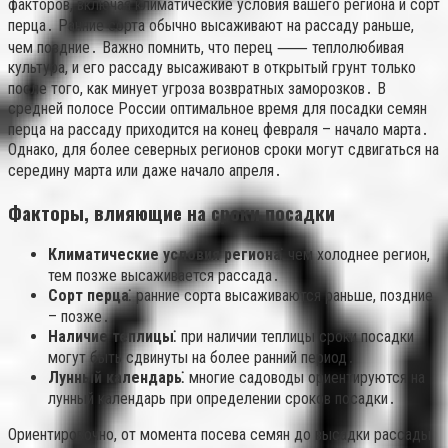
факторов, включая климатические условия вашего региона и сорт
перца․ Ранние сорта обычно высаживают на рассаду раньше,
чем поздние․ Важно помнить, что перец ⸺ теплолюбивая
культура, и его рассаду высаживают в открытый грунт только
после того, как минует угроза возвратных заморозков․ В
средней полосе России оптимальное время для посадки семян
перца на рассаду приходится на конец февраля – начало марта․
Однако, для более северных регионов сроки могут сдвигаться на
середину марта или даже начало апреля․
Факторы, влияющие на сроки посадки
Климатические условия региона⁚
чем холоднее регион,
тем позже высаживается рассада․
Сорт перца⁚
ранние сорта высаживаются раньше, поздние
– позже․
Наличие теплицы⁚
при наличии теплицы сроки посадки
могут быть сдвинуты на более ранний период․
Лунный календарь⁚
многие садоводы ориентируются на
лунный календарь при определении сроков посадки․
Ориентировочно, от момента посева семян до высадки рассады