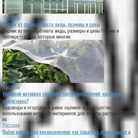
Рассада
Парник из поликарбоната: виды, размеры и цены
Парник из поликарбоната: виды, размеры и цены Парник и
теплица — слова, которые многие
Рассада
Укрывной материал спанбонд против вредителей: насколько
эффективно?
Садоводы и огородники давно оценили преимущества
использования нетканых материалов для защиты растений. Одним
из
Рассада
Выбор корзин для кондиционеров: как защитить оборудование и