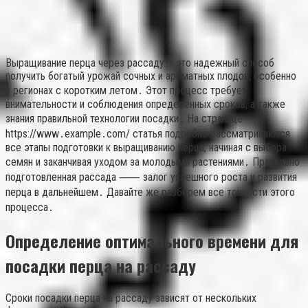
Выращивание перца через рассаду – это надежный способ
получить богатый урожай сочных и ароматных плодов, особенно
в регионах с коротким летом․ Этот процесс требует
внимательности и соблюдения определенных сроков, а также
знания правильной технологии посадки․ На странице
https://www․example․com/ статья подробно рассматриваются
все этапы подготовки к выращиванию перца, начиная с выбора
семян и заканчивая уходом за молодыми растениями․ Правильно
подготовленная рассада ⸺ залог успешного роста и развития
перца в дальнейшем․ Давайте же разберем все тонкости этого
процесса․
Определение оптимального времени для
посадки перца на рассаду
Сроки посадки перца на рассаду зависят от нескольких