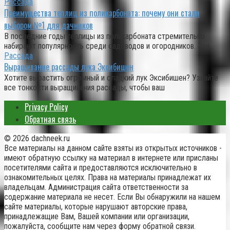
Рассада
Преимущества теплиц из поликарбоната: почему они стали
выбором №1 для дачников
В последние годы теплицы из поликарбоната стремительно
набирают популярность среди садоводов и огородников. Эти
Рассада
Выращивание рассады лука Эксибишен
Хотите вырастить огромный и сладкий лук Эксибишен? Узнайте
все тонкости выращивания рассады, чтобы ваш
Privacy Policy
Обратная связь
© 2026 dachneek.ru
Все материалы на данном сайте взяты из открытых источников -
имеют обратную ссылку на материал в интернете или присланы
посетителями сайта и предоставляются исключительно в
ознакомительных целях. Права на материалы принадлежат их
владельцам. Администрация сайта ответственности за
содержание материала не несет. Если Вы обнаружили на нашем
сайте материалы, которые нарушают авторские права,
принадлежащие Вам, Вашей компании или организации,
пожалуйста, сообщите нам через форму обратной связи.