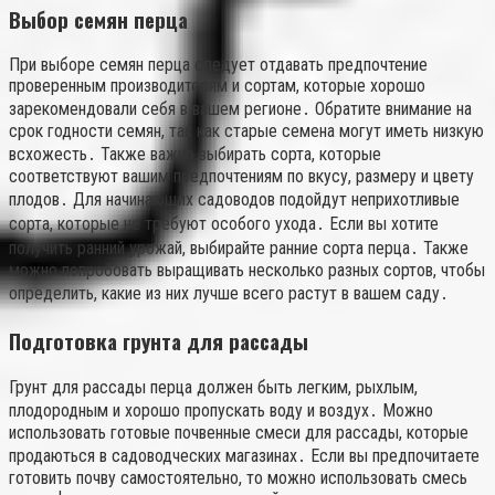
Выбор семян перца
При выборе семян перца следует отдавать предпочтение
проверенным производителям и сортам, которые хорошо
зарекомендовали себя в вашем регионе․ Обратите внимание на
срок годности семян, так как старые семена могут иметь низкую
всхожесть․ Также важно выбирать сорта, которые
соответствуют вашим предпочтениям по вкусу, размеру и цвету
плодов․ Для начинающих садоводов подойдут неприхотливые
сорта, которые не требуют особого ухода․ Если вы хотите
получить ранний урожай, выбирайте ранние сорта перца․ Также
можно попробовать выращивать несколько разных сортов, чтобы
определить, какие из них лучше всего растут в вашем саду․
Подготовка грунта для рассады
Грунт для рассады перца должен быть легким, рыхлым,
плодородным и хорошо пропускать воду и воздух․ Можно
использовать готовые почвенные смеси для рассады, которые
продаються в садоводческих магазинах․ Если вы предпочитаете
готовить почву самостоятельно, то можно использовать смесь