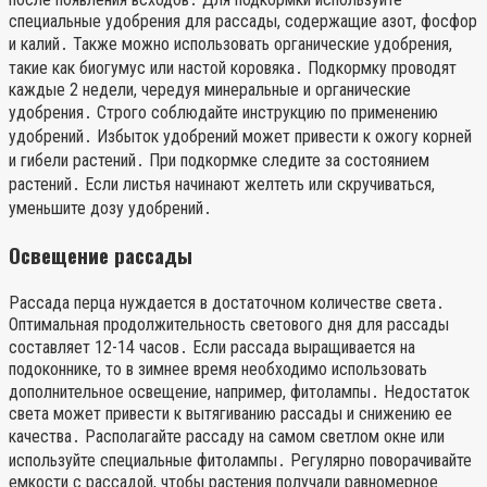
специальные удобрения для рассады, содержащие азот, фосфор
и калий․ Также можно использовать органические удобрения,
такие как биогумус или настой коровяка․ Подкормку проводят
каждые 2 недели, чередуя минеральные и органические
удобрения․ Строго соблюдайте инструкцию по применению
удобрений․ Избыток удобрений может привести к ожогу корней
и гибели растений․ При подкормке следите за состоянием
растений․ Если листья начинают желтеть или скручиваться,
уменьшите дозу удобрений․
Освещение рассады
Рассада перца нуждается в достаточном количестве света․
Оптимальная продолжительность светового дня для рассады
составляет 12-14 часов․ Если рассада выращивается на
подоконнике, то в зимнее время необходимо использовать
дополнительное освещение, например, фитолампы․ Недостаток
света может привести к вытягиванию рассады и снижению ее
качества․ Располагайте рассаду на самом светлом окне или
используйте специальные фитолампы․ Регулярно поворачивайте
емкости с рассадой, чтобы растения получали равномерное