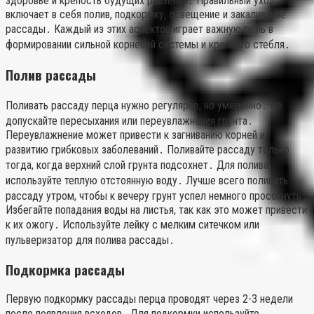
здоровье и крепость будущих растений․ Правильный уход
включает в себя полив, подкормку, освещение и закаливание
рассады․ Каждый из этих аспектов играет важную роль в
формировании сильной корневой системы и крепкого стебля․
Полив рассады
Поливать рассаду перца нужно регулярно, но умеренно․ Не
допускайте пересыхания или переувлажнения грунта․
Переувлажнение может привести к загниванию корней и
развитию грибковых заболеваний․ Поливайте рассаду только
тогда, когда верхний слой грунта подсохнет․ Для полива
используйте теплую отстоянную воду․ Лучше всего поливать
рассаду утром, чтобы к вечеру грунт успел немного просохнуть․
Избегайте попадания воды на листья, так как это может привести
к их ожогу․ Используйте лейку с мелким ситечком или
пульверизатор для полива рассады․
Подкормка рассады
Первую подкормку рассады перца проводят через 2-3 недели
после появления всходов․ Для подкормки используйте