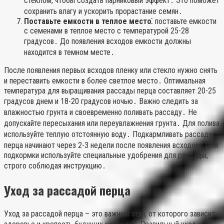
стеклом, чтобы создать парниковый эффект․ Это поможет
сохранить влагу и ускорить прорастание семян․
Поставьте емкости в теплое место⁚
поставьте емкости
с семенами в теплое место с температурой 25-28
градусов․ До появления всходов емкости должны
находится в темном месте․
После появления первых всходов пленку или стекло нужно снять
и переставить емкости в более светлое место․ Оптимальная
температура для выращивания рассады перца составляет 20-25
градусов днем и 18-20 градусов ночью․ Важно следить за
влажностью грунта и своевременно поливать рассаду․ Не
допускайте пересыхания или переувлажнения грунта․ Для полива
используйте теплую отстоянную воду․ Подкармливать рассаду
перца начинают через 2-3 недели после появления всходов․ Для
подкормки используйте специальные удобрения для рассады,
строго соблюдая инструкцию․
Уход за рассадой перца
Уход за рассадой перца – это важный этап, от которого зависит