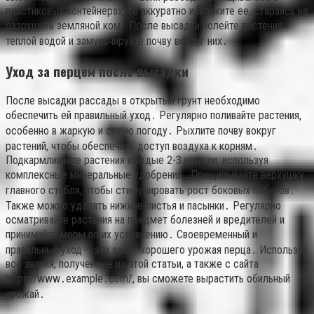
пластиковых контейнерах, то аккуратно извлеките ее, стараясь не
разрушить земляной ком․ После высадки полейте растения
теплой водой и замульчируйте почву вокруг них․
Уход за перцем после высадки
После высадки рассады в открытый грунт необходимо
обеспечить ей правильный уход․ Регулярно поливайте растения,
особенно в жаркую и сухую погоду․ Рыхлите почву вокруг
растений, чтобы обеспечить доступ воздуха к корням․
Подкармливайте растения каждые 2-3 недели, используя
комплексные минеральные удобрения․ Прищипывайте верхушку
главного стебля, чтобы стимулировать рост боковых побегов․
Также можно удалять нижние листья и пасынки․ Регулярно
осматривайте растения на предмет болезней и вредителей и
принимайте меры по их устранению․ Своевременный и
правильный уход – это залог хорошего урожая перца․ Используя
все знания, полученные из этой статьи, а также с сайта
https://www․example․com/, вы сможете вырастить обильный
урожай․