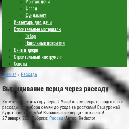
Монтаж печи
Фасад
Фундамент
Инвентарь для дачи
Строительные материалы
Забор
Напольные покрытия
Окна и двери
Строительный инструмент
Советы
Главная
»
Рассада
Выращивание перца через рассаду
Хотите вырастить гору перца? Узнайте все секреты подготовки
рассады: от выбора семян до ухода за ростками! Ваш урожай
будет просто бомба! Выращивание перца - это легко!
27 января, 2025
Рубрика:
Рассада
Автор:
Redactor