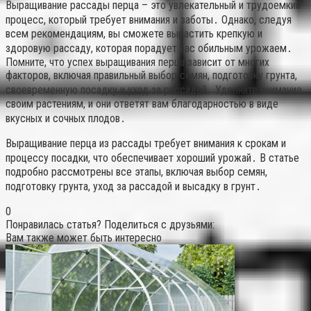
Выращивание рассады перца – это увлекательный и трудоемкий
процесс, который требует внимания и заботы․ Однако, следуя
всем рекомендациям, вы сможете вырастить крепкую и
здоровую рассаду, которая порадует вас обильным урожаем․
Помните, что успех выращивания перца зависит от многих
факторов, включая правильный выбор семян, подготовку грунта,
своевременную посадку и уход за рассадой․ Уделяйте внимание
своим растениям, и они ответят вам благодарностью в виде
вкусных и сочных плодов․
Выращивание перца из рассады требует внимания к срокам и
процессу посадки, что обеспечивает хороший урожай․ В статье
подробно рассмотрены все этапы, включая выбор семян,
подготовку грунта, уход за рассадой и высадку в грунт․
0
Понравилась статья? Поделиться с друзьями:
Вам также может быть интересно