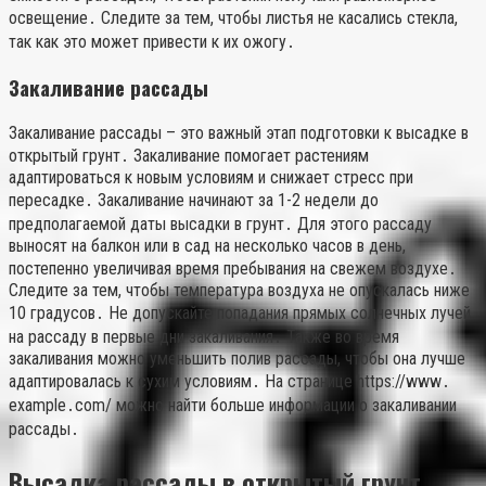
освещение․ Следите за тем, чтобы листья не касались стекла,
так как это может привести к их ожогу․
Закаливание рассады
Закаливание рассады – это важный этап подготовки к высадке в
открытый грунт․ Закаливание помогает растениям
адаптироваться к новым условиям и снижает стресс при
пересадке․ Закаливание начинают за 1-2 недели до
предполагаемой даты высадки в грунт․ Для этого рассаду
выносят на балкон или в сад на несколько часов в день,
постепенно увеличивая время пребывания на свежем воздухе․
Следите за тем, чтобы температура воздуха не опускалась ниже
10 градусов․ Не допускайте попадания прямых солнечных лучей
на рассаду в первые дни закаливания․ Также во время
закаливания можно уменьшить полив рассады, чтобы она лучше
адаптировалась к сухим условиям․ На странице https://www․
example․com/ можно найти больше информации о закаливании
рассады․
Высадка рассады в открытый грунт