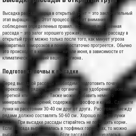
Высадка рассады перца в открытый грунт – это заключительный
этап выращивания․ Этот процесс требует внимания и
соблюдения определенных правил․ Правильно высаженная
рассада – это залог хорошего урожая․ Высаживать рассаду в
открытый грунт можно только после того, как минует угроза
возвратных заморозков и почва достаточно прогреется․ Обычно
это происходит в конце мая – начале июня, в зависимости от
климатических условий вашего региона․
Подготовка почвы к высадке
Перед высадкой рассады необходимо подготовить почву;
Перекопайте грядку, внесите органические удобрения, такие как
перегной или компост․ Также можно добавить немного
минеральных удобрений, содержащих фосфор и калий․ Сделайте
лунки на расстоянии 30-40 см друг от друга․ Расстояние между
рядами должно составлять 50-60 см․ Хорошо полейте лунки
водой․ При высадке рассады старайтесь не повредить корни․
Если рассада выращивалась в торфяных горшочках, то можно
высаживать ее прямо в них․ Если рассада выращивалась в