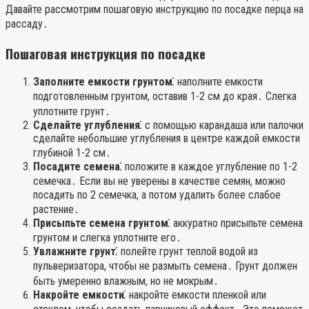
Давайте рассмотрим пошаговую инструкцию по посадке перца на
рассаду․
Пошаговая инструкция по посадке
Заполните емкости грунтом⁚
наполните емкости
подготовленным грунтом, оставив 1-2 см до края․ Слегка
уплотните грунт․
Сделайте углубления⁚
с помощью карандаша или палочки
сделайте небольшие углубления в центре каждой емкости
глубиной 1-2 см․
Посадите семена⁚
положите в каждое углубление по 1-2
семечка․ Если вы не уверены в качестве семян, можно
посадить по 2 семечка, а потом удалить более слабое
растение․
Присыпьте семена грунтом⁚
аккуратно присыпьте семена
грунтом и слегка уплотните его․
Увлажните грунт⁚
полейте грунт теплой водой из
пульверизатора, чтобы не размыть семена․ Грунт должен
быть умеренно влажным, но не мокрым․
Накройте емкости⁚
накройте емкости пленкой или