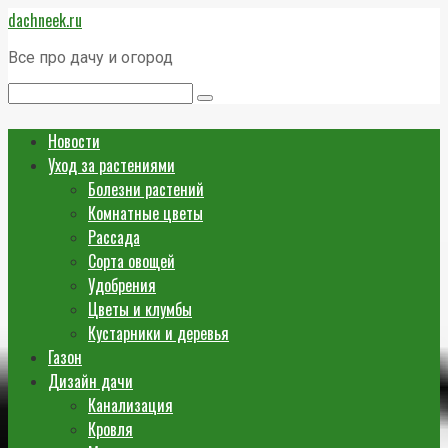
Перейти
dachneek.ru
к
контенту
Все про дачу и огород
Поиск:
Новости
Уход за растениями
Болезни растений
Комнатные цветы
Рассада
Сорта овощей
Удобрения
Цветы и клумбы
Кустарники и деревья
Газон
Дизайн дачи
Канализация
Кровля