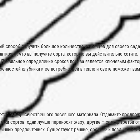
й способ получить большое количество саженцев для своего сада. 
антирует, что вы получите сорта, которые вы действительно хотите
 Правильное определение сроков посева является ключевым фактор
бенностей клубники и ее потребностей в тепле и свете поможет ва
тся выбор качественного посевного материала. Отдавайте предпоч
стики сортов⁚ одни лучше переносят жару, другие – холод, третьи
личных предпочтениях. Существуют ранние, средние и поздние сорта