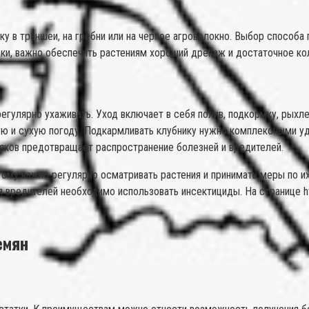
 в траншеи, на гребни или на черное агроволокно. Выбор способа п
ки, важно обеспечить растениям хороший дренаж и достаточное ко
егулярно ухаживать. Уход включает в себя полив, подкормку, рыхле
ю и сухую погоду. Подкармливать клубнику нужно комплексными уд
няков предотвращает распространение болезней и вредителей.
ому важно регулярно осматривать растения и принимать меры по и
я вредителей необходимо использовать инсектициды. На странице 
емян