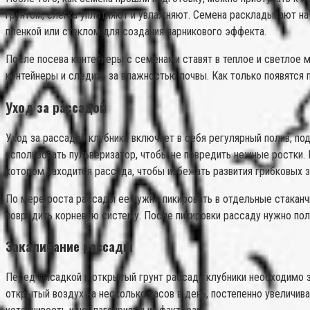
грунтом, слегка уплотняют и увлажняют. Семена раскладывают на 
пленкой или стеклом для создания парникового эффекта.
После посева контейнеры с семенами ставят в теплое и светлое 
контейнеры и следить за влажностью почвы. Как только появятся 
Уход за рассадой
Уход за рассадой клубники включает в себя регулярный полив, по
использовать пульверизатор, чтобы не повредить нежные ростки
котором находится рассада, чтобы избежать развития грибковых з
По мере роста рассады ее нужно пикировать в отдельные стаканчи
повредить корневую систему. После пикировки рассаду нужно поли
Закаливание рассады
Перед высадкой в открытый грунт рассаду клубники необходимо з
открытый воздух на несколько часов в день, постепенно увеличи