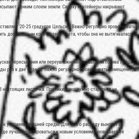
присыпают тонким слоем земли. Сверху контейнеры накрывают
оставляет 20-25 градусов Цельсия. Важно регулярно проветривать
ить достаточным количеством света, чтобы она не вытягивалась.
пуская пересыхания или переувлажнения почвы. Для полива лучше
ы раз в две недели. Важно регулярно проветривать помещение, в
3 настоящих листочка. При пикировке нужно стараться не
ы к условиям внешней среды. Для этого рассаду выносят на
ссаде лучше адаптироваться к новым условиям и повышает ее