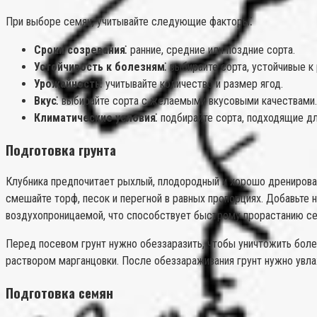
При выборе семян, учитывайте следующие факторы⁚
Сроки созревания⁚
ранние, средние или поздние сорта.
Устойчивость к болезням⁚
выбирайте сорта, устойчивые к
Урожайность⁚
учитывайте количество и размер ягод.
Вкус⁚
выбирайте сорта с желаемыми вкусовыми качествами.
Климатические условия⁚
подбирайте сорта, подходящие дл
Подготовка грунта
Клубника предпочитает рыхлый, плодородный и хорошо дренирован
смешайте торф, песок и перегной в равных пропорциях. Добавьте
воздухопроницаемой, что способствует быстрому прорастанию с
Перед посевом грунт нужно обеззаразить, чтобы уничтожить боле
раствором марганцовки. После обеззараживания грунт нужно увла
Подготовка семян