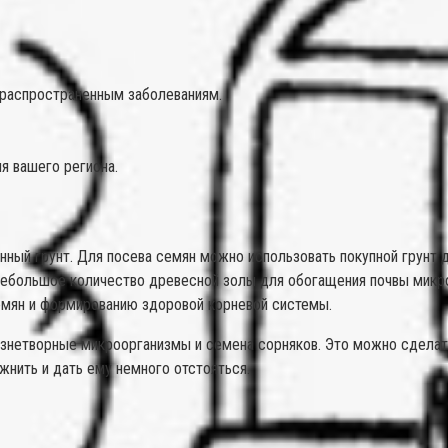
 распространенным заболеваниям.
я вашего региона.
ный грунт. Для посева семян можно использовать покупной грунт д
 небольшое количество древесной золы для обогащения почвы микр
емян и формированию здоровой корневой системы.
знетворные микроорганизмы и семена сорняков. Это можно сделать 
жнить и дать ему немного отстояться.