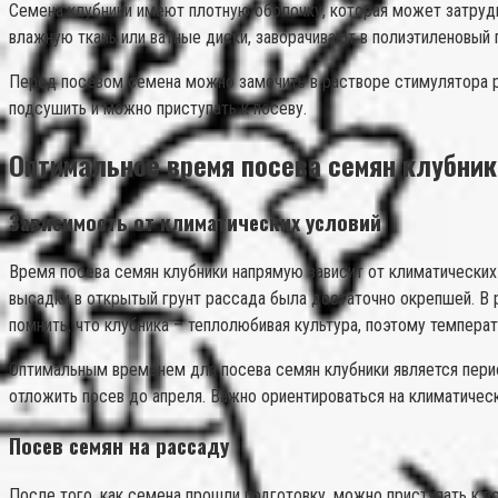
Семена клубники имеют плотную оболочку, которая может затруд
влажную ткань или ватные диски, заворачивают в полиэтиленовый 
Перед посевом семена можно замочить в растворе стимулятора ро
подсушить и можно приступать к посеву.
Оптимальное время посева семян клубник
Зависимость от климатических условий
Время посева семян клубники напрямую зависит от климатических
высадки в открытый грунт рассада была достаточно окрепшей. В 
помнить, что клубника – теплолюбивая культура, поэтому темпера
Оптимальным временем для посева семян клубники является период
отложить посев до апреля. Важно ориентироваться на климатическ
Посев семян на рассаду
После того, как семена прошли подготовку, можно приступать к 