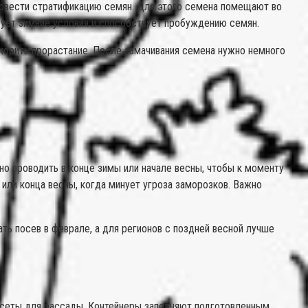
ровести стратификацию семян. Для этого семена помещают во
ирует зимние условия и способствует пробуждению семян.
корить прорастание. После замачивания семена нужно немного
но проводить в конце зимы или начале весны, чтобы к моменту
или конца весны, когда минует угроза заморозков. Важно
ть посев в феврале, а для регионов с поздней весной лучше
ассеты для рассады. Контейнеры заполняют подготовленным