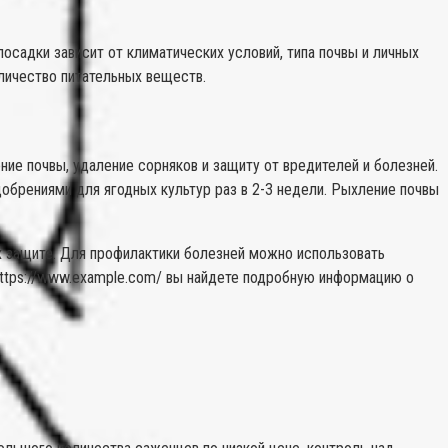
осадки зависит от климатических условий, типа почвы и личных
личество питательных веществ.
ние почвы, удаление сорняков и защиту от вредителей и болезней.
обрениями для ягодных культур раз в 2-3 недели. Рыхление почвы
х защите. Для профилактики болезней можно использовать
https://www.example.com/ вы найдете подробную информацию о