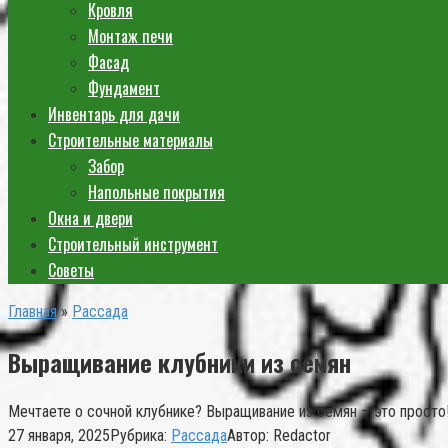
Кровля
Монтаж печи
Фасад
Фундамент
Инвентарь для дачи
Строительные материалы
Забор
Напольные покрытия
Окна и двери
Строительный инструмент
Советы
Главная
»
Рассада
Выращивание клубники из семян
Мечтаете о сочной клубнике? Выращивание из семян – это просто!
27 января, 2025
Рубрика:
Рассада
Автор:
Redactor