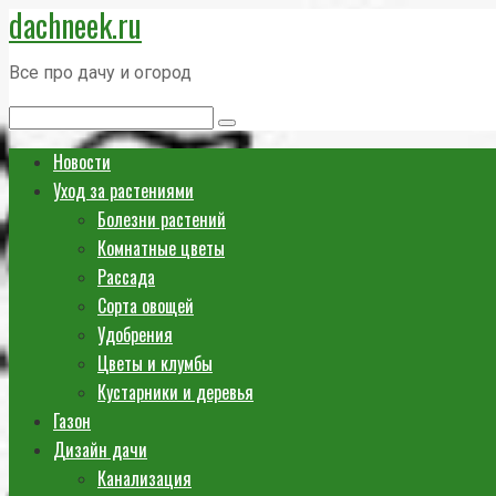
dachneek.ru
Перейти
к
Все про дачу и огород
контенту
Поиск:
Новости
Уход за растениями
Болезни растений
Комнатные цветы
Рассада
Сорта овощей
Удобрения
Цветы и клумбы
Кустарники и деревья
Газон
Дизайн дачи
Канализация