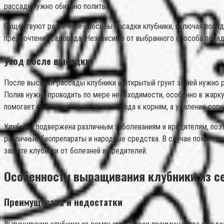
рассаду нужно обильно полить.
Существуют различные способы посадки клубники, включая посадку
предпочтений садовода. Независимо от выбранного способа посад
Уход после высадки
После высадки рассады клубники в открытый грунт за ней нужно р
Полив нужно проводить по мере необходимости, особенно в жарку
помогает обеспечить доступ кислорода к корням, а удаление сор
Клубника подвержена различным заболеваниям и вредителям, поэт
различные биопрепараты и народные средства. В случае появлени
защите клубники от болезней и вредителей.
Особенности выращивания клубники из с
Преимущества и недостатки