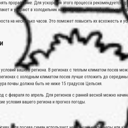
нять прорастание. Для ускорения этого процесса рекомендуется п
пакет и убирают в холодильник на 2-3 недели. Стратификация имит
ста на несколько часов. Это поможет повысить их всхожесть и ус
и
 условий вашего региона. В регионах с теплым климатом посев мож
регионах с холодным климатом посев лучше отложить до середины 
тура почвы должна быть не ниже 15 градусов Цельсия.
 с февраля по апрель. Для регионов с ранней весной можно начина
ие условия вашего региона и прогноз погоды.
посеву. Для посева семян используют небольшие контейнеры или к