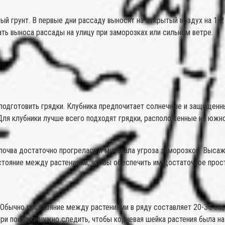
ый грунт. В первые дни рассаду выносят на открытый воздух на 1-2
ть выноса рассады на улицу при заморозках или сильном ветре.
одготовить грядки. Клубника предпочитает солнечные и защищенны
 Для клубники лучше всего подходят грядки, расположенные на южн
почва достаточно прогрелась и миновала угроза заморозков. Высаж
тояние между растениями, чтобы обеспечить им достаточное прост
. Обычно расстояние между растениями в ряду составляет 20-30 см
и посадке нужно следить, чтобы корневая шейка растения была на у