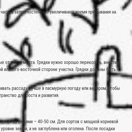
 часа, а затем постепенно увеличивают время пребывания на
е от ветра места. Грядки нужно хорошо перекопать, внести
ой или юго-восточной стороне участка. Грядки должны быть
ивать рассаду лучше в пасмурную погоду или вечером, чтобы
ранство для роста и развития.
, а между рядами – 40-50 см. Для сортов с мощной корневой
ровне земли, а не заглублена или оголена. После посадки