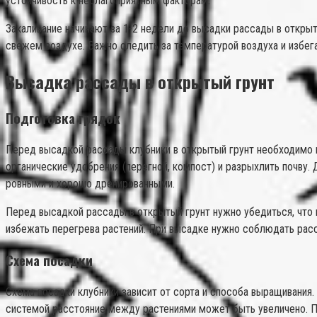
устойчивость к неблагоприятным факторам.
Закаливание начинают за 1-2 недели до высадки рассады в открыт
свежем воздухе. Важно следить за температурой воздуха и избега
Высадка рассады в открытый грунт
Подготовка грядок
Перед высадкой рассады клубники в открытый грунт необходимо п
органические удобрения (перегной, компост) и разрыхлить почву.
ровными и хорошо дренированными.
Перед высадкой рассады в открытый грунт нужно убедиться, что 
избежать перегрева растений. При высадке нужно соблюдать расс
Схема посадки
Схема посадки клубники зависит от сорта и способа выращивания
системой расстояние между растениями может быть увеличено. Пр