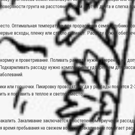
поверхности грунта на расстоянии 1-2 см друг от друга и слегка 
место. Оптимальная температура для прорастания семян клубники с
первые всходы, пленку или стекло снимают. Рассаду нужно обеспеч
дкормку и проветривание. Поливать рассаду нужно умеренно, не до
. Подкармливать рассаду нужно комплексным удобрением для рассад
аболеваний.
ки или горшочки. Пикировку проводят, когда у рассады появится 2-
ть и поставить в теплое и светлое место.
акалить. Закаливание заключается в постепенном приучении рассад
вая время пребывания на свежем воздухе. Закаливание помогает ра