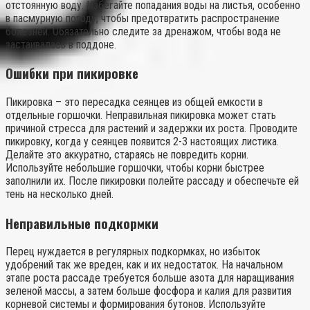
отстоянную воду. Избегайте попадания воды на листья, особенно
в пасмурную погоду, чтобы предотвратить распространение
болезней. Обязательно следите за дренажом, чтобы вода не
застаивалась в поддоне.
Ошибки при пикировке
Пикировка – это пересадка сеянцев из общей емкости в
отдельные горшочки. Неправильная пикировка может стать
причиной стресса для растений и задержки их роста. Проводите
пикировку, когда у сеянцев появится 2-3 настоящих листика.
Делайте это аккуратно, стараясь не повредить корни.
Используйте небольшие горшочки, чтобы корни быстрее
заполнили их. После пикировки полейте рассаду и обеспечьте ей
тень на несколько дней.
Неправильные подкормки
Перец нуждается в регулярных подкормках, но избыток
удобрений так же вреден, как и их недостаток. На начальном
этапе роста рассаде требуется больше азота для наращивания
зеленой массы, а затем больше фосфора и калия для развития
корневой системы и формирования бутонов. Используйте