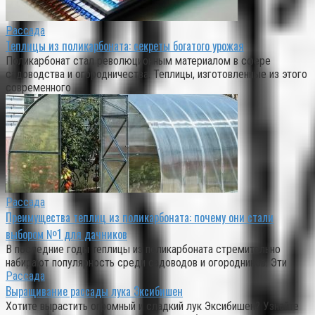
Рассада
Теплицы из поликарбоната: секреты богатого урожая
Поликарбонат стал революционным материалом в сфере
садоводства и огородничества. Теплицы, изготовленные из этого
современного
Рассада
Преимущества теплиц из поликарбоната: почему они стали
выбором №1 для дачников
В последние годы теплицы из поликарбоната стремительно
набирают популярность среди садоводов и огородников. Эти
Рассада
Выращивание рассады лука Эксибишен
Хотите вырастить огромный и сладкий лук Эксибишен? Узнайте