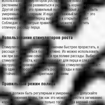
использование стимуляторов роста, которые помогают
растениям быстрее развиваться и укреплять корневую систему.
Другой секрет – это правильный полив, который должен быть
умеренным и регулярным. И еще один важный момент – это
закаливание рассады перед высадкой в открытый грунт.
Соблюдая эти нехитрые правила, вы сможете вырастить
отличную рассаду перца.
Использование стимуляторов роста
Стимуляторы роста помогают семенам быстрее прорастать, а
рассаде – развиваться более активно. Их можно использовать
как при замачивании семян, так и при поливе рассады. Выбирайте
стимуляторы роста, которые подходят для перца и следуйте
инструкциям производителя. Применение стимуляторов роста –
это один из способов ускорить рост рассады и повысить ее
устойчивость к неблагоприятным условиям.
Правильный режим полива
Полив должен быть регулярным и умеренным. Не допускайте
переувлажнения почвы, так как это может привести к загниванию
корней. Поливайте рассаду только тогда, когда верхний слой