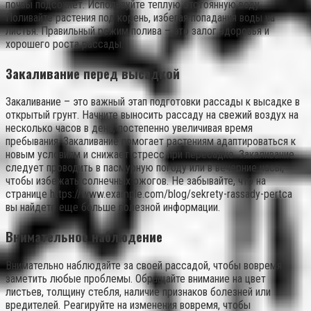
почвы подсохнет. Используйте теплую отстоянную воду.
Поливайте растения под корень, избегая попадания воды на
листья. Правильный режим полива – это залог здоровья и
хорошего роста рассады.
Закаливание перед высадкой
Закаливание – это важный этап подготовки рассады к высадке в
открытый грунт. Начните выносить рассаду на свежий воздух на
несколько часов в день, постепенно увеличивая время
пребывания. Закаливание помогает растениям адаптироваться к
новым условиям и снижает стресс при пересадке. Закаливание
следует проводить в пасмурную погоду или в вечерние часы,
чтобы избежать солнечных ожогов. Не забывайте, что на
странице https://www.example.com/blog/sekrety-rassady-pertca
вы найдете еще больше полезной информации.
Внимательное наблюдение
Внимательно наблюдайте за своей рассадой, чтобы вовремя
заметить любые проблемы. Обращайте внимание на цвет
листьев, толщину стебля, наличие признаков болезней или
вредителей. Реагируйте на изменения вовремя, чтобы