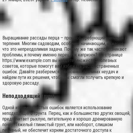
Выращивание рассады перца – процесс, требующий внимания и
терпения. Многим садоводам, особенно начинающим, кажется,
что это непреодолимая задача. Почему же так часто возникают
проблемы, и почему именно перец так капризен? На странице
https://www.example.com вы найдете множество полезных
советов, которые помогут вам избежать распространенных
ошибок. Давайте разберемся в основных причинах неудач и
найдем пути их решения, чтобы вы смогли получить крепкую и
здоровую рассаду.
Неподходящий грунт
Одной из самых частых ошибок является использование
неподходящего грунта. Перец, как и большинство других овощей,
предпочитает рыхлую, питательную и хорошо дренированную
почву. Тяжелый глинистый грунт, или наоборот, слишком
песчаный, не обеспечит корням достаточного доступа к