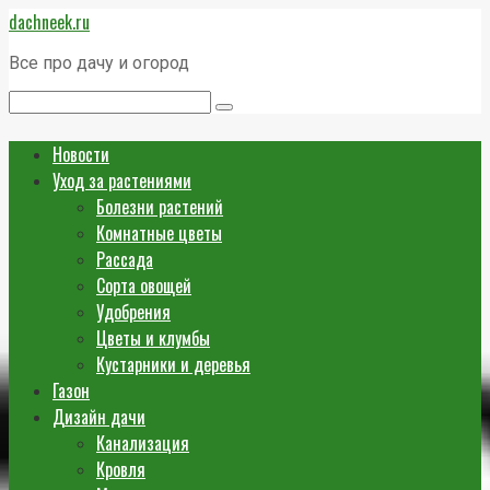
Перейти
dachneek.ru
к
контенту
Все про дачу и огород
Поиск:
Новости
Уход за растениями
Болезни растений
Комнатные цветы
Рассада
Сорта овощей
Удобрения
Цветы и клумбы
Кустарники и деревья
Газон
Дизайн дачи
Канализация
Кровля