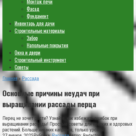
Монтаж печи
Фасад
Фундамент
Инвентарь для дачи
Строительные материалы
Забор
Напольные покрытия
Окна и двери
Строительный инструмент
Советы
Главная
»
Рассада
Основные причины неудач при
выращивании рассады перца
Перец не хочет расти? Узнайте, как избежать ошибок при
выращивании рассады! Простые советы для крепких и здоровых
растений. Больше никаких капризов, только урожай!
27 января, 2025
Рубрика:
Рассада
Автор:
Redactor