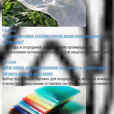
Рассада
Укрывной материал спанбонд против вредителей: насколько
эффективно?
Садоводы и огородники давно оценили преимущества
использования нетканых материалов для защиты растений. Одним
из
Рассада
Выбор корзин для кондиционеров: как защитить оборудование и
улучшить внешний вид здания
Выбор подходящей корзины для кондиционера является важным
этапом при планировании установки систем кондиционирования на