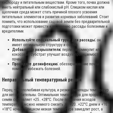
кислороду и питательным веществам. Кроме того, почва должна
иметь нейтральный или слабокислый pH. Слишком кислая или
щелочная среда может стать причиной плохого усвоения
питательных элементов и развития корневых заболеваний. Стоит
помнить, что использование садовой земли без предварительной
подготовки может привести к заражению рассады болезнями и
вредителями.
Используйте специальный грунт для рассады⁚
он
имеет оптимальную структуру и состав.
Добавляйте разрыхлители⁚
перлит, вермикулит или
кокосовый субстрат улучшат воздухопроницаемость
почвы.
Проводите дезинфекцию⁚
обеззараживание почвы
поможет избежать болезней.
Неправильный температурный режим
Перец – теплолюбивая культура, и резкие перепады температур
для него губительны. Оптимальная температура для прорастания
семян составляет +25…+28°C. После появления всходов
температуру можно немного снизить до +20…+22°C днем и +16…
+18°C ночью. Слишком низкая температура замедлит рост, а