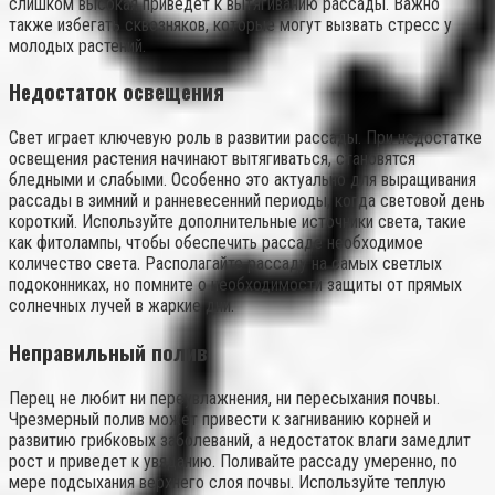
слишком высокая приведет к вытягиванию рассады. Важно
также избегать сквозняков, которые могут вызвать стресс у
молодых растений.
Недостаток освещения
Свет играет ключевую роль в развитии рассады. При недостатке
освещения растения начинают вытягиваться, становятся
бледными и слабыми. Особенно это актуально для выращивания
рассады в зимний и ранневесенний периоды, когда световой день
короткий. Используйте дополнительные источники света, такие
как фитолампы, чтобы обеспечить рассаде необходимое
количество света. Располагайте рассаду на самых светлых
подоконниках, но помните о необходимости защиты от прямых
солнечных лучей в жаркие дни.
Неправильный полив
Перец не любит ни переувлажнения, ни пересыхания почвы.
Чрезмерный полив может привести к загниванию корней и
развитию грибковых заболеваний, а недостаток влаги замедлит
рост и приведет к увяданию. Поливайте рассаду умеренно, по
мере подсыхания верхнего слоя почвы. Используйте теплую