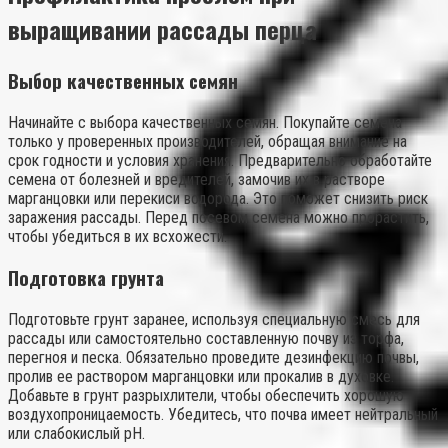
выращивании рассады перца
Выбор качественных семян
Начинайте с выбора качественных семян. Покупайте семена
только у проверенных производителей, обращая внимание на
срок годности и условия хранения. Предварительно обработайте
семена от болезней и вредителей, замочив их в растворе
марганцовки или перекиси водорода. Это поможет снизить риск
заражения рассады. Перед посевом семена можно прорастить,
чтобы убедиться в их всхожести.
Подготовка грунта
Подготовьте грунт заранее, используя специальную смесь для
рассады или самостоятельно составленную почву из торфа,
перегноя и песка. Обязательно проведите дезинфекцию почвы,
пролив ее раствором марганцовки или прокалив в духовке.
Добавьте в грунт разрыхлители, чтобы обеспечить хорошую
воздухопроницаемость. Убедитесь, что почва имеет нейтральный
или слабокислый pH.