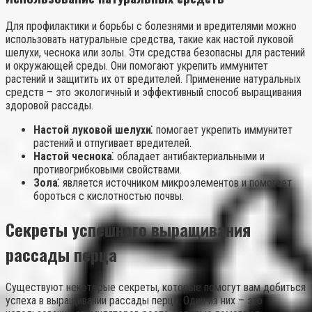
Для профилактики и борьбы с болезнями и вредителями можно
использовать натуральные средства, такие как настой луковой
шелухи, чеснока или золы. Эти средства безопасны для растений
и окружающей среды. Они помогают укрепить иммунитет
растений и защитить их от вредителей. Применение натуральных
средств – это экологичный и эффективный способ выращивания
здоровой рассады.
Настой луковой шелухи⁚
помогает укрепить иммунитет
растений и отпугивает вредителей.
Настой чеснока⁚
обладает антибактериальными и
противогрибковыми свойствами.
Зола⁚
является источником микроэлементов и помогает
бороться с кислотностью почвы.
Секреты успешного выращивания
рассады перца
Существуют некоторые секреты, которые помогут вам добиться
успеха в выращивании рассады перца. Один из них – это