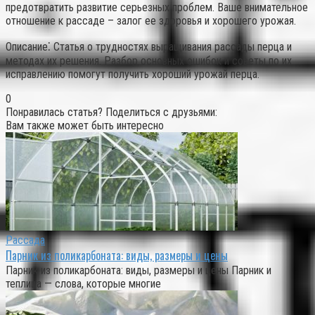
предотвратить развитие серьезных проблем. Ваше внимательное
отношение к рассаде – залог ее здоровья и хорошего урожая.
Описание⁚ Статья о трудностях выращивания рассады перца и
методах их решения. Разбор основных ошибок и советы по их
исправлению помогут получить хороший урожай перца.
0
Понравилась статья? Поделиться с друзьями:
Вам также может быть интересно
Рассада
Парник из поликарбоната: виды, размеры и цены
Парник из поликарбоната: виды, размеры и цены Парник и
теплица — слова, которые многие