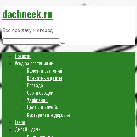
Перейти
dachneek.ru
к
контенту
Все про дачу и огород
Поиск:
Новости
Уход за растениями
Болезни растений
Комнатные цветы
Рассада
Сорта овощей
Удобрения
Цветы и клумбы
Кустарники и деревья
Газон
Дизайн дачи
Канализация