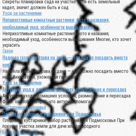
Секреты планировки сада на участке Если есть земельный
надел, значит должен быть и сад
Уход за растениями
Неприхотливые комнатные растения: фото и названия,
необходимый уход, особенности выращивания
Неприхотливые комнатные растения: фото и названия,
необходимый уход, особенности выращивания Многие, кто хочет
украсить
Газон
Надоела газонная трава на даче — что можно посадить вместо
нее?
Надоела газонная трава на даче — что можно посадить вместо
нее? Аккуратная, ухоженная газонная
Уход за растениями
Антуриум: уход в домашних условиях, размножение и пересадка
Антуриум: уход в домашних условиях, размножение и пересадка
Фото: oir.mobi Говорят, что антуриум помогает
Кустарники и деревья
Плодовые деревья и кустарники для Подмосковья
Плодовые кустарники: выбор растений для Подмосковья При
покупке участка земли для дачи или загородного
Болезни растений