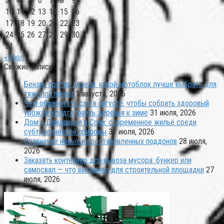
3
4
5
6
7
8
9
10
11
12
13
14
15
16
17
18
19
20
21
22
23
24
25
26
27
28
29
30
31
« Июл
Свежие записи
Бензин против дизеля: какой мотоблок лучше выбрать для
тяжелой почвы
1 августа, 2026
Чем обработать сад в августе, чтобы собрать здоровый
урожай и подготовить деревья к зиме
31 июля, 2026
Дом у Дендрария в Сочи: современное жильё среди
субтропической природы
31 июля, 2026
Сравнение новых и восстановленных поддонов
28 июля,
2026
Заказать контейнер для вывоза мусора: бункер или
самосвал — что выгоднее для строительной площадки
27
июля, 2026