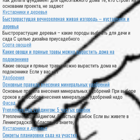
Как делать фундамент для одноэтажного дома Те, кто строит на
основании проекта, не задают
Кустарники и деревья
Быстрорастущая вечнозеленая живая изгородь – кустарники и
деревья
Быстрорастущие деревья – какие породы выбрать для дачи и
сада С целью дизайна приусадебного
Сорта овощей
Какие овощи и пряные травы можно вырастить дома на
подоконнике
Какие овощи и пряные травы можно вырастить дома на
подоконнике Если у вас нет
Удобрения
Основные правила внесения минеральных удобрений
Основные правила внесения минеральных удобрений При выборе
сроков и способов внесения минеральных удобрений надо
Фасад
Утепление под сайдингом: 5 частых ошибок
Утепление под сайдингом: 5 частых ошибок Если вы живете в
Ленинградской области, то знаете,
Кустарники и деревья
Секреты планировки сада на участке