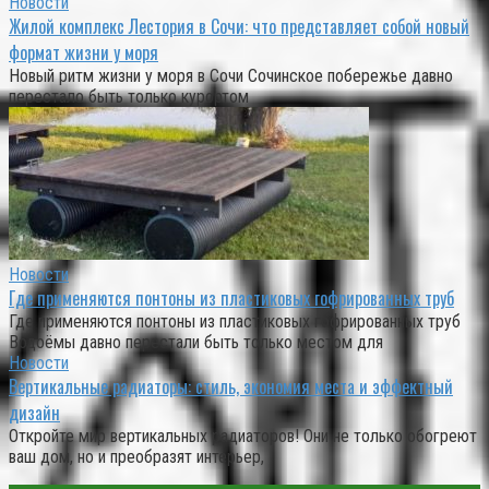
Новости
Жилой комплекс Лестория в Сочи: что представляет собой новый
формат жизни у моря
Новый ритм жизни у моря в Сочи Сочинское побережье давно
перестало быть только курортом
Новости
Где применяются понтоны из пластиковых гофрированных труб
Где применяются понтоны из пластиковых гофрированных труб
Водоёмы давно перестали быть только местом для
Новости
Вертикальные радиаторы: стиль, экономия места и эффектный
дизайн
Откройте мир вертикальных радиаторов! Они не только обогреют
ваш дом, но и преобразят интерьер,