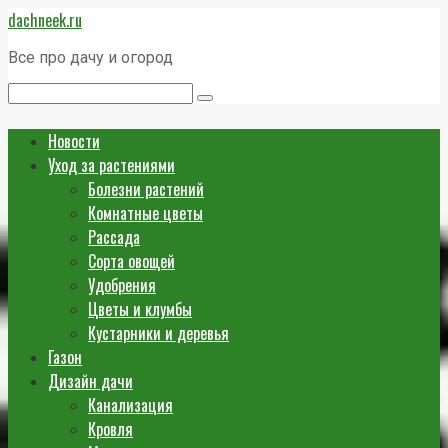
Перейти
dachneek.ru
к
контенту
Все про дачу и огород
Поиск:
Новости
Уход за растениями
Болезни растений
Комнатные цветы
Рассада
Сорта овощей
Удобрения
Цветы и клумбы
Кустарники и деревья
Газон
Дизайн дачи
Канализация
Кровля