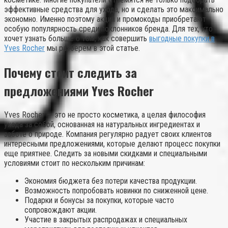
эффективные средства для ухода, но и сделать это максимально
экономно. Именно поэтому акции и промокоды приобретают
особую популярность среди поклонников бренда. Для тех, кто
хочет узнать больше о том, как совершить
выгодные покупки в
Yves Rocher
мы разберем в этой статье.
Почему стоит следить за
предложениями Yves Rocher
Yves Rocher — это не просто косметика, а целая философия
ухода за собой, основанная на натуральных ингредиентах и
заботе о природе. Компания регулярно радует своих клиентов
интересными предложениями, которые делают процесс покупки
еще приятнее. Следить за новыми скидками и специальными
условиями стоит по нескольким причинам:
Экономия бюджета без потери качества продукции.
Возможность попробовать новинки по сниженной цене.
Подарки и бонусы за покупки, которые часто
сопровождают акции.
Участие в закрытых распродажах и специальных