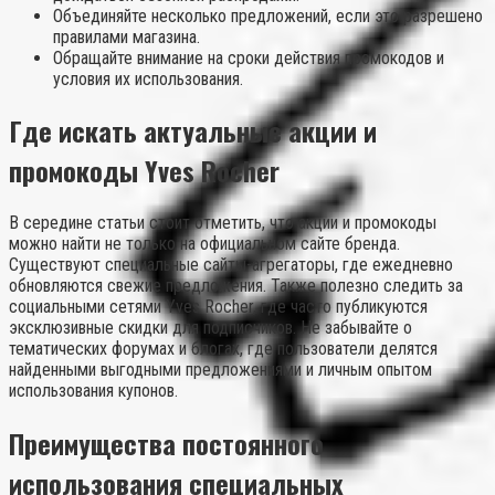
Объединяйте несколько предложений, если это разрешено
правилами магазина.
Обращайте внимание на сроки действия промокодов и
условия их использования.
Где искать актуальные акции и
промокоды Yves Rocher
В середине статьи стоит отметить, что акции и промокоды
можно найти не только на официальном сайте бренда.
Существуют специальные сайты-агрегаторы, где ежедневно
обновляются свежие предложения. Также полезно следить за
социальными сетями Yves Rocher, где часто публикуются
эксклюзивные скидки для подписчиков. Не забывайте о
тематических форумах и блогах, где пользователи делятся
найденными выгодными предложениями и личным опытом
использования купонов.
Преимущества постоянного
использования специальных