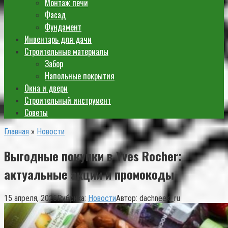
Монтаж печи
Фасад
Фундамент
Инвентарь для дачи
Строительные материалы
Забор
Напольные покрытия
Окна и двери
Строительный инструмент
Советы
Главная
»
Новости
Выгодные покупки в Yves Rocher:
актуальные акции и промокоды
15 апреля, 2025
Рубрика:
Новости
Автор:
dachneek_ru