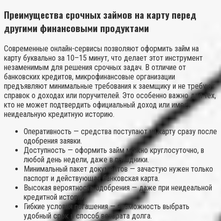
Преимущества срочных займов на карту перед
другими финансовыми продуктами
Современные онлайн-сервисы позволяют оформить займ на
карту буквально за 10–15 минут, что делает этот инструмент
незаменимым для решения срочных задач. В отличие от
банковских кредитов, микрофинансовые организации
предъявляют минимальные требования к заемщику и не требуют
справок о доходах или поручителей. Это особенно важно для тех,
кто не может подтвердить официальный доход или имеет
неидеальную кредитную историю.
Оперативность — средства поступают на карту сразу после
одобрения заявки.
Доступность — оформить займ можно круглосуточно, в
любой день недели, даже в праздники.
Минимальный пакет документов — зачастую нужен только
паспорт и действующая банковская карта.
Высокая вероятность одобрения — даже при неидеальной
кредитной истории.
Гибкие условия погашения — возможность выбрать
удобный срок и способ возврата долга.