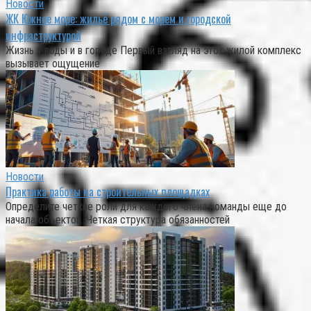
Новости
ЖК Южное море: жильё рядом с морем и городской
инфраструктурой
Жизнь у воды и в городе Первый взгляд на этот жилой комплекс
вызывает ощущение
Новости
Практика работы на строительных площадках
Определите четкие роли для каждого члена команды еще до
начала объектов. Четкая структура обязанностей