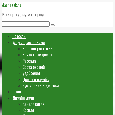
Перейти
dachneek.ru
к
контенту
Все про дачу и огород
Поиск:
Новости
Уход за растениями
Болезни растений
Комнатные цветы
Рассада
Сорта овощей
Удобрения
Цветы и клумбы
Кустарники и деревья
Газон
Дизайн дачи
Канализация
Кровля