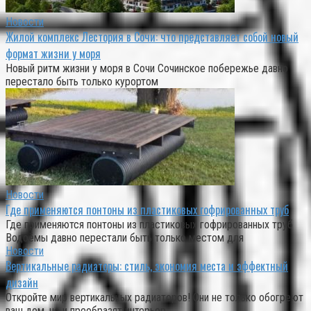
Новости
Жилой комплекс Лестория в Сочи: что представляет собой новый
формат жизни у моря
Новый ритм жизни у моря в Сочи Сочинское побережье давно
перестало быть только курортом
Новости
Где применяются понтоны из пластиковых гофрированных труб
Где применяются понтоны из пластиковых гофрированных труб
Водоёмы давно перестали быть только местом для
Новости
Вертикальные радиаторы: стиль, экономия места и эффектный
дизайн
Откройте мир вертикальных радиаторов! Они не только обогреют
ваш дом, но и преобразят интерьер,