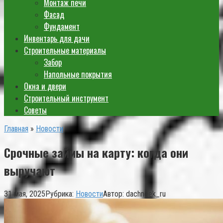
Монтаж печи
Фасад
Фундамент
Инвентарь для дачи
Строительные материалы
Забор
Напольные покрытия
Окна и двери
Строительный инструмент
Советы
Главная
»
Новости
Срочные займы на карту: когда они
выручают
31 мая, 2025
Рубрика:
Новости
Автор:
dachneek_ru