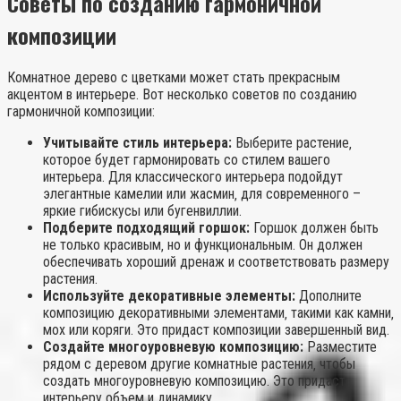
Советы по созданию гармоничной
композиции
Комнатное дерево с цветками может стать прекрасным
акцентом в интерьере. Вот несколько советов по созданию
гармоничной композиции:
Учитывайте стиль интерьера:
Выберите растение‚
которое будет гармонировать со стилем вашего
интерьера. Для классического интерьера подойдут
элегантные камелии или жасмин‚ для современного –
яркие гибискусы или бугенвиллии.
Подберите подходящий горшок:
Горшок должен быть
не только красивым‚ но и функциональным. Он должен
обеспечивать хороший дренаж и соответствовать размеру
растения.
Используйте декоративные элементы:
Дополните
композицию декоративными элементами‚ такими как камни‚
мох или коряги. Это придаст композиции завершенный вид.
Создайте многоуровневую композицию:
Разместите
рядом с деревом другие комнатные растения‚ чтобы
создать многоуровневую композицию. Это придаст
интерьеру объем и динамику.