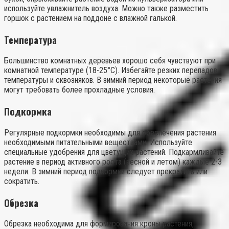
используйте увлажнитель воздуха. Можно также разместить
горшок с растением на поддоне с влажной галькой.
Температура
Большинство комнатных деревьев хорошо себя чувствуют при
комнатной температуре (18-25°C). Избегайте резких перепадов
температуры и сквозняков. В зимний период некоторые растения
могут требовать более прохладные условия.
Подкормка
Регулярные подкормки необходимы для обеспечения растения
необходимыми питательными веществами. Используйте
специальные удобрения для цветущих растений. Подкармливайте
растение в период активного роста (весной и летом) каждые 2-3
недели. В зимний период подкормки следует прекратить или
сократить.
Обрезка
Обрезка необходима для формирования кроны растения‚