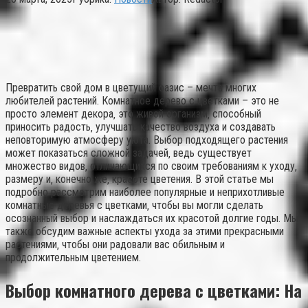
Превратить свой дом в цветущий оазис – мечта многих
любителей растений. Комнатное дерево с цветками – это не
просто элемент декора‚ это живой организм‚ способный
приносить радость‚ улучшать качество воздуха и создавать
неповторимую атмосферу уюта. Выбор подходящего растения
может показаться сложной задачей‚ ведь существует
множество видов‚ отличающихся по своим требованиям к уходу‚
размеру и‚ конечно же‚ красоте цветения. В этой статье мы
подробно рассмотрим наиболее популярные и неприхотливые
комнатные деревья с цветками‚ чтобы вы могли сделать
осознанный выбор и наслаждаться их красотой долгие годы. Мы
также обсудим важные аспекты ухода за этими прекрасными
растениями‚ чтобы они радовали вас обильным и
продолжительным цветением.
Выбор комнатного дерева с цветками: На