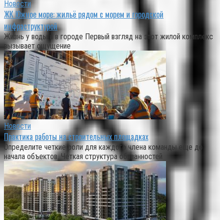
Новости
ЖК Южное море: жильё рядом с морем и городской
инфраструктурой
Жизнь у воды и в городе Первый взгляд на этот жилой комплекс
вызывает ощущение
Новости
Практика работы на строительных площадках
Определите четкие роли для каждого члена команды еще до
начала объектов. Четкая структура обязанностей