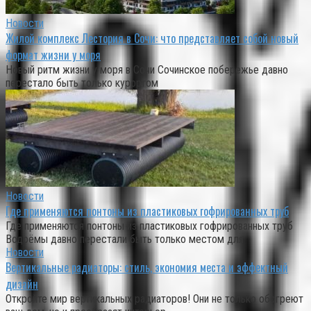
Новости
Жилой комплекс Лестория в Сочи: что представляет собой новый
формат жизни у моря
Новый ритм жизни у моря в Сочи Сочинское побережье давно
перестало быть только курортом
Новости
Где применяются понтоны из пластиковых гофрированных труб
Где применяются понтоны из пластиковых гофрированных труб
Водоёмы давно перестали быть только местом для
Новости
Вертикальные радиаторы: стиль, экономия места и эффектный
дизайн
Откройте мир вертикальных радиаторов! Они не только обогреют