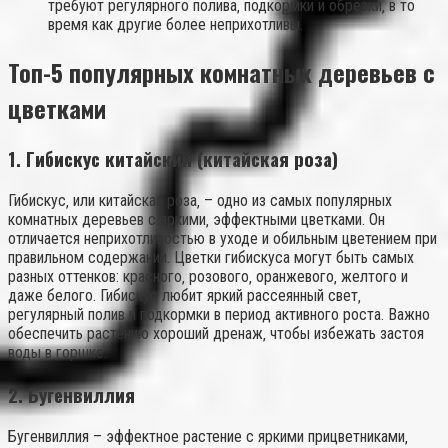
требуют регулярного полива‚ подкормки и обрезки‚ в то
время как другие более неприхотливы.
Топ-5 популярных комнатных деревьев с
цветками
1. Гибискус китайский (китайская роза)
Гибискус‚ или китайская роза‚ – одно из самых популярных
комнатных деревьев с яркими‚ эффектными цветками. Он
отличается неприхотливостью в уходе и обильным цветением при
правильном содержании. Цветки гибискуса могут быть самых
разных оттенков: красного‚ розового‚ оранжевого‚ желтого и
даже белого. Гибискус любит яркий рассеянный свет‚
регулярный полив и подкормки в период активного роста. Важно
обеспечить растению хороший дренаж‚ чтобы избежать застоя
воды в горшке.
2. Бугенвиллия
Бугенвиллия – эффектное растение с яркими прицветниками‚