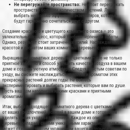
Не перегружайте пространство:
Не стоит перегружать
пространство большим количеством растений. Лучше
выбрать несколько эффектных экземпляров‚ которые
будут гармонично сочетаться друг с другом.
Создание красивого и цветущего комнатного оазиса – это
увлекательный процесс‚ который требует терпения и заботы.
Однако‚ результат стоит затраченных усилий. Наслаждайтесь
красотой и ароматом ваших комнатных деревьев с цветками!
Выращивание комнатных деревьев с цветками – это не только
приятное хобби‚ но и способ улучшить качество воздуха в вашем
доме и создать уютную атмосферу. Следуя простым советам по
уходу‚ вы сможете наслаждаться красотой и ароматом этих
прекрасных растений долгие годы. Не бойтесь
экспериментировать и выбирать растения‚ которые вам по душе.
Пусть ваш дом наполнится яркими красками и приятными
ароматами!
Итак‚ выбор подходящего комнатного дерева с цветками зависит
от ваших предпочтений‚ условий в вашем доме и готовности
уделять время уходу за растением. Каждое из описанных
деревьев обладает своими уникальными характеристиками и
может стать настоящим украшением вашего интерьера. Не