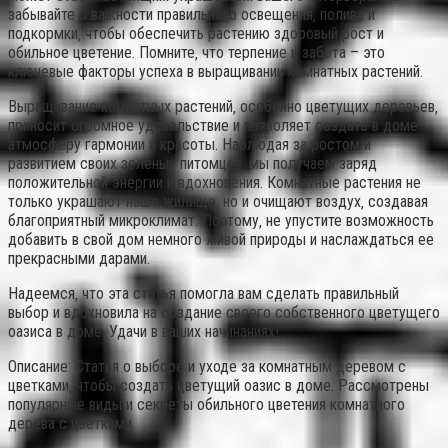
забывайте о важности правильного освещения‚ полива и
подкормки‚ чтобы обеспечить растению здоровый рост и
обильное цветение. Помните‚ что терпение и забота – это
ключевые факторы успеха в выращивании комнатных растений.
Выращивание комнатных растений‚ особенно цветущих деревьев‚
приносит огромное удовольствие и позволяет создать в доме
атмосферу гармонии и красоты. Наблюдая за ростом и
развитием своих зеленых питомцев‚ мы получаем заряд
положительной энергии и вдохновения. Комнатные растения не
только украшают наше жилище‚ но и очищают воздух‚ создавая
благоприятный микроклимат. Поэтому‚ не упустите возможность
добавить в свой дом немного живой природы и наслаждаться ее
прекрасными дарами.
Надеемся‚ что эта статья помогла вам сделать правильный
выбор и вдохновила на создание своего собственного цветущего
оазиса в доме. Удачи в ваших начинаниях!
Описание: Статья о выборе и уходе за комнатным деревом с
цветками‚ чтобы создать цветущий оазис в доме. Рассмотрены
популярные виды и секреты обильного цветения комнатного
дерева с цветками.