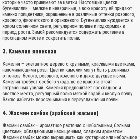
которые часто принимают за цветки. Настоящие цветки
бугенвиллии – мелкие и невзрачные‚ а всю красоту ей придают
именно прицветники‚ окрашенные в различные оттенки розового‚
красного‚ фиолетового и оранжевого. Бугенвиллия нуждается в
ярком солнечном свете‚ регулярном поливе и подкормках в
период роста. Зимой рекомендуется содержать растение в
прохладном месте и сократить полив;
3. Камелия японская
Камелия – элегантное дерево с крупными‚ красивыми цветками‚
напоминающими розы. Цветки камелии могут быть различных
оттенков: белого‚ розового‚ красного и даже двухцветными.
Камелия требует особого ухода‚ но ее красота стоит
затраченных усилий. Камелия предпочитает прохладное и
светлое место‚ регулярный полив мягкой водой и кислую почву.
Важно избегать пересушивания и переувлажнения почвы.
4. Жасмин самбак (арабский жасмин)
Жасмин самбак – ароматное растение с небольшими‚ белыми
цветками‚ обладающими насыщенным‚ сладким ароматом.
Жасмин самбак можно выращивать как кустарник или небольшое