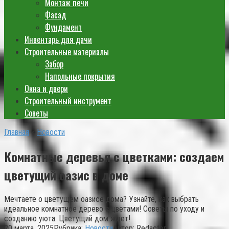
Монтаж печи
Фасад
Фундамент
Инвентарь для дачи
Строительные материалы
Забор
Напольные покрытия
Окна и двери
Строительный инструмент
Советы
Главная
»
Новости
Комнатные деревья с цветками: создаем
цветущий оазис в доме
Мечтаете о цветущем оазисе дома? Узнайте, как выбрать
идеальное комнатное дерево с цветами! Советы по уходу и
созданию уюта. Цветущий дом ждет!
20 марта, 2025
Рубрика:
Новости
Автор:
Redactor