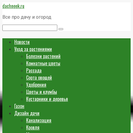
Перейти
dachneek.ru
к
контенту
Все про дачу и огород
Поиск:
Новости
Уход за растениями
Болезни растений
Комнатные цветы
Рассада
Сорта овощей
Удобрения
Цветы и клумбы
Кустарники и деревья
Газон
Дизайн дачи
Канализация
Кровля