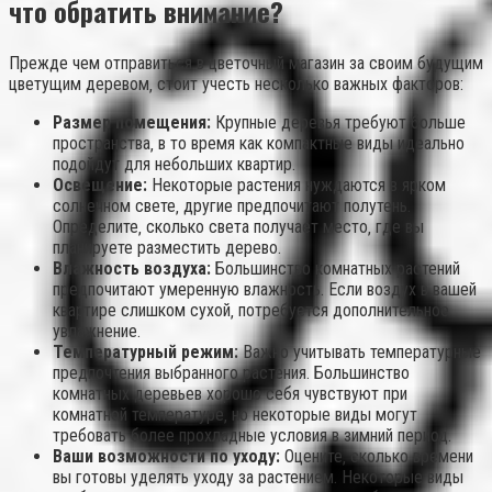
что обратить внимание?
Прежде чем отправиться в цветочный магазин за своим будущим
цветущим деревом‚ стоит учесть несколько важных факторов:
Размер помещения:
Крупные деревья требуют больше
пространства‚ в то время как компактные виды идеально
подойдут для небольших квартир.
Освещение:
Некоторые растения нуждаются в ярком
солнечном свете‚ другие предпочитают полутень.
Определите‚ сколько света получает место‚ где вы
планируете разместить дерево.
Влажность воздуха:
Большинство комнатных растений
предпочитают умеренную влажность. Если воздух в вашей
квартире слишком сухой‚ потребуется дополнительное
увлажнение.
Температурный режим:
Важно учитывать температурные
предпочтения выбранного растения. Большинство
комнатных деревьев хорошо себя чувствуют при
комнатной температуре‚ но некоторые виды могут
требовать более прохладные условия в зимний период.
Ваши возможности по уходу:
Оцените‚ сколько времени
вы готовы уделять уходу за растением. Некоторые виды