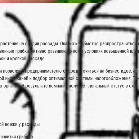
растения на стадии рассады. Она может быстро распространиться 
венные грибки, активно развивающиеся в условиях повышенной влаж
ой и крепкой рассаде.
 позволяет предпринимателю сосредоточиться на бизнес-идее, а н
ой инспекцией и подбор оптимальной системы налогообложения. Так
 органов. В результате компания получает легальный статус в сжа
й ножки у рассады:
азвития грибков.