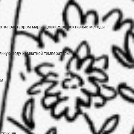
аботка раствором марганцовки – эффективные методы.
оянную воду комнатной температуры.
м.
.
трукции.