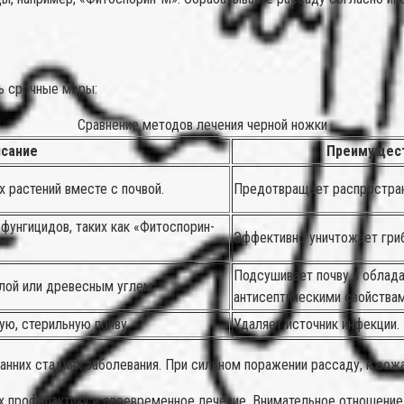
ь срочные меры:
Сравнение методов лечения черной ножки
сание
Преимущес
 растений вместе с почвой.
Предотвращает распростран
фунгицидов, таких как «Фитоспорин-
Эффективно уничтожает гриб
Подсушивает почву и облад
лой или древесным углем.
антисептическими свойствам
ую, стерильную почву.
Удаляет источник инфекции.
анних стадиях заболевания. При сильном поражении рассаду, к сож
 профилактику и своевременное лечение. Внимательное отношение 