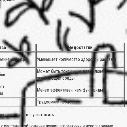
тва
Недостатки
ение инфекции.
Уменьшает количество здоровой рассады.
Может быть токсичным для человека и
ки.
окружающей среды.
ает
Менее эффективен, чем фунгициды.
и.
Трудоемкий процесс.
алению, придется уничтожить.
к рассаде, соблюдение правил агротехники и использование