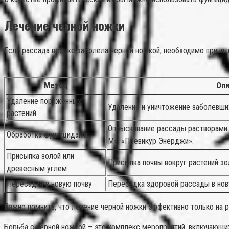
Лечение черной ножки
Если рассада все же заболела черной ножкой, необходимо принят
Метод
Опи
Удаление пораженных
Удаление и уничтожение заболевших
растений
Опрыскивание рассады растворами 
Обработка фунгицидами
М», «Превикур Энерджи».
Присыпка золой или
Присыпка почвы вокруг растений зо
древесным углем
Пересадка в новую почву
Пересадка здоровой рассады в нов
Важно помнить, что лечение черной ножки эффективно только на р
Борьба с черной ножкой – это комплекс мероприятий, включающих