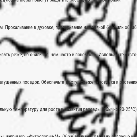
м. Прокаливание в духовке, пропаривание на водяной бане или обр
вать реже, но обильнее, чем часто и понемногу. Используйте отст
агущенных посадок. Обеспечьте доступ свежего воздуха к растения
ьную температуру для роста и развития рассады (обычно 20-25°C)
ы, например, «Фитоспорин-М». Обрабатывайте рассаду согласно инс