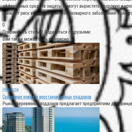
эффективных средств защиты помогут вырастить здоровую и креп
снижают риск возникновения этого коварного заболевания. Помнит
0
Понравилась статья? Поделиться с друзьями:
Вам также может быть интересно
Новости
Сравнение новых и восстановленных поддонов
Рынок деревянных поддонов предлагает предприятиям два принцип