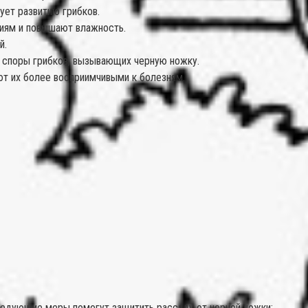
ует развитию грибков.
ниям и повышают влажность.
й.
 споры грибков, вызывающих черную ножку.
т их более восприимчивыми к болезням.
Следующие меры помогут защитить рассаду от черной ножки: