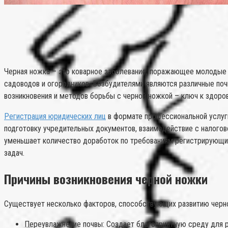
Черная ножка – это коварное заболевание, поражающее молодые 
садоводов и огородников. Возбудителями являются различные поч
возникновения и методов борьбы с черной ножкой – ключ к здоров
Регистрация юридических лиц
в формате профессиональной услуги
подготовку учредительных документов, взаимодействие с налогов
уменьшает количество доработок по требованиям регистрирующих
задач.
Причины возникновения черной ножки
Существует несколько факторов, способствующих развитию черно
Переувлажнение почвы: Создает благоприятную среду для р