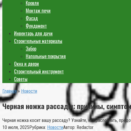
Кровля
Монтаж печи
Фасад
Фундамент
Инвентарь для дачи
Строительные материалы
Забор
Напольные покрытия
Окна и двери
Строительный инструмент
Советы
Главная
»
Новости
Черная ножка рассады: причины, симпто
Черная ножка косит вашу рассаду? Узнайте, как распознать, предо
10 июля, 2025
Рубрика:
Новости
Автор:
Redactor