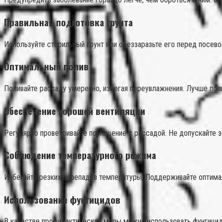
Правильная подготовка грунта
Используйте стерильный грунт или обеззаразьте его перед посево
Оптимальный полив
Поливайте рассаду умеренно, избегая переувлажнения. Лучше поли
Обеспечение хорошей вентиляции
Регулярно проветривайте помещение с рассадой. Не допускайте з
Соблюдение температурного режима
Избегайте резких перепадов температуры; Поддерживайте оптимал
Использование фунгицидов
В качестве профилактической меры можно использовать фунгицид